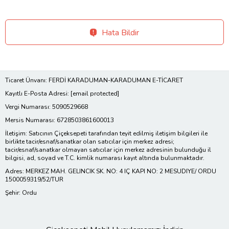
Hata Bildir
Ticaret Ünvanı: FERDİ KARADUMAN-KARADUMAN E-TİCARET
Kayıtlı E-Posta Adresi:
[email protected]
Vergi Numarası: 5090529668
Mersis Numarası: 6728503861600013
İletişim: Satıcının Çiçeksepeti tarafından teyit edilmiş iletişim bilgileri ile
birlikte tacir/esnaf/sanatkar olan satıcılar için merkez adresi;
tacir/esnaf/sanatkar olmayan satıcılar için merkez adresinin bulunduğu il
bilgisi, ad, soyad ve T.C. kimlik numarası kayıt altında bulunmaktadır.
Adres: MERKEZ MAH. GELINCIK SK. NO: 4 IÇ KAPI NO: 2 MESUDIYE/ ORDU
1500059319/52/TUR
Şehir: Ordu