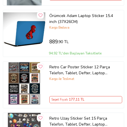
Örümcek Adam Laptop Sticker 15.4
inch (37X26CM)
Kargo Bedava
889
,90 TL
94,92 TL'den Başlayan Taksitlerle
Retro Car Poster Sticker 12 Parça
Telefon, Tablet, Defter, Laptop
Sticker
Kargo ile Teslimat
Sepet Fiyatı
177
,11 TL
Retro Uzay Sticker Set 15 Parça
Telefon, Tablet, Defter, Laptop