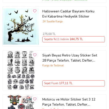
Halloween Cadılar Bayramı Korku
Evi Kabartma Hediyelik Sticker
24 Saatte Kargo
275
,00 TL
Sepette %11 İndirim
244
,75 TL
Siyah Beyaz Retro Uzay Sticker Set
28 Parça Telefon, Tablet, Defter,
Laptop Sticker
Kargo ile Teslimat
Sepet Fiyatı
177
,11 TL
Motorcu ve Motor Sitcker Set 3 12
Parça Telefon, Tablet, Defter,