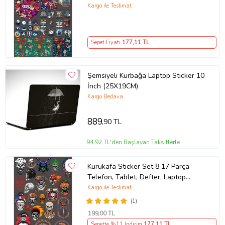
Sticker
Kargo ile Teslimat
Sepet Fiyatı
177
,11 TL
Şemsiyeli Kurbağa Laptop Sticker 10
İnch (25X19CM)
Kargo Bedava
889
,90 TL
94,92 TL'den Başlayan Taksitlerle
Kurukafa Sticker Set 8 17 Parça
Telefon, Tablet, Defter, Laptop
Sticker
Kargo ile Teslimat
(1)
199
,00 TL
Sepette %11 İndirim
177
,11 TL