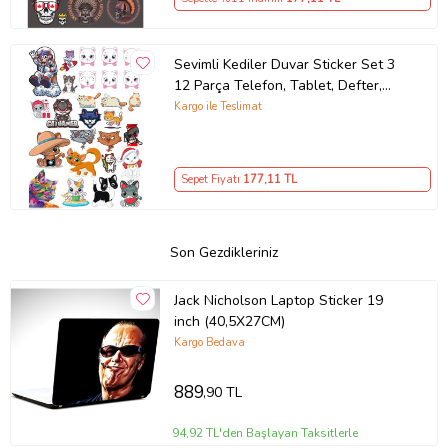
Sevimli Kediler Duvar Sticker Set 3
12 Parça Telefon, Tablet, Defter,
Laptop Sticker
Kargo ile Teslimat
Sepet Fiyatı
177
,11 TL
Son Gezdikleriniz
Jack Nicholson Laptop Sticker 19
inch (40,5X27CM)
Kargo Bedava
889
,90 TL
94,92 TL'den Başlayan Taksitlerle