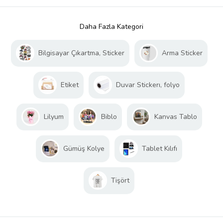
Daha Fazla Kategori
Bilgisayar Çıkartma, Sticker
Arma Sticker
Etiket
Duvar Stickerı, folyo
Lilyum
Biblo
Kanvas Tablo
Gümüş Kolye
Tablet Kılıfı
Tişört