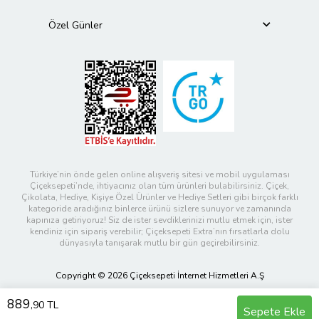
Özel Günler
Türkiye’nin önde gelen online alışveriş sitesi ve mobil uygulaması
Çiçeksepeti’nde, ihtiyacınız olan tüm ürünleri bulabilirsiniz. Çiçek,
Çikolata, Hediye, Kişiye Özel Ürünler ve Hediye Setleri gibi birçok farklı
kategoride aradığınız binlerce ürünü sizlere sunuyor ve zamanında
kapınıza getiriyoruz! Siz de ister sevdiklerinizi mutlu etmek için, ister
kendiniz için sipariş verebilir; Çiçeksepeti Extra’nın fırsatlarla dolu
dünyasıyla tanışarak mutlu bir gün geçirebilirsiniz.
Copyright © 2026 Çiçeksepeti İnternet Hizmetleri A.Ş
889
,90 TL
Sepete Ekle