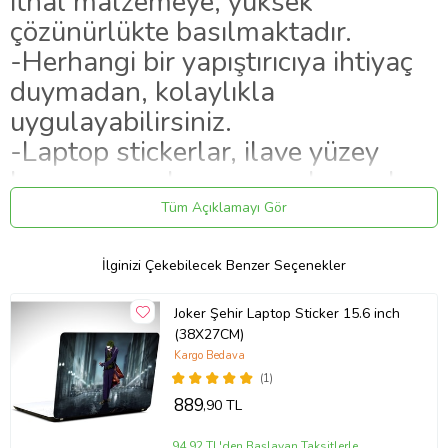
ithal malzemeye, yüksek
çözünürlükte basılmaktadır.
-Herhangi bir yapıştırıcıya ihtiyaç
duymadan, kolaylıkla
uygulayabilirsiniz.
-Laptop stickerlar, ilave yüzey
koruyucu malzeme uygulanarak
hazırlanmaktadır.
Tüm Açıklamayı Gör
-Stickerların tutunurluğu yüksektir,
ayrılma yapmaz, iz bırakmaz.
İlginizi Çekebilecek Benzer Seçenekler
-Ürünlerimiz, kargoda hasar
Joker Şehir Laptop Sticker 15.6 inch
almayacak şekilde paketlenip,
(38X27CM)
teslim edilmektedir.
Kargo Bedava
(1)
889
,90 TL
Ürün Kodu:
kcm99887364
94,92 TL'den Başlayan Taksitlerle