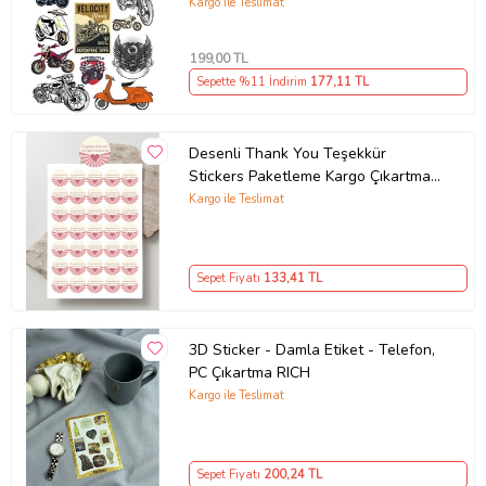
Laptop Sticker
Kargo ile Teslimat
199
,00 TL
Sepette %11 İndirim
177
,11 TL
Desenli Thank You Teşekkür
Stickers Paketleme Kargo Çıkartma
PYTKSTK110
Kargo ile Teslimat
Sepet Fiyatı
133
,41 TL
3D Sticker - Damla Etiket - Telefon,
PC Çıkartma RICH
Kargo ile Teslimat
Sepet Fiyatı
200
,24 TL