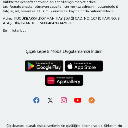
birlikte tacir/esnaf/sanatkar olan satıcılar için merkez adresi;
tacir/esnaf/sanatkar olmayan satıcılar için merkez adresinin bulunduğu il
bilgisi, ad, soyad ve T.C. kimlik numarası kayıt altında bulunmaktadır.
Adres: KÜÇÜKBAKKALKÖY MAH. KAYIŞDAĞI CAD. NO: 107 İÇ KAPI NO: 3
ATAŞEHİR/ İSTANBUL 1500046478/342/TUR
Şehir: İstanbul
Çiçeksepeti Mobil Uygulamamızı İndirin
Çiçeksepeti olarak kişisel verilerinizin gizliliğini önemsiyoruz. Şirketimizin