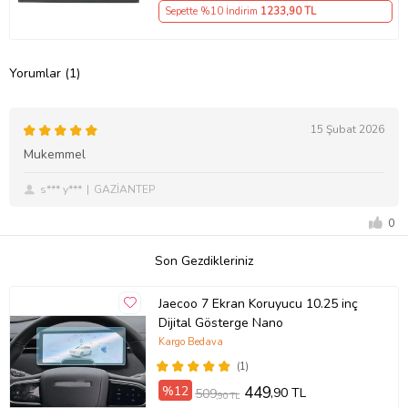
Sepette %10 İndirim
1233
,90 TL
Yorumlar (1)
15 Şubat 2026
Mukemmel
s*** y***
GAZİANTEP
0
Son Gezdikleriniz
Jaecoo 7 Ekran Koruyucu 10.25 inç
Dijital Gösterge Nano
Kargo Bedava
(1)
%12
449
,90 TL
509
,90 TL