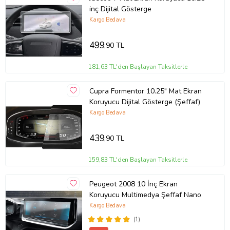
Satın Alarak Aracınıza Değer Katın
inç Dijital Gösterge
Kargo Bedava
Aracınızın iç mekânını hem fonksiyonel hem de estetik açıdan
korumak için Jaecoo 7 Ekran Koruyucu 10.25 inç mükemmel bir
499
,90 TL
seçimdir. Kolayca uygulanan Jaecoo 7 Ekran Koruyucu sayesinde
ekranınız darbelere, çizilmelere ve lekelere karşı güvende olacak.
Şimdi satın alın ve aracınızı bir adım öteye taşıyın.
181,63 TL'den Başlayan Taksitlerle
Cupra Formentor 10.25" Mat Ekran
Ürün Kodu:
kcm86020802
Koruyucu Dijital Gösterge (Şeffaf)
Kargo Bedava
439
,90 TL
159,83 TL'den Başlayan Taksitlerle
Peugeot 2008 10 İnç Ekran
Koruyucu Multimedya Şeffaf Nano
Kargo Bedava
(1)