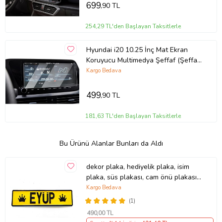
699
,90 TL
254,29 TL'den Başlayan Taksitlerle
Hyundai i20 10.25 İnç Mat Ekran
Koruyucu Multimedya Şeffaf (Şeffaf
Hologram)
Kargo Bedava
499
,90 TL
181,63 TL'den Başlayan Taksitlerle
Bu Ürünü Alanlar Bunları da Aldı
dekor plaka, hediyelik plaka, isim
plaka, süs plakası, cam önü plakası,
tırcı plakası (Sarı-Siyah)
Kargo Bedava
(1)
490
,00 TL