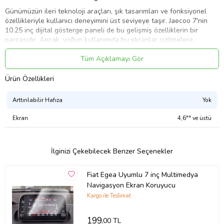
Günümüzün ileri teknoloji araçları, şık tasarımları ve fonksiyonel
özellikleriyle kullanıcı deneyimini üst seviyeye taşır. Jaecoo 7'nin
10.25 inç dijital gösterge paneli de bu gelişmiş özelliklerin bir
parçasıdır. Ancak, yoğun kullanımda bu ekranlar çizilmelere,
lekelere ve darbelere karşı savunmasızdır. İşte bu yüzden Jaecoo 7
Ekran Koruyucu 10.25 inç, dijital gösterge panelinizi korumak ve
Tüm Açıklamayı Gör
aracınızın estetik görünümünü uzun süre muhafaza etmek için
tasarlanmıştır.
Jaecoo7 Ekran Koruyucu 10.25
Ürün Özellikleri
inç
revive
ve
evolve
paketleri ile uyumludur.
Arttırılabilir Hafıza
Yok
Jaecoo 7 Ekran Koruyucu 10.25 inç
Ekran
4,6"" ve üstü
Neden Gerekli?
Jaecoo 7'nin 10.25 inç boyutundaki dijital ekranı, sürüş sırasında
netlik ve işlevsellik sunarak araç içi deneyiminizi zenginleştirir.
İlginizi Çekebilecek Benzer Seçenekler
Ancak, çizikler, parmak izleri ve toz gibi günlük aşınma belirtileri
ekranın performansını ve görünümünü etkileyebilir. Bu ekran
Fiat Egea Uyumlu 7 inç Multimedya
koruyucu, hem işlevselliği hem de şıklığı korurken ekranınızı dış
Navigasyon Ekran Koruyucu
etkenlerden tamamen izole eder.
Kargo ile Teslimat
Jaecoo 7 Ekran Koruyucu 10.25 inç
199
,00 TL