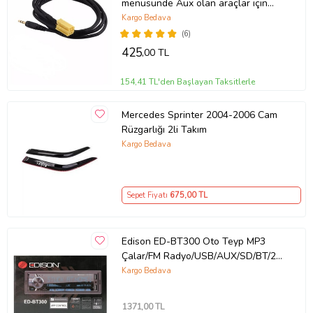
menüsünde Aux olan araçlar için
140cm Aux Kablo
Kargo Bedava
(6)
425
,00 TL
154,41 TL'den Başlayan Taksitlerle
Mercedes Sprinter 2004-2006 Cam
Rüzgarlığı 2li Takım
Kargo Bedava
Sepet Fiyatı
675
,00 TL
Edison ED-BT300 Oto Teyp MP3
Çalar/FM Radyo/USB/AUX/SD/BT/2
Amfi Çıkışlı/4*50W/APP
Kargo Bedava
Kontrol/Kumanda (Siyah)
1371
,00 TL