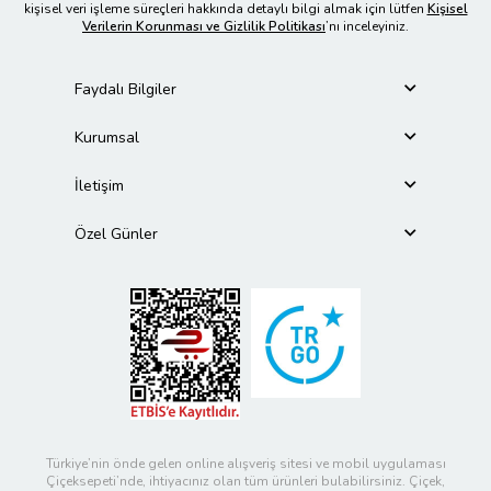
kişisel veri işleme süreçleri hakkında detaylı bilgi almak için lütfen
Kişisel
Verilerin Korunması ve Gizlilik Politikası
’nı inceleyiniz.
Faydalı Bilgiler
Kurumsal
İletişim
Özel Günler
Türkiye’nin önde gelen online alışveriş sitesi ve mobil uygulaması
Çiçeksepeti’nde, ihtiyacınız olan tüm ürünleri bulabilirsiniz. Çiçek,