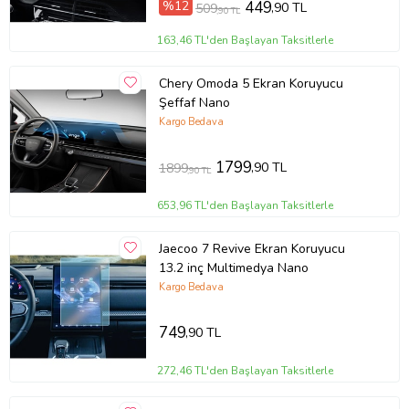
%12
449
,90 TL
509
,90 TL
163,46 TL'den Başlayan Taksitlerle
Chery Omoda 5 Ekran Koruyucu
Şeffaf Nano
Kargo Bedava
1799
,90 TL
1899
,90 TL
653,96 TL'den Başlayan Taksitlerle
Jaecoo 7 Revive Ekran Koruyucu
13.2 inç Multimedya Nano
Kargo Bedava
749
,90 TL
272,46 TL'den Başlayan Taksitlerle