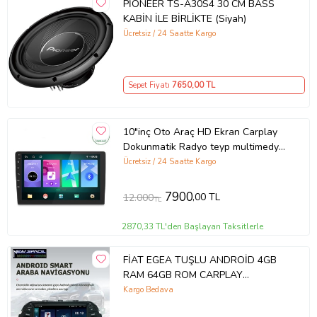
PİONEER TS-A30S4 30 CM BASS
KABİN İLE BİRLİKTE (Siyah)
Ücretsiz / 24 Saatte Kargo
Sepet Fiyatı
7650
,00 TL
10"inç Oto Araç HD Ekran Carplay
Dokunmatik Radyo teyp multimedya
WIFI Video oynatıcı Apple veya
Ücretsiz / 24 Saatte Kargo
Android Bluetooth
7900
,00 TL
12.000
TL
2870,33 TL'den Başlayan Taksitlerle
FİAT EGEA TUŞLU ANDROİD 4GB
RAM 64GB ROM CARPLAY
NAVİGASYON MULTİMEDYA
Kargo Bedava