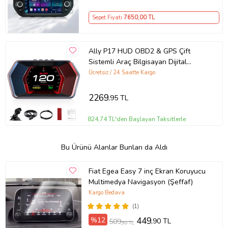
Sepet Fiyatı
7650
,00 TL
Ally P17 HUD OBD2 & GPS Çift
Sistemli Araç Bilgisayarı Dijital
Kilometre,Su Yağ Sıcaklığı Hız Ölçer
Ücretsiz / 24 Saatte Kargo
(Siyah)
2269
,95 TL
824,74 TL'den Başlayan Taksitlerle
Bu Ürünü Alanlar Bunları da Aldı
Fiat Egea Easy 7 inç Ekran Koruyucu
Multimedya Navigasyon (Şeffaf)
Kargo Bedava
(1)
%12
449
,90 TL
509
,90 TL