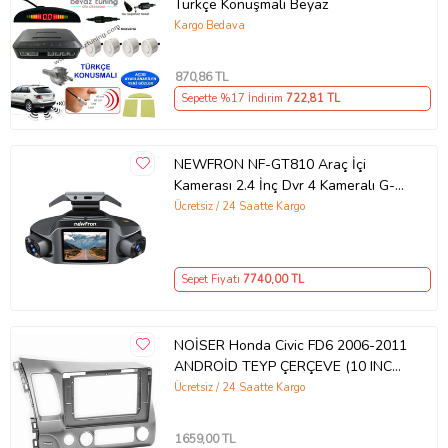
Türkçe Konuşmalı Beyaz
Kargo Bedava
870
,86 TL
Sepette %17 İndirim
722
,81 TL
NEWFRON NF-GT810 Araç İçi
Kamerası 2.4 İnç Dvr 4 Kameralı G-
Sensörü
Ücretsiz / 24 Saatte Kargo
Sepet Fiyatı
7740
,00 TL
NOİSER Honda Civic FD6 2006-2011
ANDROİD TEYP ÇERÇEVE (10 INCH)
- SOKET
Ücretsiz / 24 Saatte Kargo
1659
,00 TL