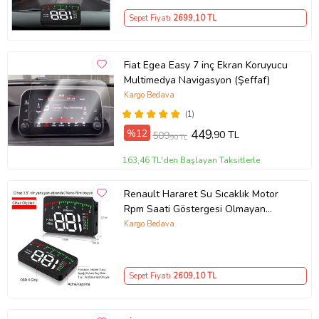
bir ekran deneyimi yaşayın.
Sepet Fiyatı
2699
,10 TL
Ürün Kodu:
kcm85002636
Fiat Egea Easy 7 inç Ekran Koruyucu
Multimedya Navigasyon (Şeffaf)
Kargo Bedava
(1)
%12
449
,90 TL
509
,90 TL
163,46 TL'den Başlayan Taksitlerle
Renault Hararet Su Sıcaklık Motor
Rpm Saati Göstergesi Olmayan
Arabalar Için Dijital Gösterge Ekranı
Kargo Bedava
Sepet Fiyatı
2609
,10 TL