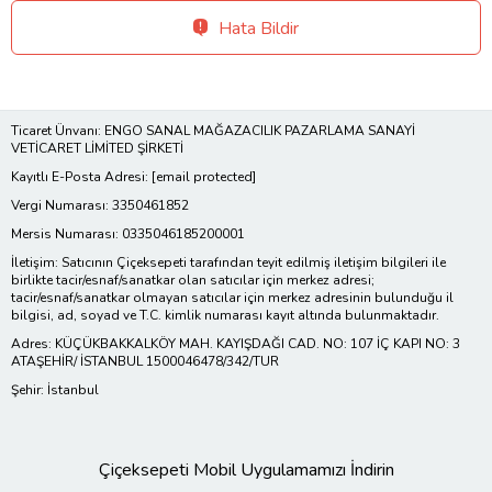
Hata Bildir
Ticaret Ünvanı: ENGO SANAL MAĞAZACILIK PAZARLAMA SANAYİ
VETİCARET LİMİTED ŞİRKETİ
Kayıtlı E-Posta Adresi:
[email protected]
Vergi Numarası: 3350461852
Mersis Numarası: 0335046185200001
İletişim: Satıcının Çiçeksepeti tarafından teyit edilmiş iletişim bilgileri ile
birlikte tacir/esnaf/sanatkar olan satıcılar için merkez adresi;
tacir/esnaf/sanatkar olmayan satıcılar için merkez adresinin bulunduğu il
bilgisi, ad, soyad ve T.C. kimlik numarası kayıt altında bulunmaktadır.
Adres: KÜÇÜKBAKKALKÖY MAH. KAYIŞDAĞI CAD. NO: 107 İÇ KAPI NO: 3
ATAŞEHİR/ İSTANBUL 1500046478/342/TUR
Şehir: İstanbul
Çiçeksepeti Mobil Uygulamamızı İndirin