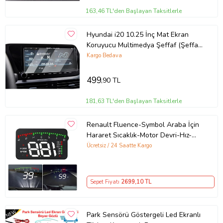
163,46 TL'den Başlayan Taksitlerle
Hyundai i20 10.25 İnç Mat Ekran
Koruyucu Multimedya Şeffaf (Şeffaf
Hologram)
Kargo Bedava
499
,90 TL
181,63 TL'den Başlayan Taksitlerle
Renault Fluence-Symbol Araba İçin
Hararet Sıcaklık-Motor Devri-Hız-
Akü Voltaj Gösterge Ekranı Harici
Ücretsiz / 24 Saatte Kargo
Sepet Fiyatı
2699
,10 TL
Park Sensörü Göstergeli Led Ekranlı