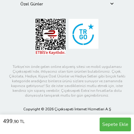
Özel Günler
Türkiye’nin önde gelen online alışveriş sitesi ve mobil uygulaması
Çiçeksepeti’nde, ihtiyacınız olan tüm ürünleri bulabilirsiniz. Çiçek,
Çikolata, Hediye, Kişiye Özel Ürünler ve Hediye Setleri gibi birçok farklı
kategoride aradığınız binlerce ürünü sizlere sunuyor ve zamanında
kapınıza getiriyoruz! Siz de ister sevdiklerinizi mutlu etmek için, ister
kendiniz için sipariş verebilir; Çiçeksepeti Extra’nın fırsatlarla dolu
dünyasıyla tanışarak mutlu bir gün geçirebilirsiniz.
Copyright © 2026 Çiçeksepeti İnternet Hizmetleri A.Ş
499
,90 TL
Sepete Ekle