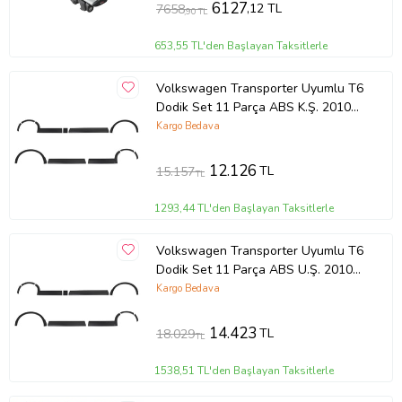
6127
,12 TL
7658
,90 TL
653,55 TL'den Başlayan Taksitlerle
Volkswagen Transporter Uyumlu T6
Dodik Set 11 Parça ABS K.Ş. 2010
2014 Model Aras
Kargo Bedava
12.126
TL
15.157
TL
1293,44 TL'den Başlayan Taksitlerle
Volkswagen Transporter Uyumlu T6
Dodik Set 11 Parça ABS U.Ş. 2010
2014 Model Arası
Kargo Bedava
14.423
TL
18.029
TL
1538,51 TL'den Başlayan Taksitlerle