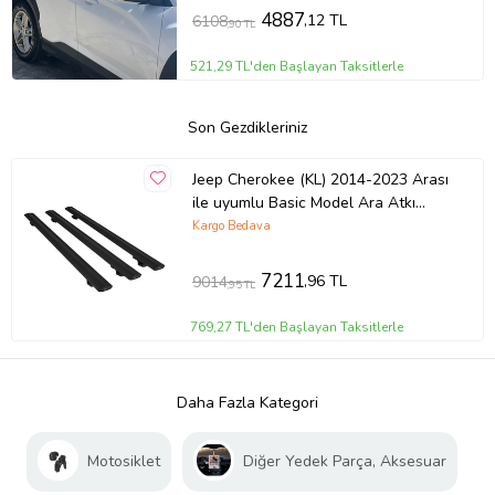
4887
,12 TL
6108
,90 TL
521,29 TL'den Başlayan Taksitlerle
Son Gezdikleriniz
Jeep Cherokee (KL) 2014-2023 Arası
ile uyumlu Basic Model Ara Atkı
Tavan Barı SİYAH 3 ADET
Kargo Bedava
7211
,96 TL
9014
,95 TL
769,27 TL'den Başlayan Taksitlerle
Daha Fazla Kategori
Motosiklet
Diğer Yedek Parça, Aksesuar