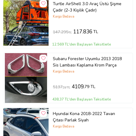
Turtle AirShell 3.0 Araç Üstü Şişme
Çadır (2-3 Kişilik Çadır)
Kargo Bedava
117.836
TL
147.295
TL
12.569 TL'den Başlayan Taksitlerle
Subaru Forester Uyumlu 2013 2018
Sis Lambası Kaplama Krom Parça
Kargo Bedava
4109
,79 TL
5137
,24 TL
438,37 TL'den Başlayan Taksitlerle
Hyundai Kona 2018-2022 Tavan
Çıtası Parlak Siyah
Kargo Bedava