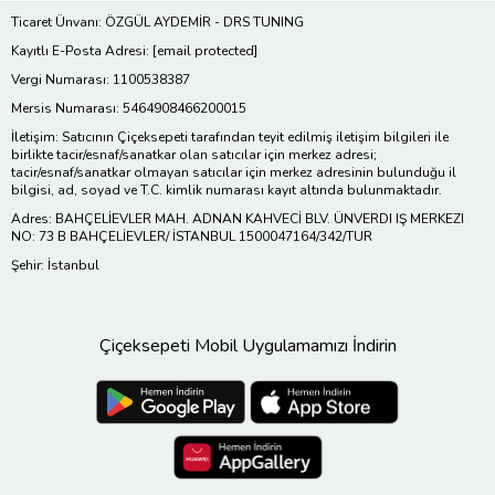
Ticaret Ünvanı: ÖZGÜL AYDEMİR - DRS TUNING
Kayıtlı E-Posta Adresi:
[email protected]
Vergi Numarası: 1100538387
Mersis Numarası: 5464908466200015
İletişim: Satıcının Çiçeksepeti tarafından teyit edilmiş iletişim bilgileri ile
birlikte tacir/esnaf/sanatkar olan satıcılar için merkez adresi;
tacir/esnaf/sanatkar olmayan satıcılar için merkez adresinin bulunduğu il
bilgisi, ad, soyad ve T.C. kimlik numarası kayıt altında bulunmaktadır.
Adres: BAHÇELİEVLER MAH. ADNAN KAHVECİ BLV. ÜNVERDI IŞ MERKEZI
NO: 73 B BAHÇELİEVLER/ İSTANBUL 1500047164/342/TUR
Şehir: İstanbul
Çiçeksepeti Mobil Uygulamamızı İndirin