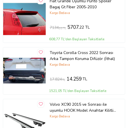
Fiat Grande Uyumlu Punto Spoiler
Bagaj Gt Fiber 2005-2010
Kargo Bedava
5707
,22 TL
7134
,03 TL
608,77 TL'den Başlayan Taksitlerle
Toyota Corolla Cross 2022 Sonrası
Arka Tampon Koruma Difüzör (İthal)
Kargo Bedava
14.259
TL
17.824
TL
1521,05 TL'den Başlayan Taksitlerle
Volvo XC90 2015 ve Sonrası ile
uyumlu HOOK Model Anahtar Kilitli
Ara Atkı Tavan Barı GRİ
Kargo Bedava