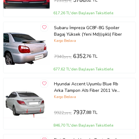
5786
,82 TL
7233
,53 TL
617,26 TL'den Başlayan Taksitlerle
Subaru İmpreza GC8F-8G Spoiler
Bagaj Yüksek (Yeni Md)(ışıklı) Fiber
Kargo Bedava
6352
,76 TL
7940
,95 TL
677,62 TL'den Başlayan Taksitlerle
Hyundai Accent Uyumlu Blue Rb
Arka Tampon Altı Fiber 2011 Ve
Sonrası
Kargo Bedava
7937
,88 TL
9922
,35 TL
846,70 TL'den Başlayan Taksitlerle