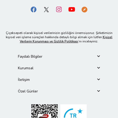
Çiçeksepeti olarak kişisel verilerinizin gizliliğini önemsiyoruz. Şirketimizin
kişisel veri işleme süreçleri hakkında detaylı bilgi almak için lütfen
Kişisel
Verilerin Korunması ve Gizlilik Politikası
’nı inceleyiniz.
Faydalı Bilgiler
Kurumsal
İletişim
Özel Günler