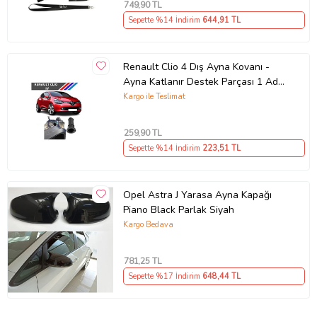
749
,90 TL
Sepette %14 İndirim
644
,91 TL
Renault Clio 4 Dış Ayna Kovanı -
Ayna Katlanır Destek Parçası 1 Adet
490307706 M3625
Kargo ile Teslimat
259
,90 TL
Sepette %14 İndirim
223
,51 TL
Opel Astra J Yarasa Ayna Kapağı
Piano Black Parlak Siyah
Kargo Bedava
781
,25 TL
Sepette %17 İndirim
648
,44 TL