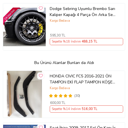
Dodge Sebring Uyumlu Brembo Sarı
Kaliper Kapağı 4 Parça Ön Arka Set
(Karışık)
Kargo Bedava
595
,30 TL
Sepette %18 İndirim
488
,15 TL
Bu Ürünü Alanlar Bunları da Aldı
HONDA CIVIC FC5 2016-2021 ÖN
TAMPON EKİ FLAP TAMPON KÖŞESİ
TAKIM SAĞ SOL KAMPANYA ŞOKK
Kargo Bedava
FİYAT OEM
(30)
600
,00 TL
Sepette %14 İndirim
516
,00 TL
Seat İbiza 2009-2017 Sol Ön Kapı İç