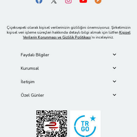
Çiçeksepeti olarak kişisel verilerinizin gizliliğini önemsiyoruz. Şirketimizin
kişisel veri işleme süreçleri hakkında detaylı bilgi almak için lütfen
Kişisel
Verilerin Korunması ve Gizlilik Politikası
’nı inceleyiniz.
Faydalı Bilgiler
Kurumsal
İletişim
Özel Günler