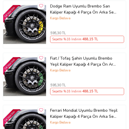
Dodge Ram Uyumlu Brembo Sarı
Kaliper Kapağı 4 Parça Ön Arka Set
(Karışık)
Kargo Bedava
595
,30 TL
Sepette %18 İndirim
488
,15 TL
Fiat / Tofaş Şahin Uyumlu Brembo
Yeşil Kaliper Kapağı 4 Parça Ön Arka
Set (Karışık)
Kargo Bedava
595
,30 TL
Sepette %18 İndirim
488
,15 TL
Ferrari Mondial Uyumlu Brembo Yeşil
Kaliper Kapağı 4 Parça Ön Arka Set
(Karışık)
Kargo Bedava