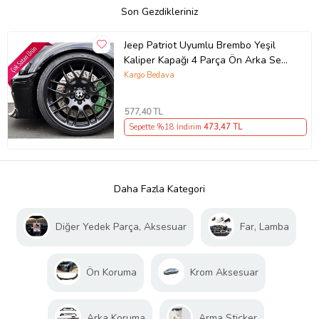
Son Gezdikleriniz
Jeep Patriot Uyumlu Brembo Yeşil
Kaliper Kapağı 4 Parça Ön Arka Set
(Karışık)
Kargo Bedava
577
,40 TL
Sepette %18 İndirim
473
,47 TL
Daha Fazla Kategori
Diğer Yedek Parça, Aksesuar
Far, Lamba
Ön Koruma
Krom Aksesuar
Arka Koruma
Arma Sticker