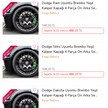
monte edilir. Montaj için çift taraflı bant veya silikon kullanılması
Dodge Ram Uyumlu Brembo Yeşil
önerilir. Orijinal parçayı sökmenize gerek yoktur.
Kaliper Kapağı 4 Parça Ön Arka Set
(Karışık)
Kargo Bedava
Paket İçeriği
Ön arka olarak 2 büyük 2 küçük toplamda 4 adet gönderilir.
:Kaliper Kapağı (Ön arka olarak 2 büyük 2 küçük toplamda 4 adet
595
,30 TL
gönderilir.)
Sepette %18 İndirim
488
,15 TL
2 Adet Ön (27,5 x 7,8 x 5,8 CM)
2 Adet Arka (23 x 7,8 x 5,8 CM)
Güvenli Teslimat
Dodge Nitro Uyumlu Brembo Yeşil
Kaliper Kapağı 4 Parça Ön Arka Set
Siparişleriniz darbe emici özel ambalajlarla, kargoda zarar
görmeyecek şekilde paketlenerek tarafınıza ulaştırılır. %100
(Karışık)
Kargo Bedava
Müşteri memnuniyeti garantisiyle.
595
,30 TL
Sepette %18 İndirim
488
,15 TL
Ürün Kodu:
kcm26716373
Dodge Dakota Uyumlu Brembo Yeşil
Kaliper Kapağı 4 Parça Ön Arka Set
(Karışık)
Kargo Bedava