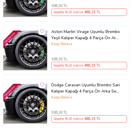
595
,30 TL
Sepette %18 İndirim
488
,15 TL
Aston Martin Virage Uyumlu Brembo
Yeşil Kaliper Kapağı 4 Parça Ön Arka
Set (Karışık)
Kargo Bedava
595
,30 TL
Sepette %18 İndirim
488
,15 TL
Dodge Caravan Uyumlu Brembo Sarı
Kaliper Kapağı 4 Parça Ön Arka Set
(Karışık)
Kargo Bedava
595
,30 TL
Sepette %18 İndirim
488
,15 TL