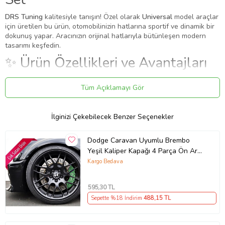
DRS Tuning
kalitesiyle tanışın! Özel olarak
Universal
model araçlar
için üretilen bu ürün, otomobilinizin hatlarına sportif ve dinamik bir
dokunuş yapar. Aracınızın orijinal hatlarıyla bütünleşen modern
tasarımı keşfedin.
✨ Ürün Özellikleri ve Avantajları
✔
Birebir Uyum:
Aracınızın orijinal ölçülerine sadık kalınarak
Tüm Açıklamayı Gör
üretilmiştir.
✔
Malzeme:
Dayanıklı ve uzun ömürlü malzeme.
●
16-17-18 19jantlara uygundur.
İlginizi Çekebilecek Benzer Seçenekler
●
Jant ve kaliper arasından en az 2 cm boşluk olan araçlarda
kullanabilir
●
Kaliper tiplerine göre ufak çapta uygun kesme işlemi yapılabilir
Dodge Caravan Uyumlu Brembo
●
Yüksek ısıya dayanıklı maddeden üretilmiştir.
Yeşil Kaliper Kapağı 4 Parça Ön Arka
●
Fren merkezi üzerine yapıştırarak veya vidalanarak monte
Set (Karışık)
Kargo Bedava
edilebilir
●
Araç kaliper sistemine göre ufak çapta kesme işlemi gerekebilir
●
Diğer ithal ürünler gibi boyama değildir. Sonradan rengi asla
595
,30 TL
solmaz.
Sepette %18 İndirim
488
,15 TL
Montaj: Yapıştırma / Kaplama
Bu ürün, mevcut parçanın üzerine geçirilerek veya yapıştırılarak