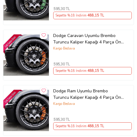
595
,30 TL
Sepette %18 İndirim
488
,15 TL
Dodge Caravan Uyumlu Brembo
Turuncu Kaliper Kapağı 4 Parça Ön
Arka Set (Karışık)
Kargo Bedava
595
,30 TL
Sepette %18 İndirim
488
,15 TL
Dodge Ram Uyumlu Brembo
Turuncu Kaliper Kapağı 4 Parça Ön
Arka Set (Karışık)
Kargo Bedava
595
,30 TL
Sepette %18 İndirim
488
,15 TL