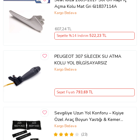
Açma Kolu Mat Gri 6J1837114A
Kargo Bedava
607
,24 TL
Sepette %14 İndirim
522
,23 TL
PEUGEOT 307 SİLECEK SU ATMA
KOLU YOL BİLGİSAYARSIZ
Kargo Bedava
Sepet Fiyatı
793
,69 TL
Sevgiliye Uzun Yol Konforu – Kişiye
Özel Araç Boyun Yastığı & Kemer
Pedi Hediye Seti
Kargo Bedava
(23)