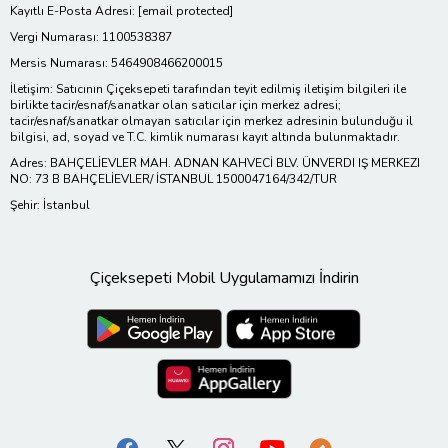
Kayıtlı E-Posta Adresi:
[email protected]
Vergi Numarası: 1100538387
Mersis Numarası: 5464908466200015
İletişim: Satıcının Çiçeksepeti tarafından teyit edilmiş iletişim bilgileri ile
birlikte tacir/esnaf/sanatkar olan satıcılar için merkez adresi;
tacir/esnaf/sanatkar olmayan satıcılar için merkez adresinin bulunduğu il
bilgisi, ad, soyad ve T.C. kimlik numarası kayıt altında bulunmaktadır.
Adres: BAHÇELİEVLER MAH. ADNAN KAHVECİ BLV. ÜNVERDI IŞ MERKEZI
NO: 73 B BAHÇELİEVLER/ İSTANBUL 1500047164/342/TUR
Şehir: İstanbul
Çiçeksepeti Mobil Uygulamamızı İndirin