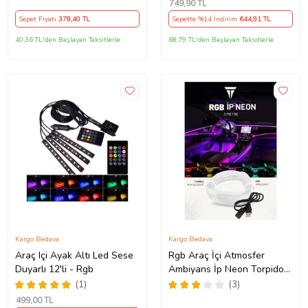
749
,90 TL
Sepet Fiyatı
378
,40 TL
Sepette %14 İndirim
644
,91 TL
40,36 TL'den Başlayan Taksitlerle
68,79 TL'den Başlayan Taksitlerle
Kargo Bedava
Kargo Bedava
Araç Içi Ayak Altı Led Sese
Rgb Araç İçi Atmosfer
Duyarlı 12'li - Rgb
Ambiyans İp Neon Torpido
Led 3 Metre USB Girişli
(1)
(3)
499
,00 TL