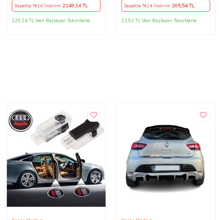
Sepette %14 İndirim
2149
,14 TL
Sepette %14 İndirim
205
,54 TL
229,24 TL'den Başlayan Taksitlerle
21,92 TL'den Başlayan Taksitlerle