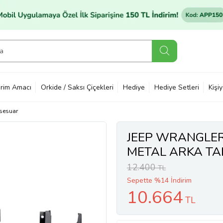
rim Amacı
Orkide / Saksı Çiçekleri
Hediye
Hediye Setleri
Kişi
sesuar
JEEP WRANGLER
METAL ARKA TA
12.400
TL
Sepette %14 İndirim
10.664
TL