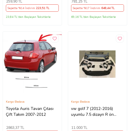
259
,90 TL
781
,25 TL
Sepette %14 İndirim
223
,51 TL
Sepette %17 İndirim
648
,44 TL
23,84 TL'den Başlayan Taksitlerle
69,16 TL'den Başlayan Taksitlerle
Kargo Bedava
Kargo Bedava
Toyota Auris Tavan Çıtası
vw golf 7 (2012-2016)
Çift Takım 2007-2012
uyumlu 7.5 dizayn R ön
tampon seti
2863
,37 TL
11.000
TL