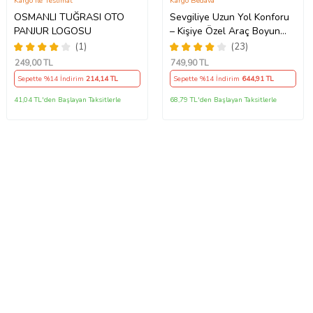
Kargo ile Teslimat
Kargo Bedava
OSMANLI TUĞRASI OTO
Sevgiliye Uzun Yol Konforu
PANJUR LOGOSU
– Kişiye Özel Araç Boyun
Yastığı & Kemer Pedi Hediye
(1)
(23)
Seti
249
,00 TL
749
,90 TL
Sepette %14 İndirim
214
,14 TL
Sepette %14 İndirim
644
,91 TL
41,04 TL'den Başlayan Taksitlerle
68,79 TL'den Başlayan Taksitlerle