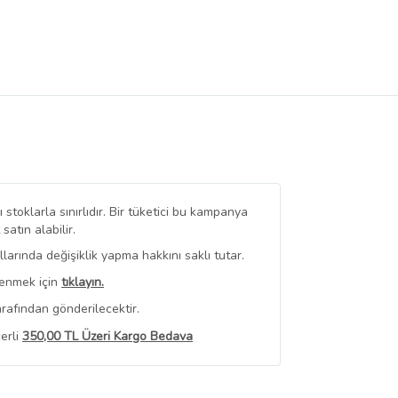
stoklarla sınırlıdır. Bir tüketici bu kampanya
tın alabilir.
arında değişiklik yapma hakkını saklı tutar.
renmek için
tıklayın.
rafından gönderilecektir.
erli
350,00 TL Üzeri Kargo Bedava
 Görüntüle
iyat bilgileri, satıcı tarafından