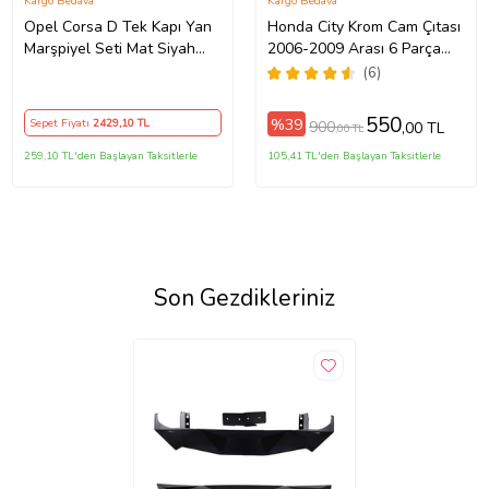
Kargo Bedava
Kargo Bedava
Opel Corsa D Tek Kapı Yan
Honda City Krom Cam Çıtası
Marşpiyel Seti Mat Siyah
2006-2009 Arası 6 Parça
Plastik
Paslanmaz Çelik
(6)
550
%39
Sepet Fiyatı
2429
,10 TL
900
,00 TL
,00 TL
259,10 TL'den Başlayan Taksitlerle
105,41 TL'den Başlayan Taksitlerle
Son Gezdikleriniz