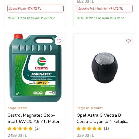
552
,00 TL
Sepet Fiyatı
474
,72 TL
Sepette %14 İndirim
474
,72 TL
50,63 TL'den Başlayan Taksitlerle
50,63 TL'den Başlayan Taksitlerle
Kargo Bedava
Kargo ile Teslimat
Castrol Magnatec Stop-
Opel Astra G Vectra B
Start 5W-30 A5 7 lt Motor
Corsa C Uyumlu Nikelajlı
Yağı Ü.T 2024
Vites Topuzu
(2)
(1)
2499
,00 TL
239
,00 TL