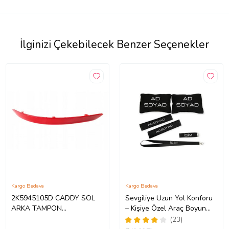
İlginizi Çekebilecek Benzer Seçenekler
Kargo Bedava
Kargo Bedava
2K5945105D CADDY SOL
Sevgiliye Uzun Yol Konforu
ARKA TAMPON
– Kişiye Özel Araç Boyun
REFLEKTÖRÜ 2015-2020
Yastığı & Kemer Pedi Hediye
(23)
Seti