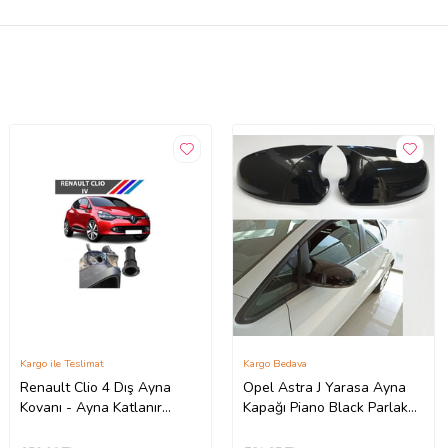
Kargo ile Teslimat
Kargo Bedava
Renault Clio 4 Dış Ayna
Opel Astra J Yarasa Ayna
Kovanı - Ayna Katlanır
Kapağı Piano Black Parlak
Destek Parçası 1 Adet
Siyah
490307706 M3625