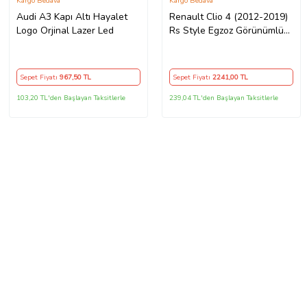
Kargo Bedava
Kargo Bedava
Audi A3 Kapı Altı Hayalet
Renault Clio 4 (2012-2019)
Logo Orjinal Lazer Led
Rs Style Egzoz Görünümlü
Arka Tampon Eki - Difüzör
(Plastik)
Sepet Fiyatı
967
,50 TL
Sepet Fiyatı
2241
,00 TL
103,20 TL'den Başlayan Taksitlerle
239,04 TL'den Başlayan Taksitlerle