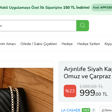
rim Amacı
Orkide / Saksı Çiçekleri
Hediye
Hediye Setleri
Kişi
Arjınlıfe Siyah Ka
Omuz ve Çarpraz 
kullanım.
1300,00 TL
999
%23
,00 TL
LA CASADE
10,0
Soru