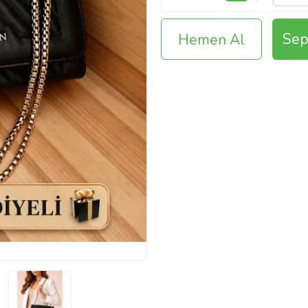
Sep
Hemen Al