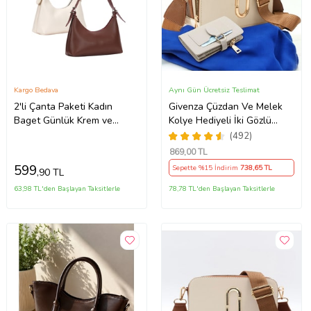
Kargo Bedava
Aynı Gün Ücretsiz Teslimat
2'li Çanta Paketi Kadın
Givenza Çüzdan Ve Melek
Baget Günlük Krem ve
Kolye Hediyeli İki Gözlü
Bordo El ve Omuz Çantası
Cepli El Omuz Çanta (Krem)
(492)
İki Çanta (Bordo-Bej)
869
,00 TL
599
Sepette %15 İndirim
738
,65 TL
,90 TL
63,98 TL'den Başlayan Taksitlerle
78,78 TL'den Başlayan Taksitlerle