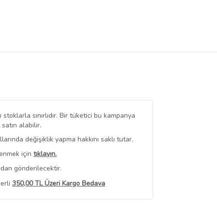
stoklarla sınırlıdır. Bir tüketici bu kampanya
tın alabilir.
arında değişiklik yapma hakkını saklı tutar.
renmek için
tıklayın.
dan gönderilecektir.
erli
350,00 TL Üzeri Kargo Bedava
 Görüntüle
iyat bilgileri, satıcı tarafından