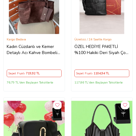
Kargo Bedava
Ücretsiz / 24 Saatte Kargo
Kadın Cüzdanlı ve Kemer
ÖZEL HEDİYE PAKETLİ
Detaylı Acı Kahve Bombeli
%100 Hakiki Deri Siyah Çok
Süet El, Kol ve Omuz
Gözlü Çapraz Askılı Kadın
Çantası
Omuz ve Postacı Çantası /
Günlük Kadın Deri Çanta
Sepet Fiyatı
719
,92 TL
Sepet Fiyatı
1104
,94 TL
76,79 TL'den Başlayan Taksitlerle
117,86 TL'den Başlayan Taksitlerle