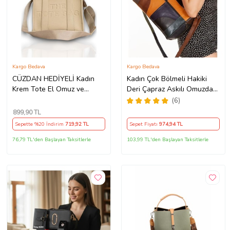
Kargo Bedava
Kargo Bedava
CÜZDAN HEDİYELİ Kadın
Kadın Çok Bölmeli Hakiki
Krem Tote El Omuz ve
Deri Çapraz Askılı Omuzda
Çapraz Askılı çanta - Leopar
ve Elde Kullanıma Uygun
(6)
Desen,Tokalı,Fermuarlı Orta
Renkli Çanta
899
,90 TL
Boy,Büyük Boy Cüzdan
Sepette %20 İndirim
719
,92 TL
Sepet Fiyatı
974
,94 TL
(Krem)
76,79 TL'den Başlayan Taksitlerle
103,99 TL'den Başlayan Taksitlerle