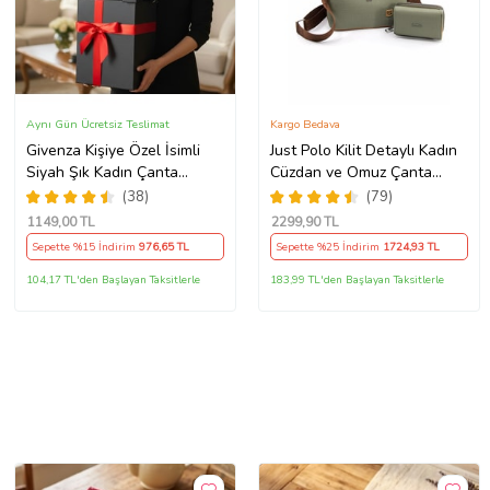
Aynı Gün Ücretsiz Teslimat
Kargo Bedava
Givenza Kişiye Özel İsimli
Just Polo Kilit Detaylı Kadın
Siyah Şık Kadın Çanta
Cüzdan ve Omuz Çanta
Cüzdan Ve Kolye Hediyeli &
Kombini PBU4002-1004
(38)
(79)
Hediye Kutusu Seti (D.Siyah)
(Yeşil)
1149
,00 TL
2299
,90 TL
Sepette %15 İndirim
976
,65 TL
Sepette %25 İndirim
1724
,93 TL
104,17 TL'den Başlayan Taksitlerle
183,99 TL'den Başlayan Taksitlerle