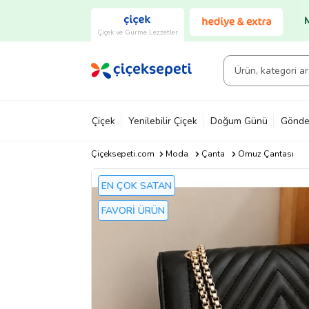
Çiçek ve Gurme Lezzetler
Çiçek
Yenilebilir Çiçek
Doğum Günü
Gönde
Çiçeksepeti.com
Moda
Çanta
Omuz Çantası
EN ÇOK SATAN
FAVORİ ÜRÜN