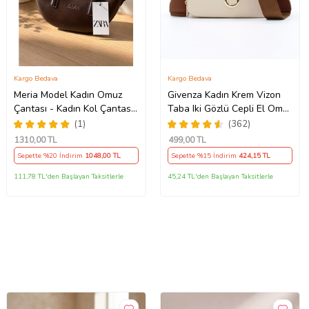
Kargo Bedava
Kargo Bedava
Meria Model Kadın Omuz
Givenza Kadın Krem Vizon
Çantası - Kadın Kol Çantası
Taba Iki Gözlü Cepli El Omuz
- Kadın Çanta - Günlük
Çanta (Vizon)
(1)
(362)
Kadın Çantası - Hediye
1310
,00 TL
499
,00 TL
Çanta - Çapraz Askılı Kadın
Sepette %20 İndirim
1048
,00 TL
Sepette %15 İndirim
424
,15 TL
Çantası
111,78 TL'den Başlayan Taksitlerle
45,24 TL'den Başlayan Taksitlerle