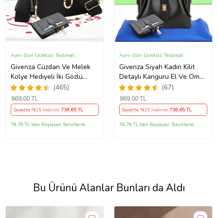
Aynı Gün Ücretsiz Teslimat
Aynı Gün Ücretsiz Teslimat
Givenza Cüzdan Ve Melek
Givenza Siyah Kadın Kilit
Kolye Hediyeli İki Gözlü
Detaylı Kanguru El Ve Omuz
Cepli El Omuz Çanta (Siyah)
Çantası Yavru Çantalı
(465)
(67)
Cüzdan Ve Kolye Hediyeli
869
,00 TL
869
,00 TL
Sepette %15 İndirim
738
,65 TL
Sepette %15 İndirim
738
,65 TL
78,78 TL'den Başlayan Taksitlerle
78,78 TL'den Başlayan Taksitlerle
Bu Ürünü Alanlar Bunları da Aldı