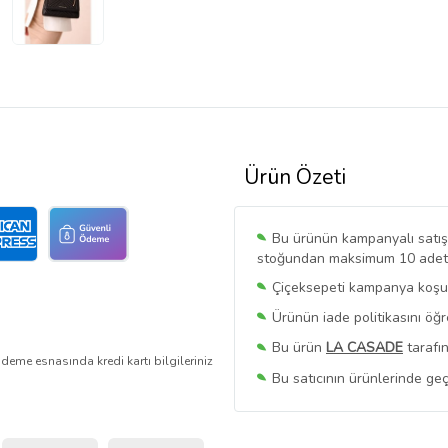
Ürün Özeti
Bu ürünün kampanyalı satışı 
stoğundan maksimum 10 adet sa
Çiçeksepeti kampanya koşull
Ürünün iade politikasını öğ
Bu ürün
LA CASADE
tarafın
deme esnasında kredi kartı bilgileriniz
Bu satıcının ürünlerinde geç
Bu Satıcının
Tüm Ürünlerini
Ürün sayfasında gördüğünüz f