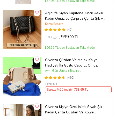
127,98 TL'den Başlayan Taksitlerle
Arjınlıfe Siyah Kapitone Zincir Askılı
Kadın Omuz ve Çarpraz Çanta Şık ve
Günlük kullanım.
Kargo Bedava
(47)
999
,00 TL
1300
,00 TL
106,56 TL'den Başlayan Taksitlerle
Givenza Çüzdan Ve Melek Kolye
Hediyeli İki Gözlü Cepli El Omuz
Çanta (Krem)
Aynı Gün Ücretsiz Teslimat
(492)
869
,00 TL
Sepette %15 İndirim
738
,65 TL
Givenza Kişiye Özel İsimli Siyah Şık
Kadın Çanta Cüzdan Ve Kolye