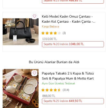
Sepette %15 İndirim
466
,65 TL
Kelli Model Kadın Omuz Çantası -
Kadın Kol Çantası - Kadın Çanta -
Günlük Kadın Çantası - Hediye
Kargo Bedava
Çanta - Çapraz Askılı Kadın Çantası
(3)
1310
,00 TL
Sepette %20 İndirim
1048
,00 TL
Bu Ürünü Alanlar Bunları da Aldı
Papatya Tabaklı 2 li Kupa & Tütsü
Seti & Papatya Mum & Motto Kart
Aynı Gün Ücretsiz Teslimat
(314)
866
,00 TL
Sepette %25 İndirim
649
,50 TL