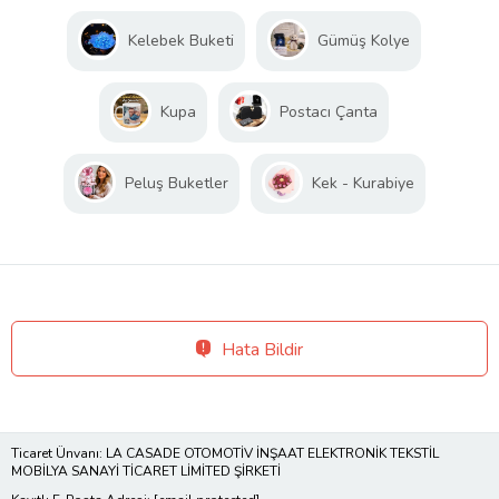
Kelebek Buketi
Gümüş Kolye
Kupa
Postacı Çanta
Peluş Buketler
Kek - Kurabiye
Hata Bildir
Ticaret Ünvanı: LA CASADE OTOMOTİV İNŞAAT ELEKTRONİK TEKSTİL
MOBİLYA SANAYİ TİCARET LİMİTED ŞİRKETİ