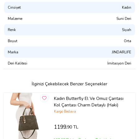
Cinsiyet
Kadın
Malzeme
Suni Deri
Renk
Siyah
Boyut
Orta
Marka
JINDARLIFE
Deri Kalitesi
İmitasyon Deri
İlginizi Çekebilecek Benzer Seçenekler
Kadın Butterfly El Ve Omuz Çantası
Kol Çantası Charm Detaylı (Haki)
Kargo Bedava
1199
,90 TL