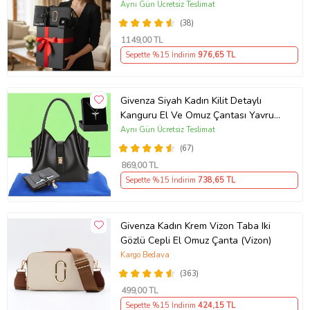
Hediyeli & Hediye Kutusu Seti
Aynı Gün Ücretsiz Teslimat
(D.Siyah)
(38)
1149
,00 TL
Sepette %15 İndirim
976
,65 TL
Givenza Siyah Kadın Kilit Detaylı
Kanguru El Ve Omuz Çantası Yavru
Çantalı Cüzdan Ve Kolye Hediyeli
Aynı Gün Ücretsiz Teslimat
(67)
869
,00 TL
Sepette %15 İndirim
738
,65 TL
Givenza Kadın Krem Vizon Taba Iki
Gözlü Cepli El Omuz Çanta (Vizon)
Kargo Bedava
(363)
499
,00 TL
Sepette %15 İndirim
424
,15 TL