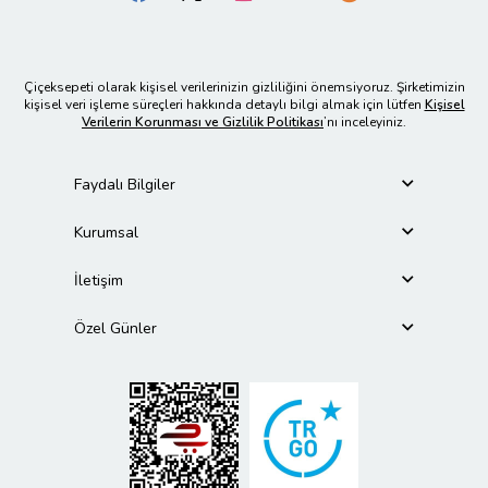
Çiçeksepeti olarak kişisel verilerinizin gizliliğini önemsiyoruz. Şirketimizin
kişisel veri işleme süreçleri hakkında detaylı bilgi almak için lütfen
Kişisel
Verilerin Korunması ve Gizlilik Politikası
’nı inceleyiniz.
Faydalı Bilgiler
Kurumsal
İletişim
Özel Günler