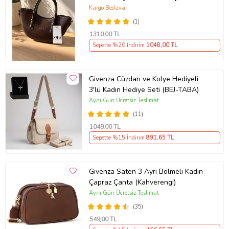
Günlük Kadın Çantası - Hediye
Kargo Bedava
Çanta - Çapraz Askılı Kadın Çantası
(1)
1310
,00 TL
Sepette %20 İndirim
1048
,00 TL
Givenza Cüzdan ve Kolye Hediyeli
3'lü Kadın Hediye Seti (BEJ-TABA)
Aynı Gün Ücretsiz Teslimat
(11)
1049
,00 TL
Sepette %15 İndirim
891
,65 TL
Givenza Saten 3 Ayrı Bölmeli Kadın
Çapraz Çanta (Kahverengi)
Aynı Gün Ücretsiz Teslimat
(35)
549
,00 TL