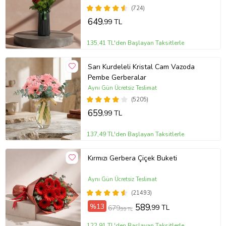
(724)
649
,99 TL
135,41 TL'den Başlayan Taksitlerle
Sarı Kurdeleli Kristal Cam Vazoda
Pembe Gerberalar
Aynı Gün Ücretsiz Teslimat
(5205)
659
,99 TL
137,49 TL'den Başlayan Taksitlerle
Kırmızı Gerbera Çiçek Buketi
Aynı Gün Ücretsiz Teslimat
(21493)
%13
589
,99 TL
679
,99 TL
122,91 TL'den Başlayan Taksitlerle