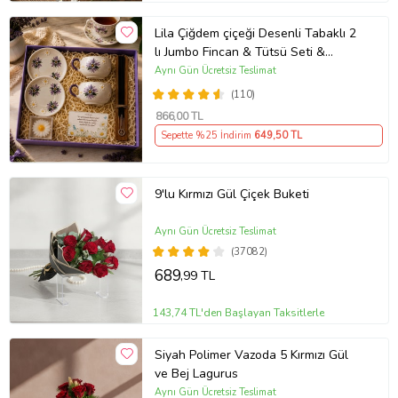
Lila Çiğdem çiçeği Desenli Tabaklı 2
lı Jumbo Fincan & Tütsü Seti &
Papatya Mum &
Aynı Gün Ücretsiz Teslimat
(110)
866
,00 TL
Sepette %25 İndirim
649
,50 TL
9'lu Kırmızı Gül Çiçek Buketi
Aynı Gün Ücretsiz Teslimat
(37082)
689
,99 TL
143,74 TL'den Başlayan Taksitlerle
Siyah Polimer Vazoda 5 Kırmızı Gül
ve Bej Lagurus
Aynı Gün Ücretsiz Teslimat