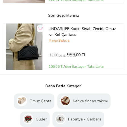
Son Gezdikleriniz
JINDARLIFE Kadın Siyah Zincirli Omuz
ve Kol Çantası.
Kargo Bedava
999
,00 TL
1100
,00 TL
106,56 TL'den Başlayan Taksitlerle
Daha Fazla Kategori
Omuz Çanta
Kahve fincan takımı
Güller
Papatya - Gerbera