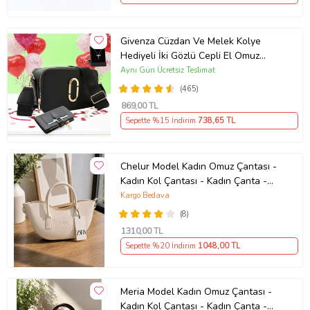
Givenza Cüzdan Ve Melek Kolye
Hediyeli İki Gözlü Cepli El Omuz
Çanta (Siyah)
Aynı Gün Ücretsiz Teslimat
(465)
869
,00 TL
Sepette %15 İndirim
738
,65 TL
Chelur Model Kadın Omuz Çantası -
Kadın Kol Çantası - Kadın Çanta -
Günlük Kadın Çantası - Hediye
Kargo Bedava
Çanta - Çapraz Askılı Kadın Çantası
(8)
1310
,00 TL
Sepette %20 İndirim
1048
,00 TL
Meria Model Kadın Omuz Çantası -
Kadın Kol Çantası - Kadın Çanta -