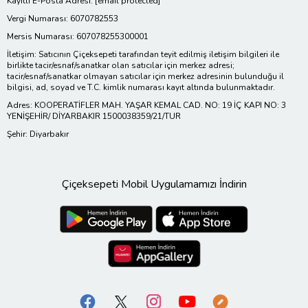
Kayıtlı E-Posta Adresi:
[email protected]
Vergi Numarası: 6070782553
Mersis Numarası: 607078255300001
İletişim: Satıcının Çiçeksepeti tarafından teyit edilmiş iletişim bilgileri ile
birlikte tacir/esnaf/sanatkar olan satıcılar için merkez adresi;
tacir/esnaf/sanatkar olmayan satıcılar için merkez adresinin bulunduğu il
bilgisi, ad, soyad ve T.C. kimlik numarası kayıt altında bulunmaktadır.
Adres: KOOPERATİFLER MAH. YAŞAR KEMAL CAD. NO: 19 İÇ KAPI NO: 3
YENİŞEHİR/ DİYARBAKIR 1500038359/21/TUR
Şehir: Diyarbakır
Çiçeksepeti Mobil Uygulamamızı İndirin