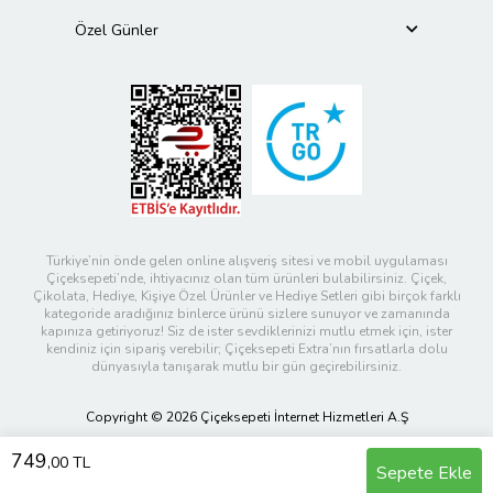
Özel Günler
Türkiye’nin önde gelen online alışveriş sitesi ve mobil uygulaması
Çiçeksepeti’nde, ihtiyacınız olan tüm ürünleri bulabilirsiniz. Çiçek,
Çikolata, Hediye, Kişiye Özel Ürünler ve Hediye Setleri gibi birçok farklı
kategoride aradığınız binlerce ürünü sizlere sunuyor ve zamanında
kapınıza getiriyoruz! Siz de ister sevdiklerinizi mutlu etmek için, ister
kendiniz için sipariş verebilir; Çiçeksepeti Extra’nın fırsatlarla dolu
dünyasıyla tanışarak mutlu bir gün geçirebilirsiniz.
Copyright © 2026 Çiçeksepeti İnternet Hizmetleri A.Ş
749
,00 TL
Sepete Ekle