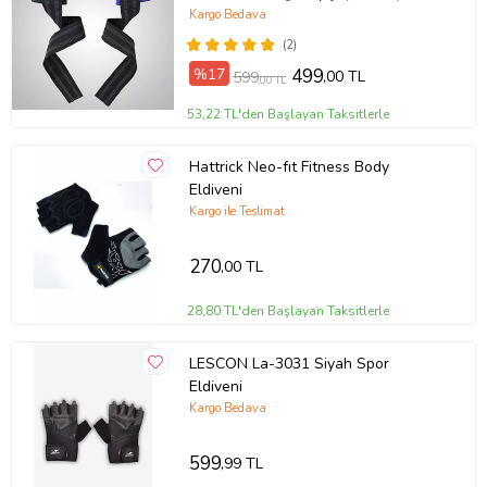
(Mavi)
Kargo Bedava
(2)
%17
499
,00 TL
599
,00 TL
53,22 TL'den Başlayan Taksitlerle
Hattrick Neo-fıt Fitness Body
Eldiveni
Kargo ile Teslimat
270
,00 TL
28,80 TL'den Başlayan Taksitlerle
LESCON La-3031 Siyah Spor
Eldiveni
Kargo Bedava
599
,99 TL