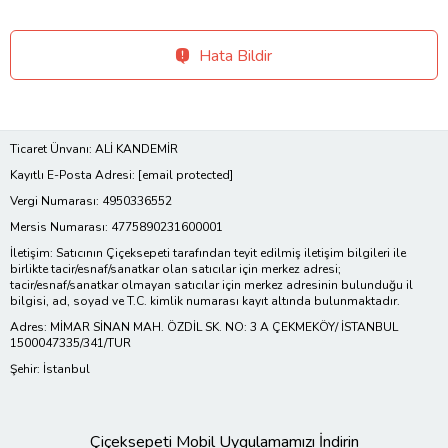
Hata Bildir
Ticaret Ünvanı: ALİ KANDEMİR
Kayıtlı E-Posta Adresi:
[email protected]
Vergi Numarası: 4950336552
Mersis Numarası: 4775890231600001
İletişim: Satıcının Çiçeksepeti tarafından teyit edilmiş iletişim bilgileri ile
birlikte tacir/esnaf/sanatkar olan satıcılar için merkez adresi;
tacir/esnaf/sanatkar olmayan satıcılar için merkez adresinin bulunduğu il
bilgisi, ad, soyad ve T.C. kimlik numarası kayıt altında bulunmaktadır.
Adres: MİMAR SİNAN MAH. ÖZDİL SK. NO: 3 A ÇEKMEKÖY/ İSTANBUL
1500047335/341/TUR
Şehir: İstanbul
Çiçeksepeti Mobil Uygulamamızı İndirin