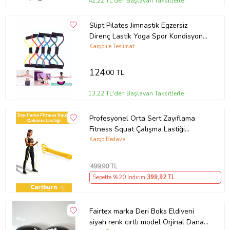
42,22 TL'den Başlayan Taksitlerle
Slipt Pilates Jimnastik Egzersiz
Direnç Lastik Yoga Spor Kondisyon
Aerobik Bandı
Kargo ile Teslimat
124
,00 TL
13,22 TL'den Başlayan Taksitlerle
Profesyonel Orta Sert Zayıflama
Fitness Squat Çalışma Lastiği
Jimnastik Spor Aerobik Direnç Bant
Kargo Bedava
499
,90 TL
Sepette %20 İndirim
399
,92 TL
Fairtex marka Deri Boks Eldiveni
siyah renk cırtlı model Orjinal Dana