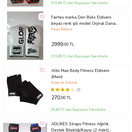
319,89 TL'den Başlayan Taksitlerle
Fairtex marka Deri Boks Eldiveni
beyaz renk ipli model Orjinal Dana
derisidir İTHAL ÜRÜNDÜR
Kargo Bedava
profesyonel sporcular için uygundur.
10-12-14 16 OZ büyüklükte
2999
,00 TL
İstediğiniz Bedeni msj ile bildiriniz
319,89 TL'den Başlayan Taksitlerle
Altis Max Body Fitness Eldiveni
(Mavi)
Kargo ile Teslimat
(2)
270
,00 TL
28,80 TL'den Başlayan Taksitlerle
ADLİKES Straps Fitness Ağırlık
Destek Bilekliği/Kayışı (2 Adet)