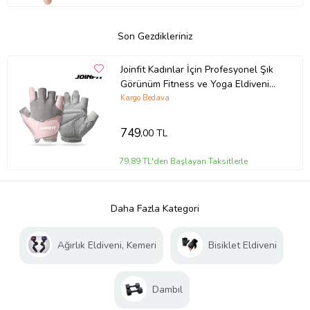
Son Gezdikleriniz
Joinfit Kadınlar İçin Profesyonel Şık
Görünüm Fitness ve Yoga Eldiveni
Gri - Pembe
Kargo Bedava
749
,00 TL
79,89 TL'den Başlayan Taksitlerle
Daha Fazla Kategori
Ağırlık Eldiveni, Kemeri
Bisiklet Eldiveni
Dambıl