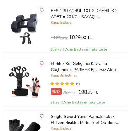
BESİNİSTANBUL 10 KG DAMBIL X 2
ADET = 20 KG +SAYAÇLI
AYARLANABİLİR EL YAYI
Kargo Bedava
1029
,00 TL
1129
,00 TL
109,76 TL'den Başlayan Taksitlerle
El Bilek Kol Geliştirici Kavrama
Güçlendirici PARMAK Egzersiz Aleti
DAMAR Belirginleştirici
Kargo ile Teslimat
(4)
%33
198
,95 TL
299
,00 TL
21,22 TL'den Başlayan Taksitlerle
Single Sword Yarım Parmak Taktik
Eldiven Bisiklet Motosiklet Outdoor
Eldiven L//SİYAH
Kargo Bedava