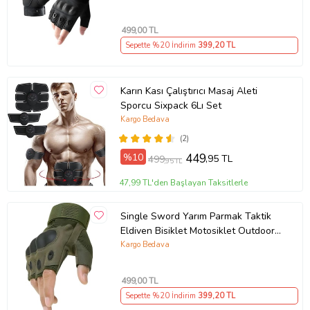
499
,00 TL
Sepette %20 İndirim
399
,20 TL
Karın Kası Çalıştırıcı Masaj Aleti
Sporcu Sixpack 6Lı Set
Kargo Bedava
(2)
%10
449
,95 TL
499
,95 TL
47,99 TL'den Başlayan Taksitlerle
Single Sword Yarım Parmak Taktik
Eldiven Bisiklet Motosiklet Outdoor
Eldiven XL//HAKİ
Kargo Bedava
499
,00 TL
Sepette %20 İndirim
399
,20 TL