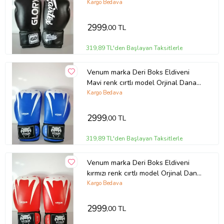
derisidir İTHAL ÜRÜNDÜR
Kargo Bedava
profesyonel sporcular için uygundur.
10-12-14 16 OZ büyüklükte
2999
,00 TL
İstediğiniz Bedeni msj ile bildiriniz
319,89 TL'den Başlayan Taksitlerle
Venum marka Deri Boks Eldiveni
Mavi renk cırtlı model Orjinal Dana
derisidir İTHAL ÜRÜNDÜR
Kargo Bedava
profesyonel sporcular için uygundur.
10-12-14 16 OZ büyüklükte
2999
,00 TL
İstediğiniz Bedeni msj ile bildiriniz
319,89 TL'den Başlayan Taksitlerle
Venum marka Deri Boks Eldiveni
kırmızı renk cırtlı model Orjinal Dana
derisidir İTHAL ÜRÜNDÜR
Kargo Bedava
profesyonel sporcular için uygundur.
10-12-14 16 OZ büyüklükte
2999
,00 TL
İstediğiniz Bedeni msj ile bildiriniz