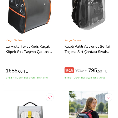
Kargo Bedava
Kargo Bedava
La Vista Twist Kedi, Küçük
Kalpli Patili Astronot Şeffaf
Köpek Sırt Taşıma Çantası
Taşıma Sırt Çantası Siyah
Siyah 32-26-40cm
24x32x42 cm
795
1686
%16
950
,50 TL
,00 TL
,00 TL
179,84 TL'den Başlayan Taksitlerle
84,85 TL'den Başlayan Taksitlerle