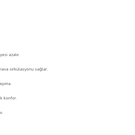
yesi azalır.
hava sirkülasyonu sağlar.
taşıma.
k konfor.
ı.