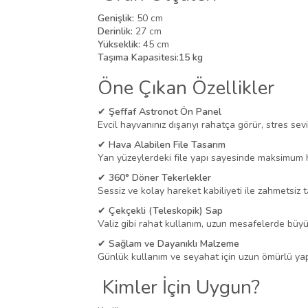
Genişlik:
50 cm
Derinlik:
27 cm
Yükseklik:
45 cm
Taşıma Kapasitesi:
15 kg
Öne Çıkan Özellikler
✔
Şeffaf Astronot Ön Panel
Evcil hayvanınız dışarıyı rahatça görür, stres sevi
✔
Hava Alabilen File Tasarım
Yan yüzeylerdeki file yapı sayesinde maksimum 
✔
360° Döner Tekerlekler
Sessiz ve kolay hareket kabiliyeti ile zahmetsiz 
✔
Çekçekli (Teleskopik) Sap
Valiz gibi rahat kullanım, uzun mesafelerde büyü
✔
Sağlam ve Dayanıklı Malzeme
Günlük kullanım ve seyahat için uzun ömürlü yap
Kimler İçin Uygun?