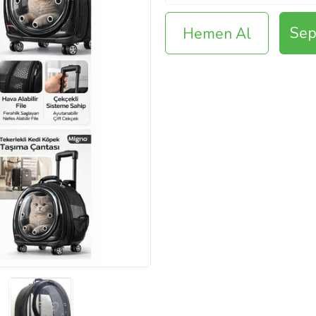
Sep
Hemen Al