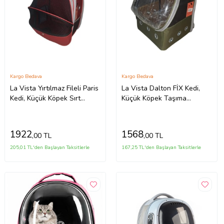
Kargo Bedava
Kargo Bedava
La Vista Yırtılmaz Fileli Paris
La Vista Dalton FİX Kedi,
Kedi, Küçük Köpek Sırt
Küçük Köpek Taşıma
Taşıma Çantası Kırmızı 32-
Çantası Yeşil 30-25-45cm
26-40cm
1922
1568
,00 TL
,00 TL
205,01 TL'den Başlayan Taksitlerle
167,25 TL'den Başlayan Taksitlerle