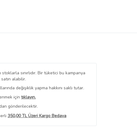
stoklarla sınırlıdır. Bir tüketici bu kampanya
tın alabilir.
arında değişiklik yapma hakkını saklı tutar.
renmek için
tıklayın.
dan gönderilecektir.
erli
350,00 TL Üzeri Kargo Bedava
 Görüntüle
iyat bilgileri, satıcı tarafından