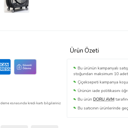
Ürün Özeti
Bu ürünün kampanyalı satışı 
stoğundan maksimum 10 adet sa
Çiçeksepeti kampanya koşull
Ürünün iade politikasını öğ
Bu ürün
DORU AVM
tarafın
deme esnasında kredi kartı bilgileriniz
Bu satıcının ürünlerinde geç
Bu Satıcının
Tüm Ürünlerini
Ürün sayfasında gördüğünüz f