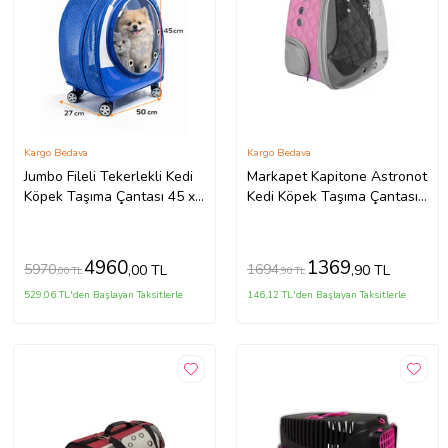
Kargo Bedava
Kargo Bedava
Jumbo Fileli Tekerlekli Kedi
Markapet Kapitone Astronot
Köpek Taşıma Çantası 45 x
Kedi Köpek Taşıma Çantası
50 x 27 cm Mavi 15 kg
28*32*40 cm Pembe
4960
1369
5970
1694
,00 TL
,90 TL
,00 TL
,90 TL
529,06 TL'den Başlayan Taksitlerle
146,12 TL'den Başlayan Taksitlerle