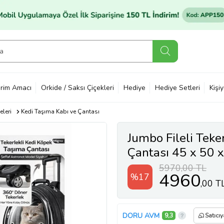
rim Amacı
Orkide / Saksı Çiçekleri
Hediye
Hediye Setleri
Kişi
leri
Kedi Taşıma Kabı ve Çantası
Jumbo Fileli Teke
Çantası 45 x 50 
5970,00 TL
4960
%17
,00 T
DORU AVM
9,3
Satıcıy