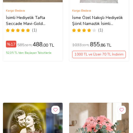
Kargo Bedava
Kargo Bedava
İsimli Hediyelik Tafta
İsme Özel Nakışlı Hediyelik
Seccade Mavi-Gold
Şönil Namazlık İsimli
68x110cm
Seccade Bordo
(1)
(1)
488
855
%17
585
1033
,00 TL
,86 TL
,50 TL
,33 TL
52,05 TL'den Başlayan Taksitlerle
1000 TL ve Üzeri 70 TL İndirim