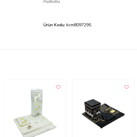
Püsküllü
Ürün Kodu:
kcm8097295