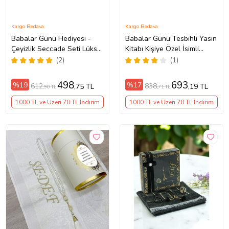
Kargo Bedava
Kargo Bedava
Babalar Günü Hediyesi -
Babalar Günü Tesbihli Yasin
Çeyizlik Seccade Seti Lüks
Kitabı Kişiye Özel İsimli
İbadet Seti - Siyah Renk
Seccade Seti Siyah
(2)
(1)
498
693
%19
%17
612
838
,75 TL
,19 TL
,90 TL
,71 TL
1000 TL ve Üzeri 70 TL İndirim
1000 TL ve Üzeri 70 TL İndirim