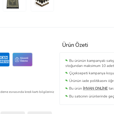
Ürün Özeti
Bu ürünün kampanyalı satışı 
stoğundan maksimum 10 adet sa
Çiçeksepeti kampanya koşull
Ürünün iade politikasını öğ
Bu ürün
İHVAN ONLİNE
tar
deme esnasında kredi kartı bilgileriniz
Bu satıcının ürünlerinde geç
Bu Satıcının
Tüm Ürünlerini
Ürün sayfasında gördüğünüz f