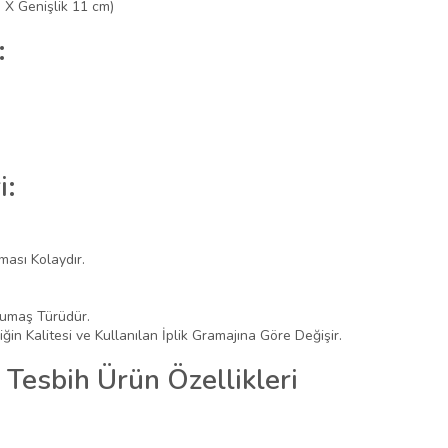
 X Genişlik 11 cm)
:
i:
ması Kolaydır.
Kumaş Türüdür.
iğin Kalitesi ve Kullanılan İplik Gramajına Göre Değişir.
i Tesbih Ürün Özellikleri