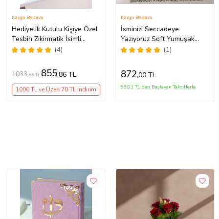
Kargo Bedava
Kargo Bedava
Hediyelik Kutulu Kişiye Özel
İsminizi Seccadeye
Tesbih Zikirmatik İsimli
Yazıyoruz Soft Yumuşak
Seccade Seti Pembe
Kadife Peluş Seccade Siyah
(4)
(1)
80 x 120 cm - 1100 gr
855
872
1033
,86 TL
,00 TL
,33 TL
93,01 TL'den Başlayan Taksitlerle
1000 TL ve Üzeri 70 TL İndirim