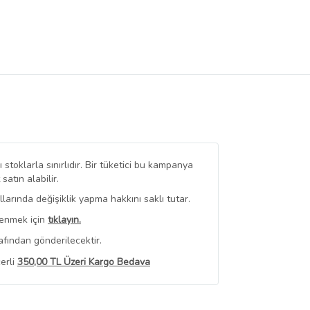
stoklarla sınırlıdır. Bir tüketici bu kampanya
tın alabilir.
arında değişiklik yapma hakkını saklı tutar.
renmek için
tıklayın.
afından gönderilecektir.
erli
350,00 TL Üzeri Kargo Bedava
 Görüntüle
iyat bilgileri, satıcı tarafından