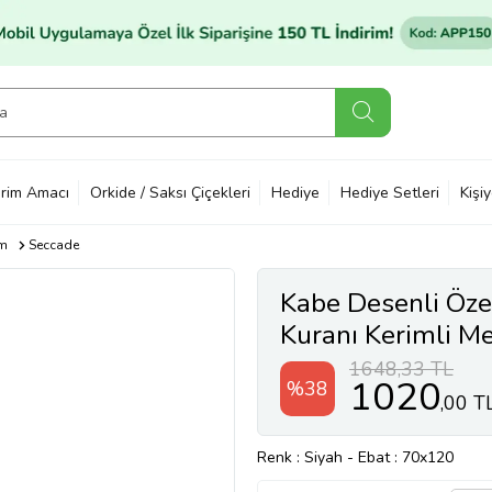
rim Amacı
Orkide / Saksı Çiçekleri
Hediye
Hediye Setleri
Kişi
im
Seccade
Kabe Desenli Öze
Kuranı Kerimli Me
1648,33 TL
1020
%38
,00 T
Renk
: Siyah
-
Ebat
: 70x120