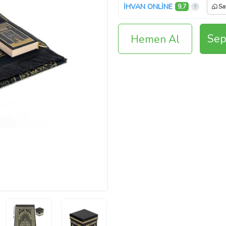
İHVAN ONLİNE
9,7
Sa
Sep
Hemen Al