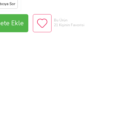
tıcıya Sor
Bu Ürün
ete Ekle
21 Kişinin Favorisi