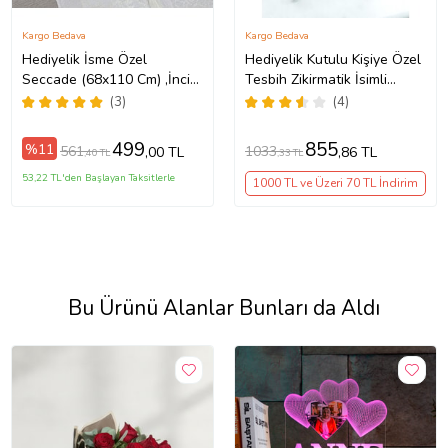
Kargo Bedava
Kargo Bedava
Hediyelik İsme Özel
Hediyelik Kutulu Kişiye Özel
Seccade (68x110 Cm) ,İnci
Tesbih Zikirmatik İsimli
Tesbih , 99 lu Tesbih, Silindir
Seccade Seti Siyah
(3)
(4)
Seti - Krem
499
855
%11
561
1033
,00 TL
,86 TL
,40 TL
,33 TL
53,22 TL'den Başlayan Taksitlerle
1000 TL ve Üzeri 70 TL İndirim
Bu Ürünü Alanlar Bunları da Aldı