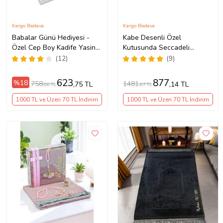
Kargo Bedava
Kargo Bedava
Babalar Günü Hediyesi -
Kabe Desenli Özel
Özel Cep Boy Kadife Yasin
Kutusunda Seccadeli
Kitabı Seccade Kristal
Hediyelik Mevlüt Seti Siyah
(12)
(9)
Plastik Tesbihli Kutulu Set
Beyaz
623
877
%18
758
1481
,75 TL
,14 TL
,06 TL
,67 TL
1000 TL ve Üzeri 70 TL İndirim
1000 TL ve Üzeri 70 TL İndirim