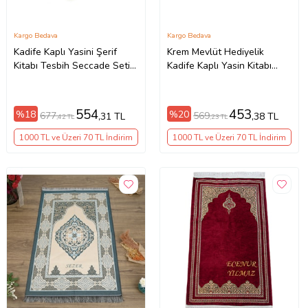
Kargo Bedava
Kargo Bedava
Kadife Kaplı Yasini Şerif
Krem Mevlüt Hediyelik
Kitabı Tesbih Seccade Seti
Kadife Kaplı Yasin Kitabı
Siyah
Tesbih Çeyizlik Seccade Seti
554
453
%18
%20
677
569
,31 TL
,38 TL
,42 TL
,23 TL
1000 TL ve Üzeri 70 TL İndirim
1000 TL ve Üzeri 70 TL İndirim