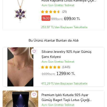
Rose Kaplama Lotus Kamelya Çiçeği
Kolye
Aynı Gün Ücretsiz Teslimat
(25)
%30
699
,00 TL
999
,00 TL
253,97 TL'den Başlayan Taksitlerle
Bu Ürünü Alanlar Bunları da Aldı
Silvano Jewelry 925 Ayar Gümüş
Şans Kolyesi
Aynı Gün Ücretsiz Teslimat
(1445)
1299
,90 TL
1699
,90 TL
472,29 TL'den Başlayan Taksitlerle
Premium Işıklı Kutuda 925 Ayar
Gümüş Baget Taşlı Lotus Çiçeği
Kolye
Aynı Gün Ücretsiz Teslimat