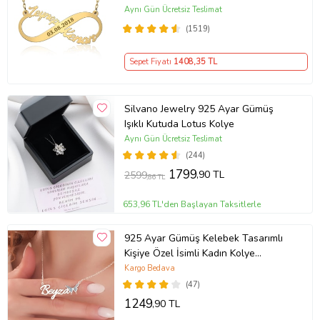
Aynı Gün Ücretsiz Teslimat
(1519)
Sepet Fiyatı
1408
,35 TL
Silvano Jewelry 925 Ayar Gümüş
Işıklı Kutuda Lotus Kolye
Aynı Gün Ücretsiz Teslimat
(244)
1799
,90 TL
2599
,86 TL
653,96 TL'den Başlayan Taksitlerle
925 Ayar Gümüş Kelebek Tasarımlı
Kişiye Özel İsimli Kadın Kolye
Anneye Hediye,Sevgiliye
Kargo Bedava
Hediye,Arkadaşa Hediye,Doğum
(47)
Günü Hediyesi,Eşe Hediye
1249
,90 TL