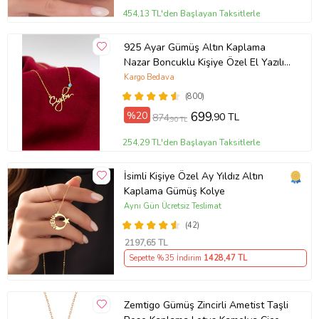
454,13 TL'den Başlayan Taksitlerle
925 Ayar Gümüş Altın Kaplama
Nazar Boncuklu Kişiye Özel El Yazılı
Kolye (Sarı)
Kargo Bedava
(800)
%20
699
,90 TL
874
,90 TL
254,29 TL'den Başlayan Taksitlerle
İsimli Kişiye Özel Ay Yıldız Altın
Kaplama Gümüş Kolye
Aynı Gün Ücretsiz Teslimat
(42)
2197
,65 TL
Sepette %35 İndirim
1428
,47 TL
Zemtigo Gümüş Zincirli Ametist Taşli