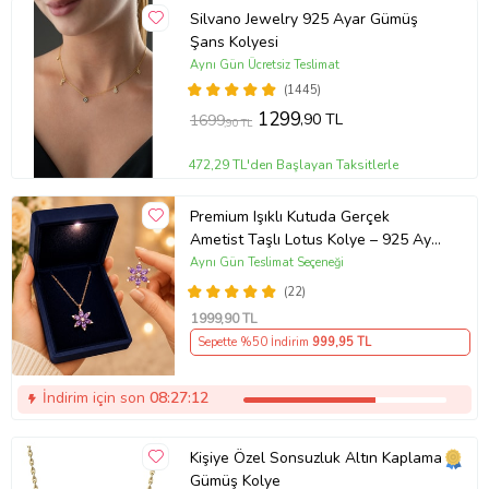
Silvano Jewelry 925 Ayar Gümüş
Şans Kolyesi
Aynı Gün Ücretsiz Teslimat
(1445)
1299
,90 TL
1699
,90 TL
472,29 TL'den Başlayan Taksitlerle
Premium Işıklı Kutuda Gerçek
Ametist Taşlı Lotus Kolye – 925 Ayar
Gümüş Kadın Kolye
Aynı Gün Teslimat Seçeneği
(22)
1999
,90 TL
Sepette %50 İndirim
999
,95 TL
İndirim için son
08:27:12
Kişiye Özel Sonsuzluk Altın Kaplama
Gümüş Kolye