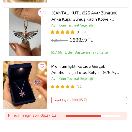
(ÇANTALI KUTU)925 Ayar Zümrüdü
Anka Kuşu Gümüş Kadın Kolye -
MAVİ
Aynı Gün Teslimat Seçeneği
(1339)
1699
,99 TL
1899
,99 TL
617,66 TL'den Başlayan Taksitlerle
Premium Işıklı Kutuda Gerçek
Ametist Taşlı Lotus Kolye – 925 Ayar
Gümüş Kadın Kolye
Aynı Gün Teslimat Seçeneği
(22)
Sepet Fiyatı
999
,95 TL
İndirim için son
08:27:12