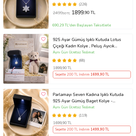
(226)
1899
,90 TL
2499
,90 TL
690,29 TL'den Başlayan Taksitlerle
925 Ayar Gümüş Işıklı Kutuda Lotus
Çiçeği Kadın Kolye , Peluş Ayıcık
Anahtarlık Marteniçka Bileklik,
Aynı Gün Ücretsiz Teslimat
Polaroid Fotoğraf Hediye
(68)
1899
,90 TL
Sepette 200 TL İndirim
1699
,90 TL
Parlamayı Seven Kadına Işıklı Kutuda
925 Ayar Gümüş Baget Kolye -
Kişiye Özel Fotoğraf Hediye
Aynı Gün Ücretsiz Teslimat
(119)
1699
,90 TL
Sepette 200 TL İndirim
1499
,90 TL