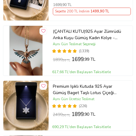
Ürün Kodu:
kcm30832518
1699
,90 TL
Sepette 200 TL İndirim
1499
,90 TL
(ÇANTALI KUTU)925 Ayar Zümrüdü
Anka Kuşu Gümüş Kadın Kolye -
MAVİ
Aynı Gün Teslimat Seçeneği
(1339)
1699
,99 TL
1899
,99 TL
617,66 TL'den Başlayan Taksitlerle
Premium Işıklı Kutuda 925 Ayar
Gümüş Baget Taşlı Lotus Çiçeği
Kolye
Aynı Gün Ücretsiz Teslimat
(226)
1899
,90 TL
2499
,90 TL
690,29 TL'den Başlayan Taksitlerle