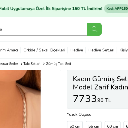
rim Amacı
Orkide / Saksı Çiçekleri
Hediye
Hediye Setleri
Kişi
suar Setler
Takı Setleri
Gümüş Takı Seti
Kadın Gümüş Set
Model Zarif Kadın
7733
,90 TL
Yüzük Ölçüsü
50 cm
55 cm
60 cm