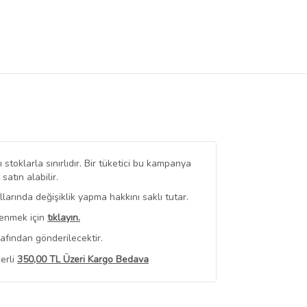
stoklarla sınırlıdır. Bir tüketici bu kampanya
tın alabilir.
arında değişiklik yapma hakkını saklı tutar.
renmek için
tıklayın.
afından gönderilecektir.
erli
350,00 TL Üzeri Kargo Bedava
 Görüntüle
iyat bilgileri, satıcı tarafından