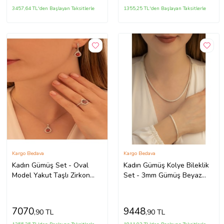
3457,64 TL'den Başlayan Taksitlerle
1355,25 TL'den Başlayan Taksitlerle
Kargo Bedava
Kargo Bedava
Kadın Gümüş Set - Oval
Kadın Gümüş Kolye Bileklik
Model Yakut Taşlı Zirkon
Set - 3mm Gümüş Beyaz
Süslemeli Rodyumlu Kadın
Tilki Kuyruğu Model Kadın
Set
Kolye Bileklik Set
7070
9448
,90 TL
,90 TL