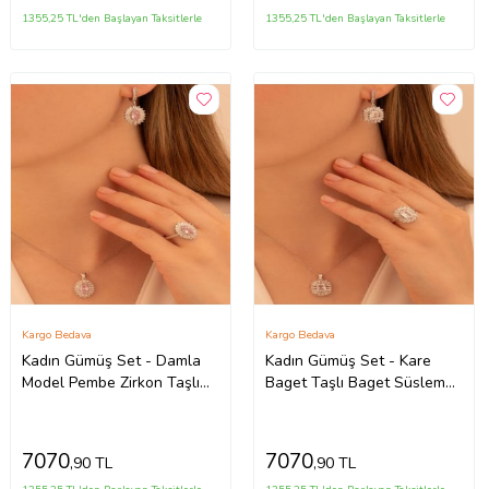
1355,25 TL'den Başlayan Taksitlerle
1355,25 TL'den Başlayan Taksitlerle
Kargo Bedava
Kargo Bedava
Kadın Gümüş Set - Damla
Kadın Gümüş Set - Kare
Model Pembe Zirkon Taşlı
Baget Taşlı Baget Süslemeli
Baget Süslemeli Rodyumlu
Rodyumlu Kadın Set
Kadın Set
7070
7070
,90 TL
,90 TL