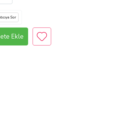
tıcıya Sor
ete Ekle