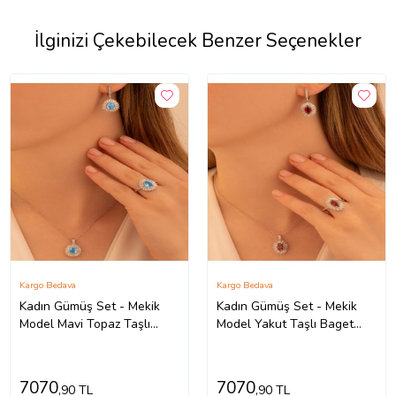
İlginizi Çekebilecek Benzer Seçenekler
Kargo Bedava
Kargo Bedava
Kadın Gümüş Set - Mekik
Kadın Gümüş Set - Mekik
Model Mavi Topaz Taşlı
Model Yakut Taşlı Baget
Baget Süslemeli Rodyumlu
Süslemeli Rodyumlu Kadın
Kadın Set
Set
7070
7070
,90 TL
,90 TL