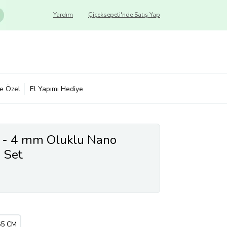
Yardım
Çiçeksepeti'nde Satış Yap
ye Özel
El Yapımı Hediye
 - 4 mm Oluklu Nano
 Set
65 CM