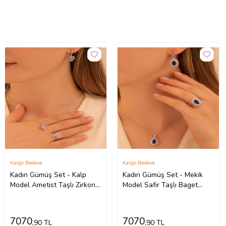
Kargo Bedava
Kargo Bedava
Kadın Gümüş Set - Kalp
Kadın Gümüş Set - Mekik
Model Ametist Taşlı Zirkon
Model Safir Taşlı Baget
Süslemeli Rodyumlu Kadın
Süslemeli Rodyumlu Kadın
Set
Set
7070
7070
,90 TL
,90 TL