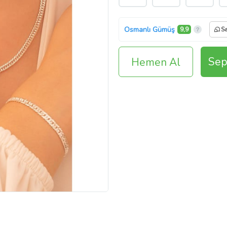
Osmanlı Gümüş
9,9
Sa
Sep
Hemen Al