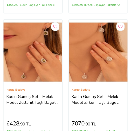
1355,25 TL'den Başlayan Taksitlerle
1355,25 TL'den Başlayan Taksitlerle
Kargo Bedava
Kargo Bedava
Kadın Gümüş Set - Mekik
Kadın Gümüş Set - Mekik
Model Zultanit Taşlı Baget
Model Zirkon Taşlı Baget
Süslemeli Rodyumlu Kadın
Süslemeli Rodyumlu Kadın
Set
Set
6428
7070
,90 TL
,90 TL