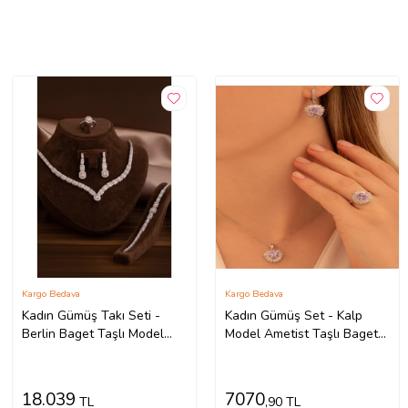
Kargo Bedava
Kargo Bedava
Kadın Gümüş Takı Seti -
Kadın Gümüş Set - Kalp
Berlin Baget Taşlı Model
Model Ametist Taşlı Baget
Kolye, Bileklik, Yüzük, Küpe
Süslemeli Rodyumlu Kadın
Tam Set
Set
18.039
7070
TL
,90 TL