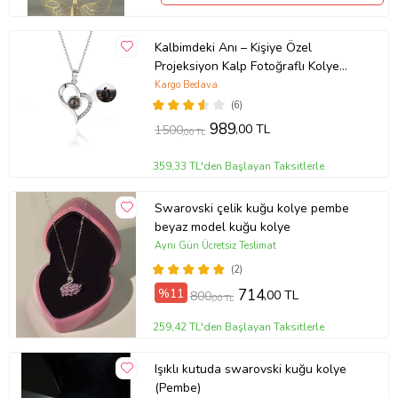
Kalbimdeki Anı – Kişiye Özel
Projeksiyon Kalp Fotoğraflı Kolye
(Gümüş Gri)
Kargo Bedava
(6)
989
,00 TL
1500
,00 TL
359,33 TL'den Başlayan Taksitlerle
Swarovski çelik kuğu kolye pembe
beyaz model kuğu kolye
Aynı Gün Ücretsiz Teslimat
(2)
%11
714
,00 TL
800
,00 TL
259,42 TL'den Başlayan Taksitlerle
Işıklı kutuda swarovski kuğu kolye
(Pembe)