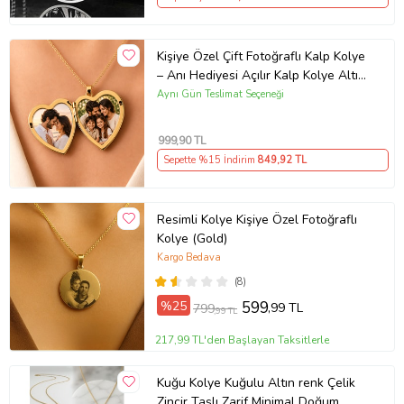
Kişiye Özel Çift Fotoğraflı Kalp Kolye
– Anı Hediyesi Açılır Kalp Kolye Altın
Renk Kolye Anı Kolyesi kalp kolye,
Aynı Gün Teslimat Seçeneği
açılır kolye
999
,90 TL
Sepette %15 İndirim
849
,92 TL
Resimli Kolye Kişiye Özel Fotoğraflı
Kolye (Gold)
Kargo Bedava
(8)
%25
599
,99 TL
799
,99 TL
217,99 TL'den Başlayan Taksitlerle
Kuğu Kolye Kuğulu Altın renk Çelik
Zincir Taşlı Zarif Minimal Doğum