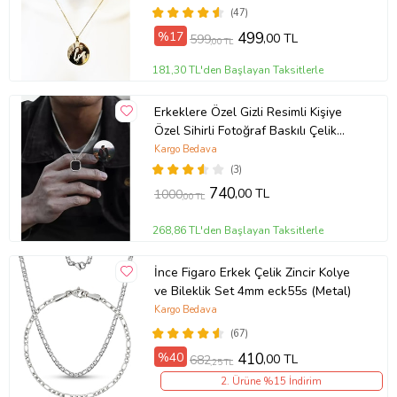
(47)
%17
499
,00 TL
599
,00 TL
181,30 TL'den Başlayan Taksitlerle
Erkeklere Özel Gizli Resimli Kişiye
Özel Sihirli Fotoğraf Baskılı Çelik
Yanan Kolye (Gümüş Gri)
Kargo Bedava
(3)
740
,00 TL
1000
,00 TL
268,86 TL'den Başlayan Taksitlerle
İnce Figaro Erkek Çelik Zincir Kolye
ve Bileklik Set 4mm eck55s (Metal)
Kargo Bedava
(67)
%40
410
,00 TL
682
,25 TL
2. Ürüne %15 İndirim