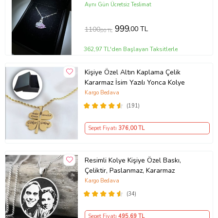
Aynı Gün Ücretsiz Teslimat
999
,00 TL
1100
,00 TL
362,97 TL'den Başlayan Taksitlerle
Kişiye Özel Altın Kaplama Çelik
Kararmaz İsim Yazılı Yonca Kolye
Kargo Bedava
(191)
Sepet Fiyatı
376
,00 TL
Resimli Kolye Kişiye Özel Baskı,
Çeliktir, Paslanmaz, Kararmaz
Kargo Bedava
(34)
Sepet Fiyatı
495
,69 TL