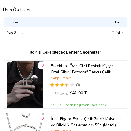
Ürün Özellikleri
Cinsiyet
Kadın
Yaş Grubu
Yetişkin
İlginizi Çekebilecek Benzer Seçenekler
Erkeklere Özel Gizli Resimli Kişiye
Özel Sihirli Fotoğraf Baskılı Çelik
Yanan Kolye (Gümüş Gri)
Kargo Bedava
(3)
740
,00 TL
1000
,00 TL
268,86 TL'den Başlayan Taksitlerle
İnce Figaro Erkek Çelik Zincir Kolye
ve Bileklik Set 4mm eck55s (Metal)