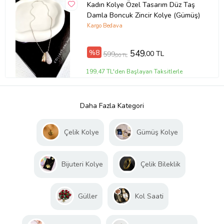
Kadın Kolye Özel Tasarım Düz Taş
Damla Boncuk Zincir Kolye (Gümüş)
Kargo Bedava
%8
549
,00 TL
599
,00 TL
199,47 TL'den Başlayan Taksitlerle
Daha Fazla Kategori
Çelik Kolye
Gümüş Kolye
Bijuteri Kolye
Çelik Bileklik
Güller
Kol Saati