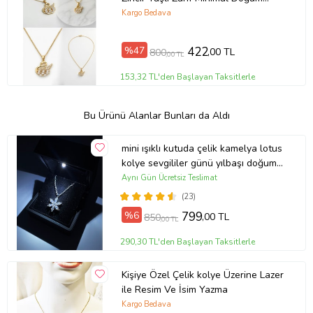
Günü Hediyesi Hediyelik Aksesuar
Kargo Bedava
%47
422
,00 TL
800
,00 TL
153,32 TL'den Başlayan Taksitlerle
Bu Ürünü Alanlar Bunları da Aldı
mini ışıklı kutuda çelik kamelya lotus
kolye sevgililer günü yılbaşı doğum
günü hediyesi (Gümüş)
Aynı Gün Ücretsiz Teslimat
(23)
%6
799
,00 TL
850
,00 TL
290,30 TL'den Başlayan Taksitlerle
Kişiye Özel Çelik kolye Üzerine Lazer
ile Resim Ve İsim Yazma
Kargo Bedava