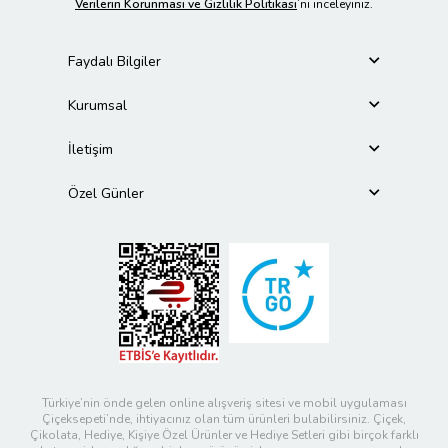
Verilerin Korunması ve Gizlilik Politikası
’nı inceleyiniz.
Faydalı Bilgiler
Kurumsal
İletişim
Özel Günler
Türkiye’nin önde gelen online alışveriş sitesi ve mobil uygulaması
Çiçeksepeti’nde, ihtiyacınız olan tüm ürünleri bulabilirsiniz. Çiçek,
Çikolata, Hediye, Kişiye Özel Ürünler ve Hediye Setleri gibi birçok farklı