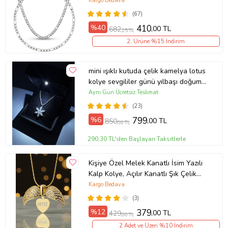
Kargo Bedava
(67)
%40
410
,00 TL
682
,25 TL
2. Ürüne %15 İndirim
mini ışıklı kutuda çelik kamelya lotus
kolye sevgililer günü yılbaşı doğum
günü hediyesi (Gümüş)
Aynı Gün Ücretsiz Teslimat
(23)
%6
799
,00 TL
850
,00 TL
290,30 TL'den Başlayan Taksitlerle
Kişiye Özel Melek Kanatlı İsim Yazılı
Kalp Kolye, Açılır Kanatlı Şık Çelik
Kolye Sevgililer günü, Eşe, Anneye,
Kargo Bedava
Arkadaşa (Gold)
(3)
%12
379
,00 TL
429
,00 TL
2 Adet ve Üzeri %10 İndirim