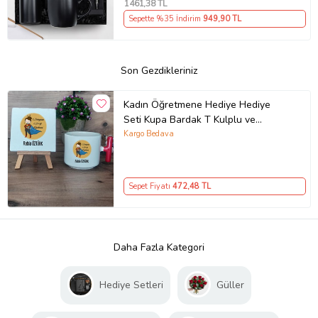
1461
,38 TL
Sepette %35 İndirim
949
,90 TL
Son Gezdikleriniz
Kadın Öğretmene Hediye Hediye
Seti Kupa Bardak T Kulplu ve
Dekoratif Taş Öğretmenler Günü
Kargo Bedava
Hediyesi (Model 1)
Sepet Fiyatı
472
,48 TL
Daha Fazla Kategori
Hediye Setleri
Güller