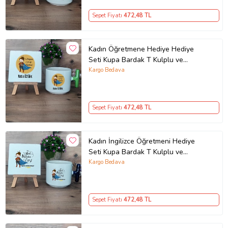
Sepet Fiyatı
472
,48 TL
Kadın Öğretmene Hediye Hediye
Seti Kupa Bardak T Kulplu ve
Dekoratif Taş Öğretmenler Günü
Kargo Bedava
Hediyesi (Model 8)
Sepet Fiyatı
472
,48 TL
Kadın İngilizce Öğretmeni Hediye
Seti Kupa Bardak T Kulplu ve
Dekoratif Taş Öğretmenler Günü
Kargo Bedava
Hediyesi (Model 2)
Sepet Fiyatı
472
,48 TL