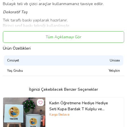
Bulaşık teli vb çizici araçlar kullanmamanız tavsiye edilir.
Dekoratif Taş
Tek taraflı baskı yapılarak hazırlanır.
Birinci sınıf baskı tekniği kullanılmıştır.
Taş ve ahşap mini şövale olarak 2 parçadan oluşmaktadır.
Tüm Açıklamayı Gör
Ürün Kodu:
kcs386261818
Ürün Özellikleri
Cinsiyet
Unisex
Yaş Grubu
Yetişkin
İlginizi Çekebilecek Benzer Seçenekler
Kadın Öğretmene Hediye Hediye
Seti Kupa Bardak T Kulplu ve
Dekoratif Taş Öğretmenler Günü
Kargo Bedava
Hediyesi (Model 7)