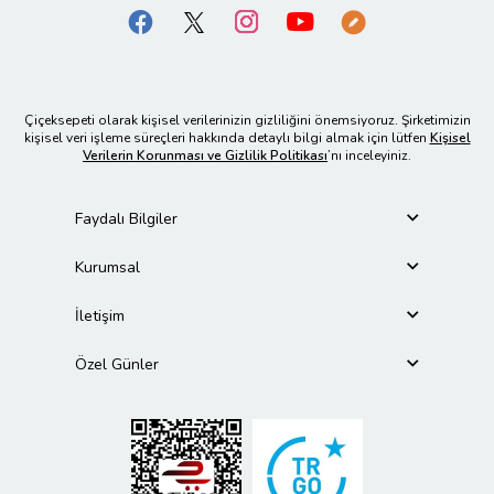
Çiçeksepeti olarak kişisel verilerinizin gizliliğini önemsiyoruz. Şirketimizin
kişisel veri işleme süreçleri hakkında detaylı bilgi almak için lütfen
Kişisel
Verilerin Korunması ve Gizlilik Politikası
’nı inceleyiniz.
Faydalı Bilgiler
Kurumsal
İletişim
Özel Günler