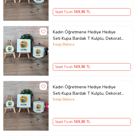
Sepet Fiyatı
569
,98 TL
Kadın Öğretmene Hediye Hediye
Seti Kupa Bardak T Kulplu, Dekoratif
Taş, Anahtarlık Öğretmenler Günü
Kargo Bedava
Hediyesi (Model 6)
Sepet Fiyatı
569
,98 TL
Kadın Öğretmene Hediye Hediye
Seti Kupa Bardak T Kulplu, Dekoratif
Taş, Anahtarlık Öğretmenler Günü
Kargo Bedava
Hediyesi (Model 1)
Sepet Fiyatı
569
,98 TL