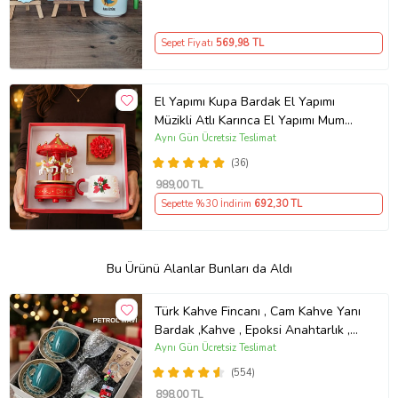
Sepet Fiyatı
569
,98 TL
El Yapımı Kupa Bardak El Yapımı
Müzikli Atlı Karınca El Yapımı Mum
AYN34
Aynı Gün Ücretsiz Teslimat
(36)
989
,00 TL
Sepette %30 İndirim
692
,30 TL
Bu Ürünü Alanlar Bunları da Aldı
Türk Kahve Fincanı , Cam Kahve Yanı
Bardak ,Kahve , Epoksi Anahtarlık ,
Kahvesever Hediye Seti AYN34
Aynı Gün Ücretsiz Teslimat
KŞSL
(554)
898
,00 TL