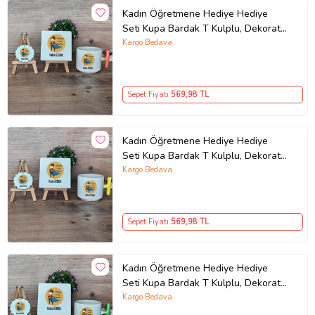
Kadın Öğretmene Hediye Hediye
Seti Kupa Bardak T Kulplu, Dekoratif
Taş, Anahtarlık Öğretmenler Günü
Kargo Bedava
Hediyesi (Model 7)
Sepet Fiyatı
569
,98 TL
Kadın Öğretmene Hediye Hediye
Seti Kupa Bardak T Kulplu, Dekoratif
Taş, Anahtarlık Öğretmenler Günü
Kargo Bedava
Hediyesi (Model 5)
Sepet Fiyatı
569
,98 TL
Kadın Öğretmene Hediye Hediye
Seti Kupa Bardak T Kulplu, Dekoratif
Taş, Anahtarlık Öğretmenler Günü
Kargo Bedava
Hediyesi (Model 8)