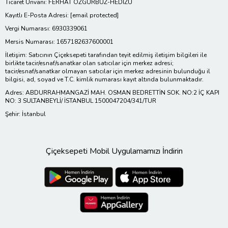
Ticaret Ünvanı: FERHAT ÖZGÜRBÜZ-HEDİZU
Kayıtlı E-Posta Adresi:
[email protected]
Vergi Numarası: 6930339061
Mersis Numarası: 1657182637600001
İletişim: Satıcının Çiçeksepeti tarafından teyit edilmiş iletişim bilgileri ile
birlikte tacir/esnaf/sanatkar olan satıcılar için merkez adresi;
tacir/esnaf/sanatkar olmayan satıcılar için merkez adresinin bulunduğu il
bilgisi, ad, soyad ve T.C. kimlik numarası kayıt altında bulunmaktadır.
Adres: ABDURRAHMANGAZİ MAH. OSMAN BEDRETTİN SOK. NO:2 İÇ KAPI
NO: 3 SULTANBEYLİ/ İSTANBUL 1500047204/341/TUR
Şehir: İstanbul
Çiçeksepeti Mobil Uygulamamızı İndirin