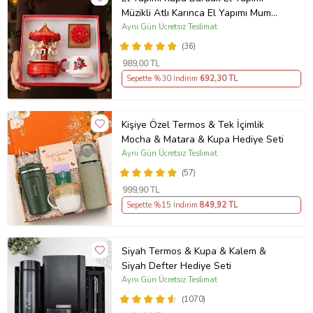
Müzikli Atlı Karınca El Yapımı Mum
AYN34
Aynı Gün Ücretsiz Teslimat
(36)
989
,00 TL
Sepette %30 İndirim
692
,30 TL
Kişiye Özel Termos & Tek İçimlik
Mocha & Matara & Kupa Hediye Seti
Aynı Gün Ücretsiz Teslimat
(57)
999
,90 TL
Sepette %15 İndirim
849
,92 TL
Siyah Termos & Kupa & Kalem &
Siyah Defter Hediye Seti
Aynı Gün Ücretsiz Teslimat
(1070)