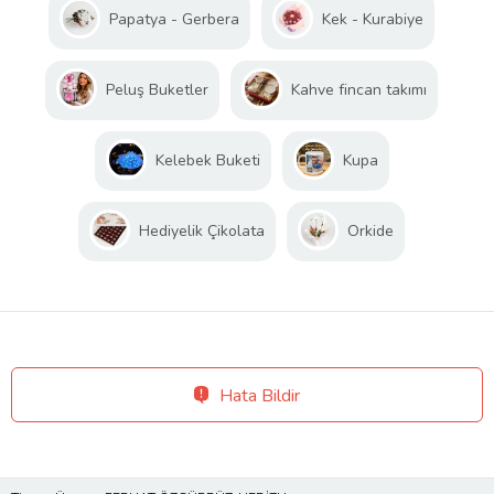
Papatya - Gerbera
Kek - Kurabiye
Peluş Buketler
Kahve fincan takımı
Kelebek Buketi
Kupa
Hediyelik Çikolata
Orkide
Hata Bildir