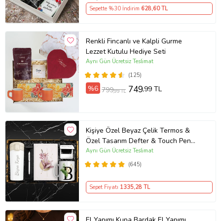
Sepette %30 İndirim
628
,60 TL
Renkli Fincanlı ve Kalpli Gurme
Lezzet Kutulu Hediye Seti
Aynı Gün Ücretsiz Teslimat
(125)
%6
749
,99 TL
799
,99 TL
Kişiye Özel Beyaz Çelik Termos &
Özel Tasarım Defter & Touch Pen
Kalem & Kişiye Özel Cep Aynası &
Aynı Gün Ücretsiz Teslimat
Kişiye Özel Kupa Hediye Seti
(645)
Sepet Fiyatı
1335
,28 TL
El Yapımı Kupa Bardak El Yapımı