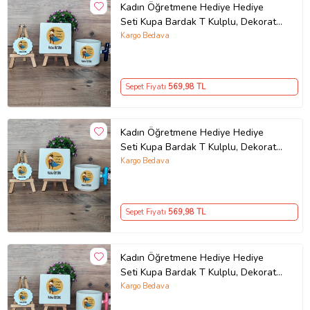
Kadın Öğretmene Hediye Hediye
Seti Kupa Bardak T Kulplu, Dekoratif
Taş, Anahtarlık Öğretmenler Günü
Kargo Bedava
Hediyesi (Model 2)
Sepet Fiyatı
569
,98 TL
Kadın Öğretmene Hediye Hediye
Seti Kupa Bardak T Kulplu, Dekoratif
Taş, Anahtarlık Öğretmenler Günü
Kargo Bedava
Hediyesi (Model 3)
Sepet Fiyatı
569
,98 TL
Kadın Öğretmene Hediye Hediye
Seti Kupa Bardak T Kulplu, Dekoratif
Taş, Anahtarlık Öğretmenler Günü
Kargo Bedava
Hediyesi (Model 4)