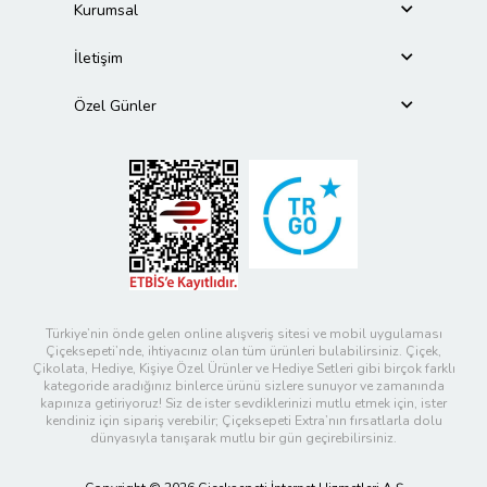
Kurumsal
İletişim
Özel Günler
Türkiye’nin önde gelen online alışveriş sitesi ve mobil uygulaması
Çiçeksepeti’nde, ihtiyacınız olan tüm ürünleri bulabilirsiniz. Çiçek,
Çikolata, Hediye, Kişiye Özel Ürünler ve Hediye Setleri gibi birçok farklı
kategoride aradığınız binlerce ürünü sizlere sunuyor ve zamanında
kapınıza getiriyoruz! Siz de ister sevdiklerinizi mutlu etmek için, ister
kendiniz için sipariş verebilir; Çiçeksepeti Extra’nın fırsatlarla dolu
dünyasıyla tanışarak mutlu bir gün geçirebilirsiniz.