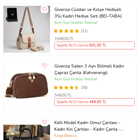
Givenza Cüzdan ve Kolye Hediyeli
3'lü Kadın Hediye Seti (BEJ-TABA)
Aynı Gün Ücretsiz Teslimat
(11)
1049
,00 TL
Sepette %15 İndirim
891
,65 TL
Givenza Saten 3 Ayrı Bölmeli Kadın
Çapraz Çanta (Kahverengi)
Aynı Gün Ücretsiz Teslimat
(35)
549
,00 TL
Sepette %15 İndirim
466
,65 TL
Kelli Model Kadın Omuz Çantası -
Kadın Kol Çantası - Kadın Çanta -
Günlük Kadın Çantası - Hediye
Kargo Bedava