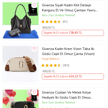
Givenza Siyah Kadın Kilit Detaylı
Kanguru El Ve Omuz Çantası Yavru
Çantalı Cüzdan Ve Kolye Hediyeli
Aynı Gün Ücretsiz Teslimat
(67)
869
,00 TL
Sepette %15 İndirim
738
,65 TL
Givenza Kadın Krem Vizon Taba Iki
Gözlü Cepli El Omuz Çanta (Vizon)
Kargo Bedava
(363)
499
,00 TL
Sepette %15 İndirim
424
,15 TL
Givenza Cüzdan Ve Melek Kolye
Hediyeli İki Gözlü Cepli El Omuz
Çanta (Siyah)
Aynı Gün Ücretsiz Teslimat