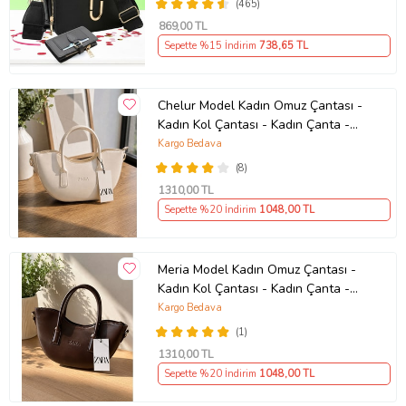
(465)
869
,00 TL
Sepette %15 İndirim
738
,65 TL
Chelur Model Kadın Omuz Çantası -
Kadın Kol Çantası - Kadın Çanta -
Günlük Kadın Çantası - Hediye
Kargo Bedava
Çanta - Çapraz Askılı Kadın Çantası
(8)
1310
,00 TL
Sepette %20 İndirim
1048
,00 TL
Meria Model Kadın Omuz Çantası -
Kadın Kol Çantası - Kadın Çanta -
Günlük Kadın Çantası - Hediye
Kargo Bedava
Çanta - Çapraz Askılı Kadın Çantası
(1)
1310
,00 TL
Sepette %20 İndirim
1048
,00 TL