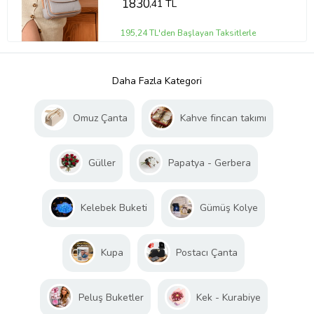
1830
,41 TL
195,24 TL'den Başlayan Taksitlerle
Daha Fazla Kategori
Omuz Çanta
Kahve fincan takımı
Güller
Papatya - Gerbera
Kelebek Buketi
Gümüş Kolye
Kupa
Postacı Çanta
Peluş Buketler
Kek - Kurabiye