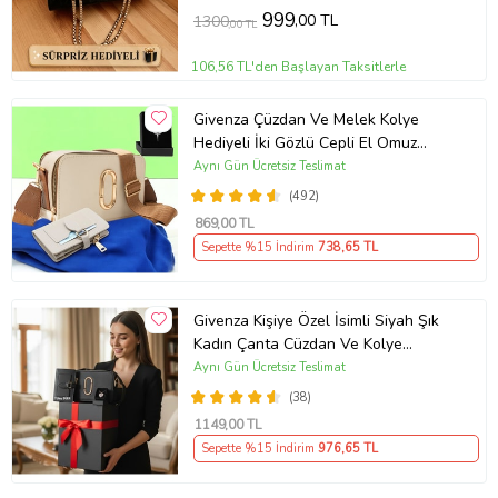
999
,00 TL
1300
,00 TL
106,56 TL'den Başlayan Taksitlerle
Givenza Çüzdan Ve Melek Kolye
Hediyeli İki Gözlü Cepli El Omuz
Çanta (Krem)
Aynı Gün Ücretsiz Teslimat
(492)
869
,00 TL
Sepette %15 İndirim
738
,65 TL
Givenza Kişiye Özel İsimli Siyah Şık
Kadın Çanta Cüzdan Ve Kolye
Hediyeli & Hediye Kutusu Seti
Aynı Gün Ücretsiz Teslimat
(D.Siyah)
(38)
1149
,00 TL
Sepette %15 İndirim
976
,65 TL