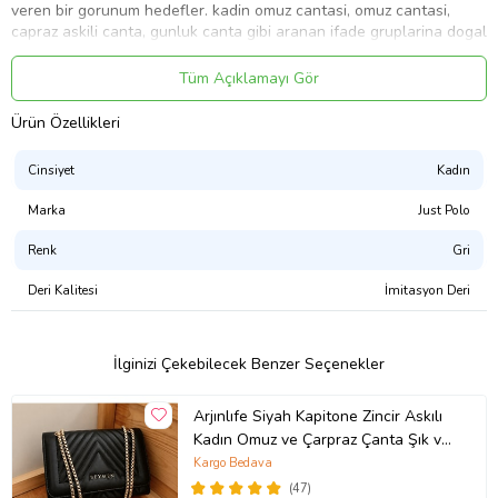
veren bir gorunum hedefler. kadin omuz cantasi, omuz cantasi,
capraz askili canta, gunluk canta gibi aranan ifade gruplarina dogal
bicimde uyum saglayan bu metin, urun tipini, kullanim amacini ve
marka gucunu acik sekilde anlatir
Tüm Açıklamayı Gör
Ürün Kodu:
kcm90910401
Ürün Özellikleri
Cinsiyet
Kadın
Marka
Just Polo
Renk
Gri
Deri Kalitesi
İmitasyon Deri
İlginizi Çekebilecek Benzer Seçenekler
Arjınlıfe Siyah Kapitone Zincir Askılı
Kadın Omuz ve Çarpraz Çanta Şık ve
Günlük kullanım.
Kargo Bedava
(47)