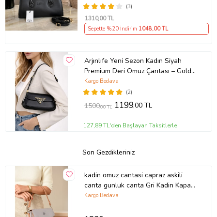
Çanta - Çapraz Askılı Kadın Çantası
(3)
1310
,00 TL
Sepette %20 İndirim
1048
,00 TL
Arjınlıfe Yeni Sezon Kadın Siyah
Premium Deri Omuz Çantası – Gold
Detaylı Şık ve Günlük Kullanım.
Kargo Bedava
(2)
1199
,00 TL
1500
,00 TL
127,89 TL'den Başlayan Taksitlerle
Son Gezdikleriniz
kadin omuz cantasi capraz askili
canta gunluk canta Gri Kadin Kapakli
Omuz Cantasi GRI Just Polo -
Kargo Bedava
VJPM4041