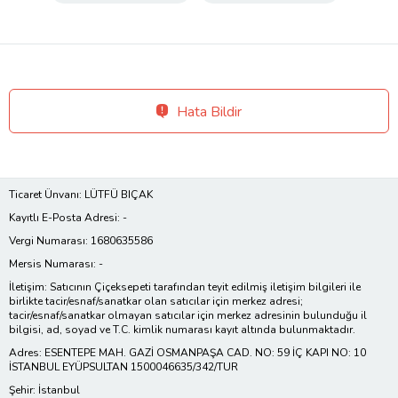
Hata Bildir
Ticaret Ünvanı: LÜTFÜ BIÇAK
Kayıtlı E-Posta Adresi: -
Vergi Numarası: 1680635586
Mersis Numarası: -
İletişim: Satıcının Çiçeksepeti tarafından teyit edilmiş iletişim bilgileri ile
birlikte tacir/esnaf/sanatkar olan satıcılar için merkez adresi;
tacir/esnaf/sanatkar olmayan satıcılar için merkez adresinin bulunduğu il
bilgisi, ad, soyad ve T.C. kimlik numarası kayıt altında bulunmaktadır.
Adres: ESENTEPE MAH. GAZİ OSMANPAŞA CAD. NO: 59 İÇ KAPI NO: 10
İSTANBUL EYÜPSULTAN 1500046635/342/TUR
Şehir: İstanbul