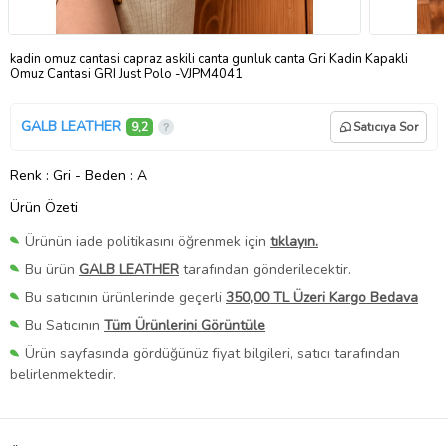
kadin omuz cantasi capraz askili canta gunluk canta Gri Kadin Kapakli
Omuz Cantasi GRI Just Polo -VJPM4041
GALB LEATHER
9,2
Satıcıya Sor
Renk
: Gri
-
Beden
: A
Ürün Özeti
Ürünün iade politikasını öğrenmek için
tıklayın.
Bu ürün
GALB LEATHER
tarafından gönderilecektir.
Bu satıcının ürünlerinde geçerli
350,00 TL Üzeri Kargo Bedava
Bu Satıcının
Tüm Ürünlerini Görüntüle
Ürün sayfasında gördüğünüz fiyat bilgileri, satıcı tarafından
belirlenmektedir.