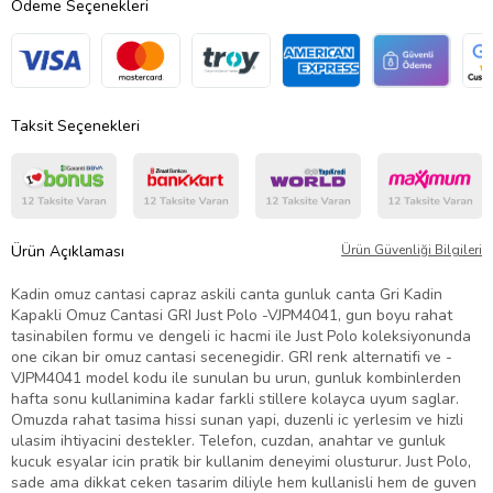
Ödeme Seçenekleri
Taksit Seçenekleri
Ürün Açıklaması
Ürün Güvenliği Bilgileri
Kadin omuz cantasi capraz askili canta gunluk canta Gri Kadin
Kapakli Omuz Cantasi GRI Just Polo -VJPM4041, gun boyu rahat
tasinabilen formu ve dengeli ic hacmi ile Just Polo koleksiyonunda
one cikan bir omuz cantasi secenegidir. GRI renk alternatifi ve -
VJPM4041 model kodu ile sunulan bu urun, gunluk kombinlerden
hafta sonu kullanimina kadar farkli stillere kolayca uyum saglar.
Omuzda rahat tasima hissi sunan yapi, duzenli ic yerlesim ve hizli
ulasim ihtiyacini destekler. Telefon, cuzdan, anahtar ve gunluk
kucuk esyalar icin pratik bir kullanim deneyimi olusturur. Just Polo,
sade ama dikkat ceken tasarim diliyle hem kullanisli hem de guven