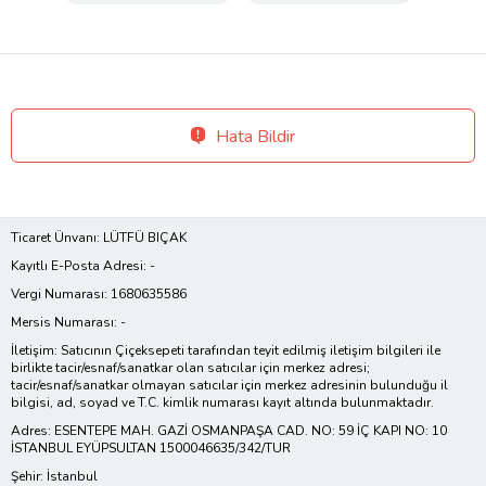
Hata Bildir
Ticaret Ünvanı: LÜTFÜ BIÇAK
Kayıtlı E-Posta Adresi: -
Vergi Numarası: 1680635586
Mersis Numarası: -
İletişim: Satıcının Çiçeksepeti tarafından teyit edilmiş iletişim bilgileri ile
birlikte tacir/esnaf/sanatkar olan satıcılar için merkez adresi;
tacir/esnaf/sanatkar olmayan satıcılar için merkez adresinin bulunduğu il
bilgisi, ad, soyad ve T.C. kimlik numarası kayıt altında bulunmaktadır.
Adres: ESENTEPE MAH. GAZİ OSMANPAŞA CAD. NO: 59 İÇ KAPI NO: 10
İSTANBUL EYÜPSULTAN 1500046635/342/TUR
Şehir: İstanbul