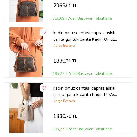
2969
,01 TL
316,69 TL'den Başlayan Taksitlerle
kadin omuz cantasi capraz askili
canta gunluk canta Kadin Omuz
Cantasi Jpm2057 Kahve Taba
Kargo Bedava
KAHVE TABA Just Polo JPM2057
1830
,71 TL
195,27 TL'den Başlayan Taksitlerle
kadin omuz cantasi capraz askili
canta gunluk canta Kadin El Ve
Omuz Cantasi Jpm2065 Krem TAS
Kargo Bedava
Just Polo JPM2065
1830
,71 TL
195,27 TL'den Başlayan Taksitlerle