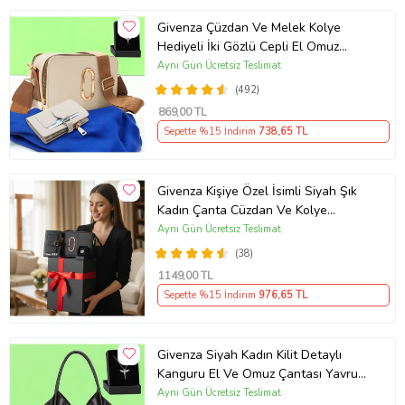
Givenza Çüzdan Ve Melek Kolye
Hediyeli İki Gözlü Cepli El Omuz
Çanta (Krem)
Aynı Gün Ücretsiz Teslimat
(492)
869
,00 TL
Sepette %15 İndirim
738
,65 TL
Givenza Kişiye Özel İsimli Siyah Şık
Kadın Çanta Cüzdan Ve Kolye
Hediyeli & Hediye Kutusu Seti
Aynı Gün Ücretsiz Teslimat
(D.Siyah)
(38)
1149
,00 TL
Sepette %15 İndirim
976
,65 TL
Givenza Siyah Kadın Kilit Detaylı
Kanguru El Ve Omuz Çantası Yavru
Çantalı Cüzdan Ve Kolye Hediyeli
Aynı Gün Ücretsiz Teslimat