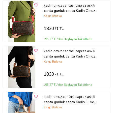
kadin omuz cantasi capraz askili
canta gunluk canta Kadin Omuz
Cantasi Yeni Sezon 2053
Kargo Bedava
Kahvekirmizi Just Polo JPM2053JP
1830
,71 TL
195,27 TL'den Başlayan Taksitlerle
kadin omuz cantasi capraz askili
canta gunluk canta Kadin Omuz
Cantasi Yeni Sezon 2053 KahveTaba
Kargo Bedava
Just Polo JPM2053
1830
,71 TL
195,27 TL'den Başlayan Taksitlerle
kadin omuz cantasi capraz askili
canta gunluk canta Kadin El Ve
Omuz Cantasi Jpm2065 Kum Bej Just
Kargo Bedava
Polo JPM2065