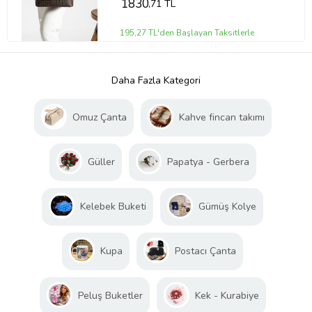
1830
,71 TL
195,27 TL'den Başlayan Taksitlerle
Daha Fazla Kategori
Omuz Çanta
Kahve fincan takımı
Güller
Papatya - Gerbera
Kelebek Buketi
Gümüş Kolye
Kupa
Postacı Çanta
Peluş Buketler
Kek - Kurabiye