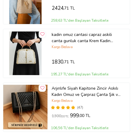
2424
,71 TL
258,63 TL'den Başlayan Taksitlerle
kadin omuz cantasi capraz askili
canta gunluk canta Krem Kadin
Omuz Cantasi KREM Just Polo
Kargo Bedava
JPM2057
1830
,71 TL
195,27 TL'den Başlayan Taksitlerle
Arjınlıfe Siyah Kapitone Zincir Askılı
Kadın Omuz ve Çarpraz Çanta Şık ve
Günlük kullanım.
Kargo Bedava
(47)
999
,00 TL
1300
,00 TL
106,56 TL'den Başlayan Taksitlerle