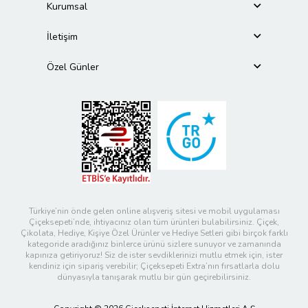
Kurumsal
İletişim
Özel Günler
Türkiye’nin önde gelen online alışveriş sitesi ve mobil uygulaması
Çiçeksepeti’nde, ihtiyacınız olan tüm ürünleri bulabilirsiniz. Çiçek,
Çikolata, Hediye, Kişiye Özel Ürünler ve Hediye Setleri gibi birçok farklı
kategoride aradığınız binlerce ürünü sizlere sunuyor ve zamanında
kapınıza getiriyoruz! Siz de ister sevdiklerinizi mutlu etmek için, ister
kendiniz için sipariş verebilir; Çiçeksepeti Extra’nın fırsatlarla dolu
dünyasıyla tanışarak mutlu bir gün geçirebilirsiniz.