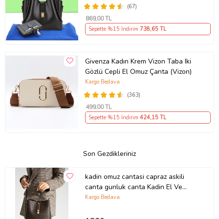
(67)
869
,00 TL
Sepette %15 İndirim
738
,65 TL
Givenza Kadın Krem Vizon Taba Iki
Gözlü Cepli El Omuz Çanta (Vizon)
Kargo Bedava
(363)
499
,00 TL
Sepette %15 İndirim
424
,15 TL
Son Gezdikleriniz
kadin omuz cantasi capraz askili
canta gunluk canta Kadin El Ve
Omuz Cantasi 2055 Kahve Just Polo
Kargo Bedava
JPM2055