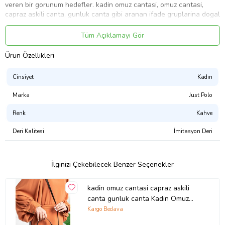
veren bir gorunum hedefler. kadin omuz cantasi, omuz cantasi,
capraz askili canta, gunluk canta gibi aranan ifade gruplarina dogal
bicimde uyum saglayan bu metin, urun tipini, kullanim amacini ve
marka gucunu acik sekilde anlatir
Tüm Açıklamayı Gör
Ürün Kodu:
kcm10406908
Ürün Özellikleri
Cinsiyet
Kadın
Marka
Just Polo
Renk
Kahve
Deri Kalitesi
İmitasyon Deri
İlginizi Çekebilecek Benzer Seçenekler
kadin omuz cantasi capraz askili
canta gunluk canta Kadin Omuz
Cantasi Jpm2057 Kahve KAHVE Just
Kargo Bedava
Polo JPM2057