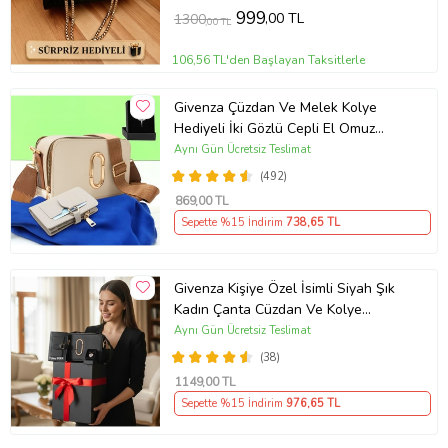
999
,00 TL
1300
,00 TL
106,56 TL'den Başlayan Taksitlerle
Givenza Çüzdan Ve Melek Kolye
Hediyeli İki Gözlü Cepli El Omuz
Çanta (Krem)
Aynı Gün Ücretsiz Teslimat
(492)
869
,00 TL
Sepette %15 İndirim
738
,65 TL
Givenza Kişiye Özel İsimli Siyah Şık
Kadın Çanta Cüzdan Ve Kolye
Hediyeli & Hediye Kutusu Seti
Aynı Gün Ücretsiz Teslimat
(D.Siyah)
(38)
1149
,00 TL
Sepette %15 İndirim
976
,65 TL