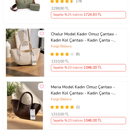
(79)
2299
,90 TL
Sepette %25 İndirim
1724
,93 TL
Chelur Model Kadın Omuz Çantası -
Kadın Kol Çantası - Kadın Çanta -
Günlük Kadın Çantası - Hediye
Kargo Bedava
Çanta - Çapraz Askılı Kadın Çantası
(8)
1310
,00 TL
Sepette %20 İndirim
1048
,00 TL
Meria Model Kadın Omuz Çantası -
Kadın Kol Çantası - Kadın Çanta -
Günlük Kadın Çantası - Hediye
Kargo Bedava
Çanta - Çapraz Askılı Kadın Çantası
(1)
1310
,00 TL
Sepette %20 İndirim
1048
,00 TL