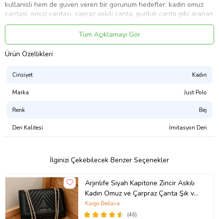
kullanisli hem de guven veren bir gorunum hedefler. kadin omuz
cantasi, omuz cantasi, capraz askili canta, gunluk canta gibi aranan
ifade gruplarina dogal bicimde uyum saglayan bu metin, urun tipini,
kullanim amacini ve marka gucunu acik sekilde anlatir
Tüm Açıklamayı Gör
Ürün Kodu:
kcm84344468
Ürün Özellikleri
Cinsiyet
Kadın
Marka
Just Polo
Renk
Bej
Deri Kalitesi
İmitasyon Deri
İlginizi Çekebilecek Benzer Seçenekler
Arjınlıfe Siyah Kapitone Zincir Askılı
Kadın Omuz ve Çarpraz Çanta Şık ve
Günlük kullanım.
Kargo Bedava
(46)