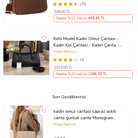
(35)
549
,00 TL
Sepette %15 İndirim
466
,65 TL
Kelli Model Kadın Omuz Çantası -
Kadın Kol Çantası - Kadın Çanta -
Günlük Kadın Çantası - Hediye
Kargo Bedava
Çanta - Çapraz Askılı Kadın Çantası
(3)
1310
,00 TL
Sepette %20 İndirim
1048
,00 TL
Son Gezdikleriniz
kadin omuz cantasi capraz askili
canta gunluk canta Monogram
Baskili Kadin El Ve Omuz Cantasi
Kargo Bedava
kumtaba Just Polo JPM2184