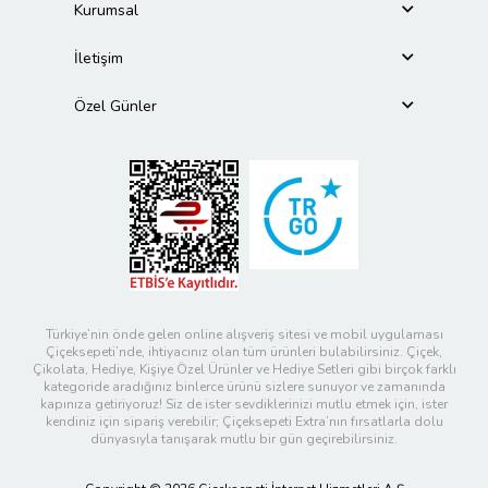
Kurumsal
İletişim
Özel Günler
Türkiye’nin önde gelen online alışveriş sitesi ve mobil uygulaması
Çiçeksepeti’nde, ihtiyacınız olan tüm ürünleri bulabilirsiniz. Çiçek,
Çikolata, Hediye, Kişiye Özel Ürünler ve Hediye Setleri gibi birçok farklı
kategoride aradığınız binlerce ürünü sizlere sunuyor ve zamanında
kapınıza getiriyoruz! Siz de ister sevdiklerinizi mutlu etmek için, ister
kendiniz için sipariş verebilir; Çiçeksepeti Extra’nın fırsatlarla dolu
dünyasıyla tanışarak mutlu bir gün geçirebilirsiniz.