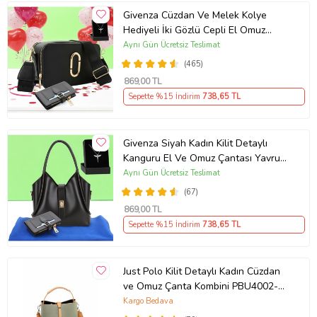
Givenza Cüzdan Ve Melek Kolye
Hediyeli İki Gözlü Cepli El Omuz
Çanta (Siyah)
Aynı Gün Ücretsiz Teslimat
(465)
869
,00 TL
Sepette %15 İndirim
738
,65 TL
Givenza Siyah Kadın Kilit Detaylı
Kanguru El Ve Omuz Çantası Yavru
Çantalı Cüzdan Ve Kolye Hediyeli
Aynı Gün Ücretsiz Teslimat
(67)
869
,00 TL
Sepette %15 İndirim
738
,65 TL
Just Polo Kilit Detaylı Kadın Cüzdan
ve Omuz Çanta Kombini PBU4002-
1004 (Yeşil)
Kargo Bedava