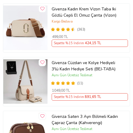
Givenza Kadın Krem Vizon Taba Iki
Gözlü Cepli El Omuz Çanta (Vizon)
Kargo Bedava
(363)
499
,00 TL
Sepette %15 İndirim
424
,15 TL
Givenza Cüzdan ve Kolye Hediyeli
3'lü Kadın Hediye Seti (BEJ-TABA)
Aynı Gün Ücretsiz Teslimat
(11)
1049
,00 TL
Sepette %15 İndirim
891
,65 TL
Givenza Saten 3 Ayrı Bölmeli Kadın
Çapraz Çanta (Kahverengi)
Aynı Gün Ücretsiz Teslimat