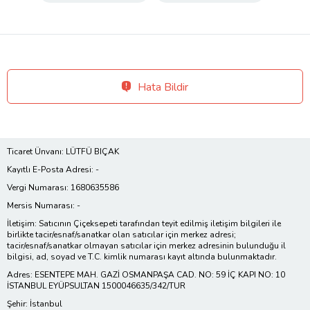
Hata Bildir
Ticaret Ünvanı: LÜTFÜ BIÇAK
Kayıtlı E-Posta Adresi: -
Vergi Numarası: 1680635586
Mersis Numarası: -
İletişim: Satıcının Çiçeksepeti tarafından teyit edilmiş iletişim bilgileri ile
birlikte tacir/esnaf/sanatkar olan satıcılar için merkez adresi;
tacir/esnaf/sanatkar olmayan satıcılar için merkez adresinin bulunduğu il
bilgisi, ad, soyad ve T.C. kimlik numarası kayıt altında bulunmaktadır.
Adres: ESENTEPE MAH. GAZİ OSMANPAŞA CAD. NO: 59 İÇ KAPI NO: 10
İSTANBUL EYÜPSULTAN 1500046635/342/TUR
Şehir: İstanbul