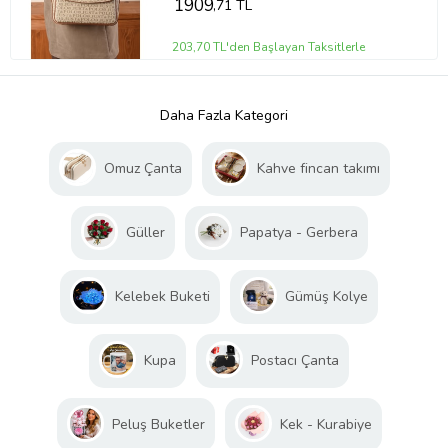
1909
,71 TL
203,70 TL'den Başlayan Taksitlerle
Daha Fazla Kategori
Omuz Çanta
Kahve fincan takımı
Güller
Papatya - Gerbera
Kelebek Buketi
Gümüş Kolye
Kupa
Postacı Çanta
Peluş Buketler
Kek - Kurabiye