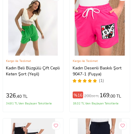
Kargo ile Teslimat
Kargo ile Teslimat
Kadın Beli Büzgülü Çift Cepli
Kadın Desenli Baskılı Şort
Keten Şort (Yeşil)
9047-1 (Fuşya)
(1)
169
326
%16
200
,00 TL
,40 TL
,00 TL
34,81 TL'den Başlayan Taksitlerle
18,02 TL'den Başlayan Taksitlerle