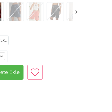
3XL
Sor
ete Ekle