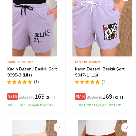
Kargo ile Teslimat
Kargo ile Teslimat
Kadın Desenli Baskılı Şort
Kadın Desenli Baskılı Şort
9995-3 (Lila)
9047-1 (Lila)
(1)
(1)
169
169
%16
%16
200
200
,00 TL
,00 TL
,00 TL
,00 TL
18,02 TL'den Başlayan Taksitlerle
18,02 TL'den Başlayan Taksitlerle