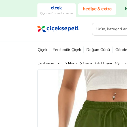
Çiçek ve Gurme Lezzetler
Çiçek
Yenilebilir Çiçek
Doğum Günü
Gönde
Çiçeksepeti.com
Moda
Giyim
Alt Giyim
Şort v