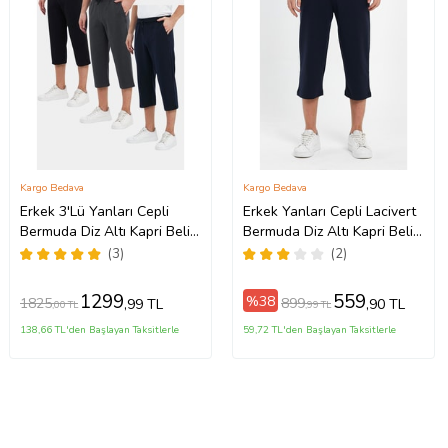
Kargo Bedava
Kargo Bedava
Erkek 3'Lü Yanları Cepli
Erkek Yanları Cepli Lacivert
Bermuda Diz Altı Kapri Beli
Bermuda Diz Altı Kapri Beli
Ayarlanabilir Lastikli Uzun
Ayarlanabilir Lastikli Uzun
(3)
(2)
Şort
Şort
1299
559
%38
1825
899
,99 TL
,90 TL
,00 TL
,99 TL
138,66 TL'den Başlayan Taksitlerle
59,72 TL'den Başlayan Taksitlerle