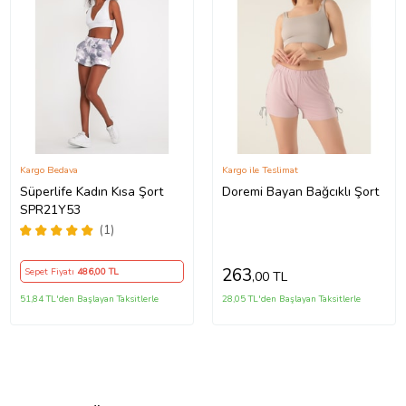
Kargo Bedava
Kargo ile Teslimat
Süperlife Kadın Kısa Şort
Doremi Bayan Bağcıklı Şort
SPR21Y53
(1)
263
Sepet Fiyatı
486
,00 TL
,00 TL
51,84 TL'den Başlayan Taksitlerle
28,05 TL'den Başlayan Taksitlerle