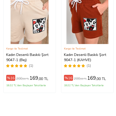
Kargo ile Teslimat
Kargo ile Teslimat
Kadın Desenli Baskılı Şort
Kadın Desenli Baskılı Şort
9047-1 (Bej)
9047-1 (KAHVE)
(1)
(1)
169
169
%16
%16
200
200
,00 TL
,00 TL
,00 TL
,00 TL
18,02 TL'den Başlayan Taksitlerle
18,02 TL'den Başlayan Taksitlerle