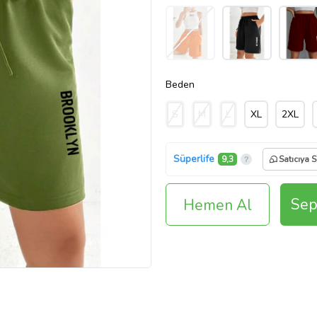
Beden
S
M
L
XL
2XL
Süperlife
9,3
Satıcıya 
Sep
Hemen Al