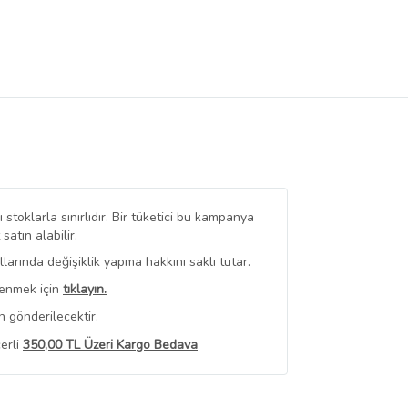
stoklarla sınırlıdır. Bir tüketici bu kampanya
tın alabilir.
arında değişiklik yapma hakkını saklı tutar.
renmek için
tıklayın.
 gönderilecektir.
erli
350,00 TL Üzeri Kargo Bedava
 Görüntüle
iyat bilgileri, satıcı tarafından