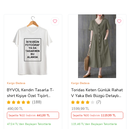
Kargo Bedava
Kargo Bedava
BYVOL Kendin Tasarla T-
Toridas Keten Günlük Rahat
shirt Kişiye Özel Tişört
V Yaka Beli Büzgü Detaylı
Baskılı Tshirt (Beyaz)
Düğmeli Elbise LN04haki3
(188)
(7)
490
,00 TL
1599
,99 TL
Sepette %10 İndirim
441
,00 TL
Sepette %30 İndirim
1119
,99 TL
47,04 TL'den Başlayan Taksitlerle
119,46 TL'den Başlayan Taksitlerle