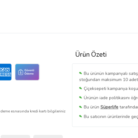
Ürün Özeti
Bu ürünün kampanyalı satışı 
stoğundan maksimum 10 adet sa
Çiçeksepeti kampanya koşull
Ürünün iade politikasını öğ
Bu ürün
Süperlife
tarafından
deme esnasında kredi kartı bilgileriniz
Bu satıcının ürünlerinde geç
Bu Satıcının
Tüm Ürünlerini
Ürün sayfasında gördüğünüz f