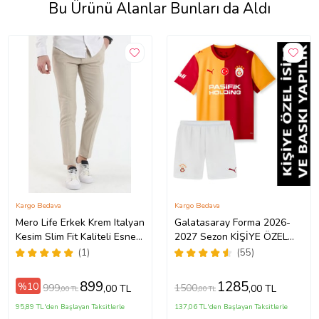
Bu Ürünü Alanlar Bunları da Aldı
Kargo Bedava
Kargo Bedava
Mero Life Erkek Krem Italyan
Galatasaray Forma 2026-
Kesim Slim Fit Kaliteli Esnek
2027 Sezon KİŞİYE ÖZEL
Likralı Bilek Boy Kumaş
İSİM VE NUMARA BASKILI
(1)
(55)
Pantolon
Çocuk Futbol Forması pp46
899
1285
%10
999
1500
,00 TL
,00 TL
,00 TL
,00 TL
95,89 TL'den Başlayan Taksitlerle
137,06 TL'den Başlayan Taksitlerle