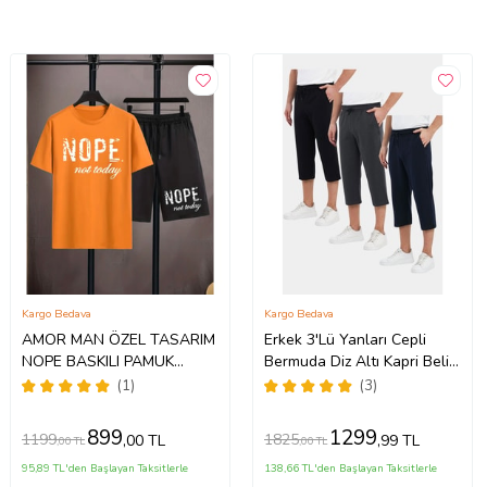
Kargo Bedava
Kargo Bedava
AMOR MAN ÖZEL TASARIM
Erkek 3'Lü Yanları Cepli
NOPE BASKILI PAMUK
Bermuda Diz Altı Kapri Beli
ULTRA HAFİF DIŞ MEKAN
Ayarlanabilir Lastikli Uzun
(1)
(3)
ERKEK T-SHIRT ŞORT
Şort
TAKIMI (Turuncu)
899
1299
1199
1825
,00 TL
,99 TL
,00 TL
,00 TL
95,89 TL'den Başlayan Taksitlerle
138,66 TL'den Başlayan Taksitlerle