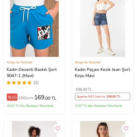
Kargo ile Teslimat
Kargo ile Teslimat
Kadın Desenli Baskılı Şort
Kadın Paçası Kesik Jean Şort
9047-1 (Mavi)
Koyu Mavi
(1)
398
,40 TL
169
%16
Sepette %25 İndirim
298
,80 TL
200
,00 TL
,00 TL
18,02 TL'den Başlayan Taksitlerle
31,87 TL'den Başlayan Taksitlerle