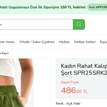
rim Amacı
Orkide / Saksı Çiçekleri
Hediye
Hediye Setleri
Kişi
e Kapri
Kadın Rahat Kalıp 
Şort SPR25SRK
Sepet Fiyatı
486
,00 TL
Renk
: Açık Haki