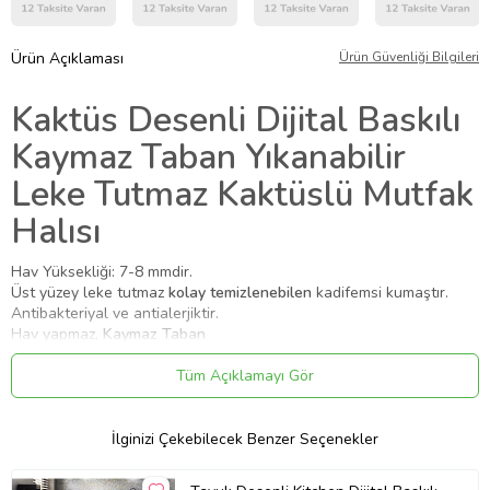
Ürün Açıklaması
Ürün Güvenliği Bilgileri
Kaktüs Desenli Dijital Baskılı
Kaymaz Taban Yıkanabilir
Leke Tutmaz Kaktüslü Mutfak
Halısı
Hav Yüksekliği: 7-8 mmdir.
Üst yüzey leke tutmaz
kolay temizlenebilen
kadifemsi kumaştır.
Antibakteriyal ve antialerjiktir.
Hav yapmaz,
Kaymaz Taban
Kullanılan boyalar üst düzey canlılık ve parlaklık sağlar, uzun yıllar
kullanılabilir.
Tüm Açıklamayı Gör
4 mevsim kullanılabilir, dökülme ve koku yapmaz
dekoratif halıdır.
Hassas yıkama ayarında 30 derecede
makinede yıkanabilir halıdır.
Leke tutmayan halı
kumaşından üretilmiştir.
İlginizi Çekebilecek Benzer Seçenekler
Yıkama koşullarına uyulduğu taktirde solma gerçekleşmez.
30 derecede yıkayarak düşük devirde sıkmanız önerilir.