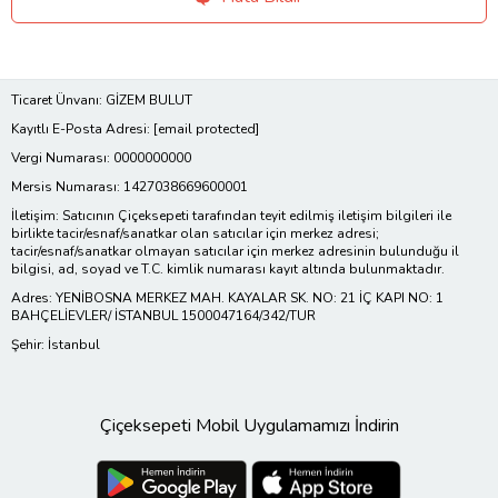
Ticaret Ünvanı: GİZEM BULUT
Kayıtlı E-Posta Adresi:
[email protected]
Vergi Numarası: 0000000000
Mersis Numarası: 1427038669600001
İletişim: Satıcının Çiçeksepeti tarafından teyit edilmiş iletişim bilgileri ile
birlikte tacir/esnaf/sanatkar olan satıcılar için merkez adresi;
tacir/esnaf/sanatkar olmayan satıcılar için merkez adresinin bulunduğu il
bilgisi, ad, soyad ve T.C. kimlik numarası kayıt altında bulunmaktadır.
Adres: YENİBOSNA MERKEZ MAH. KAYALAR SK. NO: 21 İÇ KAPI NO: 1
BAHÇELİEVLER/ İSTANBUL 1500047164/342/TUR
Şehir: İstanbul
Çiçeksepeti Mobil Uygulamamızı İndirin