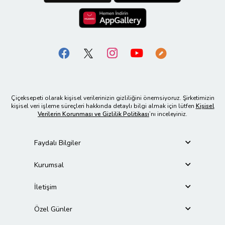
Çiçeksepeti olarak kişisel verilerinizin gizliliğini önemsiyoruz. Şirketimizin
kişisel veri işleme süreçleri hakkında detaylı bilgi almak için lütfen
Kişisel
Verilerin Korunması ve Gizlilik Politikası
’nı inceleyiniz.
Faydalı Bilgiler
Kurumsal
İletişim
Özel Günler