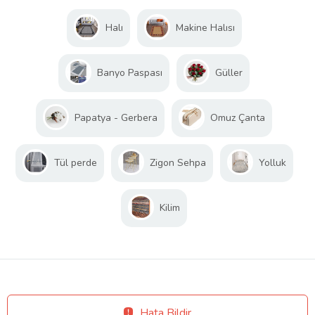
Halı
Makine Halısı
Banyo Paspası
Güller
Papatya - Gerbera
Omuz Çanta
Tül perde
Zigon Sehpa
Yolluk
Kilim
Hata Bildir