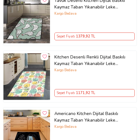
Tavuk Desenli Kitchen Dijital Baskılı
Çamaşır suyu ve ağartıcı kullanmayınız.
Kaymaz Taban Yıkanabilir Leke
Seçenekler üzerinden seçtiğiniz ölçülerde üretilerek
Tutmaz Mutfak Halısı (Yeşil)
Kargo Bedava
gönderilmektedir.
Sepet Fiyatı
1379
,92 TL
Kitchen Desenli Renkli Dijital Baskılı
Kaymaz Taban Yıkanabilir Leke
Tutmaz Mutfak Halısı (Çok Renkli)
Kargo Bedava
Sepet Fiyatı
1171
,92 TL
Americano Kitchen Dijital Baskılı
Kaymaz Taban Yıkanabilir Leke
Tutmaz Kitchen Mutfak Halısı (Siyah)
Kargo Bedava