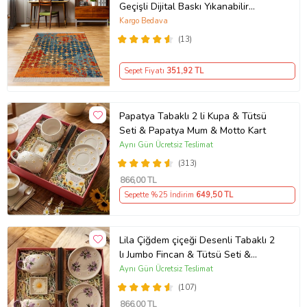
Geçişli Dijital Baskı Yıkanabilir
Kaymaz Taban Salon Halısı ve Yolluk
Kargo Bedava
(Çok Renkli)
(13)
Sepet Fiyatı
351
,92 TL
Papatya Tabaklı 2 li Kupa & Tütsü
Seti & Papatya Mum & Motto Kart
Aynı Gün Ücretsiz Teslimat
(313)
866
,00 TL
Sepette %25 İndirim
649
,50 TL
Lila Çiğdem çiçeği Desenli Tabaklı 2
lı Jumbo Fincan & Tütsü Seti &
Papatya Mum &
Aynı Gün Ücretsiz Teslimat
(107)
866
,00 TL