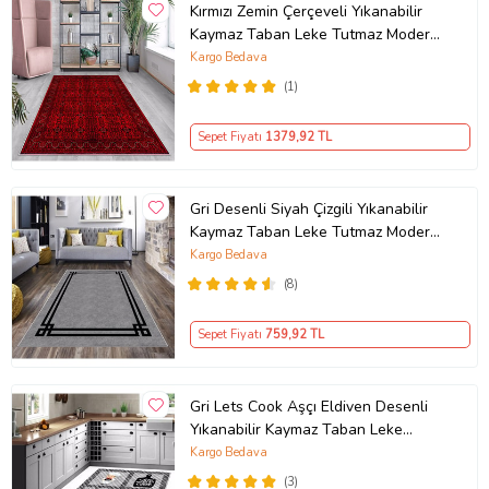
Kırmızı Zemin Çerçeveli Yıkanabilir
Kaymaz Taban Leke Tutmaz Modern
Salon Halısı ve Yolluk (Koyu Kırmızı)
Kargo Bedava
(1)
Sepet Fiyatı
1379
,92 TL
Gri Desenli Siyah Çizgili Yıkanabilir
Kaymaz Taban Leke Tutmaz Modern
Salon Halısı ve Yolluk
Kargo Bedava
(8)
Sepet Fiyatı
759
,92 TL
Gri Lets Cook Aşçı Eldiven Desenli
Yıkanabilir Kaymaz Taban Leke
Tutmaz Modern Mutfak Halısı
Kargo Bedava
(3)