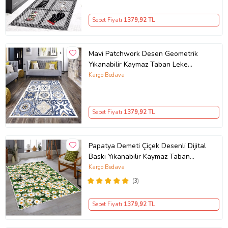
Sepet Fiyatı
1379
,92 TL
Mavi Patchwork Desen Geometrik
Yıkanabilir Kaymaz Taban Leke
Tutmaz Modern Salon Halısı ve
Kargo Bedava
Yolluk (Beyaz)
Sepet Fiyatı
1379
,92 TL
Papatya Demeti Çiçek Desenli Dijital
Baskı Yıkanabilir Kaymaz Taban
Modern Salon Halısı (Yeşil)
Kargo Bedava
(3)
Sepet Fiyatı
1379
,92 TL