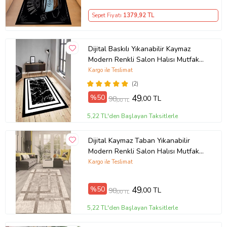
Sepet Fiyatı
1379
,92 TL
Dijital Baskılı Yıkanabilir Kaymaz
Modern Renkli Salon Halısı Mutfak
Halısı Yolluk ND-HY-963 (Siyah)
Kargo ile Teslimat
(2)
%50
49
,00 TL
98
,00 TL
5,22 TL'den Başlayan Taksitlerle
Dijital Kaymaz Taban Yıkanabilir
Ürün Kodu:
kcm12102523
Modern Renkli Salon Halısı Mutfak
Halısı Yolluk ND-HT-94 (Kahverengi)
Kargo ile Teslimat
%50
49
,00 TL
98
,00 TL
5,22 TL'den Başlayan Taksitlerle