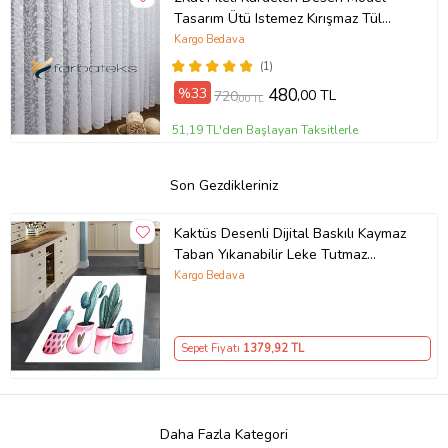
Tasarım Ütü Istemez Kırışmaz Tül
Perde
Kargo Bedava
(1)
%33
480
,00 TL
720
,00 TL
51,19 TL'den Başlayan Taksitlerle
Son Gezdikleriniz
Kaktüs Desenli Dijital Baskılı Kaymaz
Taban Yıkanabilir Leke Tutmaz
Kaktüslü Mutfak Halısı (Beyaz)
Kargo Bedava
Sepet Fiyatı
1379
,92 TL
Daha Fazla Kategori