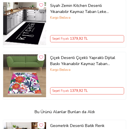
Siyah Zemin Kitchen Desenli
Yıkanabilir Kaymaz Taban Leke
Tutmaz Modern Mutfak Halısı
Kargo Bedava
(Beyaz)
Sepet Fiyatı
1379
,92 TL
Çiçek Desenli Çiçekli Yapraklı Dijital
Baskı Yıkanabilir Kaymaz Taban
Modern Salon ve Hol Halısı (Çok
Kargo Bedava
Renkli)
Sepet Fiyatı
1379
,92 TL
Bu Ürünü Alanlar Bunları da Aldı
Geometrik Desenli Batik Renk