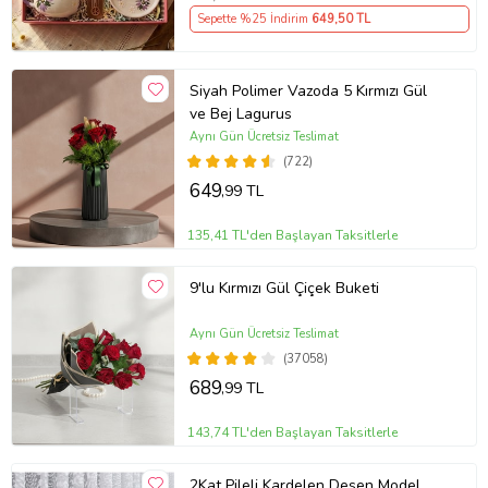
Sepette %25 İndirim
649
,50 TL
Siyah Polimer Vazoda 5 Kırmızı Gül
ve Bej Lagurus
Aynı Gün Ücretsiz Teslimat
(722)
649
,99 TL
135,41 TL'den Başlayan Taksitlerle
9'lu Kırmızı Gül Çiçek Buketi
Aynı Gün Ücretsiz Teslimat
(37058)
689
,99 TL
143,74 TL'den Başlayan Taksitlerle
2Kat Pileli Kardelen Desen Model