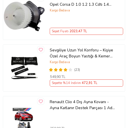
Opel Corsa D 1.0 1.2 1.3 Cdtı 1.4
Corsa E 05 Ve Sonrası Uyumlu
Kargo Bedava
Sepet Fiyatı
2023
,47 TL
Sevgiliye Uzun Yol Konforu – Kişiye
Özel Araç Boyun Yastığı & Kemer
Pedi Hediye Seti
Kargo Bedava
(23)
549
,90 TL
Sepette %14 İndirim
472
,91 TL
Renault Clio 4 Dış Ayna Kovanı -
Ayna Katlanır Destek Parçası 1 Adet
490307706 M3625