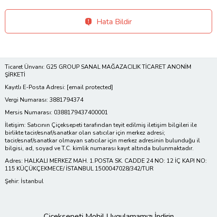
Hata Bildir
Ticaret Ünvanı: G25 GROUP SANAL MAĞAZACILIK TİCARET ANONİM
ŞİRKETİ
Kayıtlı E-Posta Adresi:
[email protected]
Vergi Numarası: 3881794374
Mersis Numarası: 0388179437400001
İletişim: Satıcının Çiçeksepeti tarafından teyit edilmiş iletişim bilgileri ile
birlikte tacir/esnaf/sanatkar olan satıcılar için merkez adresi;
tacir/esnaf/sanatkar olmayan satıcılar için merkez adresinin bulunduğu il
bilgisi, ad, soyad ve T.C. kimlik numarası kayıt altında bulunmaktadır.
Adres: HALKALI MERKEZ MAH. 1.POSTA SK. CADDE 24 NO: 12 İÇ KAPI NO:
115 KÜÇÜKÇEKMECE/ İSTANBUL 1500047028/342/TUR
Şehir: İstanbul
Çiçeksepeti Mobil Uygulamamızı İndirin