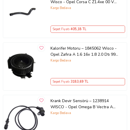
Wisco - Opel Corsa C Z1.4xe 00 Ve
SAĞLAM OLDUĞUNU GÖZDEN GEÇİRİN, AMBALAJI AÇILMIŞ YA
Sonrası Uyumlu
Kargo Bedava
DA HASAR GÖRMÜŞ İSE MUTLAKA KARGO YETKİLİSİNDEN
TUTANAK TUTULMASINI TALEP EDİN,
aksi takdirde iade
konusunda problem yaşayabileceğinizi unutmayınız.
Satışa sunulan ürünlerimiz için verilen fiyat açıklamalarda
BİRDEN
Sepet Fiyatı
405
,18 TL
FAZLA ADET
ya da TAKIM şeklinde belirtilmediği sürece
TEK ADET
FİYATIDIR
.
Sizlere en iyi hizmeti sunmak i&cced
Kalorifer Motoru – 1845062 Wisco -
Ürün Kodu:
kcm11363202
Opel Zafıra A 1.6 16v 1.8 2.0 Dtı 99
Ve Sonrası Uyumlu
Kargo Bedava
Sepet Fiyatı
3183
,69 TL
Krank Devir Sensörü – 1238914
WISCO - Opel Omega B Vectra A
Astra F Calibra 92 Ve Sonrası
Kargo Bedava
Uyumlu