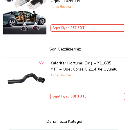
Orjinal Lazer Led
Kargo Bedava
Sepet Fiyatı
967
,50 TL
Son Gezdikleriniz
Kalorifer Hortumu Giriş – Y11685
YTT – Opel Corsa C Z1.4 Xe Uyumlu
Kargo Bedava
Sepet Fiyatı
601
,10 TL
Daha Fazla Kategori