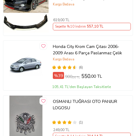
Kargo Bedava
619
,00 TL
Sepette %10 İndirim
557
,10 TL
Honda City Krom Cam Çıtası 2006-
2009 Arası 6 Parça Paslanmaz Çelik
Kargo Bedava
(6)
%39
550
,00 TL
900
,00 TL
105,41 TL'den Başlayan Taksitlerle
OSMANLI TUĞRASI OTO PANJUR
LOGOSU
(1)
249
,00 TL