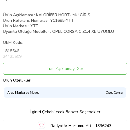
Ürün Açıklaması : KALORİFER HORTUMU GİRİŞ
Ürün Referans Numarası :
Y11685-YTT
Ürün Markası : YTT
Uyumlu Olduğu Modeller : OPEL CORSA C Z1.4 XE UYUMLU
OEM Kodu:
1818546
24423509
1818546
Y11685
Tüm Açıklamayı Gör
Aracınıza uyumlu, kaliteli ve dayanıklı otomobil yedek parçaları!
Ürün Özellikleri
Siparişlerinizi “
KARGOYA HIZLI TESLİM”
avantajıyla hızlıca
adresinize gönderiyoruz.
Araç Marka ve Model
Opel Corsa
Aracınızın ihtiyaç duyduğu tüm parçaları en uygun fiyatlarla
bulabilirsiniz.
Ürünlerimizin uygunluğundan emin olmak için
''MAĞAZAYA SORU
SOR''
kısmından bizimle iletişime geçebilirsiniz. Şase numaranızı
İlginizi Çekebilecek Benzer Seçenekler
ürünün OEM numarasıyla eşleştirip size uygunluk için hızlıca dönüş
yapalım.
Radyatör Hortumu Alt - 1336243
Satın almış olduğunuz ürünü teslim alırken
KUTU VE AMBALAJIN