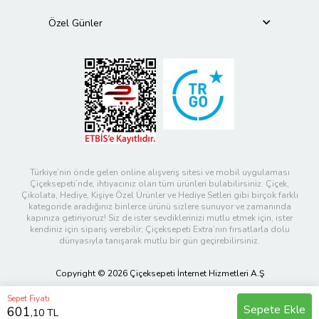
Özel Günler
Türkiye’nin önde gelen online alışveriş sitesi ve mobil uygulaması
Çiçeksepeti’nde, ihtiyacınız olan tüm ürünleri bulabilirsiniz. Çiçek,
Çikolata, Hediye, Kişiye Özel Ürünler ve Hediye Setleri gibi birçok farklı
kategoride aradığınız binlerce ürünü sizlere sunuyor ve zamanında
kapınıza getiriyoruz! Siz de ister sevdiklerinizi mutlu etmek için, ister
kendiniz için sipariş verebilir; Çiçeksepeti Extra’nın fırsatlarla dolu
dünyasıyla tanışarak mutlu bir gün geçirebilirsiniz.
Copyright © 2026 Çiçeksepeti İnternet Hizmetleri A.Ş
Sepet Fiyatı
Sepete Ekle
601
,10 TL