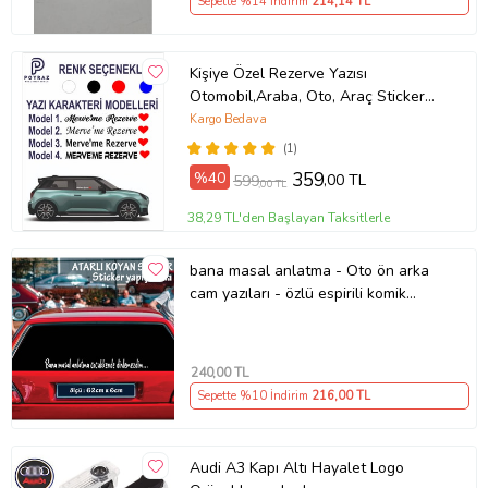
Sepette %14 İndirim
214
,14 TL
Kişiye Özel Rezerve Yazısı
Otomobil,Araba, Oto, Araç Sticker
(Parlak Beyaz)
Kargo Bedava
(1)
%40
359
,00 TL
599
,00 TL
38,29 TL'den Başlayan Taksitlerle
bana masal anlatma - Oto ön arka
cam yazıları - özlü espirili komik
türkçe koyan sözler
240
,00 TL
Sepette %10 İndirim
216
,00 TL
Audi A3 Kapı Altı Hayalet Logo