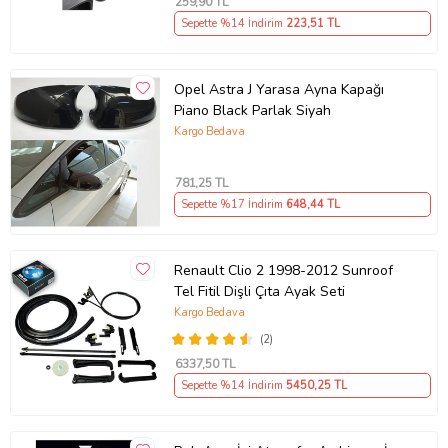
259
,90 TL
Sepette %14 İndirim
223
,51 TL
Opel Astra J Yarasa Ayna Kapağı
Piano Black Parlak Siyah
Kargo Bedava
781
,25 TL
Sepette %17 İndirim
648
,44 TL
Renault Clio 2 1998-2012 Sunroof
Tel Fitil Dişli Çıta Ayak Seti
Kargo Bedava
(2)
6337
,50 TL
Sepette %14 İndirim
5450
,25 TL