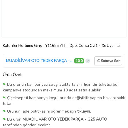
Kalorifer Hortumu Giriş – Y11685 YTT – Opel Corsa C Z1.4 Xe Uyumlu
MUADİLİVAR OTO YEDEK PARÇA - G25 AUTO
10,0
Satıcıya Sor
Ürün Özeti
Bu ürünün kampanyalı satışı stoklarla sınırlıdır. Bir tüketici bu
kampanya stoğundan maksimum 10 adet satın alabilir.
Çiçeksepeti kampanya koşullarında değişiklik yapma hakkını saklı
tutar.
Ürünün iade politikasını öğrenmek için
tıklayın.
Bu ürün
MUADİLİVAR OTO YEDEK PARÇA - G25 AUTO
tarafından gönderilecektir.