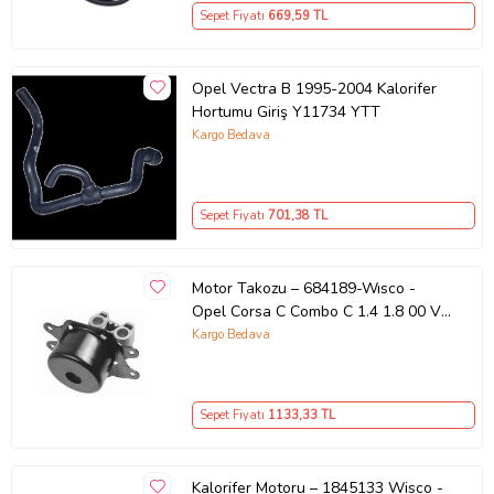
Sepet Fiyatı
669
,59 TL
Opel Vectra B 1995-2004 Kalorifer
Hortumu Giriş Y11734 YTT
Kargo Bedava
Sepet Fiyatı
701
,38 TL
Motor Takozu – 684189-Wısco -
Opel Corsa C Combo C 1.4 1.8 00 Ve
Sonrası Uyumlu
Kargo Bedava
Sepet Fiyatı
1133
,33 TL
Kalorifer Motoru – 1845133 Wisco -