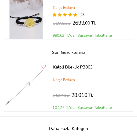
Kargo Bedava
(28)
2699
,00 TL
3699
,00 TL
980,63 TL'den Başlayan Taksitlerle
Son Gezdikleriniz
Kalpli Bileklik PB003
Kargo Bedava
28.010
TL
35.013
TL
10.177 TL'den Başlayan Taksitlerle
Daha Fazla Kategori