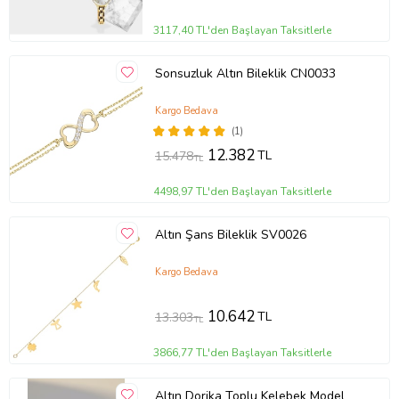
3117,40 TL'den Başlayan Taksitlerle
Sonsuzluk Altın Bileklik CN0033
Kargo Bedava
(1)
12.382
TL
15.478
TL
4498,97 TL'den Başlayan Taksitlerle
Altın Şans Bileklik SV0026
Kargo Bedava
10.642
TL
13.303
TL
3866,77 TL'den Başlayan Taksitlerle
Altın Dorika Toplu Kelebek Model