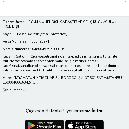
Ticaret Ünvanı: İRYUM MÜHENDİSLİK ARAŞTIR.VE GELİŞ.KUYUMCULUK
TİC.LTD.ŞTİ
Kayıtlı E-Posta Adresi:
[email protected]
Vergi Numarası: 4800493971
Mersis Numarası: 0480049397100016
İletişim: Satıcının Çiçeksepeti tarafından teyit edilmiş iletişim bilgileri ile
birlikte tacir/esnaf/sanatkar olan satıcılar için merkez adresi;
tacir/esnaf/sanatkar olmayan satıcılar için merkez adresinin bulunduğu il
bilgisi, ad, soyad ve T.C. kimlik numarası kayıt altında bulunmaktadır.
Adres: TAYAHATUN M.TIĞCILAR SK. ROCOCO İŞM. 37 301 FATİH/İSTANBUL
1500046663/342/TUR
Şehir: İstanbul
Çiçeksepeti Mobil Uygulamamızı İndirin