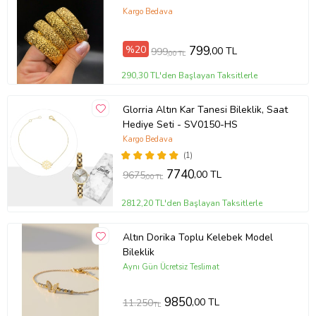
Kargo Bedava
%20
799
,00 TL
999
,00 TL
290,30 TL'den Başlayan Taksitlerle
Glorria Altın Kar Tanesi Bileklik, Saat
Hediye Seti - SV0150-HS
Kargo Bedava
(1)
7740
,00 TL
9675
,00 TL
2812,20 TL'den Başlayan Taksitlerle
Altın Dorika Toplu Kelebek Model
Bileklik
Aynı Gün Ücretsiz Teslimat
9850
,00 TL
11.250
TL