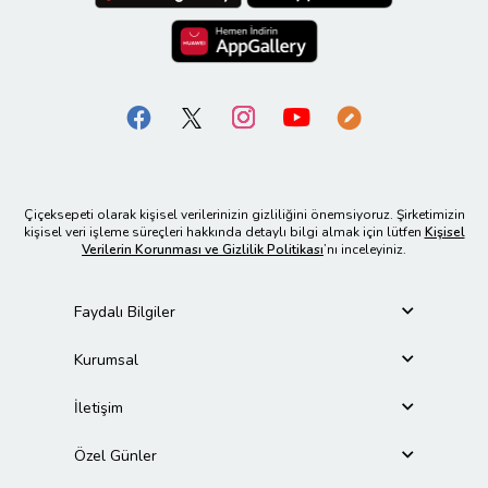
Çiçeksepeti olarak kişisel verilerinizin gizliliğini önemsiyoruz. Şirketimizin
kişisel veri işleme süreçleri hakkında detaylı bilgi almak için lütfen
Kişisel
Verilerin Korunması ve Gizlilik Politikası
’nı inceleyiniz.
Faydalı Bilgiler
Kurumsal
İletişim
Özel Günler