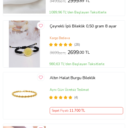
2999
,89 TL
3499
,90 TL
1089,96 TL'den Başlayan Taksitlerle
Çeyrekli İpli Bileklik 0,50 gram 8 ayar
Kargo Bedava
(28)
2699
,00 TL
3699
,00 TL
980,63 TL'den Başlayan Taksitlerle
Altın Halat Burgu Bileklik
Aynı Gün Ücretsiz Teslimat
(4)
Sepet Fiyatı
11.700
TL