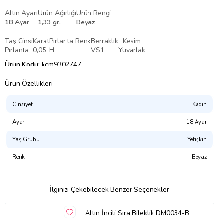
Altın Ayarı
Ürün Ağırlığı
Ürün Rengi
18 Ayar
1,33 gr.
Beyaz
Taş Cinsi
Karat
Pırlanta Renk
Berraklık
Kesim
Pırlanta
0,05
H
VS1
Yuvarlak
Ürün Kodu:
kcm9302747
Ürün Özellikleri
Cinsiyet
Kadın
Ayar
18 Ayar
Yaş Grubu
Yetişkin
Renk
Beyaz
İlginizi Çekebilecek Benzer Seçenekler
Altın İncili Sıra Bileklik DM0034-B