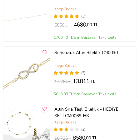
Kargo Bedava
(3)
4680
,00 TL
5850
,00 TL
1700,40 TL'den Başlayan Taksitlerle
Sonsuzluk Altın Bileklik CN0030
Kargo Bedava
(7)
13.811
TL
17.264
TL
5018,08 TL'den Başlayan Taksitlerle
Altın Sıra Taşlı Bileklik - HEDİYE
SETİ CM0069-HS
Kargo Bedava
(2)
8580
,00 TL
10.725
TL