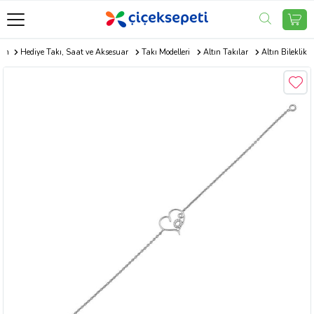
com
Hediye Takı, Saat ve Aksesuar
Takı Modelleri
Altın Takılar
Altın Bileklik