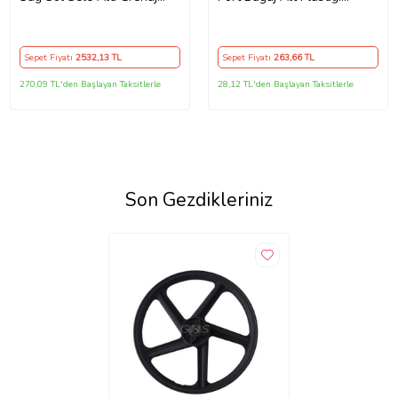
Takımı Kahverengi
Orjinal
Sepet Fiyatı
2532
,13 TL
Sepet Fiyatı
263
,66 TL
270,09 TL'den Başlayan Taksitlerle
28,12 TL'den Başlayan Taksitlerle
Son Gezdikleriniz