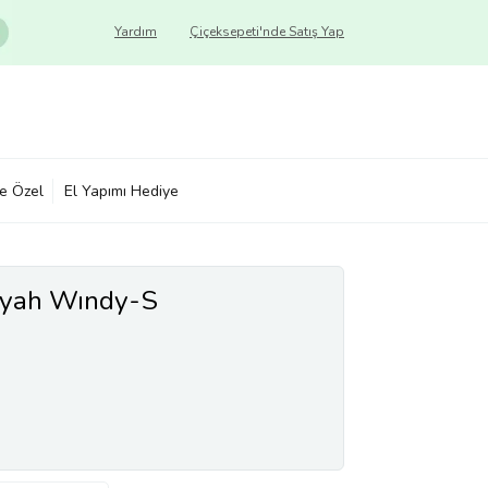
Yardım
Çiçeksepeti'nde Satış Yap
ye Özel
El Yapımı Hediye
Sıyah Wındy-S