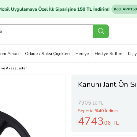
rim Amacı
Orkide / Saksı Çiçekleri
Hediye
Hediye Setleri
Kişi
ı ve Aksesuarları
Kanuni Jant Ön 
7905
,10 TL
Sepette %40 İndirim
4743
,06 TL