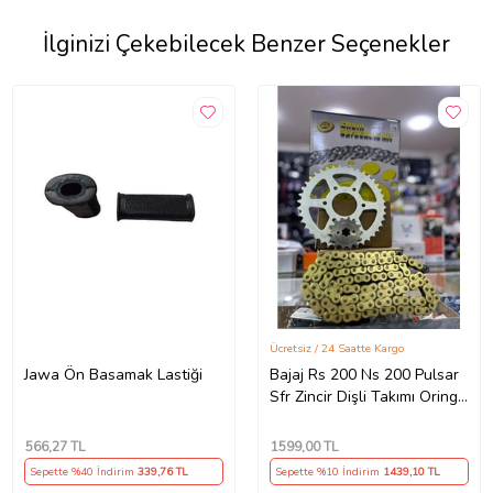
İlginizi Çekebilecek Benzer Seçenekler
Ücretsiz / 24 Saatte Kargo
Jawa Ön Basamak Lastiği
Bajaj Rs 200 Ns 200 Pulsar
Sfr Zincir Dişli Takımı Oringli
Arka 40T -Ön 14T 108
Bakla Supermto
566
,27 TL
1599
,00 TL
Sepette %40 İndirim
339
,76 TL
Sepette %10 İndirim
1439
,10 TL