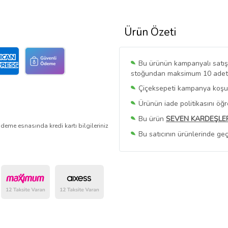
Ürün Özeti
Bu ürünün kampanyalı satışı 
stoğundan maksimum 10 adet sa
Çiçeksepeti kampanya koşull
Ürünün iade politikasını öğ
Bu ürün
SEVEN KARDEŞLE
deme esnasında kredi kartı bilgileriniz
Bu satıcının ürünlerinde geç
Bu Satıcının
Tüm Ürünlerini
Ürün sayfasında gördüğünüz f
belirlenmektedir.