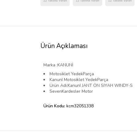
Ürün Açıklaması
Marka :KANUNİ
Motosiklet YedekParça
KanunI Motosiklet YedekParça
Ürün Adi:KanunI JANT ÖN SIYAH WINDY-S
SevenKardesler Motor
Ürün Kodu:
kcm32051338