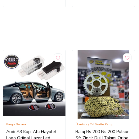
Kargo Bedava
Ücretsiz / 24 Saatte Kargo
Audi A3 Kapı Altı Hayalet
Bajaj Rs 200 Ns 200 Pulsar
Logo Orjinal Lazer Led
Sfr Zincir Dişli Takımı Oringli