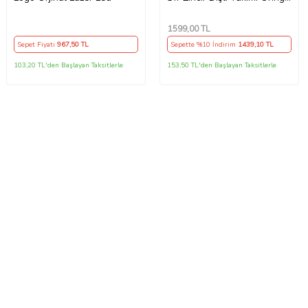
Arka 40T -Ön 14T 108
Bakla Supermto
1599
,00 TL
Sepet Fiyatı
967
,50 TL
Sepette %10 İndirim
1439
,10 TL
103,20 TL'den Başlayan Taksitlerle
153,50 TL'den Başlayan Taksitlerle