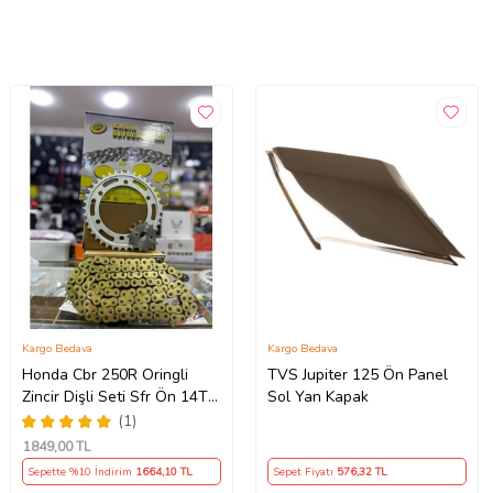
Kargo Bedava
Kargo Bedava
Honda Cbr 250R Oringli
TVS Jupiter 125 Ön Panel
Zincir Dişli Seti Sfr Ön 14T
Sol Yan Kapak
Arka 38 T/120 Bakla 2011-
(1)
17 Arasmto
1849
,00 TL
Sepette %10 İndirim
1664
,10 TL
Sepet Fiyatı
576
,32 TL