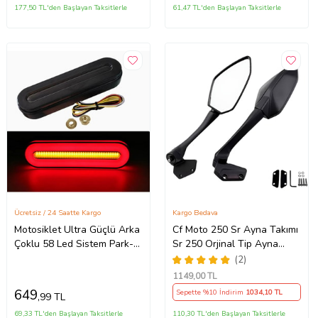
177,50 TL'den Başlayan Taksitlerle
61,47 TL'den Başlayan Taksitlerle
Ücretsiz / 24 Saatte Kargo
Kargo Bedava
Motosiklet Ultra Güçlü Arka
Cf Moto 250 Sr Ayna Takımı
Çoklu 58 Led Sistem Park-
Sr 250 Orjinal Tip Ayna
Fren+Sinyal+Dörtlü Modlu
Takımı Kaliteli_Supermoto
(2)
(Siyah)
1149
,00 TL
649
Sepette %10 İndirim
1034
,10 TL
,99 TL
69,33 TL'den Başlayan Taksitlerle
110,30 TL'den Başlayan Taksitlerle