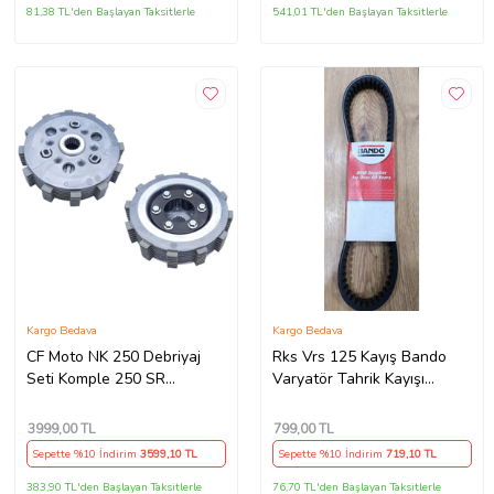
81,38 TL'den Başlayan Taksitlerle
541,01 TL'den Başlayan Taksitlerle
Kargo Bedava
Kargo Bedava
CF Moto NK 250 Debriyaj
Rks Vrs 125 Kayış Bando
Seti Komple 250 SR
Varyatör Tahrik Kayışı
Debriyaj Balata+Göbek Set
815.5x22x30x10 Supermoto
7Li Hepsi İnce(2018-
3999
,00 TL
799
,00 TL
22)Arasmto (Siyah)
Sepette %10 İndirim
3599
,10 TL
Sepette %10 İndirim
719
,10 TL
383,90 TL'den Başlayan Taksitlerle
76,70 TL'den Başlayan Taksitlerle