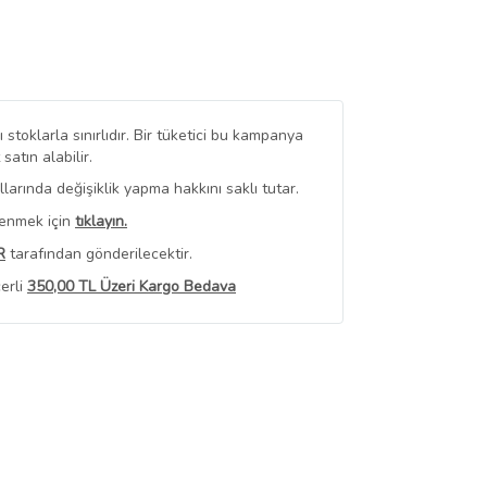
stoklarla sınırlıdır. Bir tüketici bu kampanya
tın alabilir.
arında değişiklik yapma hakkını saklı tutar.
renmek için
tıklayın.
R
tarafından gönderilecektir.
erli
350,00 TL Üzeri Kargo Bedava
 Görüntüle
iyat bilgileri, satıcı tarafından