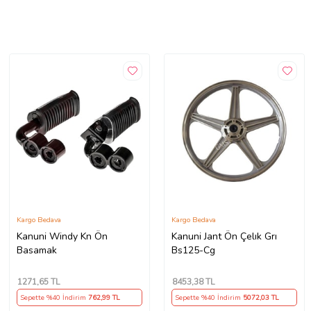
Kargo Bedava
Kargo Bedava
Kanuni Windy Kn Ön
Kanuni Jant Ön Çelık Grı
Basamak
Bs125-Cg
1271
,65 TL
8453
,38 TL
Sepette %40 İndirim
762
,99 TL
Sepette %40 İndirim
5072
,03 TL