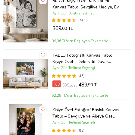
BK Gift Kişiye Özel Karakalem
Kanvas Tablo, Sevgiliye Hediye, Ev
Hediyesi, Arkadaşa Hediye
Aynı Gün Ücretsiz Teslimat
(7466)
369
,00 TL
39,36 TL'den Başlayan Taksitlerle
TABLO Fotoğraflı Kanvas Tablo
Kişiye Özel – Dekoratif Duvar
Tablosu (ÇokluRenk)
Aynı Gün Teslimat Seçeneği
(45)
%9
489
,90 TL
539
,90 TL
52,25 TL'den Başlayan Taksitlerle
Kişiye Özel Fotoğraf Baskılı Kanvas
Tablo – Sevgiliye ve Aileye Özel
Hediye (ÇokluRenk)
Aynı Gün Teslimat Seçeneği
(83)