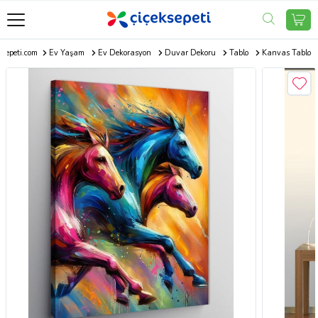
ksepeti.com
Ev Yaşam
Ev Dekorasyon
Duvar Dekoru
Tablo
Kanvas Tablo