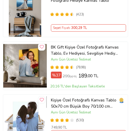
Fotoğraflı Hediye Kanvas Tablo
(423)
Sepet Fiyatı
300
,29 TL
BK Gift Kişiye Özel Fotoğraflı Kanvas
Tablo, Ev Hediyesi, Sevgiliye Hediye,
Arkadaşa Hediye
Aynı Gün Ücretsiz Teslimat
(7898)
%37
189
,00 TL
299
,00 TL
20,16 TL'den Başlayan Taksitlerle
Kişiye Özel Fotoğraflı Kanvas Tablo
50x70 cm Büyük Boy 70/100 cm
Duvar Tablosu – Sevgiliye & Aileye
Aynı Gün Ücretsiz Teslimat
Anlamlı Hediye , Babaya Hediye
(530)
749
,90 TL