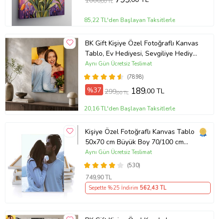
1000
,00 TL
85,22 TL'den Başlayan Taksitlerle
BK Gift Kişiye Özel Fotoğraflı Kanvas
Tablo, Ev Hediyesi, Sevgiliye Hediye,
Arkadaşa Hediye
Aynı Gün Ücretsiz Teslimat
(7898)
%37
189
,00 TL
299
,00 TL
20,16 TL'den Başlayan Taksitlerle
Kişiye Özel Fotoğraflı Kanvas Tablo
50x70 cm Büyük Boy 70/100 cm
Duvar Tablosu – Sevgiliye & Aileye
Aynı Gün Ücretsiz Teslimat
Anlamlı Hediye , Babaya Hediye
(530)
749
,90 TL
Sepette %25 İndirim
562
,43 TL