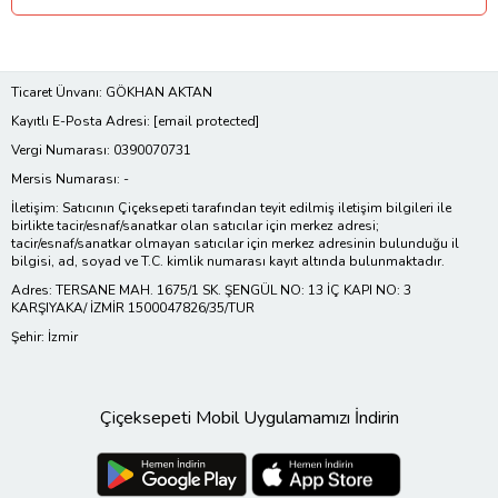
Ticaret Ünvanı: GÖKHAN AKTAN
Kayıtlı E-Posta Adresi:
[email protected]
Vergi Numarası: 0390070731
Mersis Numarası: -
İletişim: Satıcının Çiçeksepeti tarafından teyit edilmiş iletişim bilgileri ile
birlikte tacir/esnaf/sanatkar olan satıcılar için merkez adresi;
tacir/esnaf/sanatkar olmayan satıcılar için merkez adresinin bulunduğu il
bilgisi, ad, soyad ve T.C. kimlik numarası kayıt altında bulunmaktadır.
Adres: TERSANE MAH. 1675/1 SK. ŞENGÜL NO: 13 İÇ KAPI NO: 3
KARŞIYAKA/ İZMİR 1500047826/35/TUR
Şehir: İzmir
Çiçeksepeti Mobil Uygulamamızı İndirin