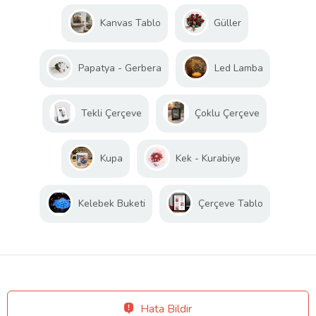
Kanvas Tablo
Güller
Papatya - Gerbera
Led Lamba
Tekli Çerçeve
Çoklu Çerçeve
Kupa
Kek - Kurabiye
Kelebek Buketi
Çerçeve Tablo
Hata Bildir