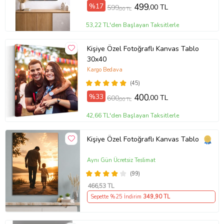
%17
499
,00 TL
599
,00 TL
53,22 TL'den Başlayan Taksitlerle
Kişiye Özel Fotoğraflı Kanvas Tablo
30x40
Kargo Bedava
(45)
%33
400
,00 TL
600
,00 TL
42,66 TL'den Başlayan Taksitlerle
Kişiye Özel Fotoğraflı Kanvas Tablo
Aynı Gün Ücretsiz Teslimat
(99)
466
,53 TL
Sepette %25 İndirim
349
,90 TL