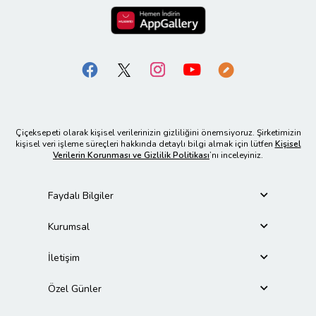
Çiçeksepeti olarak kişisel verilerinizin gizliliğini önemsiyoruz. Şirketimizin
kişisel veri işleme süreçleri hakkında detaylı bilgi almak için lütfen
Kişisel
Verilerin Korunması ve Gizlilik Politikası
’nı inceleyiniz.
Faydalı Bilgiler
Kurumsal
İletişim
Özel Günler