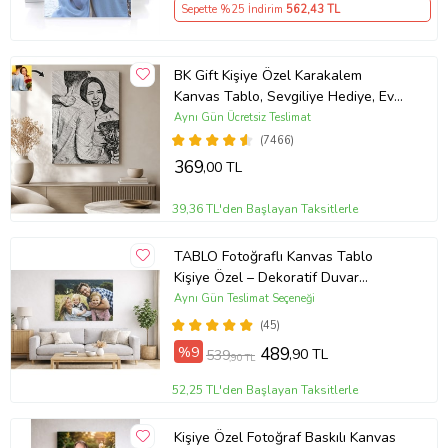
Sepette %25 İndirim
562
,43 TL
BK Gift Kişiye Özel Karakalem
Kanvas Tablo, Sevgiliye Hediye, Ev
Hediyesi, Arkadaşa Hediye
Aynı Gün Ücretsiz Teslimat
(7466)
369
,00 TL
39,36 TL'den Başlayan Taksitlerle
TABLO Fotoğraflı Kanvas Tablo
Kişiye Özel – Dekoratif Duvar
Tablosu (ÇokluRenk)
Aynı Gün Teslimat Seçeneği
(45)
%9
489
,90 TL
539
,90 TL
52,25 TL'den Başlayan Taksitlerle
Kişiye Özel Fotoğraf Baskılı Kanvas