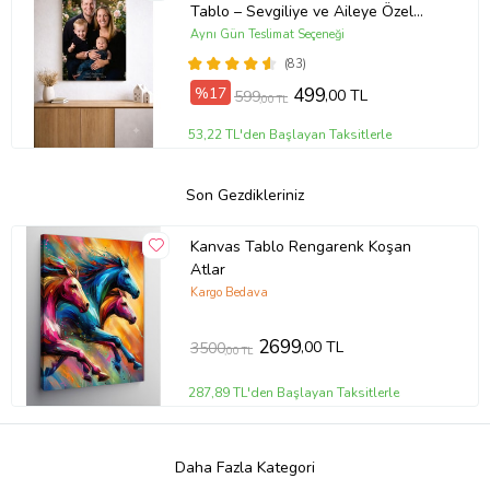
Tablo – Sevgiliye ve Aileye Özel
Hediye (ÇokluRenk)
Aynı Gün Teslimat Seçeneği
(83)
%17
499
,00 TL
599
,00 TL
53,22 TL'den Başlayan Taksitlerle
Son Gezdikleriniz
Kanvas Tablo Rengarenk Koşan
Atlar
Kargo Bedava
2699
,00 TL
3500
,00 TL
287,89 TL'den Başlayan Taksitlerle
Daha Fazla Kategori