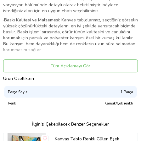
varyasyon bölümünde detaylı olarak belirtilmiştir, böylece
istediğiniz alan için en uygun ebatı seçebilirsiniz.
·
Baskı Kalitesi ve Malzemesi:
Kanvas tablolarımız, seçtiğiniz görselin
yüksek çözünürlükteki detaylarını en iyi şekilde yansıtacak biçimde
basılır. Baskı işlemi sırasında, görüntünün kalitesini ve canlılığını
korumak için pamuk ve polyester karışımı özel bir kumaş kullanılır.
Bu karışım, hem dayanıklılığı hem de renklerin uzun süre solmadan
korunmasını sağlar.
·
Şase ve Yapı Dayanıklılığı:
Tablolarımızda, 3 cm kalınlığında,
sağlam ve sert bir şase (çerçeve) kullanılmaktadır. Bu özel şase
Tüm Açıklamayı Gör
yapısı, zamanla eğilme, bükülme veya sarkma gibi istenmeyen
deformasyonları engeller. Ayrıca, görsel baskı, kasnağın dört
Ürün Özellikleri
kenarını da kaplayacak şekilde arkaya doğru devam eder. Bu,
tabloya derinlik ve boyutlu bir görünüm kazandırarak duvarda daha
Parça Sayısı
1 Parça
etkileyici ve sanatsal bir duruş sergiler.
Renk
Karışık/Çok renkli
·
Çerçeve İhtiyacı:
Tablolarımız, çerçeve ihtiyacı olmadan asılmaya
uygun şekilde tasarlanmıştır. Kenarlara kadar uzanan baskı
tasarımı, çerçeve kullanmadan da profesyonel ve şık bir görünüm
sağlar. Böylece, dekorasyonunuza modern ve minimalist bir
İlginizi Çekebilecek Benzer Seçenekler
dokunuş katarsınız.
Ürün Kodu:
kcm24330581
Kanvas Tablo Renkli Gülen Eşek