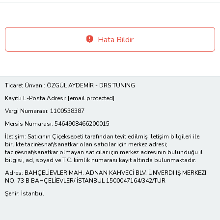
Hata Bildir
Ticaret Ünvanı: ÖZGÜL AYDEMİR - DRS TUNING
Kayıtlı E-Posta Adresi:
[email protected]
Vergi Numarası: 1100538387
Mersis Numarası: 5464908466200015
İletişim: Satıcının Çiçeksepeti tarafından teyit edilmiş iletişim bilgileri ile
birlikte tacir/esnaf/sanatkar olan satıcılar için merkez adresi;
tacir/esnaf/sanatkar olmayan satıcılar için merkez adresinin bulunduğu il
bilgisi, ad, soyad ve T.C. kimlik numarası kayıt altında bulunmaktadır.
Adres: BAHÇELİEVLER MAH. ADNAN KAHVECİ BLV. ÜNVERDI IŞ MERKEZI
NO: 73 B BAHÇELİEVLER/ İSTANBUL 1500047164/342/TUR
Şehir: İstanbul