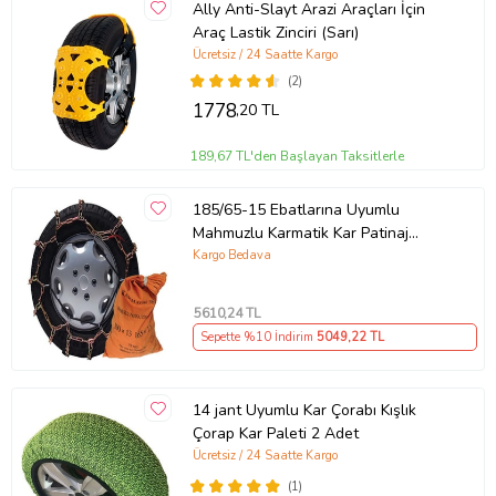
Ally Anti-Slayt Arazi Araçları İçin
Araç Lastik Zinciri (Sarı)
Ücretsiz / 24 Saatte Kargo
(2)
1778
,20 TL
189,67 TL'den Başlayan Taksitlerle
185/65-15 Ebatlarına Uyumlu
Mahmuzlu Karmatik Kar Patinaj
Zinciri Space (Gri)
Kargo Bedava
5610
,24 TL
Sepette %10 İndirim
5049
,22 TL
14 jant Uyumlu Kar Çorabı Kışlık
Çorap Kar Paleti 2 Adet
Ücretsiz / 24 Saatte Kargo
(1)