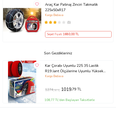
Araç Kar Patinaj Zinciri Takmatik
225x50xR17
Kargo Bedava
(1)
Sepet Fiyatı
1680
,00 TL
Son Gezdikleriniz
Kar Çorabı Uyumlu 225 35 Lastik
R19 Jant Ölçülerine Uyumlu Yüksek
Kaliteli Zincir Muadili Ürün Dust
Kargo Bedava
Parça
1019
,79 TL
1274
,74 TL
108,77 TL'den Başlayan Taksitlerle