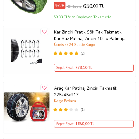
%28
650
,00 TL
900
,00 TL
69,33 TL'den Başlayan Taksitlerle
Kar Zinciri Pratik Sök Tak Takmatik
Kar Buz Patinaj Zinciri 10 Lu Patinaj
Zinciri
Ücretsiz / 24 Saatte Kargo
(2)
Sepet Fiyatı
773
,10 TL
Araç Kar Patinaj Zinciri Takmatik
225x45xR17
Kargo Bedava
(1)
Sepet Fiyatı
1680
,00 TL