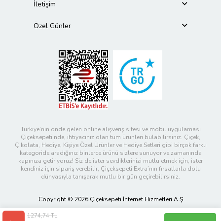
İletişim
Özel Günler
Türkiye’nin önde gelen online alışveriş sitesi ve mobil uygulaması
Çiçeksepeti’nde, ihtiyacınız olan tüm ürünleri bulabilirsiniz. Çiçek,
Çikolata, Hediye, Kişiye Özel Ürünler ve Hediye Setleri gibi birçok farklı
kategoride aradığınız binlerce ürünü sizlere sunuyor ve zamanında
kapınıza getiriyoruz! Siz de ister sevdiklerinizi mutlu etmek için, ister
kendiniz için sipariş verebilir; Çiçeksepeti Extra’nın fırsatlarla dolu
dünyasıyla tanışarak mutlu bir gün geçirebilirsiniz.
Copyright © 2026 Çiçeksepeti İnternet Hizmetleri A.Ş
1274,74 TL