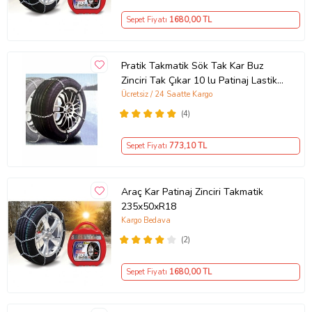
Sepet Fiyatı
1680
,00 TL
Pratik Takmatik Sök Tak Kar Buz
Zinciri Tak Çıkar 10 lu Patinaj Lastik
Zinciri Kış Teker Zinciri
Ücretsiz / 24 Saatte Kargo
(4)
Sepet Fiyatı
773
,10 TL
Araç Kar Patinaj Zinciri Takmatik
235x50xR18
Kargo Bedava
(2)
Sepet Fiyatı
1680
,00 TL