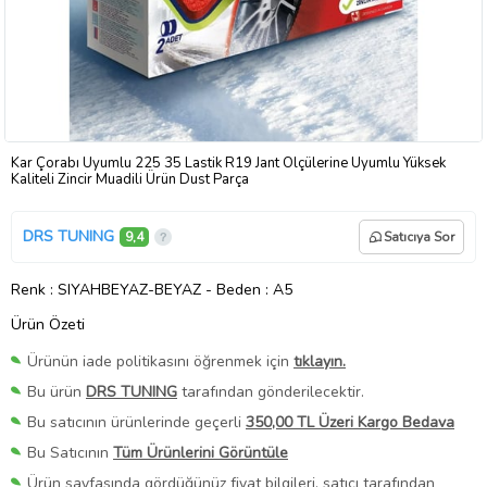
Kar Çorabı Uyumlu 225 35 Lastik R19 Jant Ölçülerine Uyumlu Yüksek
Kaliteli Zincir Muadili Ürün Dust Parça
DRS TUNING
9,4
Satıcıya Sor
Renk
: SIYAHBEYAZ-BEYAZ
-
Beden
: A5
Ürün Özeti
Ürünün iade politikasını öğrenmek için
tıklayın.
Bu ürün
DRS TUNING
tarafından gönderilecektir.
Bu satıcının ürünlerinde geçerli
350,00 TL Üzeri Kargo Bedava
Bu Satıcının
Tüm Ürünlerini Görüntüle
Ürün sayfasında gördüğünüz fiyat bilgileri, satıcı tarafından