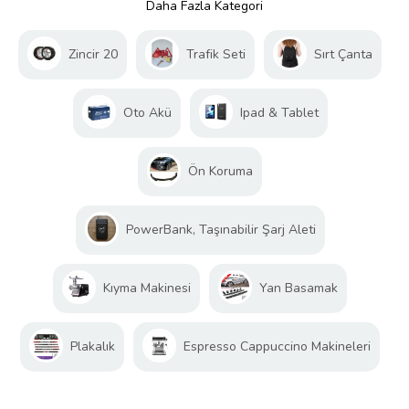
Daha Fazla Kategori
Zincir 20
Trafik Seti
Sırt Çanta
Oto Akü
Ipad & Tablet
Ön Koruma
PowerBank, Taşınabilir Şarj Aleti
Kıyma Makinesi
Yan Basamak
Plakalık
Espresso Cappuccino Makineleri