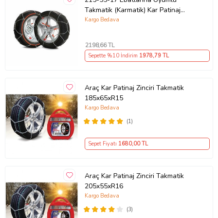
Ürün Kodu:
kcm63026850
Takmatik (Karmatik) Kar Patinaj
Zinciri Space (Gri)
Kargo Bedava
2198
,66 TL
Sepette %10 İndirim
1978
,79 TL
Araç Kar Patinaj Zinciri Takmatik
185x65xR15
Kargo Bedava
(1)
Sepet Fiyatı
1680
,00 TL
Araç Kar Patinaj Zinciri Takmatik
205x55xR16
Kargo Bedava
(3)