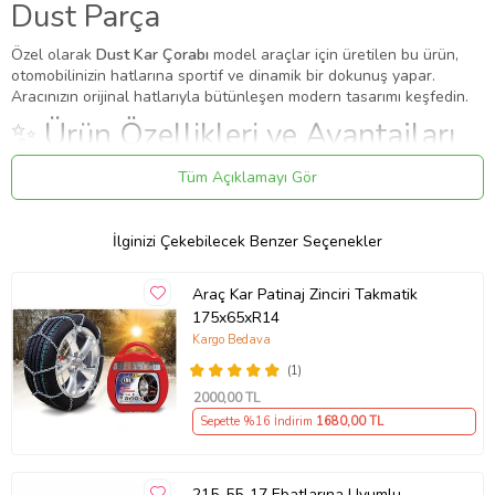
Dust Parça
Özel olarak
Dust Kar Çorabı
model araçlar için üretilen bu ürün,
otomobilinizin hatlarına sportif ve dinamik bir dokunuş yapar.
Aracınızın orijinal hatlarıyla bütünleşen modern tasarımı keşfedin.
✨ Ürün Özellikleri ve Avantajları
✔
Birebir Uyum:
Aracınızın orijinal ölçülerine sadık kalınarak
Tüm Açıklamayı Gör
üretilmiştir.
✔
Malzeme:
Dayanıklı ve uzun ömürlü malzeme.
İlginizi Çekebilecek Benzer Seçenekler
Uygulama
Aracınızın ölçülerine uygundur. Montaj işlemi el yatkınlığı
Araç Kar Patinaj Zinciri Takmatik
gerektirebilir.
175x65xR14
Paket İçeriği
Kargo Bedava
Kar Çorabı Uyumlu 225 35 Lastik R19 Jant Ölçülerine Uyumlu
(1)
Yüksek Kaliteli Zincir Muadili Ürün Dust Parça
2000
,00 TL
Güvenli Teslimat
Sepette %16 İndirim
1680
,00 TL
Siparişleriniz darbe emici özel ambalajlarla, kargoda zarar
görmeyecek şekilde paketlenerek tarafınıza ulaştırılır. %100
Müşteri memnuniyeti garantisiyle.
215-55-17 Ebatlarına Uyumlu