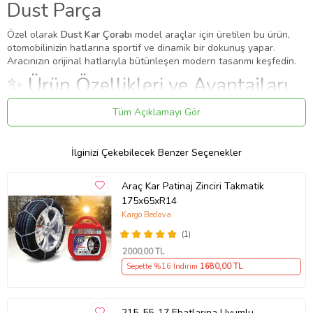
Dust Parça
Özel olarak
Dust Kar Çorabı
model araçlar için üretilen bu ürün,
otomobilinizin hatlarına sportif ve dinamik bir dokunuş yapar.
Aracınızın orijinal hatlarıyla bütünleşen modern tasarımı keşfedin.
✨ Ürün Özellikleri ve Avantajları
✔
Birebir Uyum:
Aracınızın orijinal ölçülerine sadık kalınarak
Tüm Açıklamayı Gör
üretilmiştir.
✔
Malzeme:
Dayanıklı ve uzun ömürlü malzeme.
İlginizi Çekebilecek Benzer Seçenekler
Uygulama
Aracınızın ölçülerine uygundur. Montaj işlemi el yatkınlığı
Araç Kar Patinaj Zinciri Takmatik
gerektirebilir.
175x65xR14
Paket İçeriği
Kargo Bedava
Kar Çorabı Uyumlu 225 45 Lastik R18 Jant Ölçülerine Uyumlu
(1)
Yüksek Kaliteli Zincir Muadili Ürün Dust Parça
2000
,00 TL
Güvenli Teslimat
Sepette %16 İndirim
1680
,00 TL
Siparişleriniz darbe emici özel ambalajlarla, kargoda zarar
görmeyecek şekilde paketlenerek tarafınıza ulaştırılır. %100
Müşteri memnuniyeti garantisiyle.
215-55-17 Ebatlarına Uyumlu