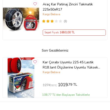
Araç Kar Patinaj Zinciri Takmatik
225x50xR17
Kargo Bedava
(1)
Sepet Fiyatı
1680
,00 TL
Son Gezdikleriniz
Kar Çorabı Uyumlu 225 45 Lastik
R18 Jant Ölçülerine Uyumlu Yüksek
Kaliteli Zincir Muadili Ürün Dust
Kargo Bedava
Parça
1019
,79 TL
1274
,74 TL
108,77 TL'den Başlayan Taksitlerle