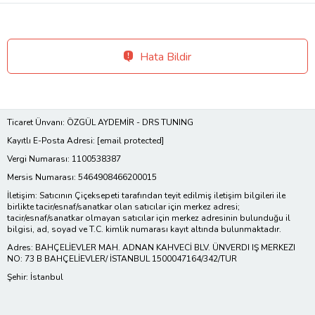
Hata Bildir
Ticaret Ünvanı: ÖZGÜL AYDEMİR - DRS TUNING
Kayıtlı E-Posta Adresi:
[email protected]
Vergi Numarası: 1100538387
Mersis Numarası: 5464908466200015
İletişim: Satıcının Çiçeksepeti tarafından teyit edilmiş iletişim bilgileri ile
birlikte tacir/esnaf/sanatkar olan satıcılar için merkez adresi;
tacir/esnaf/sanatkar olmayan satıcılar için merkez adresinin bulunduğu il
bilgisi, ad, soyad ve T.C. kimlik numarası kayıt altında bulunmaktadır.
Adres: BAHÇELİEVLER MAH. ADNAN KAHVECİ BLV. ÜNVERDI IŞ MERKEZI
NO: 73 B BAHÇELİEVLER/ İSTANBUL 1500047164/342/TUR
Şehir: İstanbul