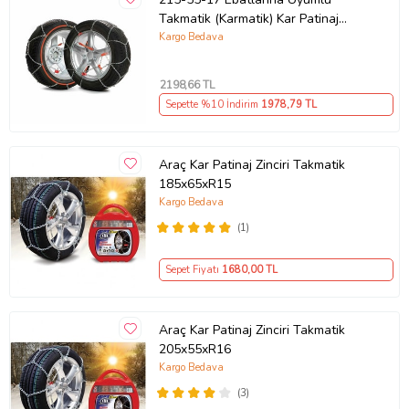
Ürün Kodu:
kcm7221881
Takmatik (Karmatik) Kar Patinaj
Zinciri Space (Gri)
Kargo Bedava
2198
,66 TL
Sepette %10 İndirim
1978
,79 TL
Araç Kar Patinaj Zinciri Takmatik
185x65xR15
Kargo Bedava
(1)
Sepet Fiyatı
1680
,00 TL
Araç Kar Patinaj Zinciri Takmatik
205x55xR16
Kargo Bedava
(3)