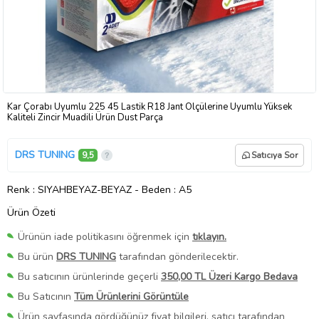
Kar Çorabı Uyumlu 225 45 Lastik R18 Jant Ölçülerine Uyumlu Yüksek
Kaliteli Zincir Muadili Ürün Dust Parça
DRS TUNING
9,5
Satıcıya Sor
Renk
: SIYAHBEYAZ-BEYAZ
-
Beden
: A5
Ürün Özeti
Ürünün iade politikasını öğrenmek için
tıklayın.
Bu ürün
DRS TUNING
tarafından gönderilecektir.
Bu satıcının ürünlerinde geçerli
350,00 TL Üzeri Kargo Bedava
Bu Satıcının
Tüm Ürünlerini Görüntüle
Ürün sayfasında gördüğünüz fiyat bilgileri, satıcı tarafından