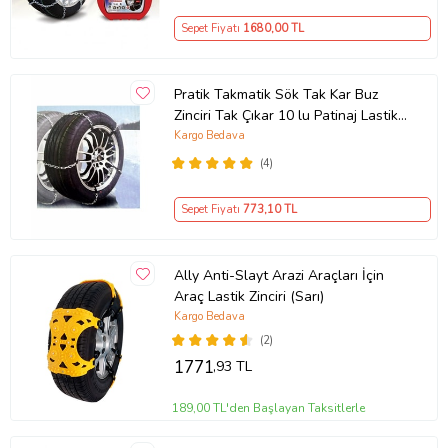
Sepet Fiyatı
1680
,00 TL
Pratik Takmatik Sök Tak Kar Buz
Zinciri Tak Çıkar 10 lu Patinaj Lastik
Zinciri Kış Teker Zinciri
Kargo Bedava
(4)
Sepet Fiyatı
773
,10 TL
Ally Anti-Slayt Arazi Araçları İçin
Araç Lastik Zinciri (Sarı)
Kargo Bedava
(2)
1771
,93 TL
189,00 TL'den Başlayan Taksitlerle