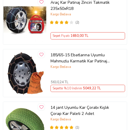
Araç Kar Patinaj Zinciri Takmatik
235x50xR18
Kargo Bedava
(2)
Sepet Fiyatı
1680
,00 TL
185/65-15 Ebatlarına Uyumlu
Mahmuzlu Karmatik Kar Patinaj
Zinciri Space (Gri)
Kargo Bedava
5610
,24 TL
Sepette %10 İndirim
5049
,22 TL
14 jant Uyumlu Kar Çorabı Kışlık
Çorap Kar Paleti 2 Adet
Kargo Bedava
(1)