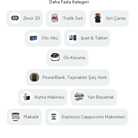
Daha Fazla Kategori
Zincir 20
Trafik Seti
Sırt Çanta
Oto Akü
Ipad & Tablet
Ön Koruma
PowerBank, Taşınabilir Şarj Aleti
Kıyma Makinesi
Yan Basamak
Plakalık
Espresso Cappuccino Makineleri