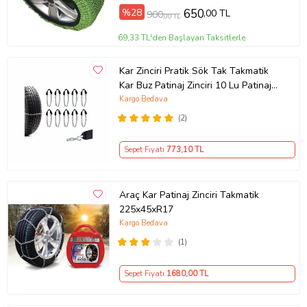
%28
650
,00 TL
900
,00 TL
69,33 TL'den Başlayan Taksitlerle
Kar Zinciri Pratik Sök Tak Takmatik
Kar Buz Patinaj Zinciri 10 Lu Patinaj
Zinciri
Kargo Bedava
(2)
Sepet Fiyatı
773
,10 TL
Araç Kar Patinaj Zinciri Takmatik
225x45xR17
Kargo Bedava
(1)
Sepet Fiyatı
1680
,00 TL