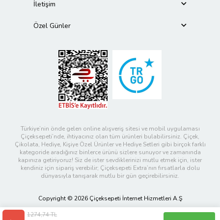
İletişim
Özel Günler
Türkiye’nin önde gelen online alışveriş sitesi ve mobil uygulaması
Çiçeksepeti’nde, ihtiyacınız olan tüm ürünleri bulabilirsiniz. Çiçek,
Çikolata, Hediye, Kişiye Özel Ürünler ve Hediye Setleri gibi birçok farklı
kategoride aradığınız binlerce ürünü sizlere sunuyor ve zamanında
kapınıza getiriyoruz! Siz de ister sevdiklerinizi mutlu etmek için, ister
kendiniz için sipariş verebilir; Çiçeksepeti Extra’nın fırsatlarla dolu
dünyasıyla tanışarak mutlu bir gün geçirebilirsiniz.
Copyright © 2026 Çiçeksepeti İnternet Hizmetleri A.Ş
1274,74 TL