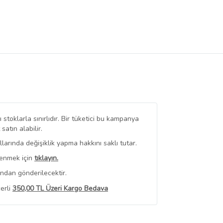
stoklarla sınırlıdır. Bir tüketici bu kampanya
tın alabilir.
arında değişiklik yapma hakkını saklı tutar.
renmek için
tıklayın.
ından gönderilecektir.
erli
350,00 TL Üzeri Kargo Bedava
 Görüntüle
iyat bilgileri, satıcı tarafından