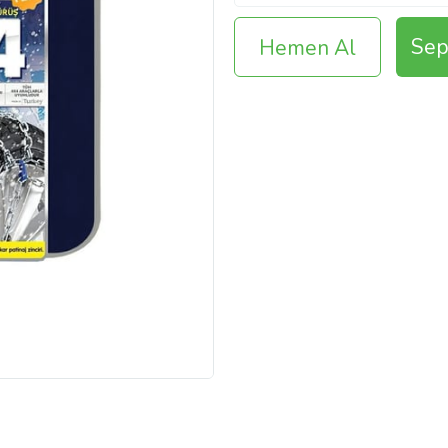
Sep
Hemen Al