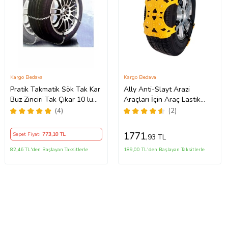
Kargo Bedava
Kargo Bedava
Pratik Takmatik Sök Tak Kar
Ally Anti-Slayt Arazi
Buz Zinciri Tak Çıkar 10 lu
Araçları İçin Araç Lastik
Patinaj Lastik Zinciri Kış
Zinciri (Sarı)
(4)
(2)
Teker Zinciri
1771
Sepet Fiyatı
773
,10 TL
,93 TL
82,46 TL'den Başlayan Taksitlerle
189,00 TL'den Başlayan Taksitlerle