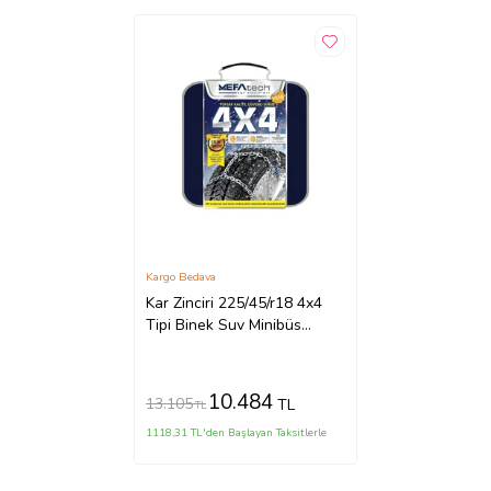
Kargo Bedava
Kar Zinciri 225/45/r18 4x4
Tipi Binek Suv Minibüs
Takmatik Kolay Montaj
10.484
13.105
TL
TL
1118,31 TL'den Başlayan Taksitlerle