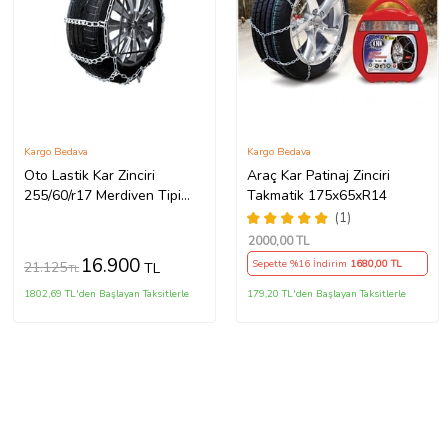
Kargo Bedava
Kargo Bedava
Oto Lastik Kar Zinciri
Araç Kar Patinaj Zinciri
255/60/r17 Merdiven Tipi
Takmatik 175x65xR14
Mahmuzlu Serme Suv
(1)
Minibüs
2000
,00 TL
16.900
Sepette %16 İndirim
1680
,00 TL
21.125
TL
TL
1802,69 TL'den Başlayan Taksitlerle
179,20 TL'den Başlayan Taksitlerle