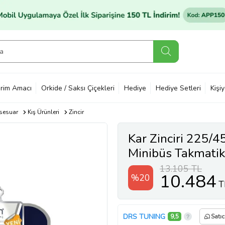
rim Amacı
Orkide / Saksı Çiçekleri
Hediye
Hediye Setleri
Kişi
sesuar
Kış Ürünleri
Zincir
Kar Zinciri 225/4
Minibüs Takmatik
13.105 TL
10.484
%20
T
DRS TUNING
9,5
Satıc