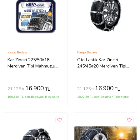
Kargo Bedava
Kargo Bedava
Kar Zinciri 225/50/r18
Oto Lastik Kar Zinciri
Merdiven Tipi Mahmuzlu
245/45/r20 Merdiven Tipi
Serme Suv Minibüs
Mahmuzlu Serme Suv
Minibüs
16.900
16.900
21.125
21.125
TL
TL
TL
TL
1802,69 TL'den Başlayan Taksitlerle
1802,69 TL'den Başlayan Taksitlerle