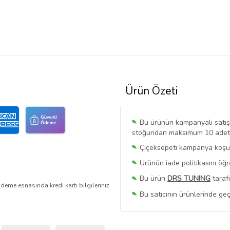
Ürün Özeti
Bu ürünün kampanyalı satışı 
stoğundan maksimum 10 adet sa
Çiçeksepeti kampanya koşull
Ürünün iade politikasını öğ
Bu ürün
DRS TUNING
taraf
deme esnasında kredi kartı bilgileriniz
Bu satıcının ürünlerinde geç
Bu Satıcının
Tüm Ürünlerini
Ürün sayfasında gördüğünüz f