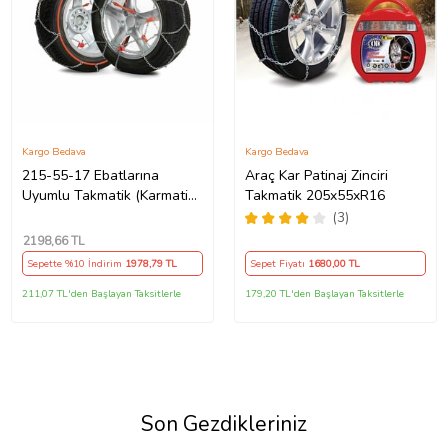
Kargo Bedava
Kargo Bedava
215-55-17 Ebatlarına
Araç Kar Patinaj Zinciri
Uyumlu Takmatik (Karmatik)
Takmatik 205x55xR16
Kar Patinaj Zinciri Space
(3)
(Gri)
2198
,66 TL
Sepette %10 İndirim
1978
,79 TL
Sepet Fiyatı
1680
,00 TL
211,07 TL'den Başlayan Taksitlerle
179,20 TL'den Başlayan Taksitlerle
Son Gezdikleriniz