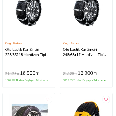
Kargo Bedava
Kargo Bedava
Oto Lastik Kar Zinciri
Oto Lastik Kar Zinciri
225/65/r18 Merdiven Tipi
245/65/r17 Merdiven Tipi
Mahmuzlu Serme Suv
Mahmuzlu Serme Suv
Minibüs
Minibüs
16.900
16.900
21.125
21.125
TL
TL
TL
TL
1802,69 TL'den Başlayan Taksitlerle
1802,69 TL'den Başlayan Taksitlerle