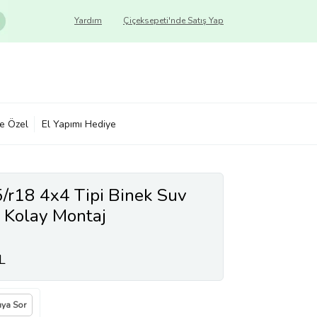
Yardım
Çiçeksepeti'nde Satış Yap
ye Özel
El Yapımı Hediye
5/r18 4x4 Tipi Binek Suv
 Kolay Montaj
L
ıya Sor