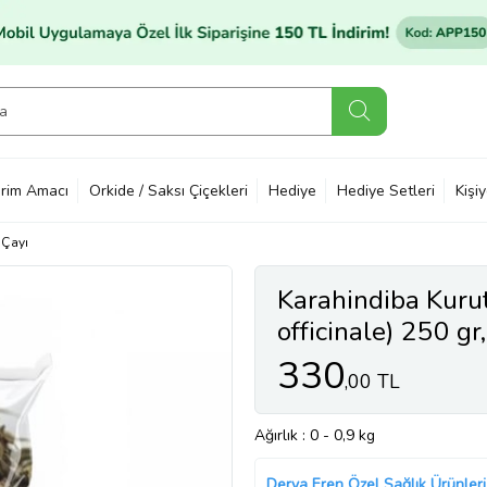
rim Amacı
Orkide / Saksı Çiçekleri
Hediye
Hediye Setleri
Kişi
 Çayı
Karahindiba Kuru
officinale) 250 gr
330
,00 TL
Ağırlık
: 0 - 0,9 kg
Derya Eren Özel Sağlık Ürünleri