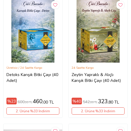
Ücretsiz / 24 Saatte Kargo
24 Saatte Kargo
Detoks Karışık Bitki Çayı (40
Zeytin Yapraklı & Alıçlı
Adet)
Karışık Bitki Çayı (40 Adet)
460
323
%23
%40
600
542
,00 TL
,80 TL
,00 TL
,00 TL
2. Ürüne %33 İndirim
2. Ürüne %33 İndirim