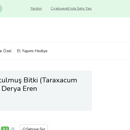
Yardım
Çiçeksepeti'nde Satış Yap
ye Özel
El Yapımı Hediye
tulmuş Bitki (Taraxacum
, Derya Eren
9,3
Satıcıya Sor