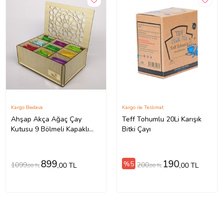
Kargo Bedava
Kargo ile Teslimat
Ahşap Akça Ağaç Çay
Teff Tohumlu 20Li Karışık
Kutusu 9 Bölmeli Kapaklı
Bitki Çayı
Poşet Bitki Çayı Saklama
Kabı Tea Box (Çaylar Dahil)
899
190
%5
1099
200
,00 TL
,00 TL
,00 TL
,00 TL