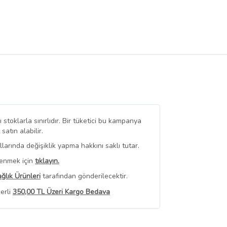
stoklarla sınırlıdır. Bir tüketici bu kampanya
tın alabilir.
arında değişiklik yapma hakkını saklı tutar.
renmek için
tıklayın.
ğlık Ürünleri
tarafından gönderilecektir.
erli
350,00 TL Üzeri Kargo Bedava
 Görüntüle
iyat bilgileri, satıcı tarafından