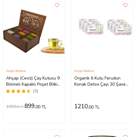
Kargo Bedava
Kargo Bedava
Ahşap (Ceviz) Çay Kutusu 9
Organik 6 Kutu Ferudun
Bölmeli Kapaklı Poşet Bitki
Konak Detox Çayı 30 Şase
Çayı Saklama Kabı Tea Box
Feridun Kunak
(3)
( Çaylar Dahil)
899
1210
1099
,00 TL
,00 TL
,00 TL