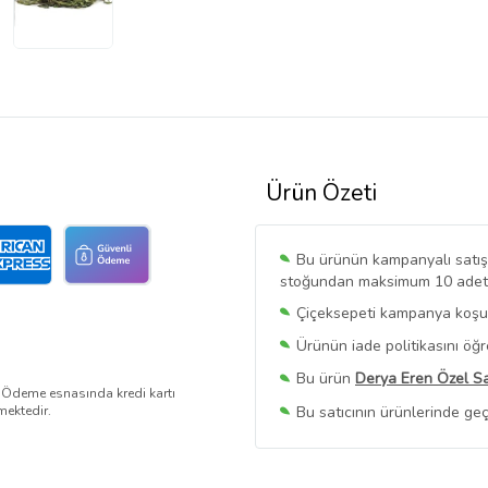
Ürün Özeti
Bu ürünün kampanyalı satışı 
stoğundan maksimum 10 adet sa
Çiçeksepeti kampanya koşull
Ürünün iade politikasını öğ
Bu ürün
Derya Eren Özel Sa
. Ödeme esnasında kredi kartı
Bu satıcının ürünlerinde geç
mektedir.
Bu Satıcının
Tüm Ürünlerini
Ürün sayfasında gördüğünüz f