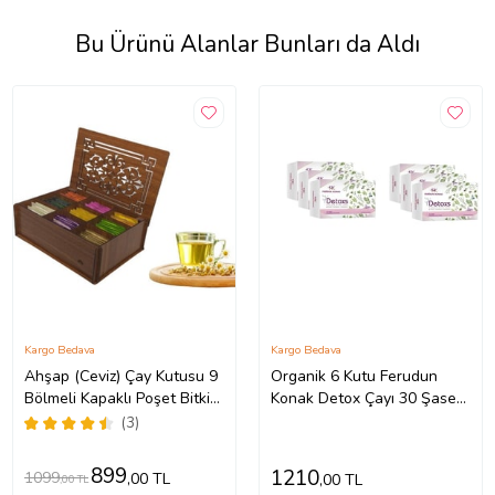
Bu Ürünü Alanlar Bunları da Aldı
Kargo Bedava
Kargo Bedava
Ahşap (Ceviz) Çay Kutusu 9
Organik 6 Kutu Ferudun
Bölmeli Kapaklı Poşet Bitki
Konak Detox Çayı 30 Şase
Çayı Saklama Kabı Tea Box
Feridun Kunak
(3)
( Çaylar Dahil)
899
1210
1099
,00 TL
,00 TL
,00 TL