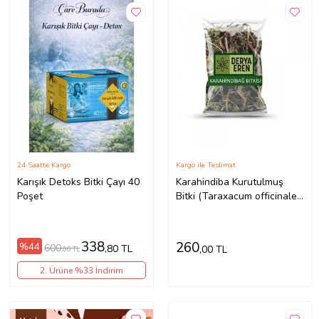
24 Saatte Kargo
Kargo ile Teslimat
Karışık Detoks Bitki Çayı 40
Karahindiba Kurutulmuş
Poşet
Bitki (Taraxacum officinale)
100 gr, Derya Eren
338
260
%44
600
,80 TL
,00 TL
,00 TL
2. Ürüne %33 İndirim