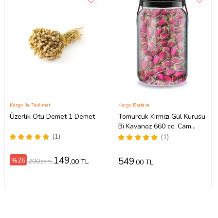
Kargo ile Teslimat
Kargo Bedava
Üzerlik Otu Demet 1 Demet
Tomurcuk Kırmızı Gül Kurusu
Bi Kavanoz 660 cc. Cam
Kavanozda Koyu Pembe
(1)
(1)
Tomurcuk Gül Dried Rose
Bud
149
549
%26
200
,00 TL
,00 TL
,00 TL