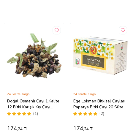
24 Saatte Kargo
24 Saatte Kargo
Doğal Osmanlı Çayı 1.Kalite
Ege Lokman Bitkisel Çayları
12 Bitki Karışık Kış Çayı
Papatya Bitki Çayı 20 Süzen
50GR
Poşet
(1)
(2)
174
174
,24 TL
,24 TL