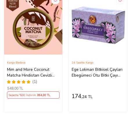
Kargo Bedava
24 Saatte Kargo
Mim and More Coconut
Ege Lokman Bitkisel Çayları
Matcha Hindistan Cevizli
Ebegümeci Otu Bitki Çayı
Matcha Yeşil Çay 25 Gr
20x1.5G
(1)
549
,00 TL
174
Sepette %30 İndirim
384
,30 TL
,24 TL