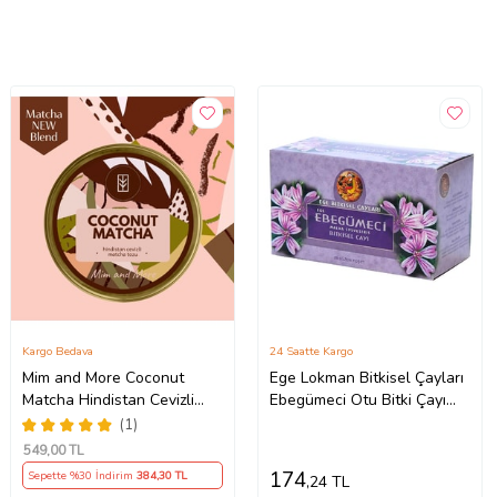
Kargo Bedava
24 Saatte Kargo
Mim and More Coconut
Ege Lokman Bitkisel Çayları
Matcha Hindistan Cevizli
Ebegümeci Otu Bitki Çayı
Matcha Yeşil Çay 25 Gr
20x1.5G
(1)
549
,00 TL
174
Sepette %30 İndirim
384
,30 TL
,24 TL