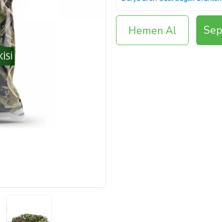
Sep
Hemen Al