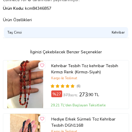
Ürün Kodu:
kcm84346857
Ürün Özellikleri
Taş Cinsi
Kehribar
İlginizi Çekebilecek Benzer Seçenekler
Kehribar Tesbih Toz kehribar Tesbih
Kırmızı Renk (Kırmızı-Siyah)
Kargo ile Teslimat
(6)
%27
273
,90 TL
373
,90 TL
29,21 TL'den Başlayan Taksitlerle
Hediye Erkek Sürmeli Toz Kehribar
Tesbih DGN1168
Kargo ile Teslimat