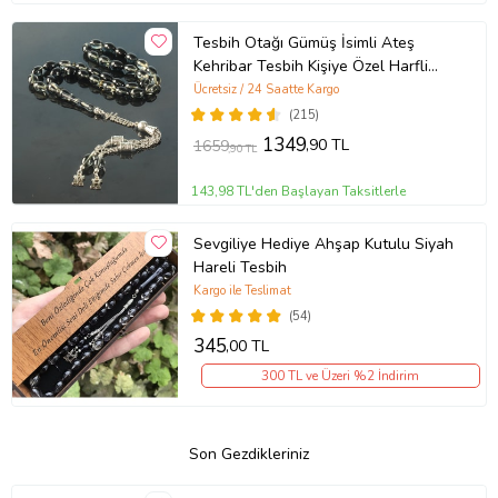
Tesbih Otağı Gümüş İsimli Ateş
Kehribar Tesbih Kişiye Özel Harfli
Ahşap Kutulu Sertifikalı Tespih
Ücretsiz / 24 Saatte Kargo
(Siyah)
(215)
1349
,90 TL
1659
,90 TL
143,98 TL'den Başlayan Taksitlerle
Sevgiliye Hediye Ahşap Kutulu Siyah
Hareli Tesbih
Kargo ile Teslimat
(54)
345
,00 TL
300 TL ve Üzeri %2 İndirim
Son Gezdikleriniz