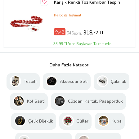
Karışık Renkli Toz Kehribar Tespih
Kargo ile Teslimat
%42
318
,72 TL
546
,80 TL
33,99 TL'den Başlayan Taksitlerle
Daha Fazla Kategori
Tesbih
Aksesuar Seti
Çakmak
Kol Saati
Cüzdan, Kartlık, Pasaportluk
Çelik Bileklik
Güller
Kupa