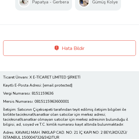
Papatya - Gerbera
Gümüş Kolye
Hata Bildir
Ticaret Ünvanı: X E-TİCARET LİMİTED ŞİRKETİ
Kayıtlı E-Posta Adresi:
[email protected]
Vergi Numarası: 8151159636
Mersis Numarası: 0815115963600001
İletişim: Satıcının Çiçeksepeti tarafından teyit edilmiş iletişim bilgileri ile
birlikte tacir/esnaf/sanatkar olan satıcılar için merkez adresi;
tacir/esnaf/sanatkar olmayan satıcılar için merkez adresinin bulunduğu il
bilgisi, ad, soyad ve T.C. kimlik numarası kayıt altında bulunmaktadır.
Adres: KAVAKLI MAH. İNKILAP CAD. NO: 21 İÇ KAPI NO: 2 BEYLİKDÜZÜ/
İSTANBUL 1500047326/342/TUR