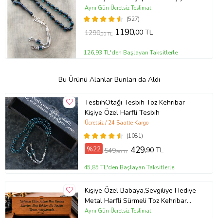
Özel İsimli Tesbih
Aynı Gün Ücretsiz Teslimat
(527)
1190
,00 TL
1290
,00 TL
126,93 TL'den Başlayan Taksitlerle
Bu Ürünü Alanlar Bunları da Aldı
TesbihOtağı Tesbih Toz Kehribar
Kişiye Özel Harfli Tesbih
Ücretsiz / 24 Saatte Kargo
(1081)
%22
429
,90 TL
549
,90 TL
45,85 TL'den Başlayan Taksitlerle
Kişiye Özel Babaya,Sevgiliye Hediye
Metal Harfli Sürmeli Toz Kehribar
Tesbih [ 5 Renk ] (Mavi)
Aynı Gün Ücretsiz Teslimat