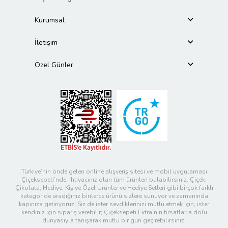
Kurumsal
İletişim
Özel Günler
Türkiye’nin önde gelen online alışveriş sitesi ve mobil uygulaması
Çiçeksepeti’nde, ihtiyacınız olan tüm ürünleri bulabilirsiniz. Çiçek,
Çikolata, Hediye, Kişiye Özel Ürünler ve Hediye Setleri gibi birçok farklı
kategoride aradığınız binlerce ürünü sizlere sunuyor ve zamanında
kapınıza getiriyoruz! Siz de ister sevdiklerinizi mutlu etmek için, ister
kendiniz için sipariş verebilir; Çiçeksepeti Extra’nın fırsatlarla dolu
dünyasıyla tanışarak mutlu bir gün geçirebilirsiniz.