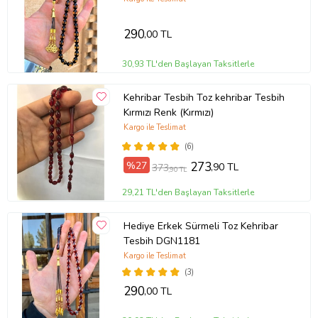
290
,00 TL
30,93 TL'den Başlayan Taksitlerle
Kehribar Tesbih Toz kehribar Tesbih
Kırmızı Renk (Kırmızı)
Kargo ile Teslimat
(6)
%27
273
,90 TL
373
,90 TL
29,21 TL'den Başlayan Taksitlerle
Hediye Erkek Sürmeli Toz Kehribar
Tesbih DGN1181
Kargo ile Teslimat
(3)
290
,00 TL