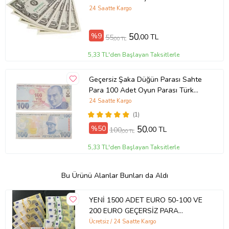
24 Saatte Kargo
%9
50
,00 TL
55
,00 TL
5,33 TL'den Başlayan Taksitlerle
Geçersiz Şaka Düğün Parası Sahte
Para 100 Adet Oyun Parası Türk
Lirası 100 TL
24 Saatte Kargo
(1)
%50
50
,00 TL
100
,00 TL
5,33 TL'den Başlayan Taksitlerle
Bu Ürünü Alanlar Bunları da Aldı
YENİ 1500 ADET EURO 50-100 VE
200 EURO GEÇERSİZ PARA
EĞLENCE OYUN ŞAKA DÜĞÜN
Ücretsiz / 24 Saatte Kargo