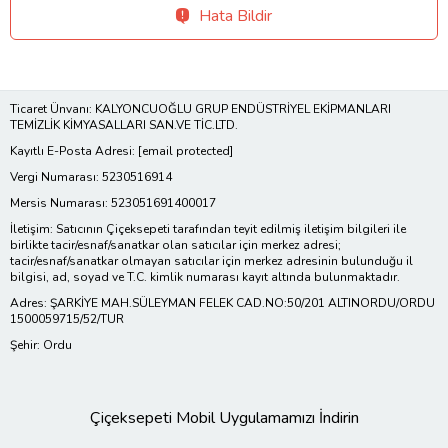
Hata Bildir
Ticaret Ünvanı: KALYONCUOĞLU GRUP ENDÜSTRİYEL EKİPMANLARI
TEMİZLİK KİMYASALLARI SAN.VE TİC.LTD.
Kayıtlı E-Posta Adresi:
[email protected]
Vergi Numarası: 5230516914
Mersis Numarası: 523051691400017
İletişim: Satıcının Çiçeksepeti tarafından teyit edilmiş iletişim bilgileri ile
birlikte tacir/esnaf/sanatkar olan satıcılar için merkez adresi;
tacir/esnaf/sanatkar olmayan satıcılar için merkez adresinin bulunduğu il
bilgisi, ad, soyad ve T.C. kimlik numarası kayıt altında bulunmaktadır.
Adres: ŞARKİYE MAH.SÜLEYMAN FELEK CAD.NO:50/201 ALTINORDU/ORDU
1500059715/52/TUR
Şehir: Ordu
Çiçeksepeti Mobil Uygulamamızı İndirin