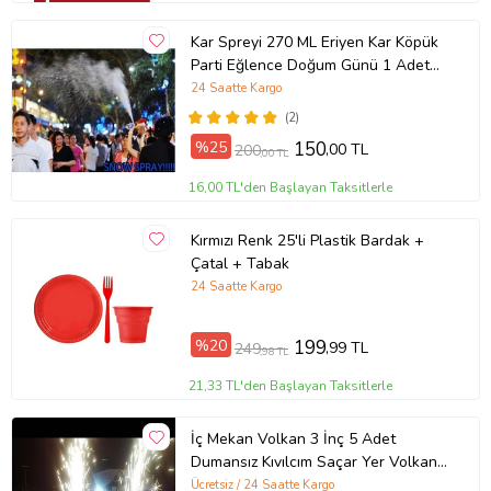
Kar Spreyi 270 ML Eriyen Kar Köpük
Parti Eğlence Doğum Günü 1 Adet
(Beyaz)
24 Saatte Kargo
(2)
%25
150
,00 TL
200
,00 TL
16,00 TL'den Başlayan Taksitlerle
Kırmızı Renk 25'li Plastik Bardak +
Çatal + Tabak
24 Saatte Kargo
%20
199
,99 TL
249
,98 TL
21,33 TL'den Başlayan Taksitlerle
İç Mekan Volkan 3 İnç 5 Adet
Dumansız Kıvılcım Saçar Yer Volkanı
Şelale
Ücretsiz / 24 Saatte Kargo