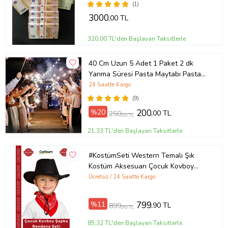
PARASI FİLM PARASI DİZİ
(1)
ÇEKİMLERİ İÇİN SAHTE PARA
3000
,00 TL
320,00 TL'den Başlayan Taksitlerle
40 Cm Uzun 5 Adet 1 Paket 2 dk
Yanma Süresi Pasta Maytabı Pasta
Volkanı Gelin Yolu İç Mekan
24 Saatte Kargo
Dumansız Tel Maytap Kıvılcım1
(9)
Saçar
%20
200
,00 TL
250
,00 TL
21,33 TL'den Başlayan Taksitlerle
#KostümSeti Western Temalı Şık
Kostüm Aksesuarı Çocuk Kovboy
Şapka Siyah Kırmızı Bandana Seti
Ücretsiz / 24 Saatte Kargo
%11
799
,90 TL
899
,90 TL
85,32 TL'den Başlayan Taksitlerle