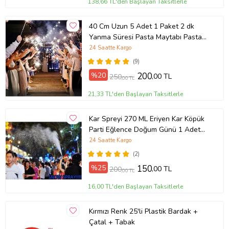
138,66 TL'den Başlayan Taksitlerle
40 Cm Uzun 5 Adet 1 Paket 2 dk
Yanma Süresi Pasta Maytabı Pasta
Volkanı Gelin Yolu İç Mekan
24 Saatte Kargo
Dumansız Tel Maytap Kıvılcım1
(9)
Saçar
%20
200
,00 TL
250
,00 TL
21,33 TL'den Başlayan Taksitlerle
Kar Spreyi 270 ML Eriyen Kar Köpük
Parti Eğlence Doğum Günü 1 Adet
(Beyaz)
24 Saatte Kargo
(2)
%25
150
,00 TL
200
,00 TL
16,00 TL'den Başlayan Taksitlerle
Kırmızı Renk 25'li Plastik Bardak +
Çatal + Tabak