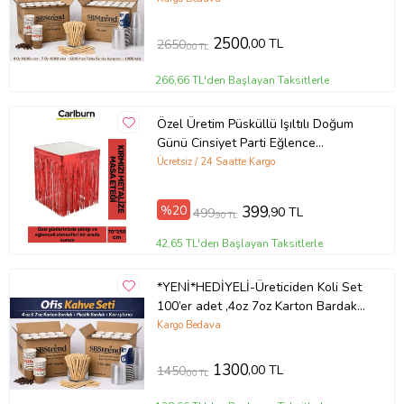
2500
,00 TL
2650
,00 TL
266,66 TL'den Başlayan Taksitlerle
Özel Üretim Püsküllü Işıltılı Doğum
Günü Cinsiyet Parti Eğlence
70*250cm Metalize Masa Eteği
Ücretsiz / 24 Saatte Kargo
%20
399
,90 TL
499
,90 TL
42,65 TL'den Başlayan Taksitlerle
*YENİ*HEDİYELİ-Üreticiden Koli Set
100’er adet ,4oz 7oz Karton Bardak
Set,Plastik Bardak,Karıştırıcı
Kargo Bedava
1300
,00 TL
1450
,00 TL