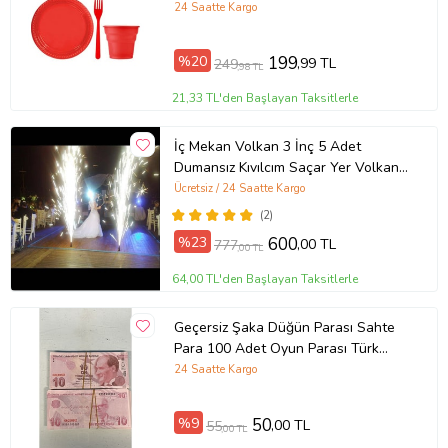
24 Saatte Kargo
%20
199
,99 TL
249
,98 TL
21,33 TL'den Başlayan Taksitlerle
İç Mekan Volkan 3 İnç 5 Adet
Dumansız Kıvılcım Saçar Yer Volkanı
Şelale
Ücretsiz / 24 Saatte Kargo
(2)
%23
600
,00 TL
777
,00 TL
64,00 TL'den Başlayan Taksitlerle
Geçersiz Şaka Düğün Parası Sahte
Para 100 Adet Oyun Parası Türk
Lirası 10 TL
24 Saatte Kargo
%9
50
,00 TL
55
,00 TL