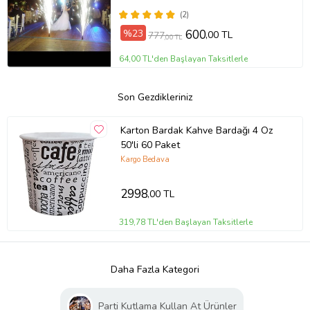
(2)
%23
600
,00 TL
777
,00 TL
64,00 TL'den Başlayan Taksitlerle
Son Gezdikleriniz
Karton Bardak Kahve Bardağı 4 Oz
50'li 60 Paket
Kargo Bedava
2998
,00 TL
319,78 TL'den Başlayan Taksitlerle
Daha Fazla Kategori
Parti Kutlama Kullan At Ürünler