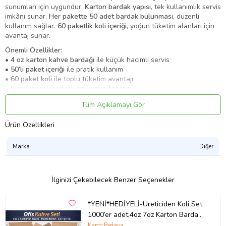
sunumları için uygundur.
Karton bardak yapısı
, tek kullanımlık servis
imkânı sunar.
Her pakette 50 adet bardak bulunması
, düzenli
kullanım sağlar.
60 paketlik koli içeriği
, yoğun tüketim alanları için
avantaj sunar.
Önemli Özellikler:
•
4 oz karton kahve bardağı
ile küçük hacimli servis
•
50’li paket içeriği
ile pratik kullanım
•
60 paket koli
ile toplu tüketim avantajı
•
Sıcak içecek servisi
için uygun tasarım
Ürün Kodu:
kcm48520047
Tüm Açıklamayı Gör
Ürün Özellikleri
Marka
Diğer
İlginizi Çekebilecek Benzer Seçenekler
*YENİ*HEDİYELİ-Üreticiden Koli Set
1000’er adet,4oz 7oz Karton Bardak
Set,Plastik Bardak,Karıştırıcı
Kargo Bedava