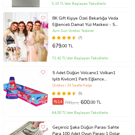
5,33 TL'den Başlayan Taksitlerle
BK Gift Kişiye Özel Bekarlığa Veda
Eğlenceli Damat Yüz Maskesi - 5
adet
Aynı Gün Ücretsiz Teslimat
(7)
679
,00 TL
72,42 TL'den Başlayan Taksitlerle
5 Adet Düğün Volcano1 Volkan1
Işıltı Kıvılcım1 Parti Eğlence
Malzemeleri Gelin Yolu İç Ve Dış
Ücretsiz / 24 Saatte Kargo
Mekan İçin Dumansız
(5)
%14
600
,00 TL
700
,00 TL
64,00 TL'den Başlayan Taksitlerle
Geçersiz Şaka Düğün Parası Sahte
Para 100 Adet Oyun Parası 1 Dolar