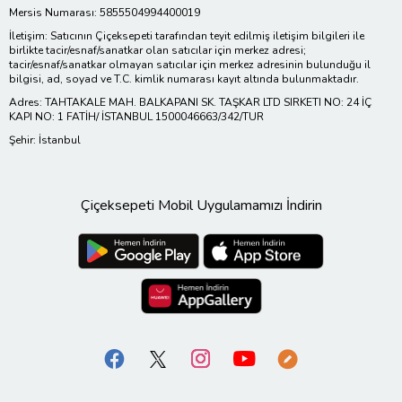
Mersis Numarası: 5855504994400019
İletişim: Satıcının Çiçeksepeti tarafından teyit edilmiş iletişim bilgileri ile
birlikte tacir/esnaf/sanatkar olan satıcılar için merkez adresi;
tacir/esnaf/sanatkar olmayan satıcılar için merkez adresinin bulunduğu il
bilgisi, ad, soyad ve T.C. kimlik numarası kayıt altında bulunmaktadır.
Adres: TAHTAKALE MAH. BALKAPANI SK. TAŞKAR LTD SIRKETI NO: 24 İÇ
KAPI NO: 1 FATİH/ İSTANBUL 1500046663/342/TUR
Şehir: İstanbul
Çiçeksepeti Mobil Uygulamamızı İndirin