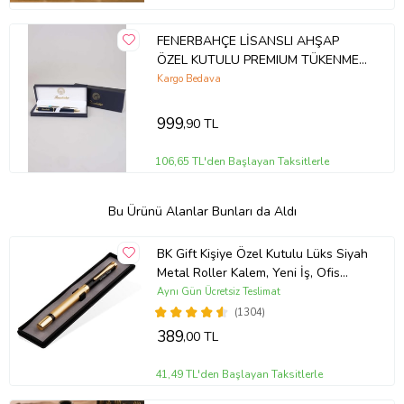
FENERBAHÇE LİSANSLI AHŞAP
ÖZEL KUTULU PREMIUM TÜKENMEZ
KALEM 2023 YENİ SEZON
Kargo Bedava
999
,90 TL
106,65 TL'den Başlayan Taksitlerle
Bu Ürünü Alanlar Bunları da Aldı
BK Gift Kişiye Özel Kutulu Lüks Siyah
Metal Roller Kalem, Yeni İş, Ofis
Hediyesi, Arkadaşa Hediye,
Aynı Gün Ücretsiz Teslimat
Öğretmenler Günü
(1304)
389
,00 TL
41,49 TL'den Başlayan Taksitlerle