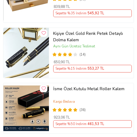
839
,88 TL
Sepette %35 İndirim
545
,92 TL
Kişiye Özel Gold Renk Petek Detaylı
Dolma Kalem
Aynı Gün Ücretsiz Teslimat
(14)
650
,90 TL
Sepette %15 İndirim
553
,27 TL
İsme Özel Kutulu Metal Roller Kalem
Kargo Bedava
(36)
923
,06 TL
Sepette %50 İndirim
461
,53 TL