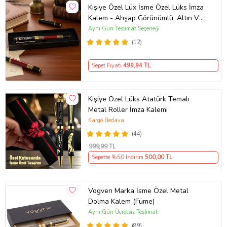
Kişiye Özel Lüx İsme Özel Lüks İmza
Kalem - Ahşap Görünümlü, Altın Ve
Kırmızı Detaylı İmza Kalemi Orjinal
Aynı Gün Teslimat Seçeneği
Kutusunda
(12)
Sepet Fiyatı
499
,94 TL
Kişiye Özel Lüks Atatürk Temalı
Metal Roller İmza Kalemi
Kargo Bedava
(44)
999
,99 TL
Sepette %50 İndirim
500
,00 TL
Vogven Marka İsme Özel Metal
Dolma Kalem (Füme)
Aynı Gün Ücretsiz Teslimat
(89)