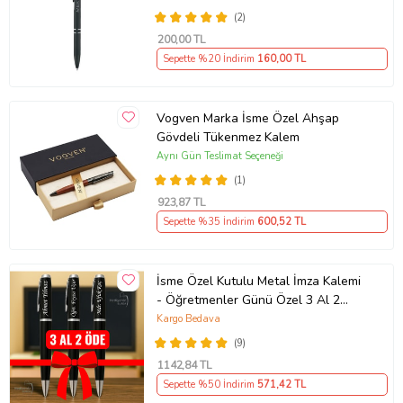
(2)
200
,00 TL
Sepette %20 İndirim
160
,00 TL
Vogven Marka İsme Özel Ahşap
Gövdeli Tükenmez Kalem
Aynı Gün Teslimat Seçeneği
(1)
923
,87 TL
Sepette %35 İndirim
600
,52 TL
İsme Özel Kutulu Metal İmza Kalemi
- Öğretmenler Günü Özel 3 Al 2
Öde
Kargo Bedava
(9)
1142
,84 TL
Sepette %50 İndirim
571
,42 TL