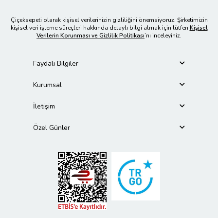
Çiçeksepeti olarak kişisel verilerinizin gizliliğini önemsiyoruz. Şirketimizin
kişisel veri işleme süreçleri hakkında detaylı bilgi almak için lütfen
Kişisel
Verilerin Korunması ve Gizlilik Politikası
’nı inceleyiniz.
Faydalı Bilgiler
Kurumsal
İletişim
Özel Günler