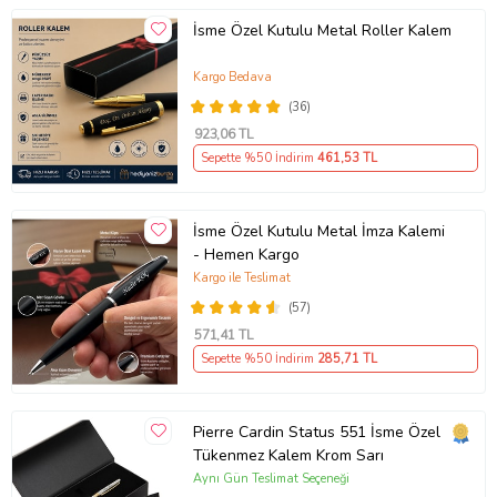
İsme Özel Kutulu Metal Roller Kalem
Kargo Bedava
(36)
923
,06 TL
Sepette %50 İndirim
461
,53 TL
İsme Özel Kutulu Metal İmza Kalemi
- Hemen Kargo
Kargo ile Teslimat
(57)
571
,41 TL
Sepette %50 İndirim
285
,71 TL
Pierre Cardin Status 551 İsme Özel
Tükenmez Kalem Krom Sarı
Aynı Gün Teslimat Seçeneği