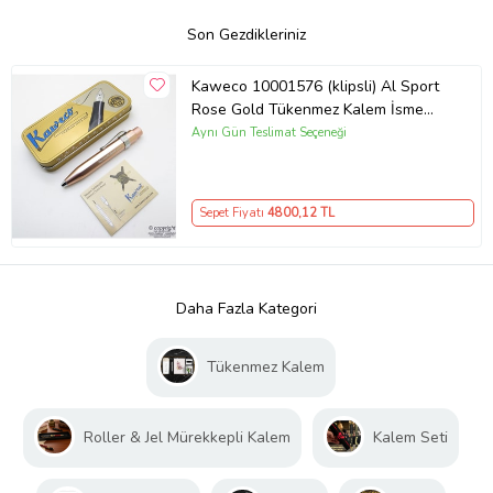
Son Gezdikleriniz
Kaweco 10001576 (klipsli) Al Sport
Rose Gold Tükenmez Kalem İsme
Özel Kalem
Aynı Gün Teslimat Seçeneği
Sepet Fiyatı
4800
,12 TL
Daha Fazla Kategori
Tükenmez Kalem
Roller & Jel Mürekkepli Kalem
Kalem Seti