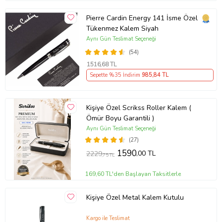
Pierre Cardin Energy 141 İsme Özel
Tükenmez Kalem Siyah
Aynı Gün Teslimat Seçeneği
(54)
1516
,68 TL
Sepette %35 İndirim
985
,84 TL
Kişiye Özel Scrikss Roller Kalem (
Ömür Boyu Garantili )
Aynı Gün Teslimat Seçeneği
(27)
1590
,00 TL
2229
,75 TL
169,60 TL'den Başlayan Taksitlerle
Kişiye Özel Metal Kalem Kutulu
Kargo ile Teslimat