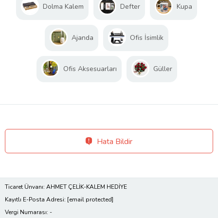
Dolma Kalem
Defter
Kupa
Ajanda
Ofis İsimlik
Ofis Aksesuarları
Güller
Hata Bildir
Ticaret Ünvanı: AHMET ÇELİK-KALEM HEDİYE
Kayıtlı E-Posta Adresi:
[email protected]
Vergi Numarası: -