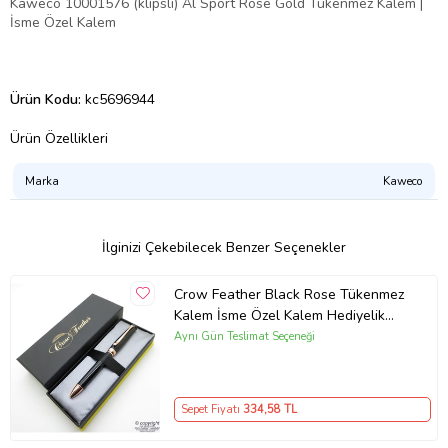
Kaweco 10001576 (klipsli) Al Sport Rose Gold Tükenmez Kalem |
İsme Özel Kalem
Ürün Kodu:
kc5696944
Ürün Özellikleri
Marka
Kaweco
İlginizi Çekebilecek Benzer Seçenekler
Crow Feather Black Rose Tükenmez
Kalem İsme Özel Kalem Hediyelik
Kalem
Aynı Gün Teslimat Seçeneği
Sepet Fiyatı
334
,58 TL