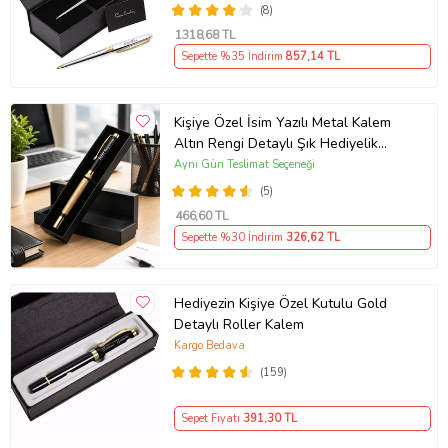
(8)
1318
,68 TL
Sepette %35 İndirim
857
,14 TL
Kişiye Özel İsim Yazılı Metal Kalem
Altın Rengi Detaylı Şık Hediyelik
Roller Kalem Özel Kutusunda İmza
Aynı Gün Teslimat Seçeneği
Kalemi
(5)
466
,60 TL
Sepette %30 İndirim
326
,62 TL
Hediyezin Kişiye Özel Kutulu Gold
Detaylı Roller Kalem
Kargo Bedava
(159)
Sepet Fiyatı
391
,30 TL