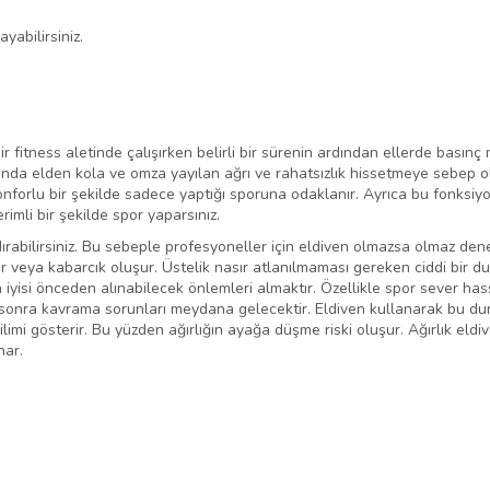
yabilirsiniz.
bir fitness aletinde çalışırken belirli bir sürenin ardından ellerde basınç
 elden kola ve omza yayılan ağrı ve rahatsızlık hissetmeye sebep olur.
nforlu bir şekilde sadece yaptığı sporuna odaklanır. Ayrıca bu fonksiyo
verimli bir şekilde spor yaparsınız.
ldırabilirsiniz. Bu sebeple profesyoneller için eldiven olmazsa olmaz den
ır veya kabarcık oluşur. Üstelik nasır atlanılmaması gereken ciddi bir du
iyisi önceden alınabilecek önlemleri almaktır. Özellikle spor sever hassa
re sonra kavrama sorunları meydana gelecektir. Eldiven kullanarak bu du
mi gösterir. Bu yüzden ağırlığın ayağa düşme riski oluşur. Ağırlık eldiv
nar.