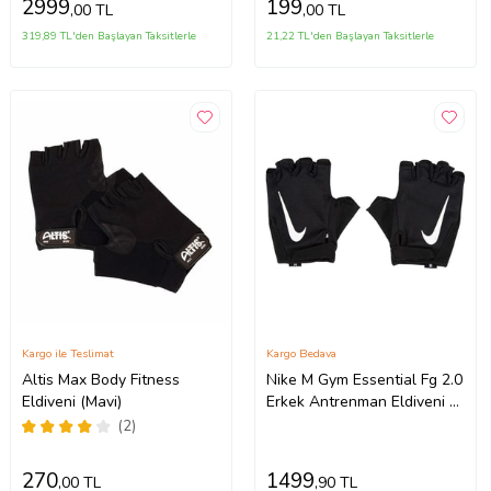
2999
199
,00 TL
,00 TL
uygundur. 10-12-14 16 OZ
büyüklükte İstediğiniz
319,89 TL'den Başlayan Taksitlerle
21,22 TL'den Başlayan Taksitlerle
Bedeni msj ile bildiriniz
Kargo ile Teslimat
Kargo Bedava
Altis Max Body Fitness
Nike M Gym Essential Fg 2.0
Eldiveni (Mavi)
Erkek Antrenman Eldiveni -
N.101.2315.091.MD
(2)
270
1499
,00 TL
,90 TL