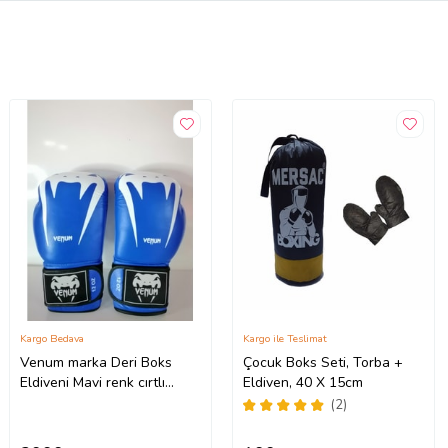
Kargo Bedava
Kargo ile Teslimat
Venum marka Deri Boks
Çocuk Boks Seti, Torba +
Eldiveni Mavi renk cırtlı
Eldiven, 40 X 15cm
model Orjinal Dana derisidir
(2)
İTHAL ÜRÜNDÜR
profesyonel sporcular için