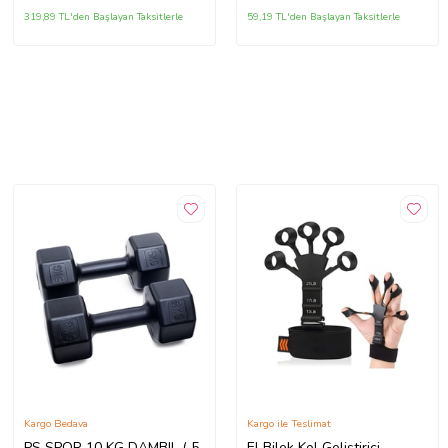
büyüklükte İstediğiniz
319,89 TL'den Başlayan Taksitlerle
59,19 TL'den Başlayan Taksitlerle
Bedeni msj ile bildiriniz
Kargo Bedava
Kargo ile Teslimat
PS SPOR 10 KG DAMBIL ( 5
El Bilek Kol Geliştirici