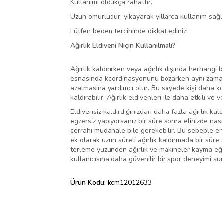
Kullanımı oldukça rahattır.
Uzun ömürlüdür, yıkayarak yıllarca kullanım sağla
Lütfen beden tercihinde dikkat ediniz!
Ağırlık Eldiveni Niçin Kullanılmalı?
Ağırlık kaldırırken veya ağırlık dışında herhangi 
esnasında koordinasyonunu bozarken aynı zamanda
azalmasına yardımcı olur. Bu sayede kişi daha ko
kaldırabilir. Ağırlık eldivenleri ile daha etkili ve 
Eldivensiz kaldırdığınızdan daha fazla ağırlık ka
egzersiz yapıyorsanız bir süre sonra elinizde nas
cerrahi müdahale bile gerekebilir. Bu sebeple en 
ek olarak uzun süreli ağırlık kaldırmada bir sü
terleme yüzünden ağırlık ve makineler kayma eğili
kullanıcısına daha güvenilir bir spor deneyimi su
Ürün Kodu:
kcm12012633