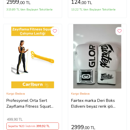
2999
124
,00 TL
,00 TL
uygundur. 10-12-14 16 OZ
büyüklükte İstediğiniz
319,89 TL'den Başlayan Taksitlerle
13,22 TL'den Başlayan Taksitlerle
Bedeni msj ile bildiriniz
Kargo Bedava
Kargo Bedava
Profesyonel Orta Sert
Fairtex marka Deri Boks
Zayıflama Fitness Squat
Eldiveni beyaz renk ipli
Çalışma Lastiği Jimnastik
model Orjinal Dana derisidir
Spor Aerobik Direnç Bant
İTHAL ÜRÜNDÜR
499
,90 TL
profesyonel sporcular için
2999
Sepette %20 İndirim
399
,92 TL
,00 TL
uygundur. 10-12-14 16 OZ