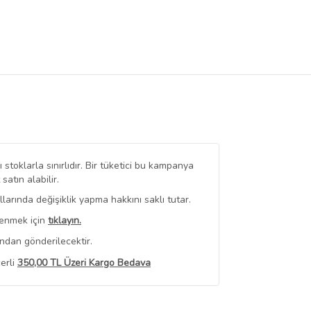
stoklarla sınırlıdır. Bir tüketici bu kampanya
tın alabilir.
arında değişiklik yapma hakkını saklı tutar.
renmek için
tıklayın.
ndan gönderilecektir.
erli
350,00 TL Üzeri Kargo Bedava
 Görüntüle
iyat bilgileri, satıcı tarafından