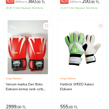
360
200
%20
%20
450
249
,00 TL
,00 TL
,00 TL
,00 TL
38,40 TL'den Başlayan Taksitlerle
21,33 TL'den Başlayan Taksitlerle
Kargo Bedava
Kargo Bedava
Venum marka Deri Boks
Hattrick SPEED Kaleci
Eldiveni kırmızı renk cırtlı
Eldiveni
model Orjinal Dana derisidir
İTHAL ÜRÜNDÜR
profesyonel sporcular için
2999
555
,00 TL
,00 TL
uygundur. 10-12-14 16 OZ