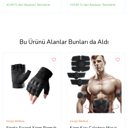
büyüklükte İstediğiniz
42,65 TL'den Başlayan Taksitlerle
319,89 TL'den Başlayan Taksitlerle
Bedeni msj ile bildiriniz
Bu Ürünü Alanlar Bunları da Aldı
Kargo Bedava
Kargo Bedava
Single Sword Yarım Parmak
Karın Kası Çalıştırıcı Masaj