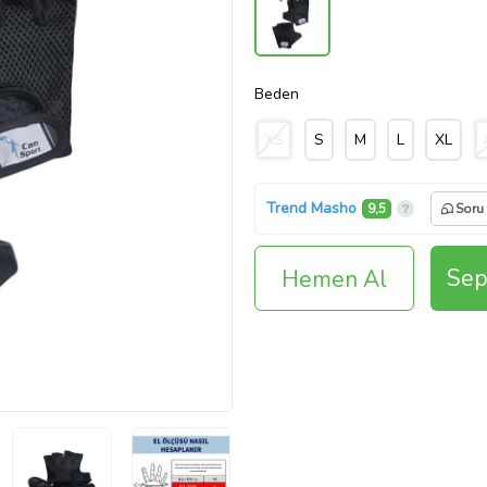
Beden
XS
S
M
L
XL
Trend Masho
9,5
Soru
Sep
Hemen Al