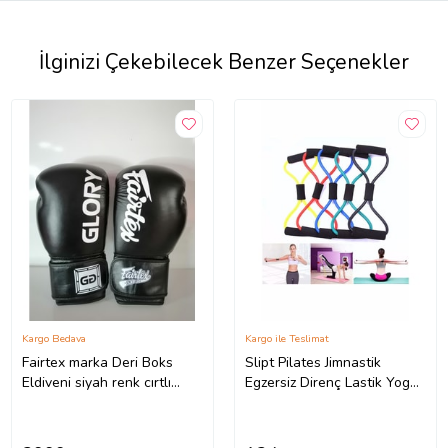
İlginizi Çekebilecek Benzer Seçenekler
Kargo Bedava
Kargo ile Teslimat
Fairtex marka Deri Boks
Slipt Pilates Jimnastik
Eldiveni siyah renk cırtlı
Egzersiz Direnç Lastik Yoga
model Orjinal Dana derisidir
Spor Kondisyon Aerobik
İTHAL ÜRÜNDÜR
Bandı
profesyonel sporcular için