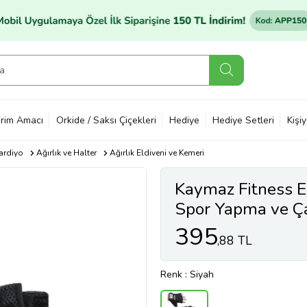
rim Amacı
Orkide / Saksı Çiçekleri
Hediye
Hediye Setleri
Kişi
Kardiyo
Ağırlık ve Halter
Ağırlık Eldiveni ve Kemeri
Kaymaz Fitness El
Spor Yapma ve Ça
Eldiveni (Siyah)
395
,88 TL
Renk
: Siyah