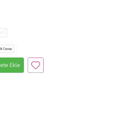
XXL
 & Cevap
ete Ekle