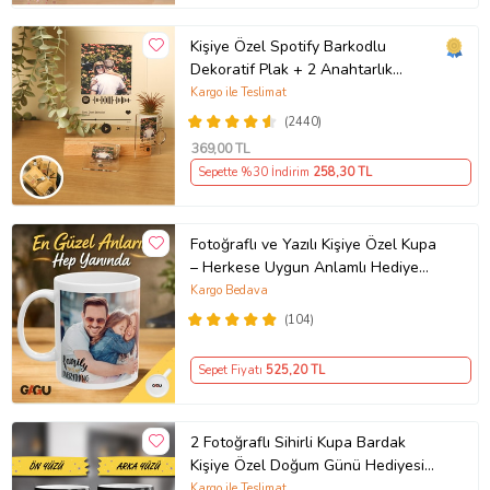
Kişiye Özel Spotify Barkodlu
Dekoratif Plak + 2 Anahtarlık
Babaya Anneye Sevgiliye Arkadaşa
Kargo ile Teslimat
Hediye
(2440)
369
,00 TL
Sepette %30 İndirim
258
,30 TL
Fotoğraflı ve Yazılı Kişiye Özel Kupa
– Herkese Uygun Anlamlı Hediye
Porselen Baskılı Kupa (Beyaz)
Kargo Bedava
(104)
Sepet Fiyatı
525
,20 TL
2 Fotoğraflı Sihirli Kupa Bardak
Kişiye Özel Doğum Günü Hediyesi
Sevgiliye Hediye Anneye Babaya
Kargo ile Teslimat