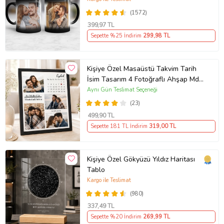
Ablaya Abiye Kız Erkek Kardeşe
(1572)
Arkadaşa Resimli Günü Yıl Dönümü
399
,97 TL
Hediyesi
Sepette %25 İndirim
299
,98 TL
Kişiye Özel Masaüstü Takvim Tarih
İsim Tasarım 4 Fotoğraflı Ahşap Mdf
Resimli Kolaj Çerçeve
Aynı Gün Teslimat Seçeneği
(23)
499
,90 TL
Sepette 181 TL İndirim
319
,00 TL
Kişiye Özel Gökyüzü Yıldız Haritası
Tablo
Kargo ile Teslimat
(980)
337
,49 TL
Sepette %20 İndirim
269
,99 TL