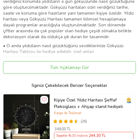
verdiğiniz konumda yıldızların o gün gökyüzünde nasıl gözüktüğüne
göre oluşturulmaktadır. Gökyüzü haritaları sizin verdiğiniz tarihe,
saate ve konuma göre hazırlanır yani tamamen kişiye özeldir. Yıldız
haritası veya Gökyüzü Haritası tamamen bilimsel hesaplamaya
dayalı programlar aracılığıyla oluşturulmaktadır. Son dönemde
çiftler arasında da çok popüler olan hediye çeşidi olmakla birlikte
dekorasyon olarak da oldukça şık duran bir tasarımdır.
• O anda yıldızların nasıl gözüktüğünü sevdiklerinize Gökyüzü
Haritası Tablosu ile hediye edebilir, özel anları
ölümsüzleştirebilirsiniz.
• Kişiye Özel Gökyüzü Yıldız Haritası sıra dışı ve benzersiz hediye
Tüm Açıklamayı Gör
arayanlar için Eşe, dosta, sevgiliye, arkadaşa herkesin mutlu
olabileceği anlamlı bir hediyedir.
• Yıl dönümü, doğum günü, yeni iş, yılbaşı, sevgililer günü, anneler
İlginizi Çekebilecek Benzer Seçenekler
günü, babalar günü ve bir çok gün için Gökyüzü Yıldız Haritası
Tablo tercih edebilirsiniz!
Kişiye Özel Yıldız Haritası Şeffaf
Ürün İçeriği:
Gökyüzü haritası, hediye anahtarlık ve ahşap stand
Pleksiglass + Ahşap stand hediyeli
Malzeme:
3 mm Pleksiglass (camdan daha dayınklı ve kırılmaz )
üzerine son teknoloji UV baskı sistemi uygulanır
Kargo ile Teslimat
(26)
Ürün Kodu:
kcm87330349
349
,00 TL
Sepette %30 İndirim
244
,30 TL