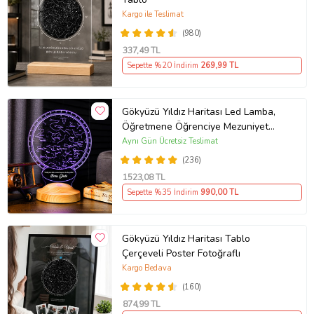
Kargo ile Teslimat
(980)
337
,49 TL
Sepette %20 İndirim
269
,99 TL
Gökyüzü Yıldız Haritası Led Lamba,
Öğretmene Öğrenciye Mezuniyet
Hediyesi, Horoskop Astroloji
Aynı Gün Ücretsiz Teslimat
Haritası, Sevgiliye Hediye, Özel Gün
(236)
Hediyesi Kişiye Özel İsimli Led
1523
,08 TL
Lamba
Sepette %35 İndirim
990
,00 TL
Gökyüzü Yıldız Haritası Tablo
Çerçeveli Poster Fotoğraflı
Kargo Bedava
(160)
874
,99 TL