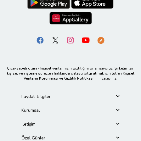
Çiçeksepeti olarak kişisel verilerinizin gizliliğini önemsiyoruz. Şirketimizin
kişisel veri işleme süreçleri hakkında detaylı bilgi almak için lütfen
Kişisel
Verilerin Korunması ve Gizlilik Politikası
’nı inceleyiniz.
Faydalı Bilgiler
Kurumsal
İletişim
Özel Günler