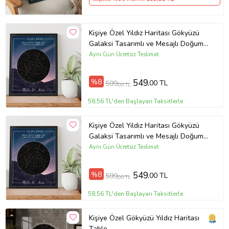
Kişiye Özel Yıldız Haritası Gökyüzü
Galaksi Tasarımlı ve Mesajlı Doğum
Haritası Siyah 21x30 Çerçeve oh944
Aynı Gün Ücretsiz Teslimat
%8
549
,00 TL
599
,00 TL
58,56 TL'den Başlayan Taksitlerle
Kişiye Özel Yıldız Haritası Gökyüzü
Galaksi Tasarımlı ve Mesajlı Doğum
Haritası Siyah 21x30 Çerçeve oh943
Aynı Gün Ücretsiz Teslimat
%8
549
,00 TL
599
,00 TL
58,56 TL'den Başlayan Taksitlerle
Kişiye Özel Gökyüzü Yıldız Haritası
Tablo