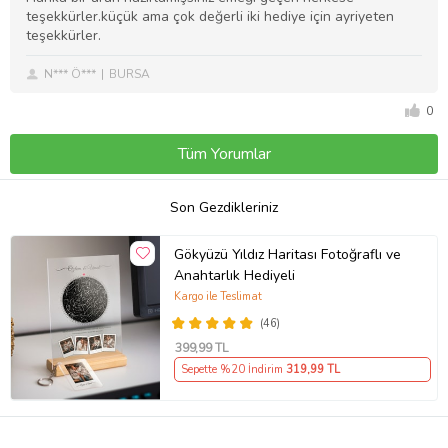
teşekkürler.küçük ama çok değerli iki hediye için ayriyeten
teşekkürler.
N*** Ö***
BURSA
0
Tüm Yorumlar
Son Gezdikleriniz
Gökyüzü Yıldız Haritası Fotoğraflı ve
Anahtarlık Hediyeli
Kargo ile Teslimat
(46)
399
,99 TL
Sepette %20 İndirim
319
,99 TL