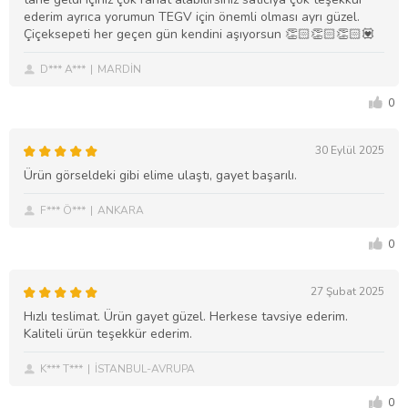
ederim ayrıca yorumun TEGV için önemli olması ayrı güzel.
Çiçeksepeti her geçen gün kendini aşıyorsun 👏🏻👏🏻👏🏻💟
D*** A***
MARDİN
0
30 Eylül 2025
Ürün görseldeki gibi elime ulaştı, gayet başarılı.
F*** Ö***
ANKARA
0
27 Şubat 2025
Hızlı teslimat. Ürün gayet güzel. Herkese tavsiye ederim.
Kaliteli ürün teşekkür ederim.
K*** T***
İSTANBUL-AVRUPA
0