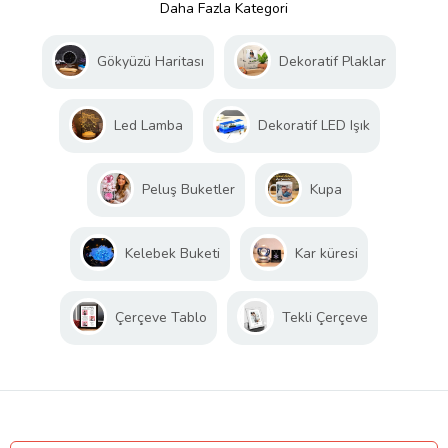
Daha Fazla Kategori
Gökyüzü Haritası
Dekoratif Plaklar
Led Lamba
Dekoratif LED Işık
Peluş Buketler
Kupa
Kelebek Buketi
Kar küresi
Çerçeve Tablo
Tekli Çerçeve