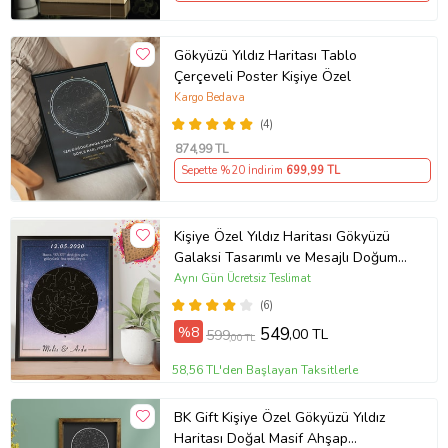
Gökyüzü Yıldız Haritası Tablo
Çerçeveli Poster Kişiye Özel
Kargo Bedava
(4)
874
,99 TL
Sepette %20 İndirim
699
,99 TL
Kişiye Özel Yıldız Haritası Gökyüzü
Galaksi Tasarımlı ve Mesajlı Doğum
Haritası Siyah 21x30 Çerçeve oh942
Aynı Gün Ücretsiz Teslimat
(6)
%8
549
,00 TL
599
,00 TL
58,56 TL'den Başlayan Taksitlerle
BK Gift Kişiye Özel Gökyüzü Yıldız
Haritası Doğal Masif Ahşap