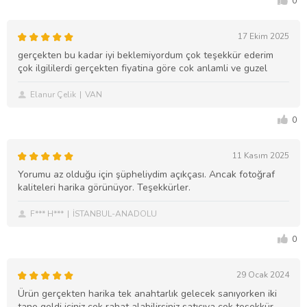
0
17 Ekim 2025
gerçekten bu kadar iyi beklemiyordum çok teşekkür ederim
çok ilgililerdi gerçekten fiyatina göre cok anlamli ve guzel
Elanur Çelik
VAN
0
11 Kasım 2025
Yorumu az olduğu için şüpheliydim açıkçası. Ancak fotoğraf
kaliteleri harika görünüyor. Teşekkürler.
F*** H***
İSTANBUL-ANADOLU
0
29 Ocak 2024
Ürün gerçekten harika tek anahtarlık gelecek sanıyorken iki
tane geldi içiniz çok rahat alabilirsiniz satıcıya çok teşekkür