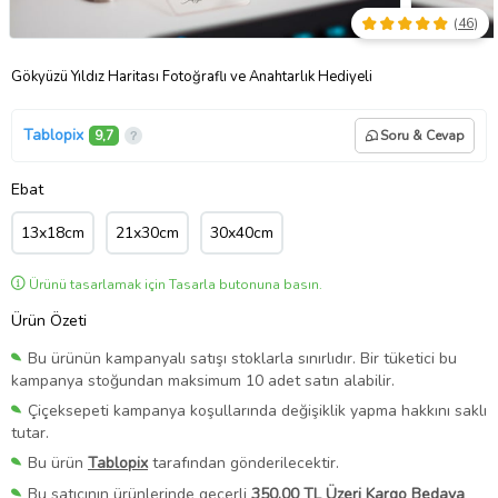
(
46
)
Gökyüzü Yıldız Haritası Fotoğraflı ve Anahtarlık Hediyeli
Tablopix
9,7
Soru & Cevap
Ebat
13x18cm
21x30cm
30x40cm
Ürünü tasarlamak için Tasarla butonuna basın.
Ürün Özeti
Bu ürünün kampanyalı satışı stoklarla sınırlıdır. Bir tüketici bu
kampanya stoğundan maksimum 10 adet satın alabilir.
Çiçeksepeti kampanya koşullarında değişiklik yapma hakkını saklı
tutar.
Bu ürün
Tablopix
tarafından gönderilecektir.
Bu satıcının ürünlerinde geçerli
350,00 TL Üzeri Kargo Bedava