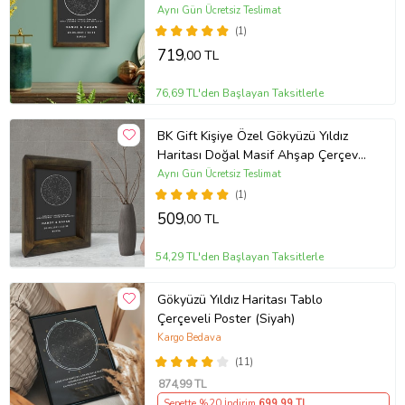
Çerçeveli Tablo 30x40cm
Aynı Gün Ücretsiz Teslimat
(1)
719
,00 TL
76,69 TL'den Başlayan Taksitlerle
BK Gift Kişiye Özel Gökyüzü Yıldız
Haritası Doğal Masif Ahşap Çerçeve
15x20cm
Aynı Gün Ücretsiz Teslimat
(1)
509
,00 TL
54,29 TL'den Başlayan Taksitlerle
Gökyüzü Yıldız Haritası Tablo
Çerçeveli Poster (Siyah)
Kargo Bedava
(11)
874
,99 TL
Sepette %20 İndirim
699
,99 TL