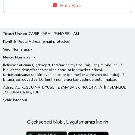
Hata Bildir
Ticaret Ünvanı: CABİR KARA - PANO REKLAM
Kayıtlı E-Posta Adresi:
[email protected]
Vergi Numarası: -
Mersis Numarası: -
İletişim: Satıcının Çiçeksepeti tarafından teyit edilmiş iletişim bilgileri ile
birlikte tacir/esnaf/sanatkar olan satıcılar için merkez adresi;
tacir/esnaf/sanatkar olmayan satıcılar için merkez adresinin bulunduğu il
bilgisi, ad, soyad ve T.C. kimlik numarası kayıt altında bulunmaktadır.
Adres: ALİ KUŞÇU MAH. YUSUF ZİYAPAŞA SK. NO: 14 A FATİH/İSTANBUL
1500046663/342/TUR
Şehir: İstanbul
Çiçeksepeti Mobil Uygulamamızı İndirin