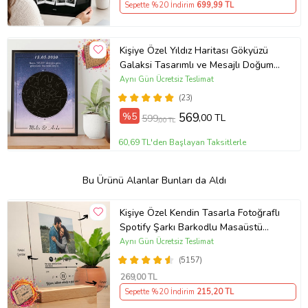
Sepette %20 İndirim
699
,99 TL
Kişiye Özel Yıldız Haritası Gökyüzü
Galaksi Tasarımlı ve Mesajlı Doğum
Haritası Siyah 21x30 Çerçeve oh946
Aynı Gün Ücretsiz Teslimat
(23)
%5
569
,00 TL
599
,00 TL
60,69 TL'den Başlayan Taksitlerle
Bu Ürünü Alanlar Bunları da Aldı
Kişiye Özel Kendin Tasarla Fotoğraflı
Spotify Şarkı Barkodlu Masaüstü
Plak Fotoğraf Çerçevesi
Aynı Gün Ücretsiz Teslimat
(5157)
269
,00 TL
Sepette %20 İndirim
215
,20 TL