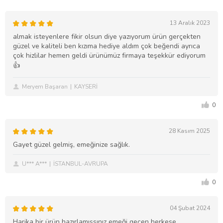
13 Aralık 2023
almak isteyenlere fikir olsun diye yazıyorum ürün gerçekten
güzel ve kaliteli ben kızıma hediye aldım çok beğendi ayrıca
çok hizlilar hemen geldi ürünümüz firmaya teşekkür ediyorum
👍
Meryem Başaran
KAYSERİ
0
28 Kasım 2025
Gayet güzel gelmiş, emeğinize sağlık.
U*** A***
İSTANBUL-AVRUPA
0
04 Şubat 2024
Harika bir ürün hazırlamışsınız emeği geçen herkese