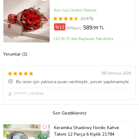
Aynı Gün Ücretsiz Teslimat
(21475)
%13
589
,99 TL
679
,99 TL
122,91 TL'den Başlayan Taksitlerle
Yorumlar (1)
08 Temmuz 2026
Bu ürün için yalnızca puan verilmiştir, yorum yapılmamıştır.
Z*** İ***
BURSA
Son Gezdikleriniz
Keramika Shadowy Nordic Kahve
Takımı 12 Parça 6 Kişilik 21784