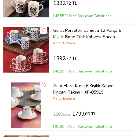
1392
,72 TL
148,55 TL'den Başlayan Taksitlerle
Güral Porselen Camelia 12 Parça 6
Kişilik Bone Türk Kahvesi Fincan
Takımı - 2411
Kargo Bedava
1392
,72 TL
148,55 TL'den Başlayan Taksitlerle
Acar Elora Krem 6 Kişilik Kahve
Fincanı Takımı HXF-05919
Kargo Bedava
1799
,00 TL
2200
,00 TL
191,89 TL'den Başlayan Taksitlerle