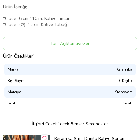
Ürün İçeriği;
*6 adet 6 cm 110 ml Kahve Fincanı
*6 adet (Ø)=12 cm Kahve Tabağı
• Yüzey Yapısı: Mat
Tüm Açıklamayı Gör
• Malzeme: Stoneware / Earthenware
Ürün Özellikleri
• Renkleri ve baskısı solmaz.
Marka
Keramika
• Mikrodalga fırınlarda kullanılabilir.
Kişi Sayısı
6 Kişilik
• Kolay temizlenir, mikrop barındırmaz.
Materyal
Stoneware
• Bulaşık makinesinde 50°C'de yıkanabilir.
Renk
Siyah
• Tamamen sağlıklı ve ekolojik malzeme yapısına sahiptir.
İlginizi Çekebilecek Benzer Seçenekler
• Türkiye'de üretilmiştir.
Ürün Kodu:
kcm59429155
Keramika Safir Damla Kahve Sunum