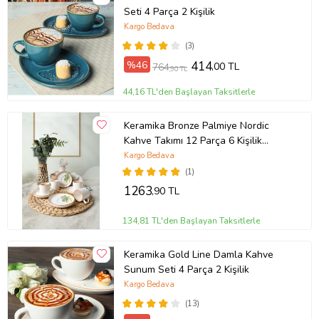
Seti 4 Parça 2 Kişilik
Kargo Bedava
(3)
%46
414
,00 TL
764
,90 TL
44,16 TL'den Başlayan Taksitlerle
Keramika Bronze Palmiye Nordic
Kahve Takımı 12 Parça 6 Kişilik
22902-03 (Çok Renkli)
Kargo Bedava
(1)
1263
,90 TL
134,81 TL'den Başlayan Taksitlerle
Keramika Gold Line Damla Kahve
Sunum Seti 4 Parça 2 Kişilik
Kargo Bedava
(13)