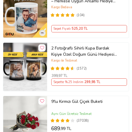
– Herkese Uygun Anlamlı Hediye
Porselen Baskılı Kupa (Beyaz)
Kargo Bedava
(104)
Sepet Fiyatı
525
,20 TL
2 Fotoğraflı Sihirli Kupa Bardak
Kişiye Özel Doğum Günü Hediyesi
Sevgiliye Hediye Anneye Babaya
Kargo ile Teslimat
Ablaya Abiye Kız Erkek Kardeşe
(1572)
Arkadaşa Resimli Günü Yıl Dönümü
399
,97 TL
Hediyesi
Sepette %25 İndirim
299
,98 TL
9'lu Kırmızı Gül Çiçek Buketi
Aynı Gün Ücretsiz Teslimat
(37038)
689
,99 TL