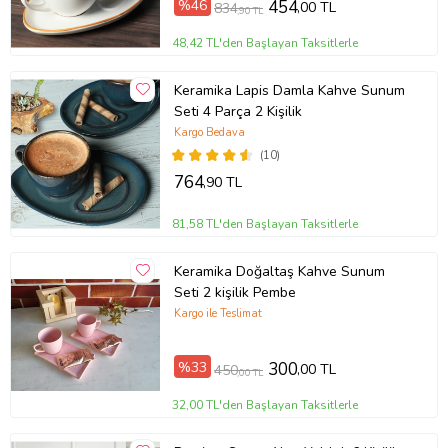
%46
454
,00 TL
834
,90 TL
48,42 TL'den Başlayan Taksitlerle
Keramika Lapis Damla Kahve Sunum
Seti 4 Parça 2 Kişilik
Kargo Bedava
(10)
764
,90 TL
81,58 TL'den Başlayan Taksitlerle
Keramika Doğaltaş Kahve Sunum
Seti 2 kişilik Pembe
Kargo ile Teslimat
%33
300
,00 TL
450
,00 TL
32,00 TL'den Başlayan Taksitlerle