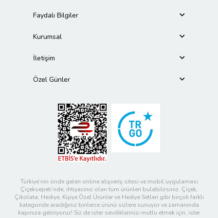
Faydalı Bilgiler
Kurumsal
İletişim
Özel Günler
Türkiye’nin önde gelen online alışveriş sitesi ve mobil uygulaması
Çiçeksepeti’nde, ihtiyacınız olan tüm ürünleri bulabilirsiniz. Çiçek,
Çikolata, Hediye, Kişiye Özel Ürünler ve Hediye Setleri gibi birçok farklı
kategoride aradığınız binlerce ürünü sizlere sunuyor ve zamanında
kapınıza getiriyoruz! Siz de ister sevdiklerinizi mutlu etmek için, ister