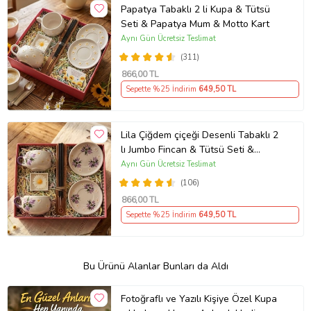
Papatya Tabaklı 2 li Kupa & Tütsü
Seti & Papatya Mum & Motto Kart
Aynı Gün Ücretsiz Teslimat
(311)
866
,00 TL
Sepette %25 İndirim
649
,50 TL
Lila Çiğdem çiçeği Desenli Tabaklı 2
lı Jumbo Fincan & Tütsü Seti &
Papatya Mum &
Aynı Gün Ücretsiz Teslimat
(106)
866
,00 TL
Sepette %25 İndirim
649
,50 TL
Bu Ürünü Alanlar Bunları da Aldı
Fotoğraflı ve Yazılı Kişiye Özel Kupa