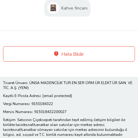
Kahve fincanı
Hata Bildir
Ticaret Ünvanı: ÜNSA MADENCİLİK TUR.EN.SER.ORM.ÜR.ELEKT.ÜR.SAN. VE
TİC. A.Ş. (YENİ)
Kayıtlı E-Posta Adresi:
[email protected]
Vergi Numarası: 9150184322
Mersis Numarası: 915018432200027
İletişim: Satıcının Çiçeksepeti tarafından teyit edilmiş iletişim bilgileri ile
birlikte tacir/esnaf/sanatkar olan satıcılar için merkez adresi;
tacir/esnaf/sanatkar olmayan satıcılar için merkez adresinin bulunduğu il
bilgisi, ad, soyad ve T.C. kimlik numarası kayıt altında bulunmaktadır.