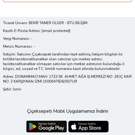
Ticaret Ünvanı: BEKİR TANER ÜLGER - BTU BİLİŞİM
Kayıtlı E-Posta Adresi:
[email protected]
Vergi Numarası: -
Mersis Numarası: -
İletişim: Satıcının Çiçeksepeti tarafından teyit edilmiş iletişim bilgileri ile
birlikte tacir/esnaf/sanatkar olan satıcılar için merkez adresi;
tacir/esnaf/sanatkar olmayan satıcılar için merkez adresinin bulunduğu il
bilgisi, ad, soyad ve T.C. kimlik numarası kayıt altında bulunmaktadır.
Adres: DONANMACI MAH. 1723 SK. AHMET AĞA İŞ MERKEZİ NO: 28 İÇ KAPI
NO: 2 KARŞIYAKA/ İZMİ 1500047826/35/TUR
Şehir: İzmir
Çiçeksepeti Mobil Uygulamamızı İndirin