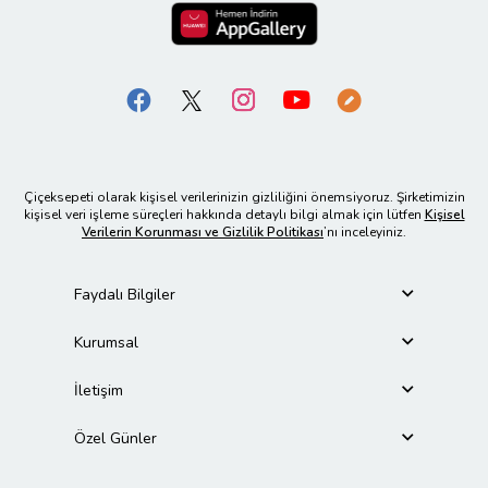
Çiçeksepeti olarak kişisel verilerinizin gizliliğini önemsiyoruz. Şirketimizin
kişisel veri işleme süreçleri hakkında detaylı bilgi almak için lütfen
Kişisel
Verilerin Korunması ve Gizlilik Politikası
’nı inceleyiniz.
Faydalı Bilgiler
Kurumsal
İletişim
Özel Günler