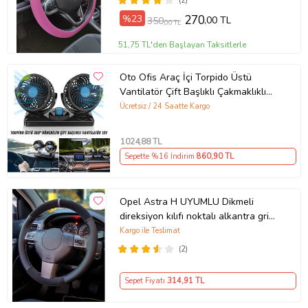
(2)
%23
270
,00 TL
350
,00 TL
51,75 TL'den Başlayan Taksitlerle
Oto Ofis Araç İçi Torpido Üstü
Vantilatör Çift Başlıklı Çakmaklıklı
Soğutucu Fan 360° Dönebilen 12V
Ücretsiz / 24 Saatte Kargo
1024
,88 TL
Sepette %16 İndirim
860
,90 TL
Opel Astra H UYUMLU Dikmeli
direksiyon kılıfı noktalı alkantra gri
yüzüklü ( 38×10.5CM )
Kargo ile Teslimat
(2)
Sepet Fiyatı
314
,91 TL