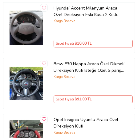
Hyundai Accent Milenyum Araca
Özel Direksiyon Eski Kasa 2 Kollu
Kargo Bedava
Sepet Fiyatı
810
,00 TL
Bmw F30 Nappa Araca Özel Dikmeli
Direksiyon Kılıfı Isteğe Özel Sipariş
Yapmıyorum
Kargo Bedava
Sepet Fiyatı
891
,00 TL
Opel Insignia Uyumlu Araca Özel
Direksiyon Kılıfı
Kargo Bedava