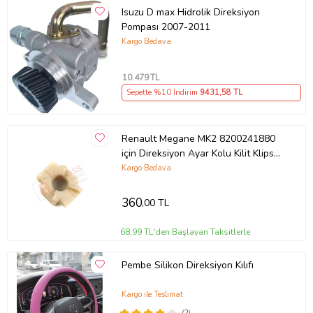
Isuzu D max Hidrolik Direksiyon
Pompası 2007-2011
Kargo Bedava
10.479
TL
Sepette %10 İndirim
9431
,58 TL
Renault Megane MK2 8200241880
için Direksiyon Ayar Kolu Kilit Klips
Plastiği
Kargo Bedava
360
,00 TL
68,99 TL'den Başlayan Taksitlerle
Pembe Silikon Direksiyon Kılıfı
Kargo ile Teslimat