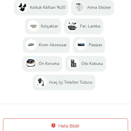
Koltuk Kılıfları %20
Arma Sticker
Kolçaklar
Far, Lamba
Krom Aksesuar
Paspas
Ön Koruma
Oto Kokusu
Araç İçi Telefon Tutucu
Hata Bildir