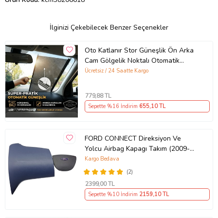
İlginizi Çekebilecek Benzer Seçenekler
Oto Katlanır Stor Güneşlik Ön Arka
Cam Gölgelik Noktalı Otomatik
Sürgülü Güneş Koruyucu Araba Suv
Ücretsiz / 24 Saatte Kargo
779
,88 TL
Sepette %16 İndirim
655
,10 TL
FORD CONNECT Direksiyon Ve
Yolcu Airbag Kapagı Takım (2009-
2014) İthal Üretim
Kargo Bedava
(2)
2399
,00 TL
Sepette %10 İndirim
2159
,10 TL