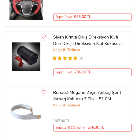
Sepet Fiyatı
855
,00 TL
Siyah Kırmızı Dikiş Direksiyon Kılıfı
Deri Dikişli Direksiyon Kılıf Kokusuz
Kılıf
Kargo ile Teslimat
(4)
Sepet Fiyatı
206
,10 TL
Renault Megane 2 için Airbag Şerit
Airbag Kablosu 7 PİN - 52 CM
Kargo ile Teslimat
307
,00 TL
Sepette %10 İndirim
276
,30 TL