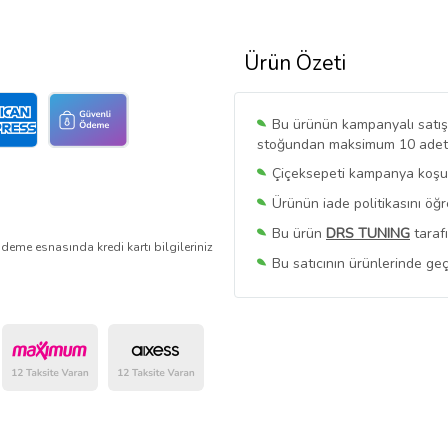
Ürün Özeti
Bu ürünün kampanyalı satışı 
stoğundan maksimum 10 adet sa
Çiçeksepeti kampanya koşull
Ürünün iade politikasını öğ
Bu ürün
DRS TUNING
taraf
deme esnasında kredi kartı bilgileriniz
Bu satıcının ürünlerinde geç
Bu Satıcının
Tüm Ürünlerini
Ürün sayfasında gördüğünüz f
belirlenmektedir.