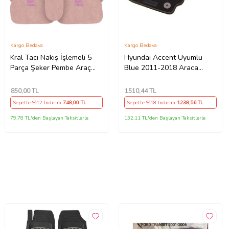
Kargo Bedava
Kargo Bedava
Kral Tacı Nakış İşlemeli 5
Hyundai Accent Uyumlu
Parça Şeker Pembe Araç
Blue 2011-2018 Araca
Oto Halı Paspas
Uyumlu Halı Paspas
850
,00 TL
1510
,44 TL
Sepette %12 İndirim
748
,00 TL
Sepette %18 İndirim
1238
,56 TL
79,78 TL'den Başlayan Taksitlerle
132,11 TL'den Başlayan Taksitlerle