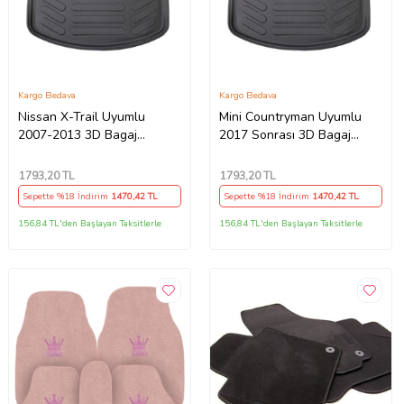
Kargo Bedava
Kargo Bedava
Nissan X-Trail Uyumlu
Mini Countryman Uyumlu
2007-2013 3D Bagaj
2017 Sonrası 3D Bagaj
Havuzu
Havuzu
1793
,20 TL
1793
,20 TL
Sepette %18 İndirim
1470
,42 TL
Sepette %18 İndirim
1470
,42 TL
156,84 TL'den Başlayan Taksitlerle
156,84 TL'den Başlayan Taksitlerle