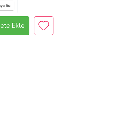
ıya Sor
ete Ekle