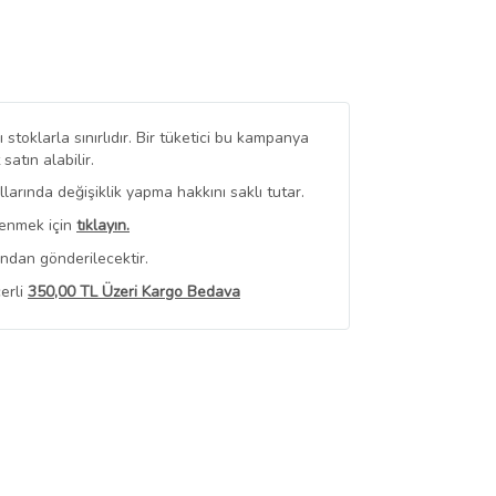
stoklarla sınırlıdır. Bir tüketici bu kampanya
tın alabilir.
arında değişiklik yapma hakkını saklı tutar.
renmek için
tıklayın.
ından gönderilecektir.
erli
350,00 TL Üzeri Kargo Bedava
 Görüntüle
iyat bilgileri, satıcı tarafından