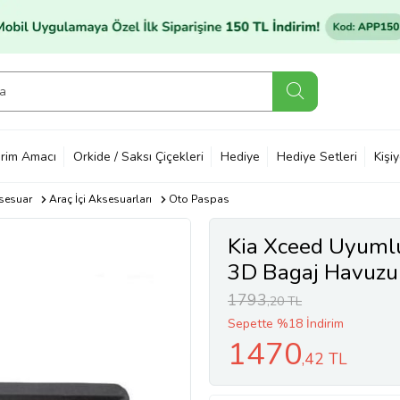
rim Amacı
Orkide / Saksı Çiçekleri
Hediye
Hediye Setleri
Kişi
sesuar
Araç İçi Aksesuarları
Oto Paspas
Kia Xceed Uyumlu
3D Bagaj Havuzu
1793
,20 TL
Sepette %18 İndirim
1470
,42 TL