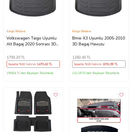
Kargo Bedava
Kargo Bedava
Volkswagen Taigo Uyumlu
Bmw X3 Uyumlu 2005-2010
Alt Bagaj 2020 Sonrası 3D
3D Bagaj Havuzu
Bagaj Havuzu
1793
,20 TL
1282
,43 TL
Sepette %18 İndirim
1470
,42 TL
Sepette %18 İndirim
1051
,59 TL
156,84 TL'den Başlayan Taksitlerle
112,16 TL'den Başlayan Taksitlerle