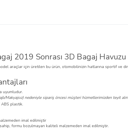
agaj 2019 Sonrası 3D Bagaj Havuzu
odel araçlar için üretilen bu ürün, otomobilinizin hatlarına sportif ve di
ntajları
na uyumludur.
ajlı/Makyajsız) nedeniyle sipariş öncesi müşteri hizmetlerimizden teyit alma
f ABS plastik.
malzemeden imal edilmiştir
ahip, formu bozulmayan kaliteli malzemeden imal edilmiştir.