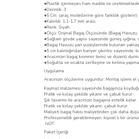
●
Plastik içermeyen ham madde ile üretilmektedir
●
Derinlik: 3
●
5 Cm. (araç modellerine göre farklılık gösterir).
●
Kalınlık: 1,1-1,7 mm arası.
●
Renk: Siyah.
●
Ölçü: Orijinal Bagaj Ölçüsünde (Bagaj Havuzu, ara
●
Sağlam gövde yapısı sayesinde güneş ışığına, a
●
Bagaj Havuzu yan yüzeylerinde bulunan yaklaş
●
5 cm kalınlığından bariyer çıkıntısı sayesinde, 
●
Aracınızın bagaj kısmının temiz ve düzenli durma
●
Soğukta ve sıcakta sertleşme ve kırılma yapma
Uygulama
Aracınızın ölçülerine uygundur. Montaj işlemi el ya
Kaymaz malzemesi sayesinde bagajınıza koyduğu
Pratik ve kolay şekilde yıkanır ve çabuk kurur.
Şık tasarımı ile aracınızın bagajına estetik katar.
Pratik ve kolay şekilde yıkanır, çabuk kurur.
Maliyeti bagaj halısı maliyetinden çok daha düşük
Profesyonellik gerektirmeyen, kişisel lı bir ürün
NOT:
Paket İçeriği