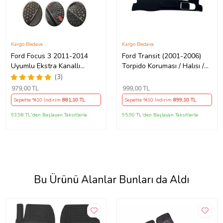
Kargo Bedava
Kargo Bedava
Ford Focus 3 2011-2014
Ford Transit (2001-2006)
Uyumlu Ekstra Kanallı
Torpido Koruması / Halısı /
Havuzlu Paspas Seti Krom
Örtüsü
(3)
Gümüş 4D
979
,00 TL
999
,00 TL
Sepette %10 İndirim
881
,10 TL
Sepette %10 İndirim
899
,10 TL
93,98 TL'den Başlayan Taksitlerle
95,90 TL'den Başlayan Taksitlerle
Bu Ürünü Alanlar Bunları da Aldı