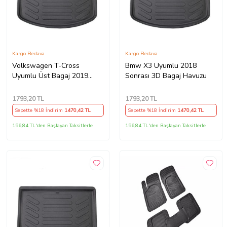
Kargo Bedava
Kargo Bedava
Volkswagen T-Cross
Bmw X3 Uyumlu 2018
Uyumlu Üst Bagaj 2019
Sonrası 3D Bagaj Havuzu
Sonrası 3D Bagaj Havuzu
1793
,20 TL
1793
,20 TL
Sepette %18 İndirim
1470
,42 TL
Sepette %18 İndirim
1470
,42 TL
156,84 TL'den Başlayan Taksitlerle
156,84 TL'den Başlayan Taksitlerle