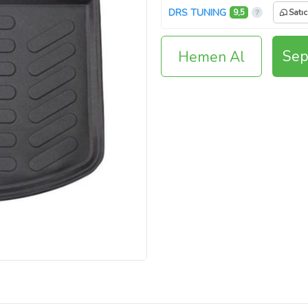
DRS TUNING
9,5
Satıc
Sep
Hemen Al