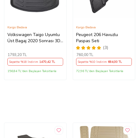
Kargo Bedava
Kargo Bedava
Volkswagen Taigo Uyumlu
Peugeot 206 Havuzlu
Üst Bagaj 2020 Sonrası 3D
Paspas Seti
Bagaj Havuzu
(3)
1793
,20 TL
760
,00 TL
Sepette %18 İndirim
1470
,42 TL
Sepette %10 İndirim
684
,00 TL
156,84 TL'den Başlayan Taksitlerle
72,96 TL'den Başlayan Taksitlerle