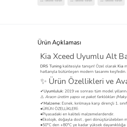
Ürün Açıklaması
Kia Xceed Uyumlu Alt B
DRS Tuning
kalitesiyle tanışın! Özel olarak
Kia
m
hatlarıyla bütünleşen modern tasarımı keşfedin.
✨ Ürün Özellikleri ve Ava
✔
Uyumluluk:
2019 ve sonrası tüm model yılları
⚠️
Aracın üretim yapısı ve paket farklılıkları (Maky
✔
Malzeme:
Esnek, kırılmaya karşı dirençli 1. sını
●
ÜRÜN ÖZELLİKLERİ:
●
Piyasadaki en kaliteli malzemelerdendir.
●
Ekolojik, doğayla dost , geri dönüştürülebilen 
●
50°C den +80°C ye kadar yüksek dayanıklılığa s