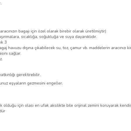
.
cınızın bagajı için özel olarak birebir olarak üretilmiştir)
şınmalara, sıcaklığa, soğukluğa ve suya dayanıklıdır.
ık 3
bagaj havuzu dışına çıkabilecek su, toz, çamur vb. maddelerin aracınızı ki
sını sağlar.
z.
tkınlığı gerektirebilir.
nuz eşyaların gezmesini engeller.
 olduğu için olası en ufak aksilikte bile orijinal zemini koruyarak kendis
üdür