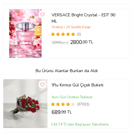
VERSACE Bright Crystal - EDT 90
ML
Ücretsiz / 24 Saatte Kargo
(1)
2800
,00 TL
5899
,00 TL
Bu Ürünü Alanlar Bunları da Aldı
9'lu Kırmızı Gül Çiçek Buketi
Aynı Gün Ücretsiz Teslimat
(37021)
689
,99 TL
143,74 TL'den Başlayan Taksitlerle