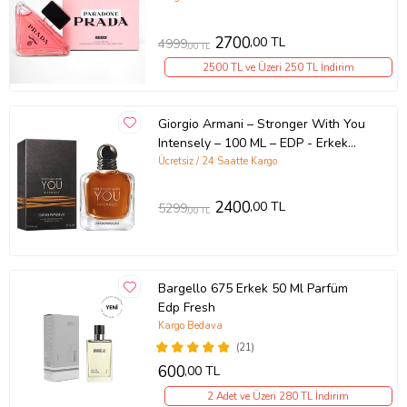
2700
,00 TL
4999
,00 TL
2500 TL ve Üzeri 250 TL İndirim
Giorgio Armani – Stronger With You
Intensely – 100 ML – EDP - Erkek
parfümü
Ücretsiz / 24 Saatte Kargo
2400
,00 TL
5299
,00 TL
Bargello 675 Erkek 50 Ml Parfüm
Edp Fresh
Kargo Bedava
(21)
600
,00 TL
2 Adet ve Üzeri 280 TL İndirim