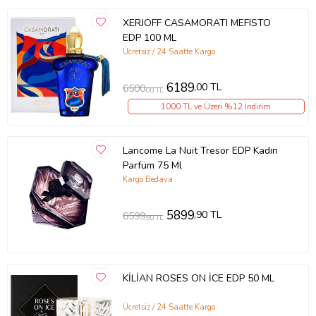
XERJOFF CASAMORATI MEFISTO
EDP 100 ML
Ücretsiz / 24 Saatte Kargo
6189
,00 TL
6500
,00 TL
1000 TL ve Üzeri %12 İndirim
Lancome La Nuit Tresor EDP Kadın
Parfüm 75 Ml
Kargo Bedava
5899
,90 TL
6599
,90 TL
KİLİAN ROSES ON İCE EDP 50 ML
Ücretsiz / 24 Saatte Kargo