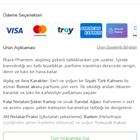
Ödeme Seçenekleri
Ürün Açıklaması
Ürün Güvenliği Bilgileri
Black Phantom, alışılmış şekerli tatlılıklardan çok uzaktır. İçinde
barındırdığı acı-tatlı tezatlıklar, parfüme inanılmaz derecede zengin,
derin ve lüks bir hava katar.
Açılış ve Ana Karakter:
Sert ve yoğun bir
Siyah Türk Kahvesi
ile
esmer
Romat akoru
parfüme yön verir. İlk sıkıldığı andan itibaren
karanlık ve lüks bir kafein/içki patlaması yaşatır.
Kalp Notaları:
Şeker Kamışı
ve sıcak
Sandal Ağacı
. Kahvenin o sert
ve acımsı yapısı, şeker kamışının karamelize tatlılığı ile dengelenir.
Alt Notalar:
Pralin
(çikolatalı şekerleme),
Badem
(Heliotrope
çiçeğinden gelen bademsi dokunuş) ve yoğun
Yumuşak Kakao
.
Teninizde saatler sonra kalan kısım; adeta üzerine rom dökülmüş,
bitter çikolatalı ve bademli enfes bir tatlıyı andırır.
Tüm Açıklamayı Gör