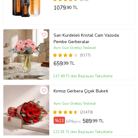
1079
,90 TL
Sarı Kurdeleli Kristal Cam Vazoda
Pembe Gerberalar
Aynı Gün Ücretsiz Teslimat
(5177)
659
,99 TL
137,49 TL'den Başlayan Taksitlerle
Kırmızı Gerbera Çiçek Buketi
Aynı Gün Ücretsiz Teslimat
(21470)
%13
589
,99 TL
679
,99 TL
122,91 TL'den Başlayan Taksitlerle