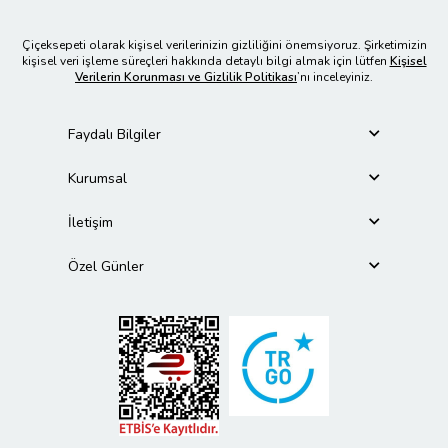
Çiçeksepeti olarak kişisel verilerinizin gizliliğini önemsiyoruz. Şirketimizin
kişisel veri işleme süreçleri hakkında detaylı bilgi almak için lütfen
Kişisel
Verilerin Korunması ve Gizlilik Politikası
’nı inceleyiniz.
Faydalı Bilgiler
Kurumsal
İletişim
Özel Günler