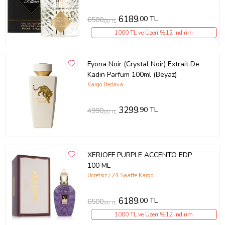
6189
,00 TL
6500
,00 TL
1000 TL ve Üzeri %12 İndirim
Fyona Noir (Crystal Noir) Extrait De
Kadın Parfüm 100ml (Beyaz)
Kargo Bedava
3299
,90 TL
4990
,00 TL
XERJOFF PURPLE ACCENTO EDP
100 ML
Ücretsiz / 24 Saatte Kargo
6189
,00 TL
6500
,00 TL
1000 TL ve Üzeri %12 İndirim