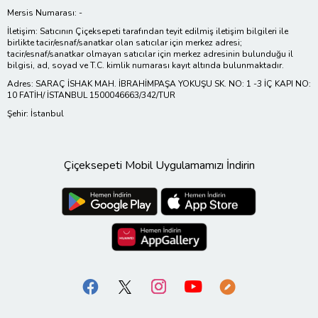
Mersis Numarası: -
İletişim: Satıcının Çiçeksepeti tarafından teyit edilmiş iletişim bilgileri ile
birlikte tacir/esnaf/sanatkar olan satıcılar için merkez adresi;
tacir/esnaf/sanatkar olmayan satıcılar için merkez adresinin bulunduğu il
bilgisi, ad, soyad ve T.C. kimlik numarası kayıt altında bulunmaktadır.
Adres: SARAÇ İSHAK MAH. İBRAHİMPAŞA YOKUŞU SK. NO: 1 -3 İÇ KAPI NO:
10 FATİH/ İSTANBUL 1500046663/342/TUR
Şehir: İstanbul
Çiçeksepeti Mobil Uygulamamızı İndirin