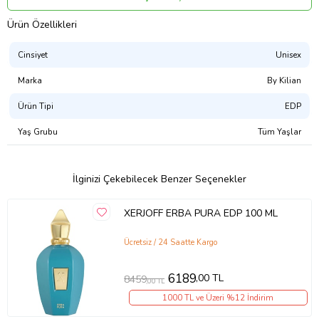
Ürün Kodu:
kcm85049903
Ürün Özellikleri
Cinsiyet
Unisex
Marka
By Kilian
Ürün Tipi
EDP
Yaş Grubu
Tüm Yaşlar
İlginizi Çekebilecek Benzer Seçenekler
XERJOFF ERBA PURA EDP 100 ML
Ücretsiz / 24 Saatte Kargo
6189
,00 TL
8459
,00 TL
1000 TL ve Üzeri %12 İndirim