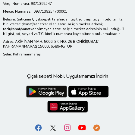
Vergi Numarası: 9371392547
Mersis Numarası: 0937139254700001
İletişim: Satıcının Çiçeksepeti tarafından teyit edilmiş iletişim bilgileri ile
birlikte tacir/esnaf/sanatkar olan satıcılar için merkez adresi;
tacir/esnaf/sanatkar olmayan satıcılar için merkez adresinin bulunduğu il
bilgisi, ad, soyad ve T.C. kimlik numarası kayıt altında bulunmaktadır.
Adres: AKİF İNAN MAH. 5006. SK. NO: 26 B ONİKİŞUBAT/
KAHRAMANMARAŞ 1500056589/46/TUR
Şehir: Kahramanmaraş
Çiçeksepeti Mobil Uygulamamızı İndirin