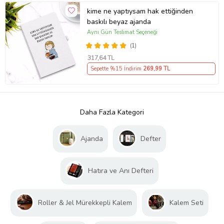
kime ne yaptıysam hak ettiğinden
baskılı beyaz ajanda
Aynı Gün Teslimat Seçeneği
(1)
317
,64 TL
Sepette %15 İndirim
269
,99 TL
Daha Fazla Kategori
Ajanda
Defter
Hatıra ve Anı Defteri
Roller & Jel Mürekkepli Kalem
Kalem Seti