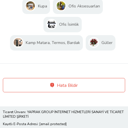
Kupa
Ofis Aksesuarları
Ofis İsimlik
Kamp Matara, Termos, Bardak
Güller
Hata Bildir
Ticaret Ünvanı: YAPRAK GROUP İNTERNET HİZMETLERİ SANAYİ VE TİCARET
LİMİTED ŞİRKETİ
Kayıtlı E-Posta Adresi:
[email protected]