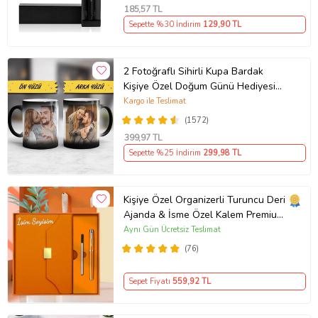
185
,57 TL
Sepette %30 İndirim
129
,90 TL
2 Fotoğraflı Sihirli Kupa Bardak
Kişiye Özel Doğum Günü Hediyesi
Sevgiliye Hediye Anneye Babaya
Kargo ile Teslimat
Ablaya Abiye Kız Erkek Kardeşe
(1572)
Arkadaşa Resimli Günü Yıl Dönümü
399
,97 TL
Hediyesi
Sepette %25 İndirim
299
,98 TL
Kişiye Özel Organizerli Turuncu Deri
Ajanda & İsme Özel Kalem Premium
Hediye Seti
Aynı Gün Ücretsiz Teslimat
(76)
Sepet Fiyatı
559
,92 TL