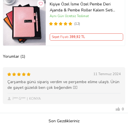
Kişiye Özel İsme Özel Pembe Deri
Ajanda & Pembe Roller Kalem Seti
Premium Kutulu
Aynı Gün Ücretsiz Teslimat
(12)
Sepet Fiyatı
399
,92 TL
Yorumlar (1)
11 Temmuz 2024
Çarşamba günü sipariş verdim ve perşembe elime ulaştı. Ürün
de gayet güzeldi ben çok beğendim 👍🏻
İ*** G***
KONYA
0
Son Gezdikleriniz