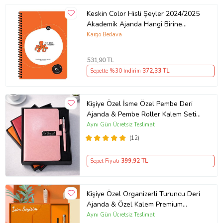
Keskin Color Hisli Şeyler 2024/2025
Akademik Ajanda Hangi Birine
Yetişeyim
Kargo Bedava
531
,90 TL
Sepette %30 İndirim
372
,33 TL
Kişiye Özel İsme Özel Pembe Deri
Ajanda & Pembe Roller Kalem Seti
Premium Kutulu
Aynı Gün Ücretsiz Teslimat
(12)
Sepet Fiyatı
399
,92 TL
Kişiye Özel Organizerli Turuncu Deri
Ajanda & Özel Kalem Premium
Hediye Seti
Aynı Gün Ücretsiz Teslimat