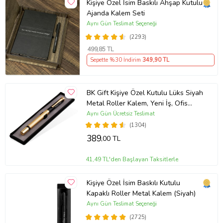
Kişiye Özel İsim Baskılı Ahşap Kutulu
Ajanda Kalem Seti
Aynı Gün Teslimat Seçeneği
(2293)
499
,85 TL
Sepette %30 İndirim
349
,90 TL
BK Gift Kişiye Özel Kutulu Lüks Siyah
Metal Roller Kalem, Yeni İş, Ofis
Hediyesi, Arkadaşa Hediye,
Aynı Gün Ücretsiz Teslimat
Öğretmenler Günü
(1304)
389
,00 TL
41,49 TL'den Başlayan Taksitlerle
Kişiye Özel İsim Baskılı Kutulu
Kapaklı Roller Metal Kalem (Siyah)
Aynı Gün Teslimat Seçeneği
(2725)