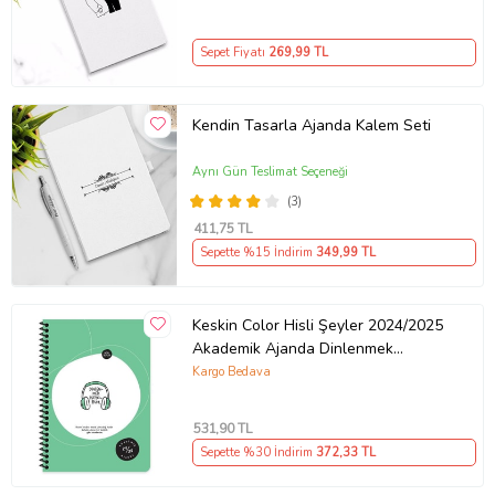
Sepet Fiyatı
269
,99 TL
Kendin Tasarla Ajanda Kalem Seti
Aynı Gün Teslimat Seçeneği
(3)
411
,75 TL
Sepette %15 İndirim
349
,99 TL
Keskin Color Hisli Şeyler 2024/2025
Akademik Ajanda Dinlenmek
İstiyorum
Kargo Bedava
531
,90 TL
Sepette %30 İndirim
372
,33 TL