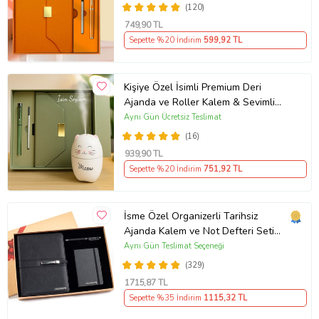
(120)
749
,90 TL
Sepette %20 İndirim
599
,92 TL
Kişiye Özel İsimli Premium Deri
Ajanda ve Roller Kalem & Sevimli
Kedi H2o Nemlendirici Seti
Aynı Gün Ücretsiz Teslimat
(16)
939
,90 TL
Sepette %20 İndirim
751
,92 TL
İsme Özel Organizerli Tarihsiz
Ajanda Kalem ve Not Defteri Seti
Kutulu (Siyah)
Aynı Gün Teslimat Seçeneği
(329)
1715
,87 TL
Sepette %35 İndirim
1115
,32 TL