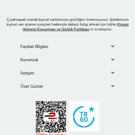
Çiçeksepeti olarak kişisel verilerinizin gizliliğini önemsiyoruz. Şirketimizin
kişisel veri işleme süreçleri hakkında detaylı bilgi almak için lütfen
Kişisel
Verilerin Korunması ve Gizlilik Politikası
’nı inceleyiniz.
Faydalı Bilgiler
Kurumsal
İletişim
Özel Günler