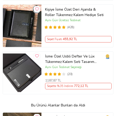
Kişiye İsme Özel Deri Ajanda &
Roller Tükenmez Kalem Hediye Seti
Aynı Gün Ücretsiz Teslimat
(428)
Sepet Fiyatı
455
,92 TL
İsme Özel Usbli Defter Ve Lüx
Tükenmez Kalem Seti Tasarım
Kutulu
Aynı Gün Teslimat Seçeneği
(20)
1187
,87 TL
Sepette %35 İndirim
772
,12 TL
Bu Ürünü Alanlar Bunları da Aldı