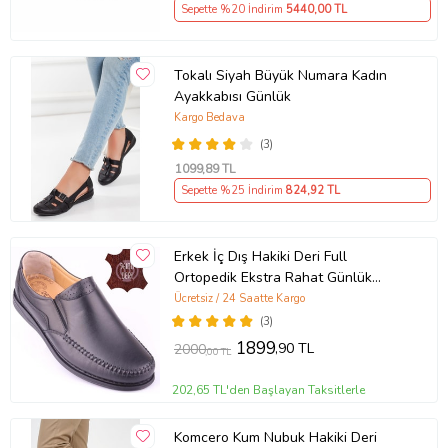
Sepette %20 İndirim
5440
,00 TL
Tokalı Siyah Büyük Numara Kadın
Ayakkabısı Günlük
Kargo Bedava
(3)
1099
,89 TL
Sepette %25 İndirim
824
,92 TL
Erkek İç Dış Hakiki Deri Full
Ortopedik Ekstra Rahat Günlük
Ayakkabı DTC015 (Siyah)
Ücretsiz / 24 Saatte Kargo
(3)
1899
,90 TL
2000
,00 TL
202,65 TL'den Başlayan Taksitlerle
Komcero Kum Nubuk Hakiki Deri