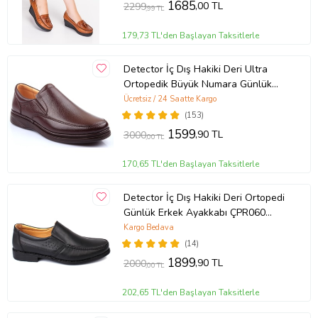
1685
,00 TL
2299
,99 TL
179,73 TL'den Başlayan Taksitlerle
Detector İç Dış Hakiki Deri Ultra
Ortopedik Büyük Numara Günlük
Erkek Ayakkabı 700-10 (KAHVE)
Ücretsiz / 24 Saatte Kargo
(153)
1599
,90 TL
3000
,00 TL
170,65 TL'den Başlayan Taksitlerle
Detector İç Dış Hakiki Deri Ortopedi
Günlük Erkek Ayakkabı ÇPR060
(Siyah)
Kargo Bedava
(14)
1899
,90 TL
2000
,00 TL
202,65 TL'den Başlayan Taksitlerle