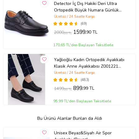
Detector İç Dış Hakiki Deri Ultra
Ortopedik Büyük Numara Günlük
Erkek Ayakkabı 701-10 (Siyah)
Ücretsiz / 24 Saatte Kargo
(69)
1599
,90 TL
2000
,00 TL
170,65 TL'den Başlayan Taksitlerle
Yağlıoğlu Kadın Ortopedik Ayakkabı
Klasik Anne Ayakkabısı Z001221
(Siyah)
Ücretsiz / 24 Saatte Kargo
(483)
899
,99 TL
1499
,00 TL
95,99 TL'den Başlayan Taksitlerle
Bu Ürünü Alanlar Bunları da Aldı
Unisex Beyaz&Siyah Air Spor