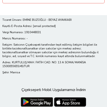
Ticaret Ünvanı: EMİNE BUZOĞLU - BEYAZ AYAKKABI
Kayıtlı E-Posta Adresi:
[email protected]
Vergi Numarası: 1910448031
Mersis Numarası: -
İletişim: Satıcının Çiçeksepeti tarafından teyit edilmiş iletişim bilgileri ile
birlikte tacir/esnaf/sanatkar olan satıcılar için merkez adresi;
tacir/esnaf/sanatkar olmayan satıcılar için merkez adresinin bulunduğu il
bilgisi, ad, soyad ve T.C. kimlik numarası kayıt altında bulunmaktadır.
Adres: KURTULUŞ MAH. FATİH CAD. NO: 13 A SOMA/ MANİSA
1500055655/45/TUR
Şehir: Manisa
Çiçeksepeti Mobil Uygulamamızı İndirin