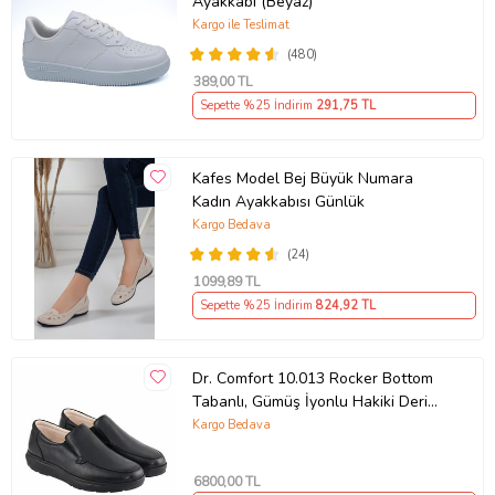
Ayakkabı (Beyaz)
Kargo ile Teslimat
(480)
389
,00 TL
Sepette %25 İndirim
291
,75 TL
Kafes Model Bej Büyük Numara
Kadın Ayakkabısı Günlük
Kargo Bedava
(24)
1099
,89 TL
Sepette %25 İndirim
824
,92 TL
Dr. Comfort 10.013 Rocker Bottom
Tabanlı, Gümüş İyonlu Hakiki Deri
Erkek Ayakkabısı
Kargo Bedava
6800
,00 TL