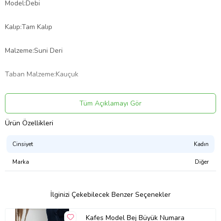
Model:Debi
Kalıp:Tam Kalıp
Malzeme:Suni Deri
Taban Malzeme:Kauçuk
Yükseklik:5 cm
Tüm Açıklamayı Gör
Kapama Şekli:Fermuarlı
Ürün Özellikleri
Cinsiyet
Kadın
Üretim Yeri:Türkiye
Ürün Kodu:
kcm41038535
Marka
Diğer
İlginizi Çekebilecek Benzer Seçenekler
Kafes Model Bej Büyük Numara