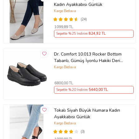
Kadın Ayakkabısı Günlük
Kargo Bedava
(24)
1099
,89 TL
Sepette %25 İndirim
824
,92 TL
Dr. Comfort 10.013 Rocker Bottom
Tabanlı, Gümüş İyonlu Hakiki Deri
Erkek Ayakkabısı
Kargo Bedava
6800
,00 TL
Sepette %20 İndirim
5440
,00 TL
Tokalı Siyah Büyük Numara Kadın
Ayakkabısı Günlük
Kargo Bedava
(3)