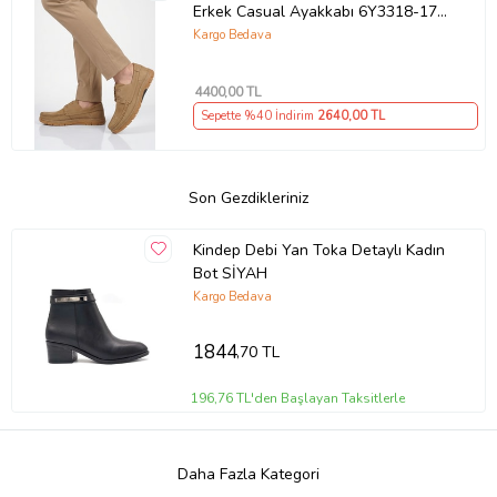
Erkek Casual Ayakkabı 6Y3318-179
M
Kargo Bedava
4400
,00 TL
Sepette %40 İndirim
2640
,00 TL
Son Gezdikleriniz
Kindep Debi Yan Toka Detaylı Kadın
Bot SİYAH
Kargo Bedava
1844
,70 TL
196,76 TL'den Başlayan Taksitlerle
Daha Fazla Kategori