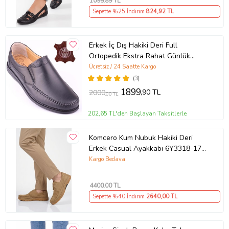
1099
,89 TL
Sepette %25 İndirim
824
,92 TL
Erkek İç Dış Hakiki Deri Full
Ortopedik Ekstra Rahat Günlük
Ayakkabı DTC015 (Siyah)
Ücretsiz / 24 Saatte Kargo
(3)
1899
,90 TL
2000
,00 TL
202,65 TL'den Başlayan Taksitlerle
Komcero Kum Nubuk Hakiki Deri
Erkek Casual Ayakkabı 6Y3318-179
M
Kargo Bedava
4400
,00 TL
Sepette %40 İndirim
2640
,00 TL