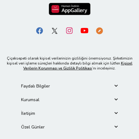
Çiçeksepeti olarak kişisel verilerinizin gizliliğini önemsiyoruz. Şirketimizin
kişisel veri işleme süreçleri hakkında detaylı bilgi almak için lütfen
Kişisel
Verilerin Korunması ve Gizlilik Politikası
’nı inceleyiniz.
Faydalı Bilgiler
Kurumsal
İletişim
Özel Günler