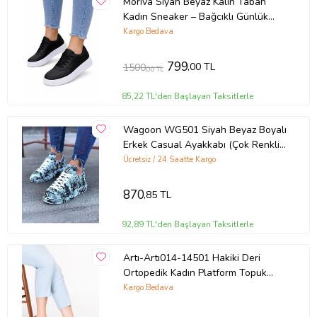
Moriva Siyah Beyaz Kalın Taban
Kadın Sneaker – Bağcıklı Günlük
Spor Ayakkabı – Rahat Yürüyüş
Kargo Bedava
Ayakkabısı
799
,00 TL
1500
,00 TL
85,22 TL'den Başlayan Taksitlerle
Wagoon WG501 Siyah Beyaz Boyalı
Erkek Casual Ayakkabı (Çok Renkli-
Lacivert)
Ücretsiz / 24 Saatte Kargo
870
,85 TL
92,89 TL'den Başlayan Taksitlerle
Artı-Artı014-14501 Hakiki Deri
Ortopedik Kadın Platform Topuk
Ayakkabı (Taba)
Kargo Bedava