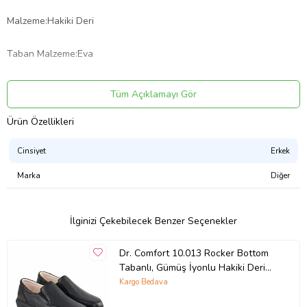
Malzeme:Hakiki Deri
Taban Malzeme:Eva
Kapama Şekli:Bağcıklı
Tüm Açıklamayı Gör
Üretim Yeri:Türkiye
Ürün Özellikleri
Ürün Kodu:
kcm95955096
Cinsiyet
Erkek
Marka
Diğer
İlginizi Çekebilecek Benzer Seçenekler
Dr. Comfort 10.013 Rocker Bottom
Tabanlı, Gümüş İyonlu Hakiki Deri
Erkek Ayakkabısı
Kargo Bedava