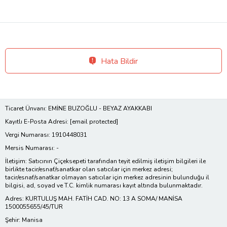
Hata Bildir
Ticaret Ünvanı: EMİNE BUZOĞLU - BEYAZ AYAKKABI
Kayıtlı E-Posta Adresi:
[email protected]
Vergi Numarası: 1910448031
Mersis Numarası: -
İletişim: Satıcının Çiçeksepeti tarafından teyit edilmiş iletişim bilgileri ile
birlikte tacir/esnaf/sanatkar olan satıcılar için merkez adresi;
tacir/esnaf/sanatkar olmayan satıcılar için merkez adresinin bulunduğu il
bilgisi, ad, soyad ve T.C. kimlik numarası kayıt altında bulunmaktadır.
Adres: KURTULUŞ MAH. FATİH CAD. NO: 13 A SOMA/ MANİSA
1500055655/45/TUR
Şehir: Manisa