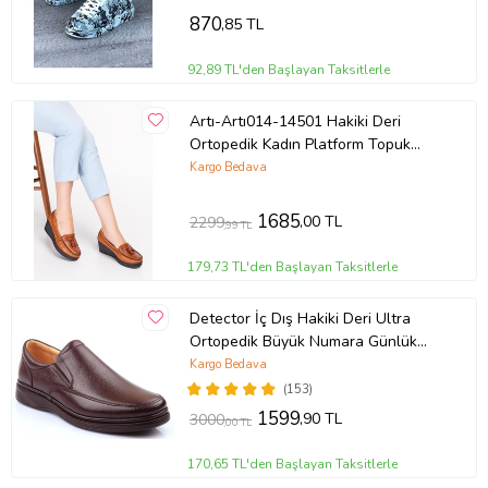
870
,85 TL
92,89 TL'den Başlayan Taksitlerle
Artı-Artı014-14501 Hakiki Deri
Ortopedik Kadın Platform Topuk
Ayakkabı (Taba)
Kargo Bedava
1685
,00 TL
2299
,99 TL
179,73 TL'den Başlayan Taksitlerle
Detector İç Dış Hakiki Deri Ultra
Ortopedik Büyük Numara Günlük
Erkek Ayakkabı 700-10 (KAHVE)
Kargo Bedava
(153)
1599
,90 TL
3000
,00 TL
170,65 TL'den Başlayan Taksitlerle