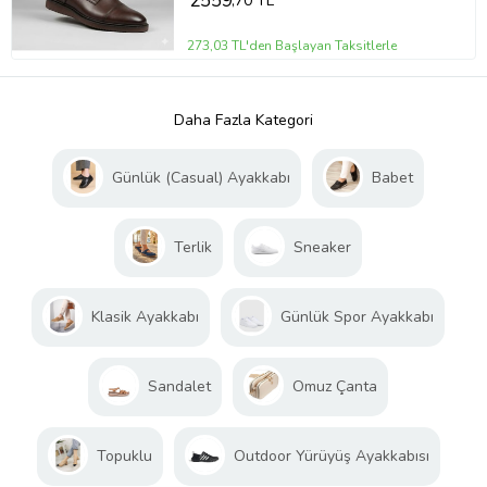
2559
,70 TL
273,03 TL'den Başlayan Taksitlerle
Daha Fazla Kategori
Günlük (Casual) Ayakkabı
Babet
Terlik
Sneaker
Klasik Ayakkabı
Günlük Spor Ayakkabı
Sandalet
Omuz Çanta
Topuklu
Outdoor Yürüyüş Ayakkabısı