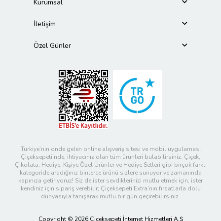
Kurumsal
İletişim
Özel Günler
Türkiye’nin önde gelen online alışveriş sitesi ve mobil uygulaması
Çiçeksepeti’nde, ihtiyacınız olan tüm ürünleri bulabilirsiniz. Çiçek,
Çikolata, Hediye, Kişiye Özel Ürünler ve Hediye Setleri gibi birçok farklı
kategoride aradığınız binlerce ürünü sizlere sunuyor ve zamanında
kapınıza getiriyoruz! Siz de ister sevdiklerinizi mutlu etmek için, ister
kendiniz için sipariş verebilir; Çiçeksepeti Extra’nın fırsatlarla dolu
dünyasıyla tanışarak mutlu bir gün geçirebilirsiniz.
Copyright © 2026 Çiçeksepeti İnternet Hizmetleri A.Ş