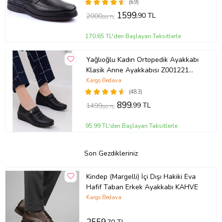
(69)
1599
,90 TL
2000
,00 TL
170,65 TL'den Başlayan Taksitlerle
Yağlıoğlu Kadın Ortopedik Ayakkabı
Klasik Anne Ayakkabısı Z001221
(Siyah)
Kargo Bedava
(483)
899
,99 TL
1499
,00 TL
95,99 TL'den Başlayan Taksitlerle
Son Gezdikleriniz
Kindep (Margelli) İçi Dışı Hakiki Eva
Hafif Taban Erkek Ayakkabı KAHVE
Kargo Bedava