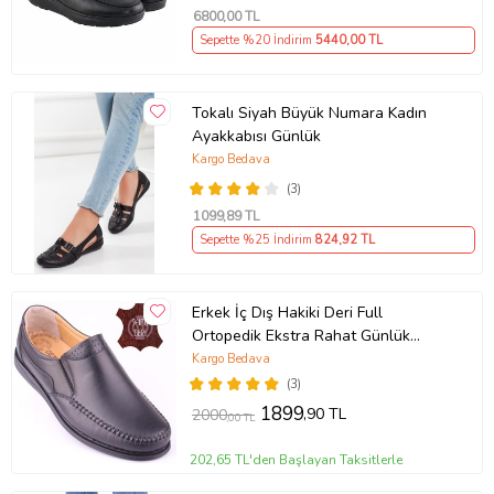
6800
,00 TL
Sepette %20 İndirim
5440
,00 TL
Tokalı Siyah Büyük Numara Kadın
Ayakkabısı Günlük
Kargo Bedava
(3)
1099
,89 TL
Sepette %25 İndirim
824
,92 TL
Erkek İç Dış Hakiki Deri Full
Ortopedik Ekstra Rahat Günlük
Ayakkabı DTC015 (Siyah)
Kargo Bedava
(3)
1899
,90 TL
2000
,00 TL
202,65 TL'den Başlayan Taksitlerle