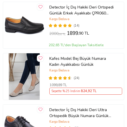
Detector İç Dış Hakiki Deri Ortopedi
Günlük Erkek Ayakkabı ÇPR060
(Siyah)
Kargo Bedava
(14)
1899
,90 TL
2000
,00 TL
202,65 TL'den Başlayan Taksitlerle
Kafes Model Bej Büyük Numara
Kadın Ayakkabısı Günlük
Kargo Bedava
(24)
1099
,89 TL
Sepette %25 İndirim
824
,92 TL
Detector İç Dış Hakiki Deri Ultra
Ortopedik Büyük Numara Günlük
Erkek Ayakkabı 701-10 (Siyah)
Kargo Bedava