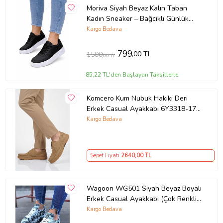
Moriva Siyah Beyaz Kalın Taban
Kadın Sneaker – Bağcıklı Günlük
Spor Ayakkabı – Rahat Yürüyüş
Kargo Bedava
Ayakkabısı
799
,00 TL
1500
,00 TL
85,22 TL'den Başlayan Taksitlerle
Komcero Kum Nubuk Hakiki Deri
Erkek Casual Ayakkabı 6Y3318-179
M
Kargo Bedava
Sepet Fiyatı
2640
,00 TL
Wagoon WG501 Siyah Beyaz Boyalı
Erkek Casual Ayakkabı (Çok Renkli-
Lacivert)
Kargo Bedava