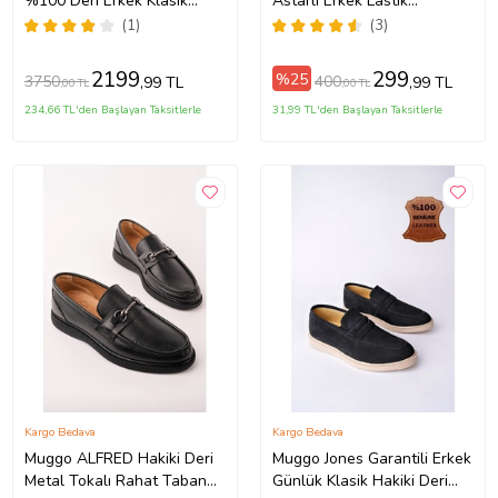
%100 Deri Erkek Klasik
Astarlı Erkek Lastik
Ayakkabı
Ayakkabı
(1)
(3)
2199
299
%25
3750
400
,99 TL
,99 TL
,00 TL
,00 TL
234,66 TL'den Başlayan Taksitlerle
31,99 TL'den Başlayan Taksitlerle
Kargo Bedava
Kargo Bedava
Muggo ALFRED Hakiki Deri
Muggo Jones Garantili Erkek
Metal Tokalı Rahat Taban
Günlük Klasik Hakiki Deri