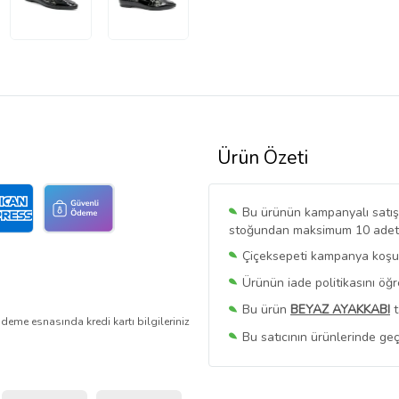
Ürün Özeti
Bu ürünün kampanyalı satışı 
stoğundan maksimum 10 adet sa
Çiçeksepeti kampanya koşull
Ürünün iade politikasını öğ
Bu ürün
BEYAZ AYAKKABI
t
deme esnasında kredi kartı bilgileriniz
Bu satıcının ürünlerinde geç
Bu Satıcının
Tüm Ürünlerini
Ürün sayfasında gördüğünüz f