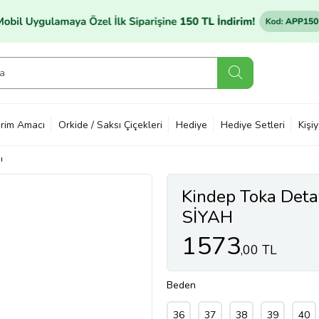
rim Amacı
Orkide / Saksı Çiçekleri
Hediye
Hediye Setleri
Kişi
ı
Kindep Toka Deta
SİYAH
1573
,00 TL
Beden
36
37
38
39
40