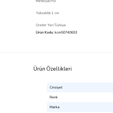
Meteryal:Pvc
Yükseklik:1 cm
Üretim Yeri:Türkiye
Ürün Kodu:
kcm50740653
Ürün Özellikleri
Cinsiyet
Renk
Marka