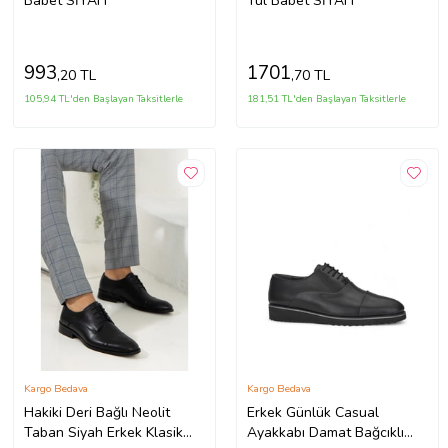
Babet SİYAH
Tül Babet SİYAH
993
1701
,20 TL
,70 TL
105,94 TL'den Başlayan Taksitlerle
181,51 TL'den Başlayan Taksitlerle
Kargo Bedava
Kargo Bedava
Hakiki Deri Bağlı Neolit
Erkek Günlük Casual
Taban Siyah Erkek Klasik
Ayakkabı Damat Bağcıklı