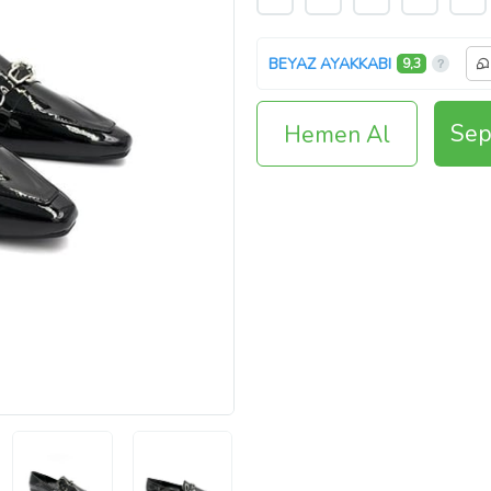
BEYAZ AYAKKABI
9,3
Sep
Hemen Al