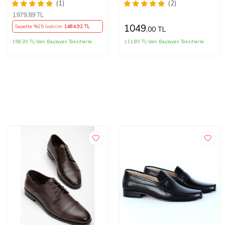
Ayakkabı
Siyah Tabanlı Klasik
(1)
(2)
Kundura PV-603 (Siyah Cilt)
1979
,89 TL
1049
Sepette %25 İndirim
1484
,92 TL
,00 TL
158,39 TL'den Başlayan Taksitlerle
111,89 TL'den Başlayan Taksitlerle