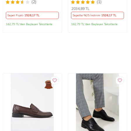
Ayakkabı
(2)
(1)
2034
,89 TL
Sepet Fiyatı
1526
,17 TL
Sepette %25 İndirim
1526
,17 TL
162,79 TL'den Başlayan Taksitlerle
162,79 TL'den Başlayan Taksitlerle