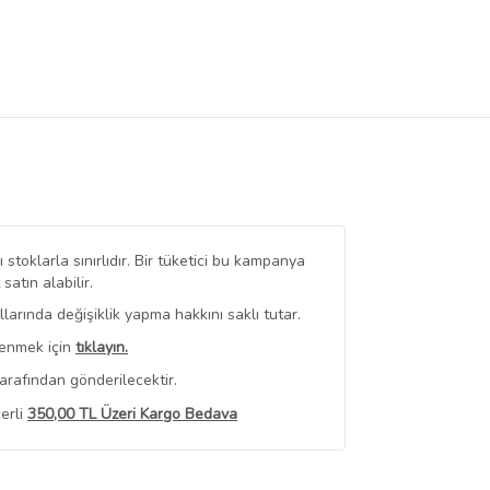
stoklarla sınırlıdır. Bir tüketici bu kampanya
tın alabilir.
arında değişiklik yapma hakkını saklı tutar.
renmek için
tıklayın.
arafından gönderilecektir.
erli
350,00 TL Üzeri Kargo Bedava
 Görüntüle
iyat bilgileri, satıcı tarafından