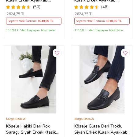
Klasik Erkek Ayakkabı
Klasik Erkek Ayakkabı
(Siyah)
(Kahverengi)
(50)
(48)
2624
,75 TL
2624
,75 TL
Sepette %60 İndirim
1049
,90 TL
Sepette %60 İndirim
1049
,90 TL
111,98 TL'den Başlayan Taksitlerle
111,98 TL'den Başlayan Taksitlerle
Kargo Bedava
Kargo Bedava
Kösele Hakiki Deri Rok
Kösele Glase Deri Troklu
Saraçlı Siyah Erkek Klasik
Siyah Erkek Klasik Ayakkabı