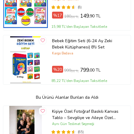
(8)
%17
149
,90 TL
180
,00 TL
15,98 TL'den Başlayan Taksitlerle
Bebek Eğitim Seti (6-24 Ay Zeki
Bebek Kütüphanesi) 8'li Set
Kargo Bedava
%20
799
,00 TL
999
,00 TL
85,22 TL'den Başlayan Taksitlerle
Bu Ürünü Alanlar Bunları da Aldı
Kişiye Özel Fotoğraf Baskılı Kanvas
Tablo – Sevgiliye ve Aileye Özel
Hediye (ÇokluRenk)
Aynı Gün Teslimat Seçeneği
(85)