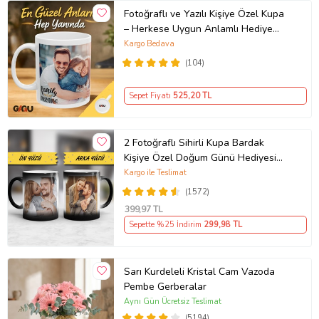
Fotoğraflı ve Yazılı Kişiye Özel Kupa
– Herkese Uygun Anlamlı Hediye
Porselen Baskılı Kupa (Beyaz)
Kargo Bedava
(104)
Sepet Fiyatı
525
,20 TL
2 Fotoğraflı Sihirli Kupa Bardak
Kişiye Özel Doğum Günü Hediyesi
Sevgiliye Hediye Anneye Babaya
Kargo ile Teslimat
Ablaya Abiye Kız Erkek Kardeşe
(1572)
Arkadaşa Resimli Günü Yıl Dönümü
399
,97 TL
Hediyesi
Sepette %25 İndirim
299
,98 TL
Sarı Kurdeleli Kristal Cam Vazoda
Pembe Gerberalar
Aynı Gün Ücretsiz Teslimat
(5194)