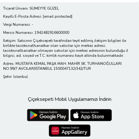
Ticaret Ünvanı: SÜMEYYE GÜZEL
Kayıtlı E-Posta Adresi:
[email protected]
Vergi Numarası: -
Mersis Numarası: 1942482916600000
İletişim: Satıcının Çiçeksepeti tarafından teyit edilmiş iletişim bilgileri ile
birlikte tacir/esnaf/sanatkar olan satıcılar için merkez adresi;
tacir/esnaf/sanatkar olmayan satıcılar için merkez adresinin bulunduğu il
bilgisi, ad, soyad ve T.C. kimlik numarası kayıt altında bulunmaktadır.
Adres: MUSTAFA KEMAL PAŞA MAH. MAHİR SK. TURHANOĞULLARI
NO:99/7 AVCILAR/İSTANBUL 1500047132/342/TUR
Şehir: İstanbul
Çiçeksepeti Mobil Uygulamamızı İndirin