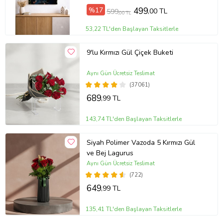
%17
499
,00 TL
599
,00 TL
53,22 TL'den Başlayan Taksitlerle
9'lu Kırmızı Gül Çiçek Buketi
Aynı Gün Ücretsiz Teslimat
(37061)
689
,99 TL
143,74 TL'den Başlayan Taksitlerle
Siyah Polimer Vazoda 5 Kırmızı Gül
ve Bej Lagurus
Aynı Gün Ücretsiz Teslimat
(722)
649
,99 TL
135,41 TL'den Başlayan Taksitlerle