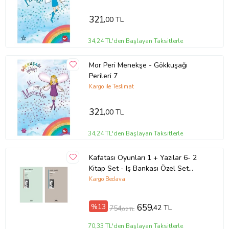
321
,00 TL
34,24 TL'den Başlayan Taksitlerle
Mor Peri Menekşe - Gökkuşağı
Perileri 7
Kargo ile Teslimat
321
,00 TL
34,24 TL'den Başlayan Taksitlerle
Kafatası Oyunları 1 + Yazılar 6- 2
Kitap Set - Iş Bankası Özel Set
Kafatası Oyunları 1 Kitabı
Kargo Bedava
%13
659
,42 TL
754
,02 TL
70,33 TL'den Başlayan Taksitlerle