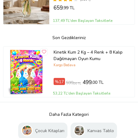
659
,99 TL
137,49 TL'den Başlayan Taksitlerle
Son Gezdikleriniz
Kinetik Kum 2 Kg – 4 Renk + 8 Kalıp
Dağılmayan Oyun Kumu
Kargo Bedava
%17
499
,00 TL
599
,00 TL
53,22 TL'den Başlayan Taksitlerle
Daha Fazla Kategori
Çocuk Kitapları
Kanvas Tablo