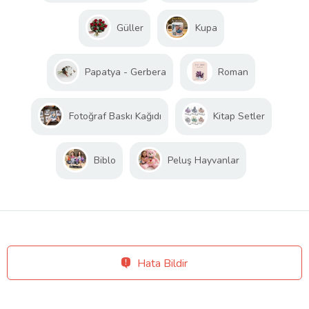
Güller
Kupa
Papatya - Gerbera
Roman
Fotoğraf Baskı Kağıdı
Kitap Setler
Biblo
Peluş Hayvanlar
Hata Bildir