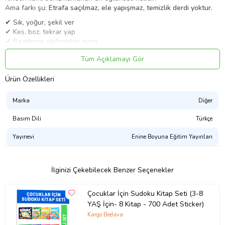
Ama farkı şu:
Etrafa saçılmaz, ele yapışmaz, temizlik derdi yoktur.
✔ Sık, yoğur, şekil ver
✔ Kes, boz, tekrar yap
✔ Saatlerce sıkılmadan oyna
🔥 NEDEN BU KİNETİK KUM?
Tüm Açıklamayı Gör
✅ Dağılmaz ve etrafa saçılmaz
Ürün Özellikleri
✅ Ele ve yüzeylere yapışmaz
✅ Asla kurumaz – sürekli kullanılır
✅ %98 gerçek deniz kumu
Marka
Diğer
✅ Yumuşak ve rahatlatıcı doku
Basım Dili
Türkçe
🧠 ÇOCUK GELİŞİMİNE KATKISI
Yayınevi
Enine Boyuna Eğitim Yayınları
👋 El kaslarını güçlendirir (ince motor beceri)
🎨 Hayal gücünü geliştirir
🧩 Odaklanmayı artırır
🧘 Duyusal (terapi) oyunlar için idealdir
İlginizi Çekebilecek Benzer Seçenekler
👉 Anaokulu, kreş ve ev kullanımı için mükemmel!
Çocuklar İçin Sudoku Kitap Seti (3-8
🎁 KUTU İÇERİĞİ
YAŞ İçin- 8 Kitap - 700 Adet Sticker)
📦 2 KG Kinetik Kum
Kargo Bedava
🎨 4 Renk