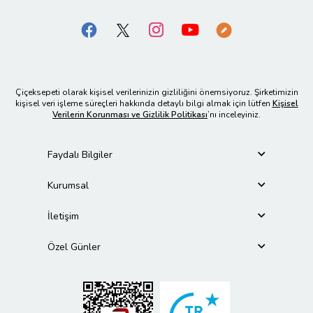
Çiçeksepeti olarak kişisel verilerinizin gizliliğini önemsiyoruz. Şirketimizin
kişisel veri işleme süreçleri hakkında detaylı bilgi almak için lütfen
Kişisel
Verilerin Korunması ve Gizlilik Politikası
’nı inceleyiniz.
Faydalı Bilgiler
Kurumsal
İletişim
Özel Günler