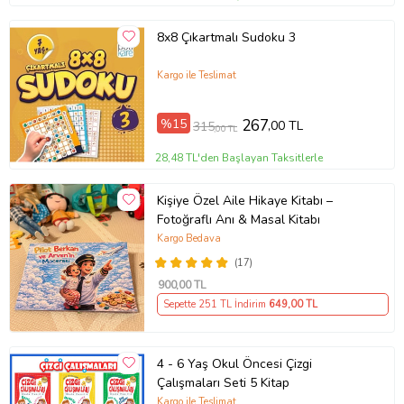
8x8 Çıkartmalı Sudoku 3
Kargo ile Teslimat
%15
267
,00 TL
315
,00 TL
28,48 TL'den Başlayan Taksitlerle
Kişiye Özel Aile Hikaye Kitabı –
Fotoğraflı Anı & Masal Kitabı
Kargo Bedava
(17)
900
,00 TL
Sepette 251 TL İndirim
649
,00 TL
4 - 6 Yaş Okul Öncesi Çizgi
Çalışmaları Seti 5 Kitap
Kargo ile Teslimat