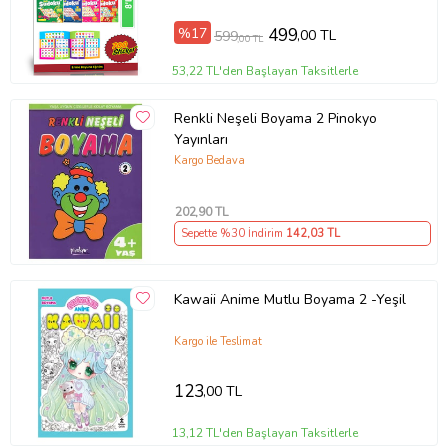
🧸 8 Adet Şekil Kalıbı
%17
499
,00 TL
599
,00 TL
🌍 GÜVENLİ VE SAĞLIKLI
53,22 TL'den Başlayan Taksitlerle
✔ Çocuk sağlığına uygundur
✔ Uluslararası standartlara uygun üretim
Renkli Neşeli Boyama 2 Pinokyo
✔ Güvenle oynanabilir
Yayınları
🔍 ARAYAN HERKES BULSUN DİYE:
Kargo Bedava
kinetik kum, oyun kumu, sihirli kum, çocuk oyun kumu, dağılmayan
kum, anaokulu kumu, terapi kumu, şekil kumu
202
,90 TL
🎯
Çocuğun hem eğlensin hem gelişsin!
Sepette %30 İndirim
142
,03 TL
💥 Şimdi sipariş ver, bu eğlenceyi kaçırma!
Ürün Kodu:
kcm53178669
Kawaii Anime Mutlu Boyama 2 -Yeşil
Kargo ile Teslimat
123
,00 TL
13,12 TL'den Başlayan Taksitlerle