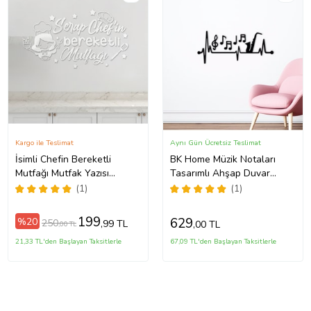
Kargo ile Teslimat
Aynı Gün Ücretsiz Teslimat
İsimli Chefin Bereketli
BK Home Müzik Notaları
Mutfağı Mutfak Yazısı
Tasarımlı Ahşap Duvar
(Gümüş)
Süsü-9 (Siyah)
(1)
(1)
199
629
%20
250
,99 TL
,00 TL
,00 TL
21,33 TL'den Başlayan Taksitlerle
67,09 TL'den Başlayan Taksitlerle