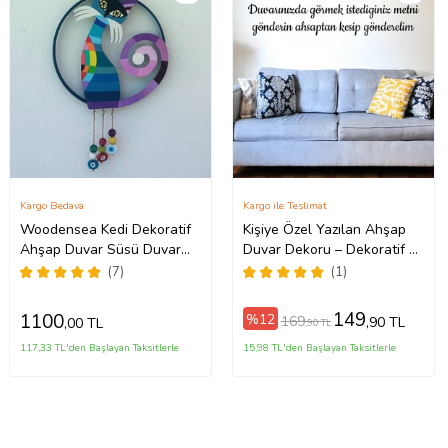
Kargo Bedava
Kargo ile Teslimat
Woodensea Kedi Dekoratif
Kişiye Özel Yazılan Ahşap
Ahşap Duvar Süsü Duvar
Duvar Dekoru – Dekoratif ve
Dekoru Cam Nazar
Size Özel Yazılarla Evinizi
(7)
(1)
Boncuklu El Yapımı
Kişiselleştirin
149
1100
%12
169
,90 TL
,00 TL
,90 TL
117,33 TL'den Başlayan Taksitlerle
15,98 TL'den Başlayan Taksitlerle