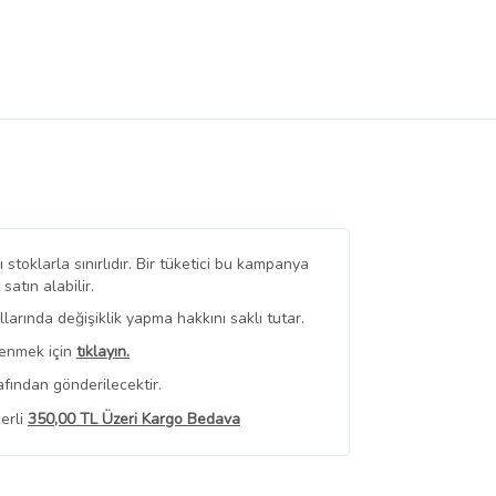
stoklarla sınırlıdır. Bir tüketici bu kampanya
tın alabilir.
arında değişiklik yapma hakkını saklı tutar.
renmek için
tıklayın.
fından gönderilecektir.
erli
350,00 TL Üzeri Kargo Bedava
 Görüntüle
iyat bilgileri, satıcı tarafından