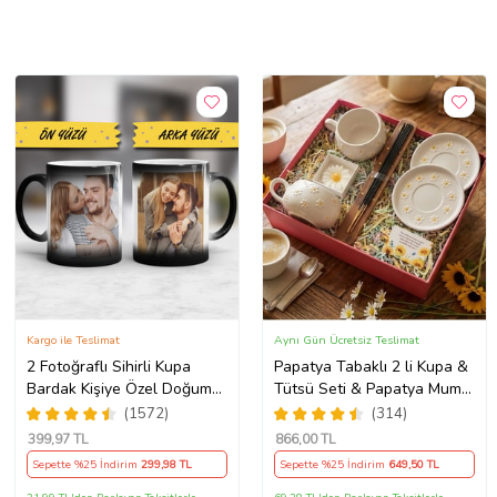
Kargo ile Teslimat
Aynı Gün Ücretsiz Teslimat
2 Fotoğraflı Sihirli Kupa
Papatya Tabaklı 2 li Kupa &
Bardak Kişiye Özel Doğum
Tütsü Seti & Papatya Mum
Günü Hediyesi Sevgiliye
& Motto Kart
(1572)
(314)
Hediye Anneye Babaya
399
,97 TL
866
,00 TL
Ablaya Abiye Kız Erkek
Sepette %25 İndirim
299
,98 TL
Sepette %25 İndirim
649
,50 TL
Kardeşe Arkadaşa Resimli