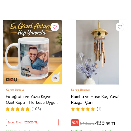
Kargo Bedava
Kargo Bedava
Fotoğraflı ve Yazılı Kişiye
Bambu ve Hasır Kuş Yuvalı
Özel Kupa – Herkese Uygun
Rüzgar Çanı
Anlamlı Hediye Porselen
(105)
(1)
Baskılı Kupa (Beyaz)
499
%9
Sepet Fiyatı
525
,20 TL
549
,99 TL
,98 TL