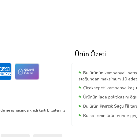
Ürün Özeti
Bu ürünün kampanyalı satışı 
stoğundan maksimum 10 adet sa
Çiçeksepeti kampanya koşull
Ürünün iade politikasını öğ
Bu ürün
Kıvırcık Saçlı Fil
tara
deme esnasında kredi kartı bilgileriniz
Bu satıcının ürünlerinde geç
Bu Satıcının
Tüm Ürünlerini
Ürün sayfasında gördüğünüz f