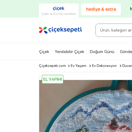
Çiçek ve Gurme Lezzetler
Çiçek
Yenilebilir Çiçek
Doğum Günü
Gönde
Çiçeksepeti.com
Ev Yaşam
Ev Dekorasyon
Duvar
EL YAPIMI