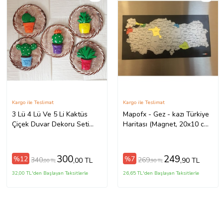
Kargo ile Teslimat
Kargo ile Teslimat
3 Lü 4 Lü Ve 5 Li Kaktüs
Mapofx - Gez - kazı Türkiye
Çiçek Duvar Dekoru Seti
Haritası (Magnet, 20x10 cm)
(Model 5)
(Çok Renkli)
300
249
%12
%7
340
269
,00 TL
,90 TL
,00 TL
,90 TL
32,00 TL'den Başlayan Taksitlerle
26,65 TL'den Başlayan Taksitlerle