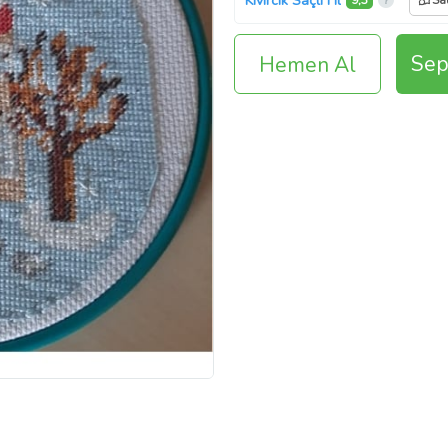
Kıvırcık Saçlı Fil
9,3
Sa
Sep
Hemen Al