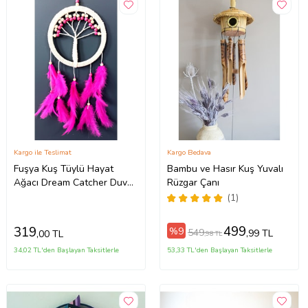
Kargo ile Teslimat
Kargo Bedava
Fuşya Kuş Tüylü Hayat
Bambu ve Hasır Kuş Yuvalı
Ağacı Dream Catcher Duvar
Rüzgar Çanı
Süsü
(1)
499
319
%9
549
,99 TL
,00 TL
,98 TL
34,02 TL'den Başlayan Taksitlerle
53,33 TL'den Başlayan Taksitlerle