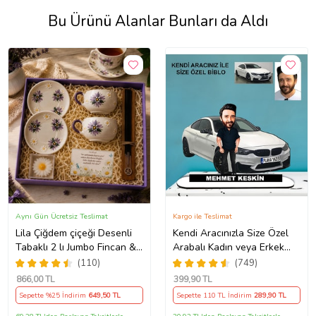
Bu Ürünü Alanlar Bunları da Aldı
Aynı Gün Ücretsiz Teslimat
Kargo ile Teslimat
Lila Çiğdem çiçeği Desenli
Kendi Aracınızla Size Özel
Tabaklı 2 lı Jumbo Fincan &
Arabalı Kadın veya Erkek
Tütsü Seti & Papatya Mum
Tasarımlı Karikatür Biblo ,
(110)
(749)
&
Babalar Günü Hediyesi,
866
,00 TL
399
,90 TL
Erkeğe Hediye, Rent A Car
Sepette %25 İndirim
649
,50 TL
Sepette 110 TL İndirim
289
,90 TL
Hediyesi