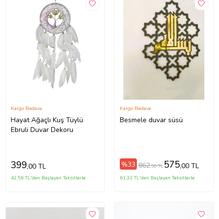
Kargo Bedava
Kargo Bedava
Hayat Ağaçlı Kuş Tüylü
Besmele duvar süsü
Ebruli Duvar Dekoru
575
399
%33
862
,00 TL
,00 TL
,50 TL
42,56 TL'den Başlayan Taksitlerle
61,33 TL'den Başlayan Taksitlerle