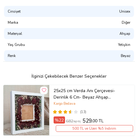
Cinsiyet
Unisex
Marka
Diğer
Materyal
Ahşap
Yaş Grubu
Yetişkin
Renk
Beyaz
İlginizi Çekebilecek Benzer Seçenekler
25x25 cm Verda Anı Çerçevesi-
Derinlik 6 Cm- Beyaz Ahşap
Çerçeve- Çiçek Tasarımı İçin Hediye
Kargo Bedava
Çerçeve-Fotoğrafınızı Gönderin Biz
(13)
Çıkartalım!
%22
529
,00 TL
682
,50 TL
500 TL ve Üzeri %5 İndirim