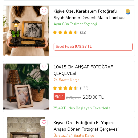
Kişiye Özel Karakalem Fotoğraflı
Siyah Mermer Desenli Masa Lambası
Aynı Gün Teslimat Seçeneği
(32)
Sepet Fiyatı
979
,93 TL
10X15 CM AHŞAP FOTOĞRAF
ÇERÇEVESİ
24 Saatte Kargo
(133)
%14
239
,00 TL
279
,00 TL
25,49 TL'den Başlayan Taksitlerle
Kişiye Özel Fotoğraflı El Yapımı
Ahşap Dönen Fotoğraf Çerçevesi
Sokak Lambalı Doğum Günü
Ücretsiz / 24 Saatte Kargo