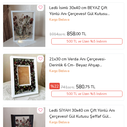
Ledli İsimli 30x40 cm BEYAZ Çift
Yönlü Anı Çerçevesi! Gül Kutusu
Şeffaf Gül Kutusu
Kargo Bedava
858
,00 TL
1014
,00 TL
500 TL ve Üzeri %5 İndirim
21x30 cm Verda Anı Çerçevesi-
Derinlik 6 Cm- Beyaz Ahşap
Çerçeve- Çiçek Tasarımı İçin Hediye
Kargo Bedava
Çerçeve- Fotoğrafınızı Gönderin Biz
Çıkartalım!
%22
580
,75 TL
741
,00 TL
500 TL ve Üzeri %5 İndirim
Ledli SİYAH 30x40 cm Çift Yönlü Anı
Çerçevesi! Gül Kutusu Şeffaf Gül
Kutusu
Kargo Bedava