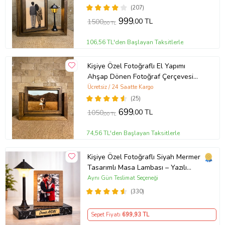
Hediyesi (Kahverengi)
(207)
999
,00 TL
1500
,00 TL
106,56 TL'den Başlayan Taksitlerle
Kişiye Özel Fotoğraflı El Yapımı
Ahşap Dönen Fotoğraf Çerçevesi
Doğum Günü Hediyesi
Ücretsiz / 24 Saatte Kargo
(25)
699
,00 TL
1050
,00 TL
74,56 TL'den Başlayan Taksitlerle
Kişiye Özel Fotoğraflı Siyah Mermer
Tasarımlı Masa Lambası – Yazılı
Ahşap Çerçeveli LED Gece Lambası
Aynı Gün Teslimat Seçeneği
(330)
Sepet Fiyatı
699
,93 TL