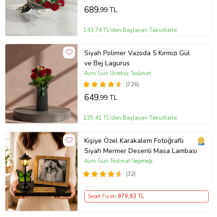
689
,99 TL
143,74 TL'den Başlayan Taksitlerle
Siyah Polimer Vazoda 5 Kırmızı Gül
ve Bej Lagurus
Aynı Gün Ücretsiz Teslimat
(726)
649
,99 TL
135,41 TL'den Başlayan Taksitlerle
Kişiye Özel Karakalem Fotoğraflı
Siyah Mermer Desenli Masa Lambası
Aynı Gün Teslimat Seçeneği
(32)
Sepet Fiyatı
979
,93 TL