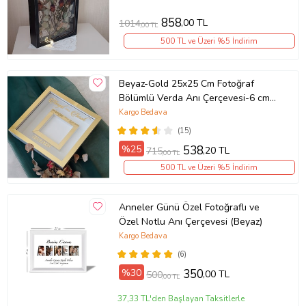
858
,00 TL
1014
,00 TL
500 TL ve Üzeri %5 İndirim
Beyaz-Gold 25x25 Cm Fotoğraf
Bölümlü Verda Anı Çerçevesi-6 cm
Derinlikli Anı Çerçevesi(Fotoğraf
Kargo Bedava
Hediye)
(15)
%25
538
,20 TL
715
,00 TL
500 TL ve Üzeri %5 İndirim
Anneler Günü Özel Fotoğraflı ve
Özel Notlu Anı Çerçevesi (Beyaz)
Kargo Bedava
(6)
%30
350
,00 TL
500
,00 TL
37,33 TL'den Başlayan Taksitlerle