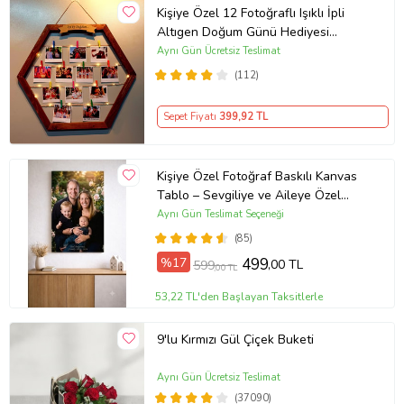
Kişiye Özel 12 Fotoğraflı Işıklı İpli
Altıgen Doğum Günü Hediyesi
Ahşap Fotoğraf Panosu
Aynı Gün Ücretsiz Teslimat
(112)
Sepet Fiyatı
399
,92 TL
Kişiye Özel Fotoğraf Baskılı Kanvas
Tablo – Sevgiliye ve Aileye Özel
Hediye (ÇokluRenk)
Aynı Gün Teslimat Seçeneği
(85)
%17
499
,00 TL
599
,00 TL
53,22 TL'den Başlayan Taksitlerle
9'lu Kırmızı Gül Çiçek Buketi
Aynı Gün Ücretsiz Teslimat
(37090)