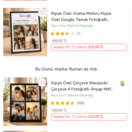
Kişiye Özel Arama Motoru Kişiye
Özel Google Temalı Fotoğraflı
Çerçeve – Dünyanın En Güzel Kızı
Aynı Gün Teslimat Seçeneği
Tasarımlı Dekoratif Hediye Masaüstü
(7)
Çerçeve
499
,90 TL
Sepette 181 TL İndirim
319
,00 TL
Bu Ürünü Alanlar Bunları da Aldı
Kişiye Özel Çerçeve Masaüstü
Çerçeve 4 Fotoğraflı Ahşap Mdf
Resimli Kolaj Çerçeve
Aynı Gün Teslimat Seçeneği
(388)
499
,90 TL
Sepette 181 TL İndirim
319
,00 TL