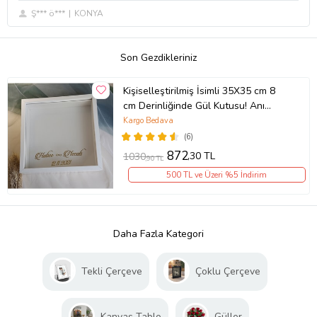
Ş*** ö***
KONYA
Son Gezdikleriniz
Kişiselleştirilmiş İsimli 35X35 cm 8
cm Derinliğinde Gül Kutusu! Anı
Çerçevesi! Beyaz Zemin! Üstten
Kargo Bedava
Açılır Pleksi Camlı!
(6)
872
,30 TL
1030
,90 TL
500 TL ve Üzeri %5 İndirim
Daha Fazla Kategori
Tekli Çerçeve
Çoklu Çerçeve
Kanvas Tablo
Güller