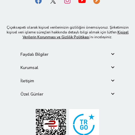
Çiçeksepeti olarak kişisel verilerinizin gizliliğini önemsiyoruz. Şirketimizin
kişisel veri işleme süreçleri hakkında detaylı bilgi almak için lütfen
Kişisel
Verilerin Korunması ve Gizlilik Politikası
’nı inceleyiniz.
Faydalı Bilgiler
Kurumsal
İletişim
Özel Günler