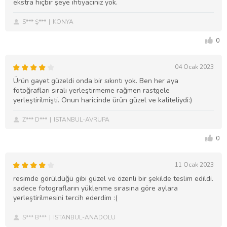
ekstra hiçbir şeye ihtiyacınız yok.
S*** Ş***
KONYA
0
04 Ocak 2023
Ürün gayet güzeldi onda bir sıkıntı yok. Ben her aya
fotoğrafları sıralı yerleştirmeme rağmen rastgele
yerleştirilmişti. Onun haricinde ürün güzel ve kaliteliydi:)
Z*** D***
ISTANBUL-AVRUPA
0
11 Ocak 2023
resimde görüldüğü gibi güzel ve özenli bir şekilde teslim edildi.
sadece fotografların yüklenme sırasına göre aylara
yerleştirilmesini tercih ederdim :(
S*** B***
ISTANBUL-ANADOLU