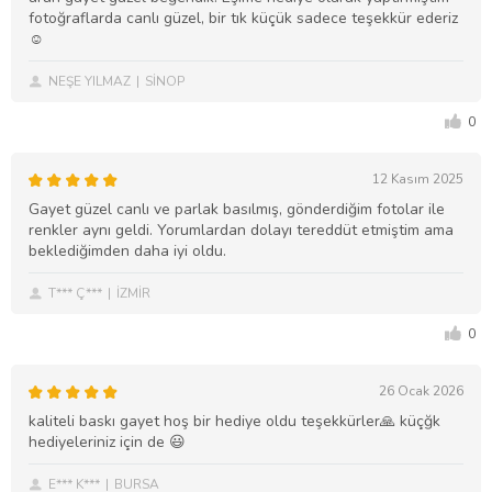
fotoğraflarda canlı güzel, bir tık küçük sadece teşekkür ederiz
☺️
NEŞE YILMAZ
SİNOP
0
12 Kasım 2025
Gayet güzel canlı ve parlak basılmış, gönderdiğim fotolar ile
renkler aynı geldi. Yorumlardan dolayı tereddüt etmiştim ama
beklediğimden daha iyi oldu.
T*** Ç***
İZMİR
0
26 Ocak 2026
kaliteli baskı gayet hoş bir hediye oldu teşekkürler🙏 küçğk
hediyeleriniz için de 😃
E*** K***
BURSA