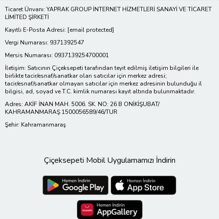
Ticaret Ünvanı: YAPRAK GROUP İNTERNET HİZMETLERİ SANAYİ VE TİCARET
LİMİTED ŞİRKETİ
Kayıtlı E-Posta Adresi:
[email protected]
Vergi Numarası: 9371392547
Mersis Numarası: 0937139254700001
İletişim: Satıcının Çiçeksepeti tarafından teyit edilmiş iletişim bilgileri ile
birlikte tacir/esnaf/sanatkar olan satıcılar için merkez adresi;
tacir/esnaf/sanatkar olmayan satıcılar için merkez adresinin bulunduğu il
bilgisi, ad, soyad ve T.C. kimlik numarası kayıt altında bulunmaktadır.
Adres: AKİF İNAN MAH. 5006. SK. NO: 26 B ONİKİŞUBAT/
KAHRAMANMARAŞ 1500056589/46/TUR
Şehir: Kahramanmaraş
Çiçeksepeti Mobil Uygulamamızı İndirin