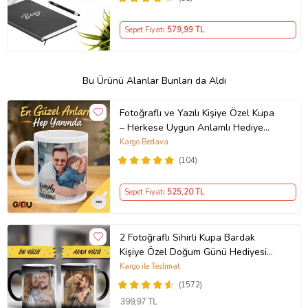
Sepet Fiyatı
579
,99 TL
Bu Ürünü Alanlar Bunları da Aldı
Fotoğraflı ve Yazılı Kişiye Özel Kupa
– Herkese Uygun Anlamlı Hediye
Porselen Baskılı Kupa (Beyaz)
Kargo Bedava
(104)
Sepet Fiyatı
525
,20 TL
2 Fotoğraflı Sihirli Kupa Bardak
Kişiye Özel Doğum Günü Hediyesi
Sevgiliye Hediye Anneye Babaya
Kargo ile Teslimat
Ablaya Abiye Kız Erkek Kardeşe
(1572)
Arkadaşa Resimli Günü Yıl Dönümü
399
,97 TL