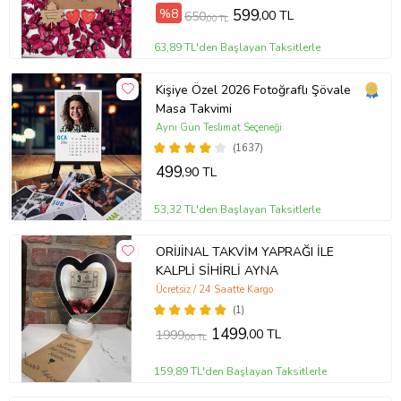
%8
599
,00 TL
650
,00 TL
63,89 TL'den Başlayan Taksitlerle
Kişiye Özel 2026 Fotoğraflı Şövale
Masa Takvimi
Aynı Gün Teslimat Seçeneği
(1637)
499
,90 TL
53,32 TL'den Başlayan Taksitlerle
ORİJİNAL TAKVİM YAPRAĞI İLE
KALPLİ SİHİRLİ AYNA
Ücretsiz / 24 Saatte Kargo
(1)
1499
,00 TL
1999
,00 TL
159,89 TL'den Başlayan Taksitlerle