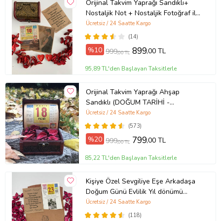
Orijinal Takvim Yaprağı Sandıklı+
Nostaljik Not + Nostaljik Fotoğraf ile
birlikte UNUTULMAYACAK BİR
Ücretsiz / 24 Saatte Kargo
HEDİYE
(14)
%10
899
,00 TL
999
,00 TL
95,89 TL'den Başlayan Taksitlerle
Orijinal Takvim Yaprağı Ahşap
Sandıklı (DOĞUM TARİHİ -
TANIŞMA TARİHİ- EVLİLİK TARİHİ
Ücretsiz / 24 Saatte Kargo
İÇİN UNUTULMAZ HEDİYE )
(573)
%20
799
,00 TL
999
,00 TL
85,22 TL'den Başlayan Taksitlerle
Kişiye Özel Sevgiliye Eşe Arkadaşa
Doğum Günü Evlilik Yıl dönümü
Fotoğraflı Hediye Takvim Yaprağı
Ücretsiz / 24 Saatte Kargo
NOSTALJİK ZARFLI
(118)