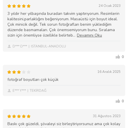
24 Ocak 2023
3 yıldır her yılbaşında buradan takvim yaptırıyorum. Resimlerin
kalitesini,parlaklığını beğeniyorum. Masaüstü için boyut ideal.
Çok minicik değil. Tek sorun fotoğrafları benim yüklediğim
düzende basmamaları. Çok önemsemiyorum bunu. Sıralama
sizin için önemliyse özellikle belirteb
D*** D***
ISTANBUL-ANADOLU
0
16 Aralık 2025
fotoğraf boyutları çok küçük
E*** Y***
TEKİRDAĞ
0
31 Ağustos 2023
Baskı çok güzeldi, şövaleyi siz birleştiriyorsunuz ama çok kolay