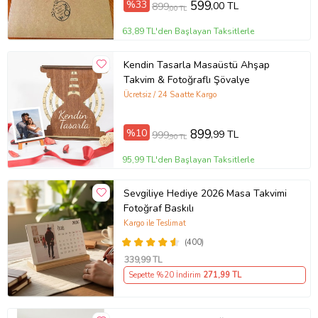
%33
599
,00 TL
899
,00 TL
63,89 TL'den Başlayan Taksitlerle
Kendin Tasarla Masaüstü Ahşap
Takvim & Fotoğraflı Şövalye
Ücretsiz / 24 Saatte Kargo
%10
899
,99 TL
999
,90 TL
95,99 TL'den Başlayan Taksitlerle
Sevgiliye Hediye 2026 Masa Takvimi
Fotoğraf Baskılı
Kargo ile Teslimat
(400)
339
,99 TL
Sepette %20 İndirim
271
,99 TL