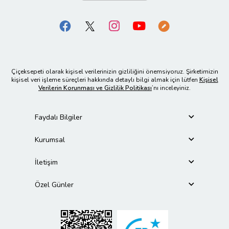
Çiçeksepeti olarak kişisel verilerinizin gizliliğini önemsiyoruz. Şirketimizin
kişisel veri işleme süreçleri hakkında detaylı bilgi almak için lütfen
Kişisel
Verilerin Korunması ve Gizlilik Politikası
’nı inceleyiniz.
Faydalı Bilgiler
Kurumsal
İletişim
Özel Günler