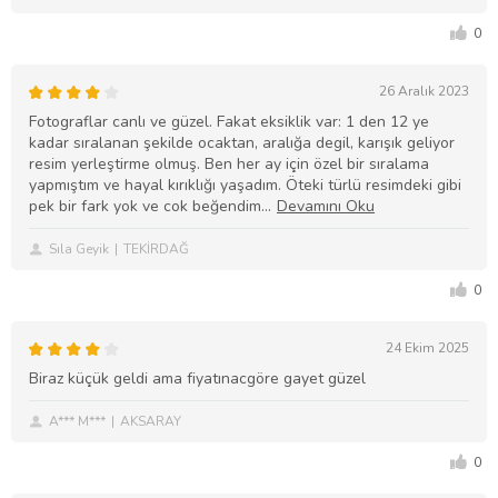
0
26 Aralık 2023
Fotograflar canlı ve güzel. Fakat eksiklik var: 1 den 12 ye
kadar sıralanan şekilde ocaktan, aralığa degil, karışık geliyor
resim yerleştirme olmuş. Ben her ay için özel bir sıralama
yapmıştım ve hayal kırıklığı yaşadım. Öteki türlü resimdeki gibi
pek bir fark yok ve cok beğendim
Sıla Geyik
TEKİRDAĞ
0
24 Ekim 2025
Biraz küçük geldi ama fiyatınacgöre gayet güzel
A*** M***
AKSARAY
0