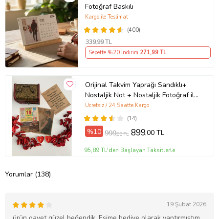
Fotoğraf Baskılı
Kargo ile Teslimat
(400)
339
,99 TL
Sepette %20 İndirim
271
,99 TL
Orijinal Takvim Yaprağı Sandıklı+
Nostaljik Not + Nostaljik Fotoğraf ile
birlikte UNUTULMAYACAK BİR
Ücretsiz / 24 Saatte Kargo
HEDİYE
(14)
%10
899
,00 TL
999
,00 TL
95,89 TL'den Başlayan Taksitlerle
Yorumlar (138)
19 Şubat 2026
ürün gayet güzel beğendik. Eşime hediye olarak yaptırmıştım