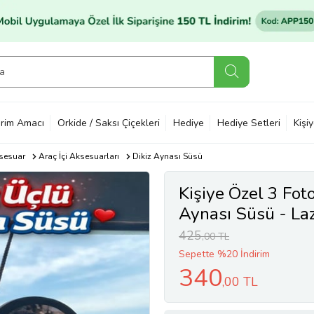
rim Amacı
Orkide / Saksı Çiçekleri
Hediye
Hediye Setleri
Kişi
sesuar
Araç İçi Aksesuarları
Dikiz Aynası Süsü
Kişiye Özel 3 Fot
Aynası Süsü - La
425
,00 TL
Sepette %20 İndirim
340
,00 TL