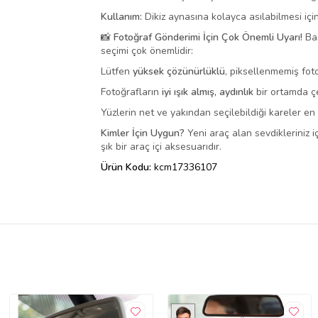
Kullanım:
Dikiz aynasına kolayca asılabilmesi için
📸 Fotoğraf Gönderimi İçin Çok Önemli Uyarı!
Bas
seçimi çok önemlidir:
Lütfen
yüksek çözünürlüklü
, piksellenmemiş foto
Fotoğrafların
iyi ışık almış, aydınlık
bir ortamda çe
Yüzlerin net ve yakından seçilebildiği kareler e
Kimler İçin Uygun?
Yeni araç alan sevdikleriniz 
şık bir araç içi aksesuarıdır.
Ürün Kodu:
kcm17336107