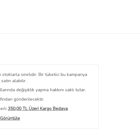
stoklarla sınırlıdır. Bir tüketici bu kampanya
tın alabilir.
arında değişiklik yapma hakkını saklı tutar.
fından gönderilecektir.
erli
350,00 TL Üzeri Kargo Bedava
 Görüntüle
iyat bilgileri, satıcı tarafından