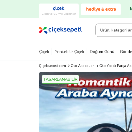
Çiçek ve Gurme Lezzetler
Çiçek
Yenilebilir Çiçek
Doğum Günü
Gönde
Çiçeksepeti.com
Oto Aksesuar
Oto Yedek Parça Ak
TASARLANABİLİR