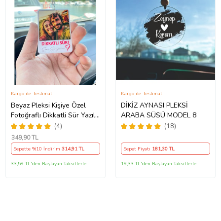
Kargo ile Teslimat
Kargo ile Teslimat
Beyaz Pleksi Kişiye Özel
DİKİZ AYNASI PLEKSİ
Fotoğraflı Dikkatli Sür Yazılı
ARABA SÜSÜ MODEL 8
Araba Hediyesi Araba Süsü
(4)
(18)
Dikiz Aynası Süsü
349
,90 TL
Sepette %10 İndirim
314
,91 TL
Sepet Fiyatı
181
,30 TL
33,59 TL'den Başlayan Taksitlerle
19,33 TL'den Başlayan Taksitlerle