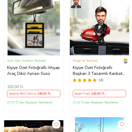
Aynı Gün Ücretsiz Teslimat
Kargo ile Teslimat
Kişiye Özel Fotoğraflı Ahşap
Kişiye Özel Fotoğraflı
Araç Dikiz Aynası Süsü
Başkan 3 Tasarımlı Karikatür
Araba Dikiz Ayna Süsü
(4)
325
,00 TL
Sepette %20 İndirim
260
,00 TL
Sepet Fiyatı
349
,90 TL
27,73 TL'den Başlayan Taksitlerle
37,32 TL'den Başlayan Taksitlerle