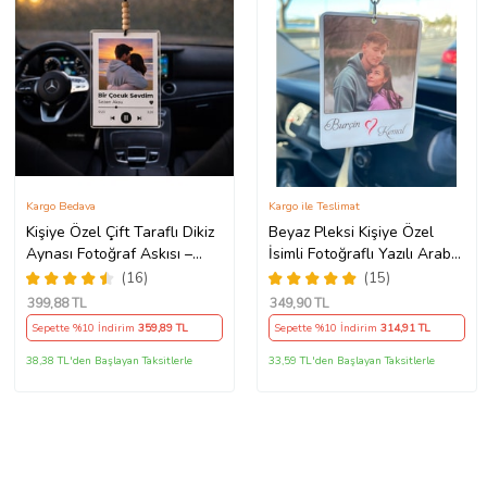
Kargo Bedava
Kargo ile Teslimat
Kişiye Özel Çift Taraflı Dikiz
Beyaz Pleksi Kişiye Özel
Aynası Fotoğraf Askısı –
İsimli Fotoğraflı Yazılı Araba
Şarkılı Tasarım Araç Süsü
Hediyesi Araba Süsü Dikiz
(16)
(15)
Aynası Süsü - Çift Taraflı
399
,88 TL
349
,90 TL
Sepette %10 İndirim
359
,89 TL
Sepette %10 İndirim
314
,91 TL
38,38 TL'den Başlayan Taksitlerle
33,59 TL'den Başlayan Taksitlerle