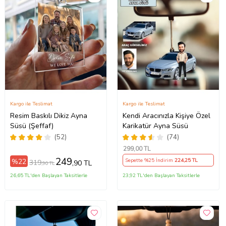
Kargo ile Teslimat
Kargo ile Teslimat
Resim Baskılı Dikiz Ayna
Kendi Aracınızla Kişiye Özel
Süsü (Şeffaf)
Karikatür Ayna Süsü
(52)
(74)
299
,00 TL
249
%22
Sepette %25 İndirim
224
,25 TL
319
,90 TL
,90 TL
26,65 TL'den Başlayan Taksitlerle
23,92 TL'den Başlayan Taksitlerle