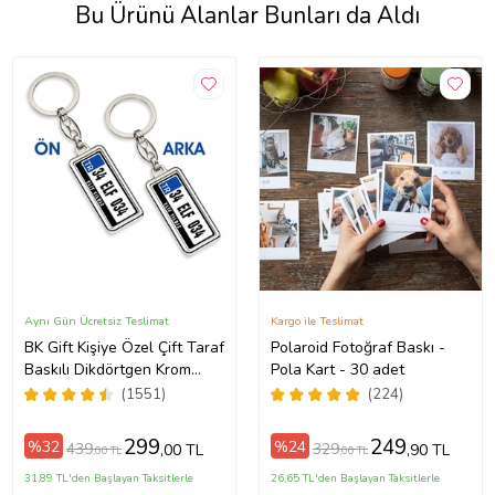
Bu Ürünü Alanlar Bunları da Aldı
Aynı Gün Ücretsiz Teslimat
Kargo ile Teslimat
BK Gift Kişiye Özel Çift Taraf
Polaroid Fotoğraf Baskı -
Baskılı Dikdörtgen Krom
Pola Kart - 30 adet
Plaka Anahtarlık, Babaya
(1551)
(224)
Hediye, Sevgiliye, Arkadaşa
Hediye, Doğum Günü
299
249
%32
%24
439
329
,00 TL
,90 TL
,00 TL
,00 TL
Hediyesi
31,89 TL'den Başlayan Taksitlerle
26,65 TL'den Başlayan Taksitlerle