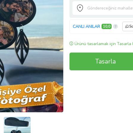
CANLI ANILAR
10,0
So
Ürünü tasarlamak için Tasarla 
Tasarla