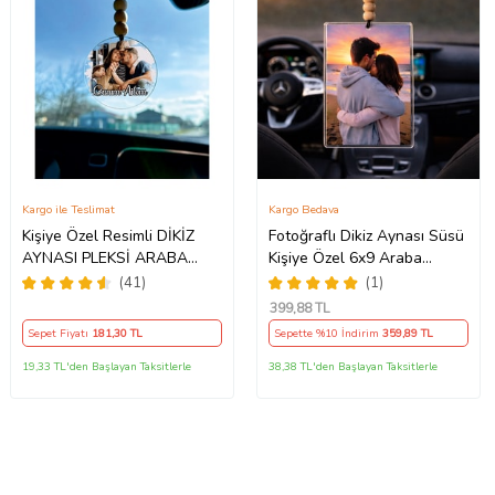
Kargo ile Teslimat
Kargo Bedava
Kişiye Özel Resimli DİKİZ
Fotoğraflı Dikiz Aynası Süsü
AYNASI PLEKSİ ARABA
Kişiye Özel 6x9 Araba
SÜSÜ
Aksesuarı
(41)
(1)
399
,88 TL
Sepet Fiyatı
181
,30 TL
Sepette %10 İndirim
359
,89 TL
19,33 TL'den Başlayan Taksitlerle
38,38 TL'den Başlayan Taksitlerle