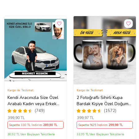
Kargo ile Teslimat
Kargo ile Teslimat
Kendi Aracınızla Size Özel
2 Fotoğraflı Sihirli Kupa
Arabalı Kadın veya Erkek
Bardak Kişiye Özel Doğum
Tasarımlı Karikatür Biblo ,
Günü Hediyesi Sevgiliye
(749)
(1572)
Babalar Günü Hediyesi,
Hediye Anneye Babaya
399
,90 TL
399
,97 TL
Erkeğe Hediye, Rent A Car
Ablaya Abiye Kız Erkek
Sepette 110 TL İndirim
289
,90 TL
Sepette %25 İndirim
299
,98 TL
Hediyesi
Kardeşe Arkadaşa Resimli
Günü Yıl Dönümü Hediyesi
30,92 TL'den Başlayan Taksitlerle
31,99 TL'den Başlayan Taksitlerle