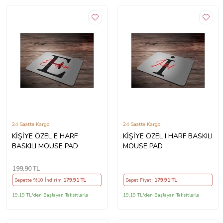
24 Saatte Kargo
24 Saatte Kargo
KİŞİYE ÖZEL E HARF
KİŞİYE ÖZEL I HARF BASKILI
BASKILI MOUSE PAD
MOUSE PAD
199
,90 TL
Sepette %10 İndirim
179
,91 TL
Sepet Fiyatı
179
,91 TL
19,19 TL'den Başlayan Taksitlerle
19,19 TL'den Başlayan Taksitlerle