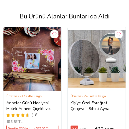
Bu Ürünü Alanlar Bunları da Aldı
Ücretsiz / 24 Saatte Kargo
Ücretsiz / 24 Saatte Kargo
Anneler Günü Hediyesi
Kişiye Özel Fotoğraf
Melek Annem Çiçekli ve
Çerçeveli Sihirli Ayna
Fotoğraflı Çerçeve, Anneye
(18)
Hediye Fotoğraflı Ahşap
613
,85 TL
Tabanlı Çerçeve (Yatay)
Sepette %35 İndirim
399
,00 TL