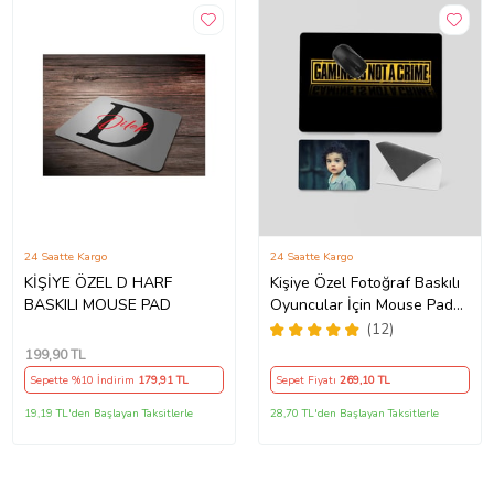
24 Saatte Kargo
24 Saatte Kargo
KİŞİYE ÖZEL D HARF
Kişiye Özel Fotoğraf Baskılı
BASKILI MOUSE PAD
Oyuncular İçin Mouse Pad
(28x40cm)
(12)
199
,90 TL
Sepette %10 İndirim
179
,91 TL
Sepet Fiyatı
269
,10 TL
19,19 TL'den Başlayan Taksitlerle
28,70 TL'den Başlayan Taksitlerle