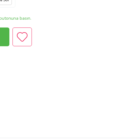
ya Sor
butonuna basın.