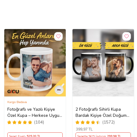
Kargo Bedava
Fotoğraflı ve Yazılı Kişiye
2 Fotoğraflı Sihirli Kupa
Özel Kupa – Herkese Uygun
Bardak Kişiye Özel Doğum
Anlamlı Hediye Porselen
Günü Hediyesi Sevgiliye
(104)
(1572)
Baskılı Kupa (Beyaz)
Hediye Anneye Babaya
399
,97 TL
Ablaya Abiye Kız Erkek
Sepet Fiyatı
525
,20 TL
Sepette %25 İndirim
299
,98 TL