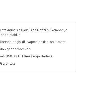
stoklarla sınırlıdır. Bir tüketici bu kampanya
tın alabilir.
arında değişiklik yapma hakkını saklı tutar.
ndan gönderilecektir.
erli
350,00 TL Üzeri Kargo Bedava
 Görüntüle
iyat bilgileri, satıcı tarafından