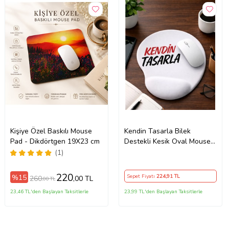
Kişiye Özel Baskılı Mouse
Kendin Tasarla Bilek
Pad - Dikdörtgen 19X23 cm
Destekli Kesik Oval Mouse
Pad Ergonomik Mouse Altlığı
(1)
220
%15
Sepet Fiyatı
224
,91 TL
260
,00 TL
,00 TL
23,46 TL'den Başlayan Taksitlerle
23,99 TL'den Başlayan Taksitlerle