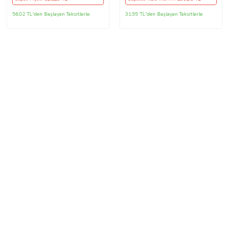
Kardeşe Arkadaşa Resimli
Günü Yıl Dönümü Hediyesi
56,02 TL'den Başlayan Taksitlerle
31,99 TL'den Başlayan Taksitlerle