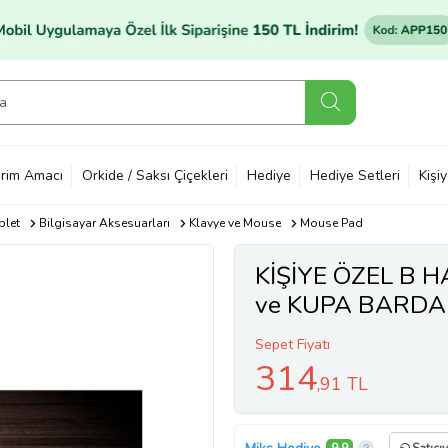
rim Amacı
Orkide / Saksı Çiçekleri
Hediye
Hediye Setleri
Kişi
blet
Bilgisayar Aksesuarları
Klavye ve Mouse
Mouse Pad
KİŞİYE ÖZEL B 
ve KUPA BARDA
Sepet Fiyatı
314
,91 TL