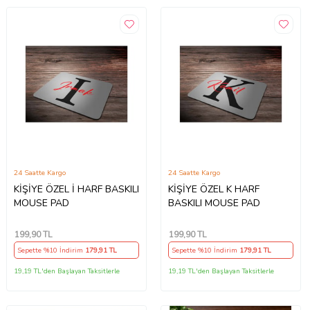
24 Saatte Kargo
24 Saatte Kargo
KİŞİYE ÖZEL İ HARF BASKILI
KİŞİYE ÖZEL K HARF
MOUSE PAD
BASKILI MOUSE PAD
199
,90 TL
199
,90 TL
Sepette %10 İndirim
179
,91 TL
Sepette %10 İndirim
179
,91 TL
19,19 TL'den Başlayan Taksitlerle
19,19 TL'den Başlayan Taksitlerle