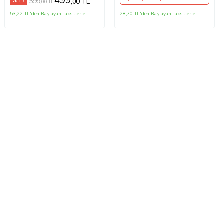
499
%17
599
,00 TL
,00 TL
53,22 TL'den Başlayan Taksitlerle
28,70 TL'den Başlayan Taksitlerle