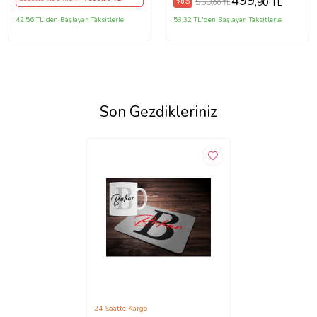
499
%9
550
,90 TL
,00 TL
42,56 TL'den Başlayan Taksitlerle
53,32 TL'den Başlayan Taksitlerle
Son Gezdikleriniz
24 Saatte Kargo