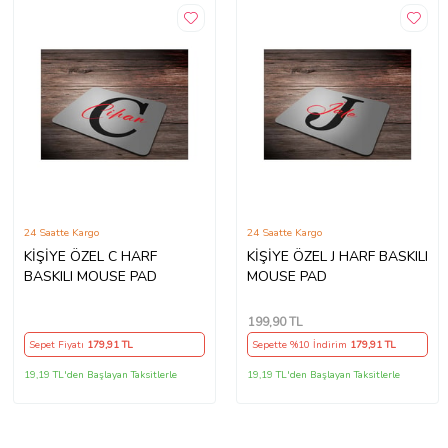
24 Saatte Kargo
24 Saatte Kargo
KİŞİYE ÖZEL C HARF
KİŞİYE ÖZEL J HARF BASKILI
BASKILI MOUSE PAD
MOUSE PAD
199
,90 TL
Sepet Fiyatı
179
,91 TL
Sepette %10 İndirim
179
,91 TL
19,19 TL'den Başlayan Taksitlerle
19,19 TL'den Başlayan Taksitlerle