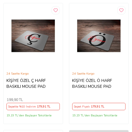
24 Saatte Kargo
24 Saatte Kargo
KİŞİYE ÖZEL Ç HARF
KİŞİYE ÖZEL Ö HARF
BASKILI MOUSE PAD
BASKILI MOUSE PAD
199
,90 TL
Sepette %10 İndirim
179
,91 TL
Sepet Fiyatı
179
,91 TL
19,19 TL'den Başlayan Taksitlerle
19,19 TL'den Başlayan Taksitlerle