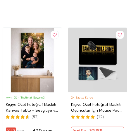
Aynı Gün Teslimat Seçeneği
24 Saatte Kargo
Kişiye Özel Fotoğraf Baskılı
Kişiye Özel Fotoğraf Baskılı
Kanvas Tablo – Sevgiliye ve
Oyuncular İçin Mouse Pad
Aileye Özel Hediye
(28x40cm)
(82)
(12)
(ÇokluRenk)
Sepet Fiyatı
269
,10 TL