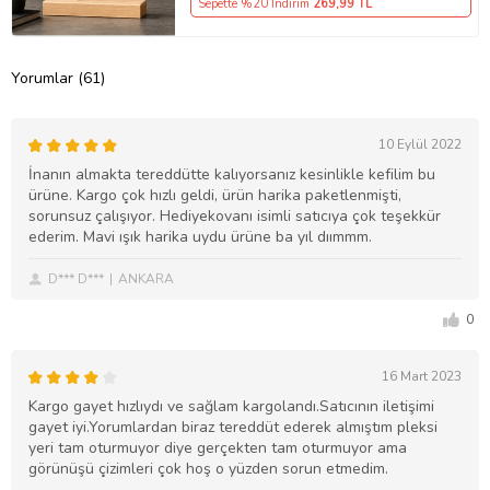
Sepette %20 İndirim
269
,99 TL
Yorumlar (61)
10 Eylül 2022
İnanın almakta tereddütte kalıyorsanız kesinlikle kefilim bu
ürüne. Kargo çok hızlı geldi, ürün harika paketlenmişti,
sorunsuz çalışıyor. Hediyekovanı isimli satıcıya çok teşekkür
ederim. Mavi ışık harika uydu ürüne ba yıl dıımmm.
D*** D***
ANKARA
0
16 Mart 2023
Kargo gayet hızlıydı ve sağlam kargolandı.Satıcının iletişimi
gayet iyi.Yorumlardan biraz tereddüt ederek almıştım pleksi
yeri tam oturmuyor diye gerçekten tam oturmuyor ama
görünüşü çizimleri çok hoş o yüzden sorun etmedim.