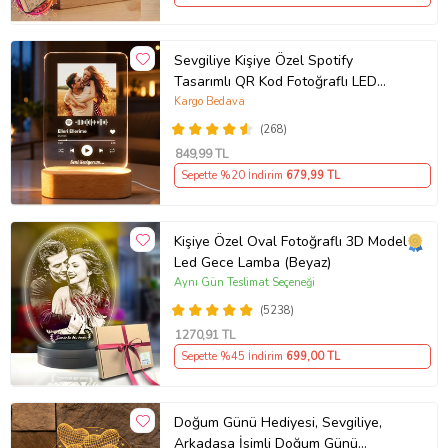
Sevgiliye Kişiye Özel Spotify
Tasarımlı QR Kod Fotoğraflı LED
Gece Lambası Ahşap Kaideli Hediye
Kargo Bedava
(268)
849
,99 TL
Sepette %20 İndirim
679
,99 TL
Kişiye Özel Oval Fotoğraflı 3D Model
Led Gece Lamba (Beyaz)
Aynı Gün Teslimat Seçeneği
(5238)
1270
,91 TL
Sepette %45 İndirim
699
,00 TL
Doğum Günü Hediyesi, Sevgiliye,
Arkadaşa İsimli Doğum Günü