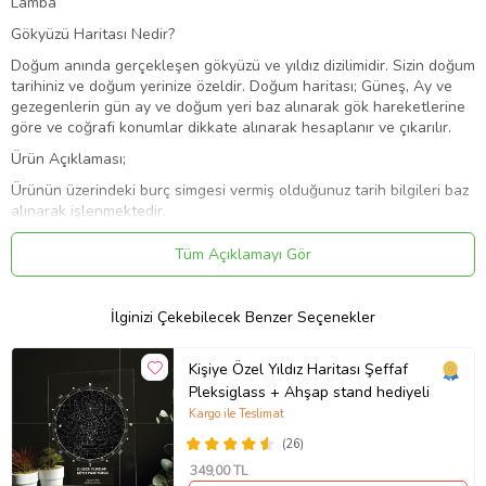
Lamba
Gökyüzü Haritası Nedir?
Doğum anında gerçekleşen gökyüzü ve yıldız dizilimidir. Sizin doğum
tarihiniz ve doğum yerinize özeldir. Doğum haritası; Güneş, Ay ve
gezegenlerin gün ay ve doğum yeri baz alınarak gök hareketlerine
göre ve coğrafi konumlar dikkate alınarak hesaplanır ve çıkarılır.
Ürün Açıklaması;
Ürünün üzerindeki burç simgesi vermiş olduğunuz tarih bilgileri baz
alınarak işlenmektedir.
Sevdiklerinize hediye edebileceğiniz 3D lambalar LAZER teknojisi
Tüm Açıklamayı Gör
kullanarak pleksiglas cam yüzeye işliyoruz. Özel aydınlatma ünitesi
ve yine özel tasarlanmış altlıklar ile bir araya gelen pleksiglas
yüzey bu sayede 3 boyutlu bir aydınlatma oluşturmaktadır.
İlginizi Çekebilecek Benzer Seçenekler
Kişiye Özel Yıldız Haritası Şeffaf
Sevdiklerinize; mutlu anlarınızı hediye edebileceğiniz
Pleksiglass + Ahşap stand hediyeli
aydınlatmalarımız ile hayatınıza ışık katın.
Kargo ile Teslimat
Kişiye Özel ve 3D Aydınlatmaların Özellikleri;
(26)
Ürünlerin ortalama çalışma ömürleri 70.000 saattir.
349
,00 TL