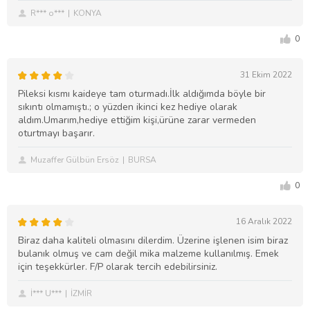
R*** o***
KONYA
0
31 Ekim 2022
Pileksi kısmı kaideye tam oturmadı.İlk aldığımda böyle bir
sıkıntı olmamıştı.; o yüzden ikinci kez hediye olarak
aldım.Umarım,hediye ettiğim kişi,ürüne zarar vermeden
oturtmayı başarır.
Muzaffer Gülbün Ersöz
BURSA
0
16 Aralık 2022
Biraz daha kaliteli olmasını dilerdim. Üzerine işlenen isim biraz
bulanık olmuş ve cam değil mika malzeme kullanılmış. Emek
için teşekkürler. F/P olarak tercih edebilirsiniz.
İ*** U***
İZMİR