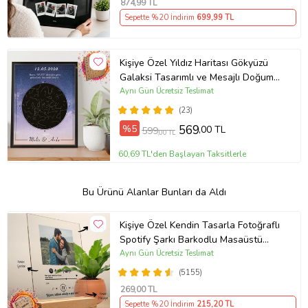
874
,99 TL
Sepette %20 İndirim
699
,99 TL
Kişiye Özel Yıldız Haritası Gökyüzü
Galaksi Tasarımlı ve Mesajlı Doğum
Haritası Siyah 21x30 Çerçeve oh946
Aynı Gün Ücretsiz Teslimat
(23)
%5
569
,00 TL
599
,00 TL
60,69 TL'den Başlayan Taksitlerle
Bu Ürünü Alanlar Bunları da Aldı
Kişiye Özel Kendin Tasarla Fotoğraflı
Spotify Şarkı Barkodlu Masaüstü
Plak Fotoğraf Çerçevesi
Aynı Gün Ücretsiz Teslimat
(5155)
269
,00 TL
Sepette %20 İndirim
215
,20 TL