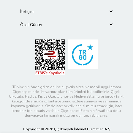
İletişim
Özel Günler
Türkiye’nin önde gelen online alışveriş sitesi ve mobil uygulaması
Çiçeksepeti’nde, ihtiyacınız olan tüm ürünleri bulabilirsiniz. Çiçek,
Çikolata, Hediye, Kişiye Özel Ürünler ve Hediye Setleri gibi birçok farklı
kategoride aradığınız binlerce ürünü sizlere sunuyor ve zamanında
kapınıza getiriyoruz! Siz de ister sevdiklerinizi mutlu etmek için, ister
kendiniz için sipariş verebilir; Çiçeksepeti Extra’nın fırsatlarla dolu
dünyasıyla tanışarak mutlu bir gün geçirebilirsiniz.
Copyright © 2026 Çiçeksepeti İnternet Hizmetleri A.Ş