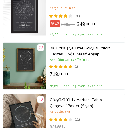
1 Adet Plexiglass Lamba Başlığı
Kargo ile Teslimat
1 Adet Altlık (Kaide,stand)
(20)
%42
349
,00 TL
1 Adet 12 Volt Adaptör
600
,00 TL
Ürün Kodu:
kcs951124334
37,22 TL'den Başlayan Taksitlerle
BK Gift Kişiye Özel Gökyüzü Yıldız
Haritası Doğal Masif Ahşap
Çerçeveli Tablo 30x40cm
Aynı Gün Ücretsiz Teslimat
(1)
719
,00 TL
76,69 TL'den Başlayan Taksitlerle
Gökyüzü Yıldız Haritası Tablo
Çerçeveli Poster (Siyah)
Kargo Bedava
(11)
874
,99 TL