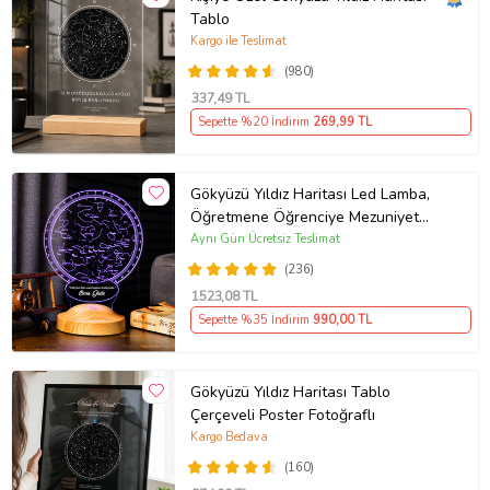
Tablo
Kargo ile Teslimat
(980)
337
,49 TL
Sepette %20 İndirim
269
,99 TL
Gökyüzü Yıldız Haritası Led Lamba,
Öğretmene Öğrenciye Mezuniyet
Hediyesi, Horoskop Astroloji
Aynı Gün Ücretsiz Teslimat
Haritası, Sevgiliye Hediye, Özel Gün
(236)
Hediyesi Kişiye Özel İsimli Led
1523
,08 TL
Lamba
Sepette %35 İndirim
990
,00 TL
Gökyüzü Yıldız Haritası Tablo
Çerçeveli Poster Fotoğraflı
Kargo Bedava
(160)