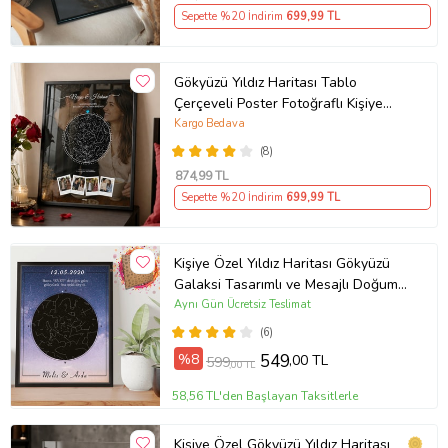
Sepette %20 İndirim
699
,99 TL
Gökyüzü Yıldız Haritası Tablo
Çerçeveli Poster Fotoğraflı Kişiye
Özel
Kargo Bedava
(8)
874
,99 TL
Sepette %20 İndirim
699
,99 TL
Kişiye Özel Yıldız Haritası Gökyüzü
Galaksi Tasarımlı ve Mesajlı Doğum
Haritası Siyah 21x30 Çerçeve oh942
Aynı Gün Ücretsiz Teslimat
(6)
%8
549
,00 TL
599
,00 TL
58,56 TL'den Başlayan Taksitlerle
Kişiye Özel Gökyüzü Yıldız Haritası