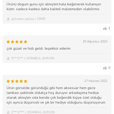
Ürünü dogum gunu için almıştım.hala beğenerek kullanıyor
kizim. sadece kaidesi daha kaliteli malzemeden olabilirmis
gülseren yeşilay
İZMİR
1
25 Ağustos 2023
çok güzel ve hızlı geldi. teşekkür ederim
S*** E***
ISTANBUL-AVRUPA
0
17 Haziran 2022
Ürün görselde göründüğü gibi hem aksesuar hem gece
lambası şeklinde oldukça hoş duruyor arkadaşıma hediye
olarak almıştım oda bende çok beğendik kişiye özel olduğu
için ayrıca düşünceli ve şık bir hediye olduğunu düşünüyorum
E*** D***
ISTANBUL-AVRUPA