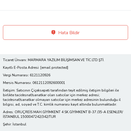
Hata Bildir
Ticaret Ünvanı: MARMARA YAZILIM BİLİŞİMSAN.VE TİC.LTD.ŞTİ.
Kayıtlı E-Posta Adresi:
[email protected]
Vergi Numarası: 6121120926
Mersis Numarası: 0612112092600001
İletişim: Satıcının Çiçeksepeti tarafından teyit edilmiş iletişim bilgileri ile
birlikte tacir/esnaf/sanatkar olan satıcılar için merkez adresi;
tacir/esnaf/sanatkar olmayan satıcılar için merkez adresinin bulunduğu il
bilgisi, ad, soyad ve T.C. kimlik numarası kayıt altında bulunmaktadır.
Adres: ORUÇREİS MAH.GİYİMKENT 4 SK.GİYİMKENT B-37 /35-A ESENLER/
İSTANBUL 1500047242/342/TUR
Şehir: İstanbul