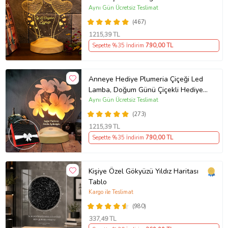
Hediyesi, Kişiye Özel Balon Kalpler
Aynı Gün Ücretsiz Teslimat
Kişiye Özel 3D Led Lamba
(467)
1215
,39 TL
Sepette %35 İndirim
790
,00 TL
Anneye Hediye Plumeria Çiçeği Led
Lamba, Doğum Günü Çiçekli Hediye,
Kişiye Özel İsimli Hediye
Aynı Gün Ücretsiz Teslimat
(273)
1215
,39 TL
Sepette %35 İndirim
790
,00 TL
Kişiye Özel Gökyüzü Yıldız Haritası
Tablo
Kargo ile Teslimat
(980)
337
,49 TL