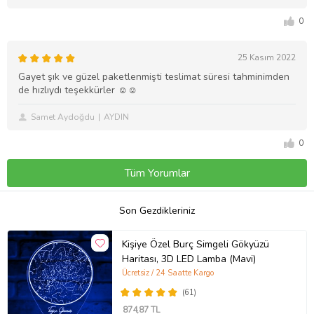
0
25 Kasım 2022
Gayet şık ve güzel paketlenmişti teslimat süresi tahminimden
de hızlıydı teşekkürler ☺️☺️
Samet Aydoğdu
AYDIN
0
Tüm Yorumlar
Son Gezdikleriniz
Kişiye Özel Burç Simgeli Gökyüzü
Haritası, 3D LED Lamba (Mavi)
Ücretsiz / 24 Saatte Kargo
(61)
874
,87 TL