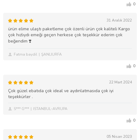
0
31 Aralık 2022
ürün elime ulaştı paketleme çok özenli ürün çok kaliteli Kargo
çok hızlıydı emeği geçen herkese çok teşekkür ederim çok
beğendim ❣️
Fatma baydil
ŞANLIURFA
0
22 Mart 2024
Çok güzel ebatıda çok ideal ve aydınlatmasıda çok iyi
teşekkürler .
S*** G***
ISTANBUL-AVRUPA
0
05 Nisan 2023