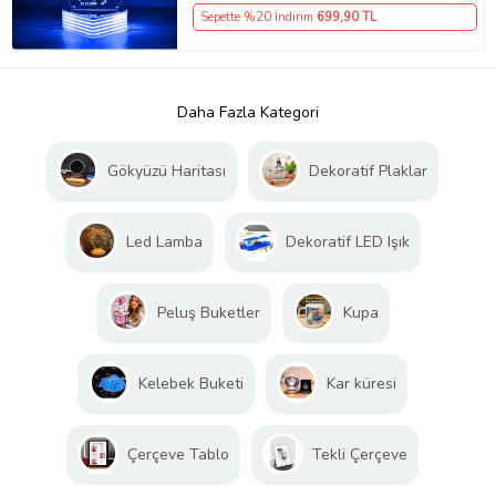
Sepette %20 İndirim
699
,90 TL
Daha Fazla Kategori
Gökyüzü Haritası
Dekoratif Plaklar
Led Lamba
Dekoratif LED Işık
Peluş Buketler
Kupa
Kelebek Buketi
Kar küresi
Çerçeve Tablo
Tekli Çerçeve