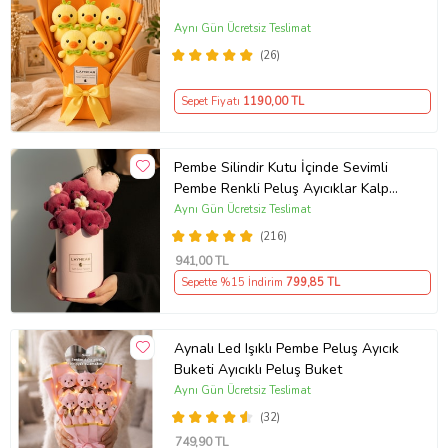
Aynı Gün Ücretsiz Teslimat
(26)
Sepet Fiyatı
1190
,00 TL
Pembe Silindir Kutu İçinde Sevimli
Pembe Renkli Peluş Ayıcıklar Kalp
Yastık
Aynı Gün Ücretsiz Teslimat
(216)
941
,00 TL
Sepette %15 İndirim
799
,85 TL
Aynalı Led Işıklı Pembe Peluş Ayıcık
Buketi Ayıcıklı Peluş Buket
Aynı Gün Ücretsiz Teslimat
(32)
749
,90 TL