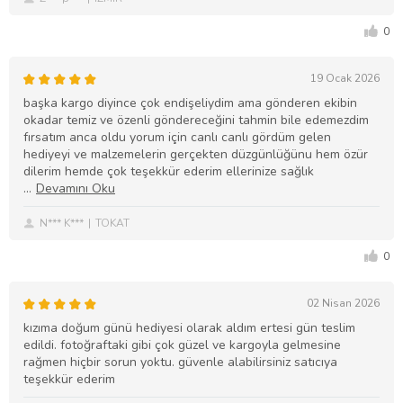
0
19 Ocak 2026
başka kargo diyince çok endişeliydim ama gönderen ekibin
okadar temiz ve özenli göndereceğini tahmin bile edemezdim
fırsatım anca oldu yorum için canlı canlı gördüm gelen
hediyeyi ve malzemelerin gerçekten düzgünlüğünu hem özür
dilerim hemde çok teşekkür ederim ellerinize sağlık
N*** K***
TOKAT
0
02 Nisan 2026
kızıma doğum günü hediyesi olarak aldım ertesi gün teslim
edildi. fotoğraftaki gibi çok güzel ve kargoyla gelmesine
rağmen hiçbir sorun yoktu. güvenle alabilirsiniz satıcıya
teşekkür ederim