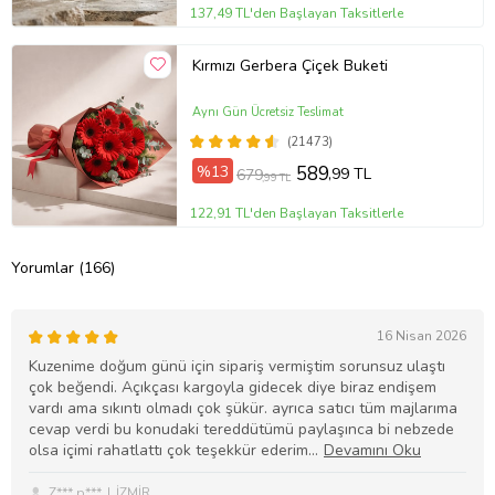
137,49 TL'den Başlayan Taksitlerle
Kırmızı Gerbera Çiçek Buketi
Aynı Gün Ücretsiz Teslimat
(21473)
%13
589
,99 TL
679
,99 TL
122,91 TL'den Başlayan Taksitlerle
Yorumlar (166)
16 Nisan 2026
Kuzenime doğum günü için sipariş vermiştim sorunsuz ulaştı
çok beğendi. Açıkçası kargoyla gidecek diye biraz endişem
vardı ama sıkıntı olmadı çok şükür. ayrıca satıcı tüm majlarıma
cevap verdi bu konudaki tereddütümü paylaşınca bi nebzede
olsa içimi rahatlattı çok teşekkür ederim
Z*** p***
İZMİR