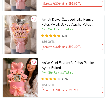
Sepette %20 İndirim
599
,92 TL
Aynalı Kişiye Özel Led Işıklı Pembe
Peluş Ayıcık Buketi Ayıcıklı Peluş
Buket
Aynı Gün Ücretsiz Teslimat
(23)
856
,00 TL
Sepette %30 İndirim
599
,20 TL
Kişiye Özel Fotoğraflı Peluş Pembe
Ayıcık Buketi
Aynı Gün Ücretsiz Teslimat
(376)
874
,87 TL
Sepette %20 İndirim
699
,90 TL