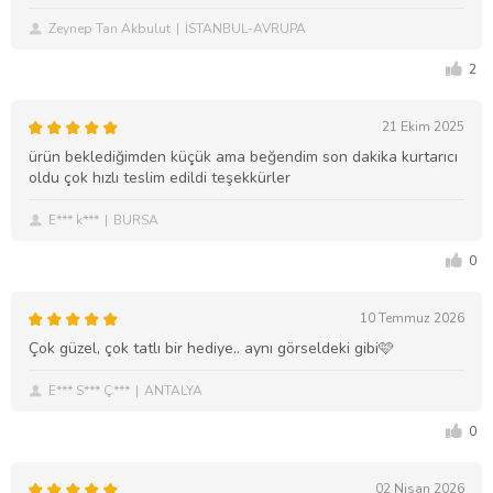
Zeynep Tan Akbulut
İSTANBUL-AVRUPA
2
21 Ekim 2025
ürün beklediğimden küçük ama beğendim son dakika kurtarıcı
oldu çok hızlı teslim edildi teşekkürler
E*** k***
BURSA
0
10 Temmuz 2026
Çok güzel, çok tatlı bir hediye.. aynı görseldeki gibi🩷
E*** S*** Ç***
ANTALYA
0
02 Nisan 2026