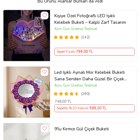
Bu Ürünü Alanlar Bunları da Aldı
Kişiye Özel Fotoğraflı LED Işıklı
Kelebek Buketi – Kalpli Zarf Tasarım
Aynı Gün Ücretsiz Teslimat
(142)
Sepet Fiyatı
799
,00 TL
Led Işıklı Aynalı Mor Kelebek Buketi
Sana Senden Daha Güzel Bir Çiçek
Bulamadım Ayna Buket Sevgiliye
Aynı Gün Ücretsiz Teslimat
Hediye
(390)
749
,00 TL
Sepette %20 İndirim
599
,20 TL
9'lu Kırmızı Gül Çiçek Buketi