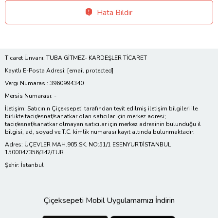
Hata Bildir
Ticaret Ünvanı: TUBA GİTMEZ- KARDEŞLER TİCARET
Kayıtlı E-Posta Adresi:
[email protected]
Vergi Numarası: 3960994340
Mersis Numarası: -
İletişim: Satıcının Çiçeksepeti tarafından teyit edilmiş iletişim bilgileri ile
birlikte tacir/esnaf/sanatkar olan satıcılar için merkez adresi;
tacir/esnaf/sanatkar olmayan satıcılar için merkez adresinin bulunduğu il
bilgisi, ad, soyad ve T.C. kimlik numarası kayıt altında bulunmaktadır.
Adres: ÜÇEVLER MAH.905.SK. NO:51/1 ESENYURT/İSTANBUL
1500047356/342/TUR
Şehir: İstanbul
Çiçeksepeti Mobil Uygulamamızı İndirin