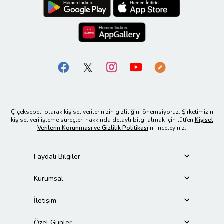
Çiçeksepeti olarak kişisel verilerinizin gizliliğini önemsiyoruz. Şirketimizin
kişisel veri işleme süreçleri hakkında detaylı bilgi almak için lütfen
Kişisel
Verilerin Korunması ve Gizlilik Politikası
’nı inceleyiniz.
Faydalı Bilgiler
Kurumsal
İletişim
Özel Günler