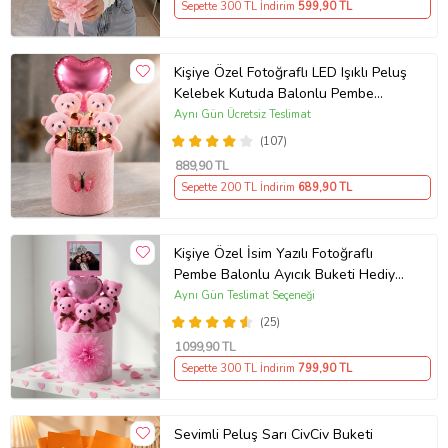
Sepette 300 TL İndirim
599
,90 TL
Kişiye Özel Fotoğraflı LED Işıklı Peluş
Kelebek Kutuda Balonlu Pembe
Ayıcık Buketi – Sevgiliye, Kıza,
Aynı Gün Ücretsiz Teslimat
Arkadaşa Hediye
(107)
889
,90 TL
Sepette 200 TL İndirim
689
,90 TL
Kişiye Özel İsim Yazılı Fotoğraflı
Pembe Balonlu Ayıcık Buketi Hediye
Kutusunda Arkadaşa Sevgiliye
Aynı Gün Teslimat Seçeneği
Hediye
(25)
1099
,90 TL
Sepette 300 TL İndirim
799
,90 TL
Sevimli Peluş Sarı CivCiv Buketi