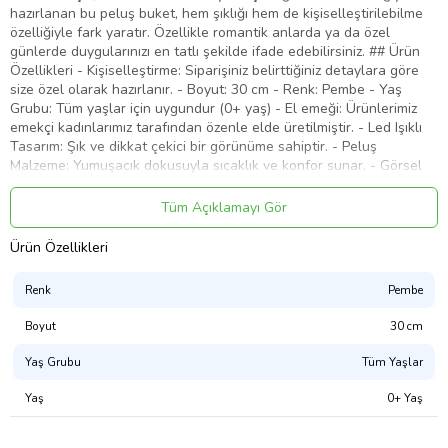
hazırlanan bu peluş buket, hem şıklığı hem de kişiselleştirilebilme
özelliğiyle fark yaratır. Özellikle romantik anlarda ya da özel
günlerde duygularınızı en tatlı şekilde ifade edebilirsiniz. ## Ürün
Özellikleri - Kişiselleştirme: Siparişiniz belirttiğiniz detaylara göre
size özel olarak hazırlanır. - Boyut: 30 cm - Renk: Pembe - Yaş
Grubu: Tüm yaşlar için uygundur (0+ yaş) - El emeği: Ürünlerimiz
emekçi kadınlarımız tarafından özenle elde üretilmiştir. - Led Işıklı
Tasarım: Şık ve dikkat çekici bir görünüme sahiptir. - Peluş
Malzeme: Yumuşacık dokusuyla sıcaklık ve konfor sunar. - Görsel
Uyumu: Ürün, görseldeki gibi özenle hazırlanıp gönderilmektedir.
Sevgililer Günü, doğum günü veya yıl dönümü gibi özel anlarda,
Tüm Açıklamayı Gör
duygularınızı ifade etmenin en sevimli yollarından biri bu peluş
buket olacak. Hem çocuklar hem de yetişkinler için anlamlı ve kalıcı
Ürün Özellikleri
bir hediye alternatifi olarak tercih edebilirsiniz."
Ürün Kodu:
kcm67065211
Renk
Pembe
Boyut
30 cm
Yaş Grubu
Tüm Yaşlar
Yaş
0+ Yaş