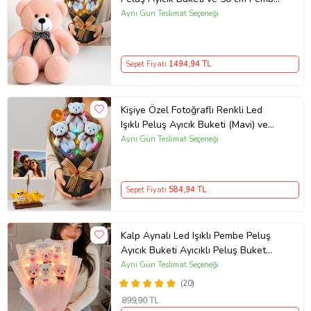
Peluş Ayıcık Hediye Seti
Aynı Gün Teslimat Seçeneği
Sepet Fiyatı
1494
,94 TL
Kişiye Özel Fotoğraflı Renkli Led
Işıklı Peluş Ayıcık Buketi (Mavi) ve
Baykuş Fotoğraf Tutucu
Aynı Gün Teslimat Seçeneği
Sepet Fiyatı
584
,94 TL
Kalp Aynalı Led Işıklı Pembe Peluş
Ayıcık Buketi Ayıcıklı Peluş Buket
Çiçek Buketi Arkadaşa Sevgiliye
Aynı Gün Teslimat Seçeneği
Hediye
(20)
899
,90 TL