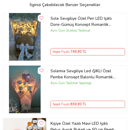
İlginizi Çekebilecek Benzer Seçenekler
Sole Sevgiliye Özel Peri LED Işıklı
Dore-Gümüş Konsept Romantik
Peluş Ayıcık Buketi (Kırmızı)
Aynı Gün Ücretsiz Teslimat
Sepet Fiyatı
749
,90 TL
Solemia Sevgiliye Led ıŞIKLI Özel
Pembe Konsept Balonlu Romantik
Peluş Ayıcık Buketi
Aynı Gün Teslimat Seçeneği
Sepet Fiyatı
859
,90 TL
Kişiye Özel Yazılı Mavi LED Işıklı
Peluş Ayıcık Buketi ve 50 cm Pembe