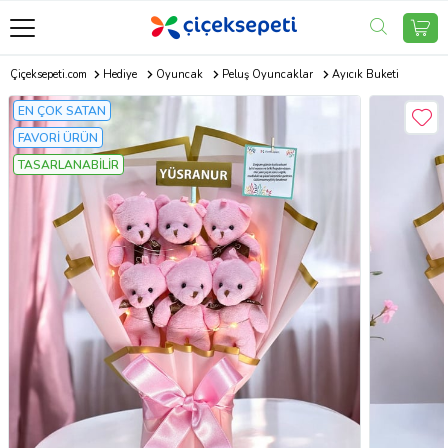
Çiçeksepeti.com
Hediye
Oyuncak
Peluş Oyuncaklar
Ayıcık Buketi
EN ÇOK SATAN
FAVORİ ÜRÜN
TASARLANABİLİR