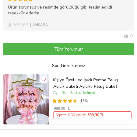
Ürün sorunsuz ve resimde görüldüğü gibi teslim edildi
teşekkür ederim
A*** A***
ANKARA
0
Tüm Yorumlar
Son Gezdikleriniz
Kişiye Özel Led Işıklı Pembe Peluş
Ayıcık Buketi Ayıcıklı Peluş Buket
Aynı Gün Ücretsiz Teslimat
(166)
999
,00 TL
Sepette %30 İndirim
699
,30 TL