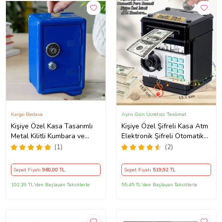
Kargo Bedava
Aynı Gün Ücretsiz Teslimat
Kişiye Özel Kasa Tasarımlı
Kişiye Özel Şifreli Kasa Atm
Metal Kilitli Kumbara ve
Elektronik Şifreli Otomatik
Saklama Kutusu (Mavi)
Siyah Kumbara
(1)
(2)
Sepet Fiyatı
960
,00 TL
Sepet Fiyatı
519
,92 TL
102,39 TL'den Başlayan Taksitlerle
55,45 TL'den Başlayan Taksitlerle