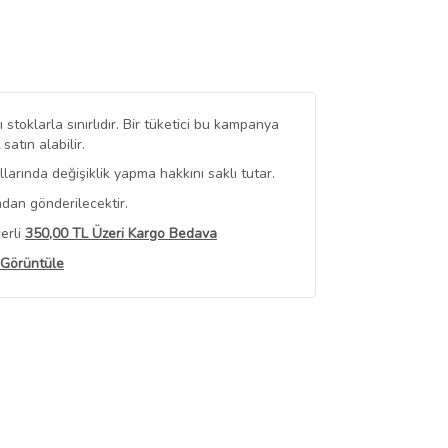
stoklarla sınırlıdır. Bir tüketici bu kampanya
tın alabilir.
arında değişiklik yapma hakkını saklı tutar.
ndan gönderilecektir.
erli
350,00 TL Üzeri Kargo Bedava
 Görüntüle
iyat bilgileri, satıcı tarafından