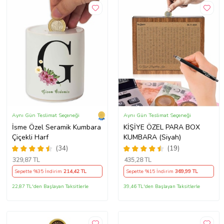
Aynı Gün Teslimat Seçeneği
Aynı Gün Teslimat Seçeneği
İsme Özel Seramik Kumbara
KİŞİYE ÖZEL PARA BOX
Çiçekli Harf
KUMBARA (Siyah)
(34)
(19)
329
,87 TL
435
,28 TL
Sepette %35 İndirim
214
,42 TL
Sepette %15 İndirim
369
,99 TL
22,87 TL'den Başlayan Taksitlerle
39,46 TL'den Başlayan Taksitlerle