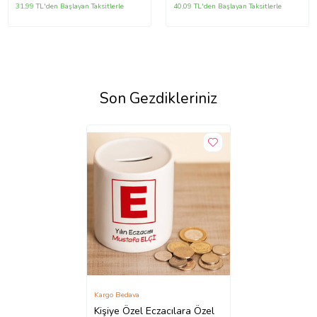
Günü Yıl Dönümü Hediyesi
31,99 TL'den Başlayan Taksitlerle
40,09 TL'den Başlayan Taksitlerle
Son Gezdikleriniz
Kargo Bedava
Kişiye Özel Eczacılara Özel