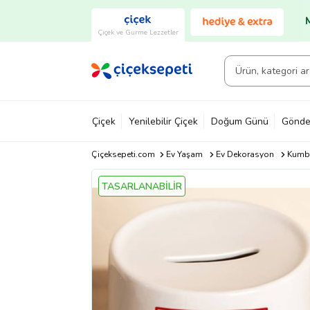
Çiçek ve Gurme Lezzetler
Çiçek
Yenilebilir Çiçek
Doğum Günü
Gönde
Çiçeksepeti.com
Ev Yaşam
Ev Dekorasyon
Kumb
TASARLANABİLİR