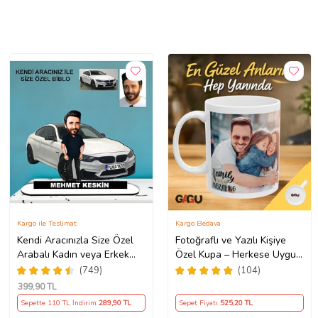
Kargo ile Teslimat
Kargo Bedava
Kendi Aracınızla Size Özel
Fotoğraflı ve Yazılı Kişiye
Arabalı Kadın veya Erkek
Özel Kupa – Herkese Uygun
Tasarımlı Karikatür Biblo ,
Anlamlı Hediye Porselen
(749)
(104)
Babalar Günü Hediyesi,
Baskılı Kupa (Beyaz)
399
,90 TL
Erkeğe Hediye, Rent A Car
Sepette 110 TL İndirim
289
,90 TL
Sepet Fiyatı
525
,20 TL
Hediyesi