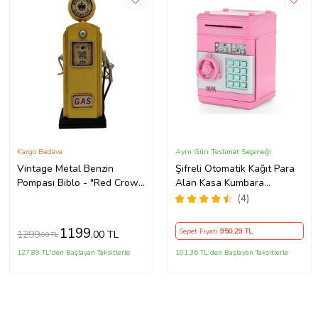
Kargo Bedava
Aynı Gün Teslimat Seçeneği
Vintage Metal Benzin
Şifreli Otomatik Kağıt Para
Pompası Biblo - "Red Crown
Alan Kasa Kumbara
Gasoline" Sarı Retro
Elektronik Atm (Pembe)
(4)
Dekoratif Kumbara
1199
Sepet Fiyatı
950
,29 TL
1299
,00 TL
,00 TL
127,89 TL'den Başlayan Taksitlerle
101,36 TL'den Başlayan Taksitlerle