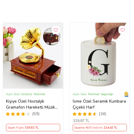
Aynı Gün Ücretsiz Teslimat
Aynı Gün Teslimat Seçeneği
Kişiye Özel Nostaljik
İsme Özel Seramik Kumbara
Gramafon Hareketli Müzik
Çiçekli Harf
Kutusu
(59)
(34)
329
,87 TL
Sepet Fiyatı
319
,92 TL
Sepette %35 İndirim
214
,42 TL