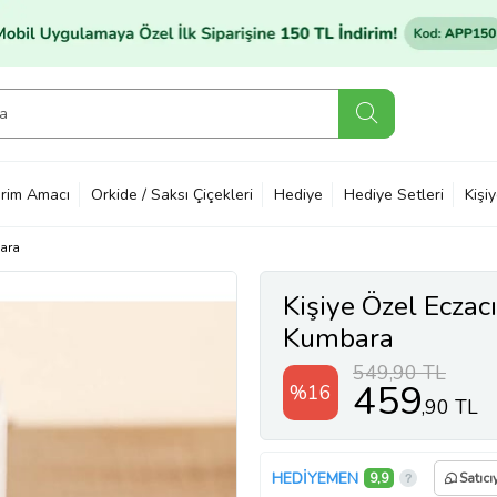
rim Amacı
Orkide / Saksı Çiçekleri
Hediye
Hediye Setleri
Kişi
ara
Kişiye Özel Eczacı
Kumbara
549,90 TL
459
%16
,90 TL
HEDİYEMEN
9,9
Satıcı