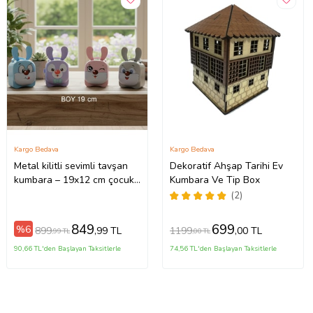
Kargo Bedava
Kargo Bedava
Metal kilitli sevimli tavşan
Dekoratif Ahşap Tarihi Ev
kumbara – 19x12 cm çocuk
Kumbara Ve Tip Box
kumbara modeli (Karışık)
(2)
849
699
%6
899
1199
,99 TL
,00 TL
,99 TL
,00 TL
90,66 TL'den Başlayan Taksitlerle
74,56 TL'den Başlayan Taksitlerle