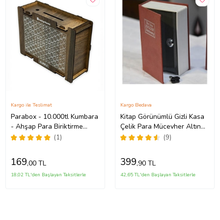
Kargo ile Teslimat
Kargo Bedava
Parabox - 10.000tl Kumbara
Kitap Görünümlü Gizli Kasa
- Ahşap Para Biriktirme
Çelik Para Mücevher Altın
Hedef Kutusu - Hediyelik
Kutu Kumbara (Bordo)
(1)
(9)
Ürünler
169
399
,00 TL
,90 TL
18,02 TL'den Başlayan Taksitlerle
42,65 TL'den Başlayan Taksitlerle