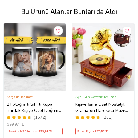
Bu Ürünü Alanlar Bunları da Aldı
Kargo ile Teslimat
Aynı Gün Ücretsiz Teslimat
2 Fotoğraflı Sihirli Kupa
Kişiye İsme Özel Nostaljik
Bardak Kişiye Özel Doğum
Gramafon Hareketli Müzik
Günü Hediyesi Sevgiliye
Kutusu
(1572)
(261)
Hediye Anneye Babaya
399
,97 TL
Ablaya Abiye Kız Erkek
Sepette %25 İndirim
299
,98 TL
Sepet Fiyatı
375
,92 TL
Kardeşe Arkadaşa Resimli